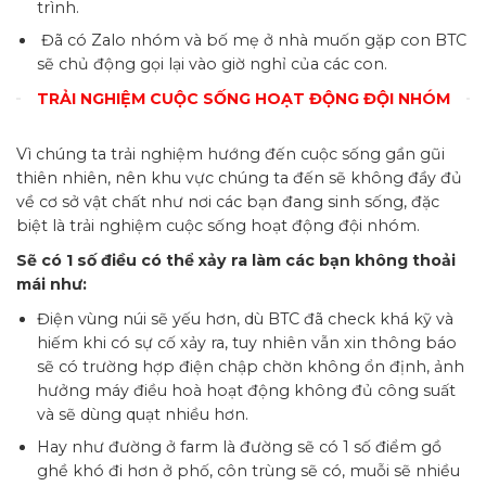
trình.
Đã có Zalo nhóm và bố mẹ ở nhà muốn gặp con BTC
sẽ chủ động gọi lại vào giờ nghỉ của các con.
TRẢI NGHIỆM CUỘC SỐNG HOẠT ĐỘNG ĐỘI NHÓM
Vì chúng ta trải nghiệm hướng đến cuộc sống gần gũi
thiên nhiên, nên khu vực chúng ta đến sẽ không đầy đủ
về cơ sở vật chất như nơi các bạn đang sinh sống, đặc
biệt là trải nghiệm cuộc sống hoạt động đội nhóm.
Sẽ có 1 số điều có thể xảy ra làm các bạn không thoải
mái như:
Điện vùng núi sẽ yếu hơn, dù BTC đã check khá kỹ và
hiếm khi có sự cố xảy ra, tuy nhiên vẫn xin thông báo
sẽ có trường hợp điện chập chờn không ổn định, ảnh
hưởng máy điều hoà hoạt động không đủ công suất
và sẽ dùng quạt nhiều hơn.
Hay như đường ở farm là đường sẽ có 1 số điểm gồ
ghề khó đi hơn ở phố, côn trùng sẽ có, muỗi sẽ nhiều