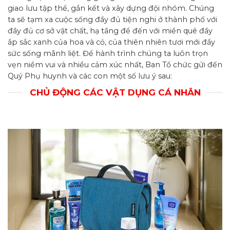
giao lưu tập thể, gắn kết và xây dựng đội nhóm. Chúng
ta sẽ tạm xa cuộc sống đầy đủ tiện nghi ở thành phố với
đầy đủ cơ sở vật chất, hạ tầng để đến với miền quê đầy
ắp sắc xanh của hoa và cỏ, của thiên nhiên tươi mới đầy
sức sống mãnh liệt. Để hành trình chúng ta luôn trọn
vẹn niềm vui và nhiều cảm xúc nhất, Ban Tổ chức gửi đến
Quý Phụ huynh và các con một số lưu ý sau:
CHỦ ĐỘNG CÁC VẬT DỤNG CÁ NHÂN