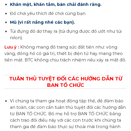
Khăn mặt, khăn tắm, bàn chải đánh răng.
Đồ chơi yêu thích để chơi cùng bạn.
Mũ (vì rất nắng nhé các bạn).
Túi đựng đồ dơ thay ra (túi đựng được đồ ướt như túi
nilon).
Lưu ý :
Không mang đồ trang sức đắt tiền như: vòng
vàng, đồng hồ có giá trị, thiết bị điện tử hay mang theo
tiền mặt. BTC không chịu trách nhiệm nếu xảy ra mất đồ.
TUÂN THỦ TUYỆT ĐỐI CÁC HƯỚNG DẪN TỪ
BAN TỔ CHỨC
Vì chúng ta tham gia hoạt động tập thể, để đảm bảo
an toàn, các con cần tuân thủ tuyệt đối các hướng dẫn
từ BAN TỔ CHỨC. Bố mẹ hỗ trợ BAN TỔ CHỨC bằng
cách trao đổi điều này với các con trước khi chúng ta
tham gia để đảm bảo thực sự thoải mái trong hành