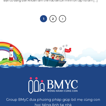
Bạn có đang băn khoăn làm thế nào để con mình ôn tập và làm [...]
1
2
Group BMyC đưa phương pháp giúp bố mẹ cùng con
học tiếng Anh tại nhà