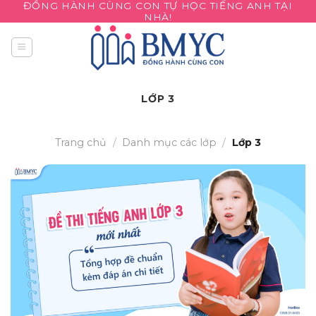
ĐỒNG HÀNH CÙNG CON TỰ HỌC TIẾNG ANH TẠI
Skip
NHÀ!
to
content
LỚP 3
Trang chủ
/
Danh mục các lớp
/
Lớp 3