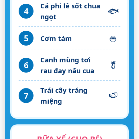
Cá phi lê sốt chua
🐟
4
ngọt
🍚
5
Cơm tám
Canh mùng tơi
🥬
6
rau đay nấu cua
Trái cây tráng
🍉
7
miệng