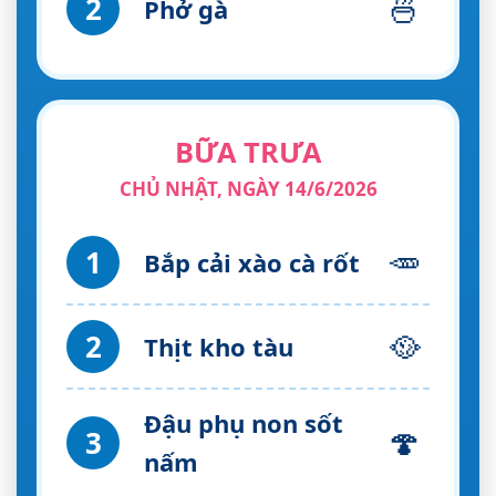
🍜
2
Phở gà
BỮA TRƯA
CHỦ NHẬT, NGÀY 14/6/2026
🥕
1
Bắp cải xào cà rốt
🥘
2
Thịt kho tàu
Đậu phụ non sốt
🍄
3
nấm