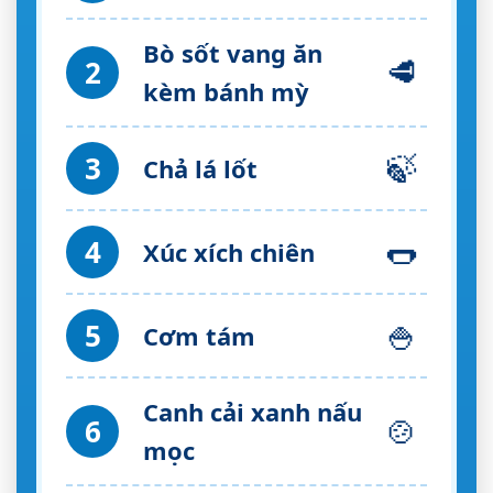
Bò sốt vang ăn
🥩
2
kèm bánh mỳ
🍃
3
Chả lá lốt
🌭
4
Xúc xích chiên
🍚
5
Cơm tám
Canh cải xanh nấu
🍲
6
mọc