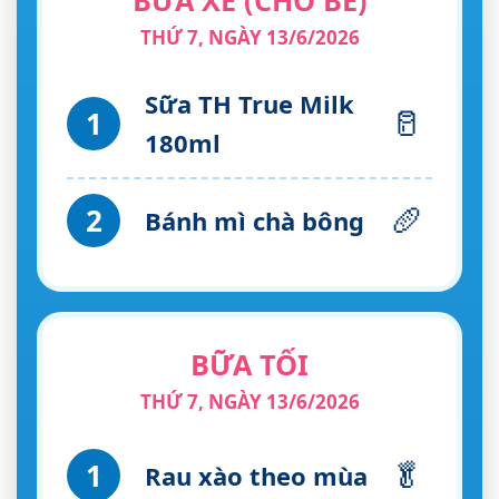
BỮA XẾ (CHO BÉ)
THỨ 7, NGÀY 13/6/2026
Sữa TH True Milk
🥛
1
180ml
🥖
2
Bánh mì chà bông
BỮA TỐI
THỨ 7, NGÀY 13/6/2026
🥬
1
Rau xào theo mùa