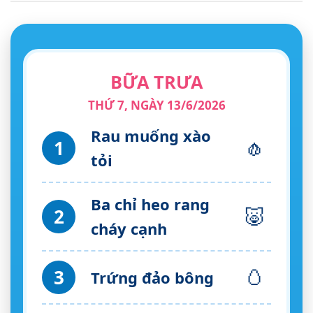
BỮA TRƯA
THỨ 7, NGÀY 13/6/2026
Rau muống xào
🧄
1
tỏi
Ba chỉ heo rang
🐷
2
cháy cạnh
🥚
3
Trứng đảo bông