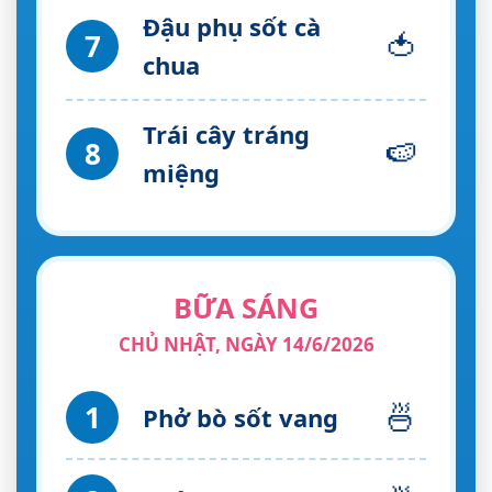
Đậu phụ sốt cà
🍅
7
chua
Trái cây tráng
🍉
8
miệng
BỮA SÁNG
CHỦ NHẬT, NGÀY 14/6/2026
🍜
1
Phở bò sốt vang