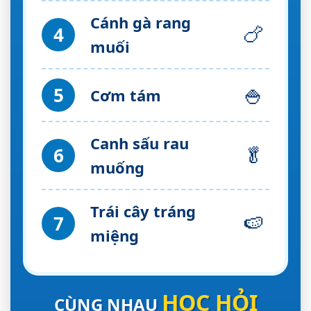
Cánh gà rang
🍗
4
muối
🍚
5
Cơm tám
Canh sấu rau
🥬
6
muống
Trái cây tráng
🍉
7
miệng
HỌC HỎI
CÙNG NHAU