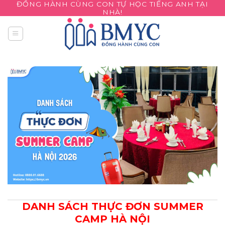
ĐỒNG HÀNH CÙNG CON TỰ HỌC TIẾNG ANH TẠI
Skip
NHÀ!
to
content
DANH SÁCH THỰC ĐƠN SUMMER
CAMP HÀ NỘI