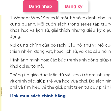
Đăng nhập
Đăng ký
“I Wonder Why” Series là một bộ sách dành cho trẻ
xung quanh. Mỗi cuốn sách trong series tập trun
khoa học và lịch sử, giải thích những điều kỳ d
động.
Nội dung chính của bộ sách: Câu hỏi thú vị: Mỗi
thiên nhiên, động vật, hoặc lịch sử, với các câu hỏi
Hình ảnh minh họa: Các bức tranh sinh động giúp t
khơi gợi sự tò mò.
Thông tin giáo dục: Mặc dù viết cho trẻ em, nhưn
và chính xác, giúp trẻ vừa học vừa chơi. Bộ sách
phá và tìm hiểu về thế giới, phát triển tư duy phản 
Link mua sách chính hãng