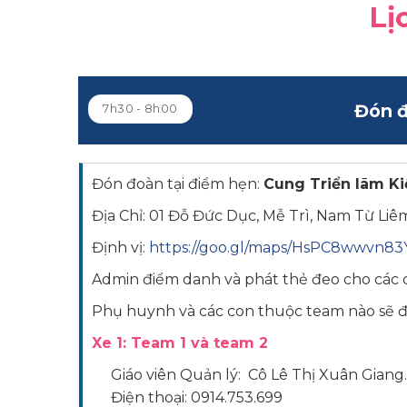
Lị
Đón đ
7h30 - 8h00
Đón đoàn tại điểm hẹn:
Cung Triển lãm Ki
Địa Chỉ: 01 Đỗ Đức Dục, Mễ Trì, Nam Từ Liêm
Định vị:
https://goo.gl/maps/HsPC8wwvn8
Admin điểm danh và phát thẻ đeo cho các c
Phụ huynh và các con thuộc team nào sẽ 
Xe 1: Team 1 và team 2
Giáo viên Quản lý: Cô Lê Thị Xuân Giang
Điện thoại: 0914.753.699