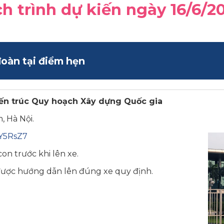
ch trình dự kiến ngày 16/6/2
oàn tại điểm hẹn
ến trúc Quy hoạch Xây dựng Quốc gia
, Hà Nội.
3Y5RsZ7
on trước khi lên xe.
được hướng dẫn lên đúng xe quy định.
.