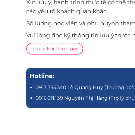
Xin lưu ý, hành trình thực tế có thể t
các yếu tố khách quan khác.
Số lượng học viên và phụ huynh tham
Vui lòng đọc kỹ thông tin lưu ý trước h
Lưu ý khi tham gia
Hotline:
0913.355.340 Lê Quang Huy (Trưởng đoà
0916.011.139 Nguyễn Thị Hằng (Trợ lý chư