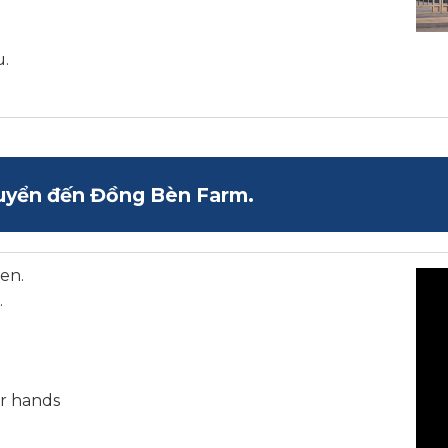
u.
uyển đến Đồng Bèn Farm.
en.
.
ur hands