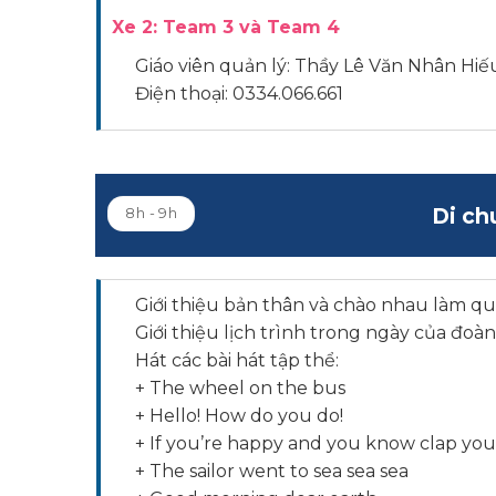
Xe 2: Team 3 và Team 4
Giáo viên quản lý: Thầy Lê Văn Nhân Hiế
Điện thoại:
0334.066.661
Di ch
8h - 9h
Giới thiệu bản thân và chào nhau làm qu
Giới thiệu lịch trình trong ngày của đoàn
Hát các bài hát tập thể:
+ The wheel on the bus
+
Hello! How do you do!
+
If you’re happy and you know clap yo
+
The sailor went to sea sea sea