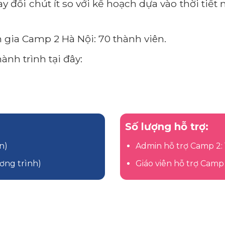
hay đổi chút ít so với kế hoạch dựa vào thời tiết
 gia Camp 2 Hà Nội: 70 thành viên.
ành trình tại đây:
Số lượng hỗ trợ:
n)
Admin hỗ trợ Camp 2: 
ơng trình)
Giáo viên hỗ trợ Camp 