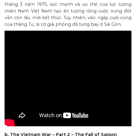
tháng 3 năm 1975, sức mạnh và ưu thế của lực lượng
miền Nam Việt Nam tạo ấn tượng rằng cuộc xung đột
vẫn còn lâu mới kết thúc. Tuy nhiên, vào ngày cuối cùng
của tháng Tư, lá cờ giải phóng đã tung bay ở Sài Gòn.
b. The Vietnam War – Part 2 – The Fall of Saigon