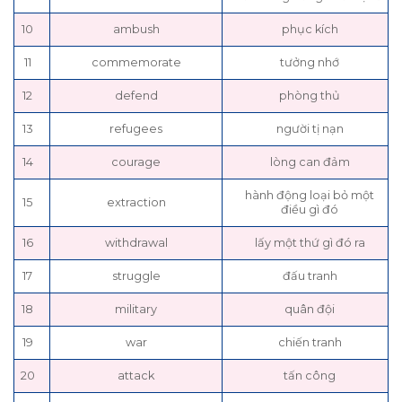
10
ambush
phục kích
11
commemorate
tưởng nhớ
12
defend
phòng thủ
13
refugees
người tị nạn
14
courage
lòng can đảm
hành động loại bỏ một
15
extraction
điều gì đó
16
withdrawal
lấy một thứ gì đó ra
17
struggle
đấu tranh
18
military
quân đội
19
war
chiến tranh
20
attack
tấn công