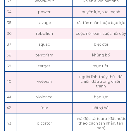
33
knock-out
khiến ai đó bất tỉnh
34
power
quyền lực, sức mạnh
35
savage
rất tàn nhẫn hoặc bạo lực
36
rebellion
cuộc nổi loạn, cuộc nổi dậy
37
squad
biệt đội
38
terrorism
khủng bố
39
target
mục tiêu
người lính, thủy thủ…đã
40
veteran
chiến đấu trong chiến
tranh
41
violence
bạo lực
42
fear
nỗi sợ hãi
nhà độc tài (cai trị đất nước
43
dictator
theo cách tàn nhẫn, tàn
bạo)