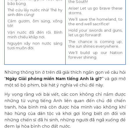
the South!
bão bùng.
Arise! Let us go brave these
Thề cứu lấy nước nhà! Thề hy
storms.
sinh đến cùng!
We’ll save the homeland, to
Cầm gươm, ôm súng, xông
the end well sacrifice!
tới!
Hold your swords and guns,
Vận nước đã đến rồi. Bình
let us go forward!
minh chiếu khắp nơi.
The chance is coming up,
Nguyện xây non nước sáng
the sun shines everywhere.
tươi muôn đời.
We’ll build up our Nation
forever shining.
Những thông tin ở trên đã giải thích ngắn gọn về câu hỏi
“
Ngày Giải phóng miền Nam tiếng Anh là gì?
” và gợi mở
một số bộ phim, bài hát ý nghĩa về chủ đề này.
Hy vọng rằng với bài viết, các con không chỉ nắm được
những từ vựng tiếng Anh liên quan đến chủ đề chiến
tranh, hòa bình mà còn được hòa mình vào không khí
hào hùng của dân tộc và khơi gợi lòng biết ơn đối với
những chiến sĩ đã hi sinh, những người đã ngã xuống để
đem lại hòa bình cho đất nước.