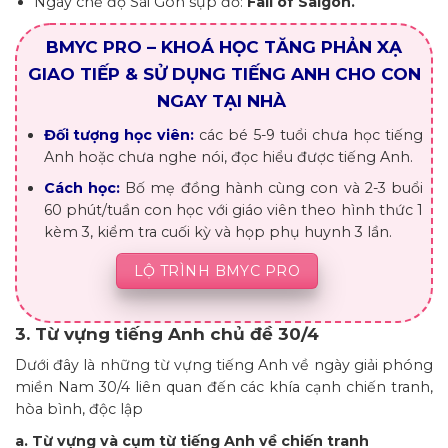
Ngày chế độ Sài Gòn sụp đổ:
Fall of Saigon.
BMYC PRO – KHOÁ HỌC TĂNG PHẢN XẠ
GIAO TIẾP & SỬ DỤNG TIẾNG ANH CHO CON
NGAY TẠI NHÀ
Đối tượng học viên:
các bé 5-9 tuổi chưa học tiếng
Anh hoặc chưa nghe nói, đọc hiểu được tiếng Anh.
Cách học:
Bố mẹ đồng hành cùng con và 2-3 buổi
60 phút/tuần con học với giáo viên theo hình thức 1
kèm 3, kiểm tra cuối kỳ và họp phụ huynh 3 lần.
LỘ TRÌNH BMYC PRO
3. Từ vựng tiếng Anh chủ đề 30/4
Dưới đây là những từ vựng tiếng Anh về ngày giải phóng
miền Nam 30/4 liên quan đến các khía cạnh chiến tranh,
hòa bình, độc lập
a. Từ vựng và cụm từ tiếng Anh về chiến tranh