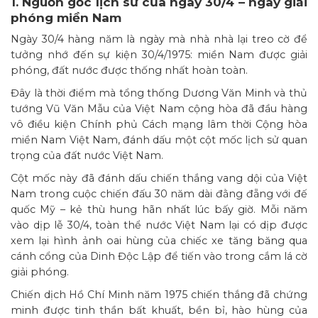
1. Nguồn gốc lịch sử của ngày 30/4 – ngày giải
phóng miền Nam
Ngày 30/4 hàng năm là ngày mà nhà nhà lại treo cờ để
tưởng nhớ đến sự kiện 30/4/1975: miền Nam được giải
phóng, đất nước được thống nhất hoàn toàn.
Đây là thời điểm mà tổng thống Dương Văn Minh và thủ
tướng Vũ Văn Mẫu của Việt Nam cộng hòa đã đầu hàng
vô điều kiện Chính phủ Cách mạng lâm thời Cộng hòa
miền Nam Việt Nam, đánh dấu một cột mốc lịch sử quan
trọng của đất nước Việt Nam.
Cột mốc này đã đánh dấu chiến thắng vang dội của Việt
Nam trong cuộc chiến đấu 30 năm dài đằng đẵng với đế
quốc Mỹ – kẻ thù hung hãn nhất lúc bấy giờ. Mỗi năm
vào dịp lễ 30/4, toàn thể nước Việt Nam lại có dịp được
xem lại hình ảnh oai hùng của chiếc xe tăng băng qua
cánh cổng của Dinh Độc Lập để tiến vào trong cắm lá cờ
giải phóng.
Chiến dịch Hồ Chí Minh năm 1975 chiến thắng đã chứng
minh được tinh thần bất khuất, bền bỉ, hào hùng của