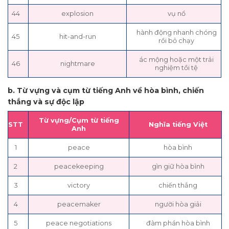
44
explosion
vụ nổ
hành động nhanh chóng
45
hit-and-run
rồi bỏ chạy
ác mộng hoặc một trải
46
nightmare
nghiệm tồi tệ
b. Từ vựng và cụm từ tiếng Anh về hòa bình, chiến
thắng và sự độc lập
Từ vựng/Cụm từ tiếng
STT
Nghĩa tiếng Việt
Anh
1
peace
hòa bình
2
peacekeeping
gìn giữ hòa bình
3
victory
chiến thắng
4
peacemaker
người hòa giải
5
peace negotiations
đàm phán hòa bình