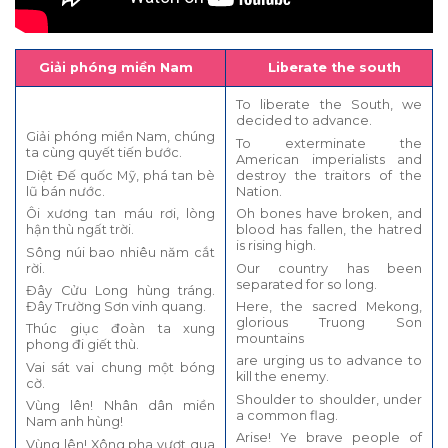
Giải phóng miền Nam
Liberate the south
To liberate the South, we
decided to advance.
Giải phóng miền Nam, chúng
To exterminate the
ta cùng quyết tiến bước.
American imperialists and
Diệt Đế quốc Mỹ, phá tan bè
destroy the traitors of the
lũ bán nước.
Nation.
Ôi xương tan máu rơi, lòng
Oh bones have broken, and
hận thù ngất trời.
blood has fallen, the hatred
is rising high.
Sông núi bao nhiêu năm cắt
rời.
Our country has been
separated for so long.
Đây Cửu Long hùng tráng.
Đây Trường Sơn vinh quang.
Here, the sacred Mekong,
glorious Truong Son
Thúc giục đoàn ta xung
mountains
phong đi giết thù.
are urging us to advance to
Vai sát vai chung một bóng
kill the enemy.
cờ.
Shoulder to shoulder, under
Vùng lên! Nhân dân miền
a common flag.
Nam anh hùng!
Arise! Ye brave people of
Vùng lên! Xông pha vượt qua