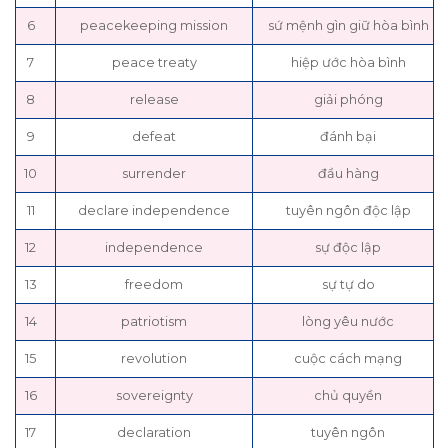
6
peacekeeping mission
sứ mệnh gìn giữ hòa bình
7
peace treaty
hiệp ước hòa bình
8
release
giải phóng
9
defeat
đánh bại
10
surrender
đầu hàng
11
declare independence
tuyên ngôn độc lập
12
independence
sự độc lập
13
freedom
sự tự do
14
patriotism
lòng yêu nước
15
revolution
cuộc cách mạng
16
sovereignty
chủ quyền
17
declaration
tuyên ngôn