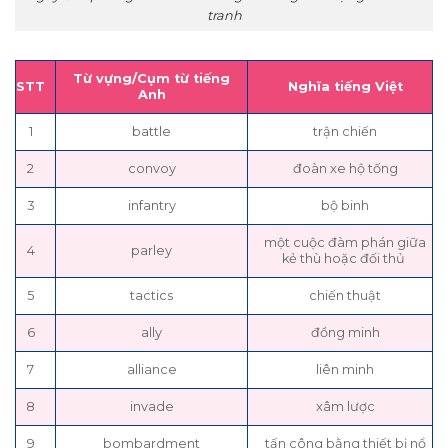
tranh
Từ vựng/Cụm từ tiếng
STT
Nghĩa tiếng Việt
Anh
1
battle
trận chiến
2
convoy
đoàn xe hộ tống
3
infantry
bộ binh
một cuộc đàm phán giữa
4
parley
kẻ thù hoặc đối thủ
5
tactics
chiến thuật
6
ally
đồng minh
7
alliance
liên minh
8
invade
xâm lược
9
bombardment
tấn công bằng thiết bị nổ