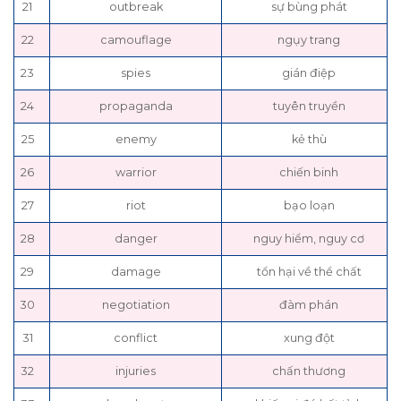
21
outbreak
sự bùng phát
22
camouflage
ngụy trang
23
spies
gián điệp
24
propaganda
tuyên truyền
25
enemy
kẻ thù
26
warrior
chiến binh
27
riot
bạo loạn
28
danger
nguy hiểm, nguy cơ
29
damage
tổn hại về thể chất
30
negotiation
đàm phán
31
conflict
xung đột
32
injuries
chấn thương