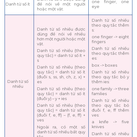
one finger, one
Danh từ số ít
để nói về một người
eye
hoặc một vật.
Danh từ số nhiều
theo quy tắc thêm
Danh từ số nhiều được
s:
dùng để nói về nhiều
one finger -> eight
hơn một người hoặc một
fingers
vật.
Danh từ số nhiều
Danh từ số nhiều (theo
theo quy tắc thêm
quy tắc) = danh từ số ít +
es:
s
box -> boxes
Danh từ số nhiều (theo
Danh từ số nhiều
quy tắc) = danh từ số ít
theo quy tắc bỏ y
(đuôi s, ss, sh, ch, z, x) +
Danh từ số
thêm ies:
es
nhiều
one family -> three
Danh từ số nhiều (theo
families
quy tắc) = danh từ số ít
(đuôi y) – y + ies
Danh từ số nhiều
theo quy tắc bỏ
Danh từ số nhiều (theo
đuôi f, e, ff thêm
quy tắc) = danh từ số ít
ves:
(đuôi f, e, ff) – (f, e, ff) +
ves
a knife -> five
knives
Ngoài ra, có một số
danh từ số nhiều bất quy
Danh từ số nhiều
tắc.