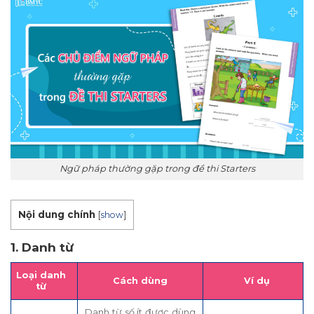
Ngữ pháp thường gặp trong đề thi Starters
Nội dung chính
[
show
]
1. Danh từ
Loại danh
Cách dùng
Ví dụ
từ
Danh từ số ít được dùng