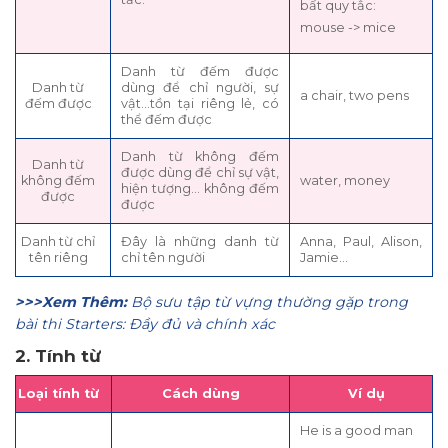
bất quy tắc:
mouse -> mice
Danh từ đếm được
Danh từ
dùng để chỉ người, sự
a chair, two pens
đếm được
vật…tồn tại riêng lẻ, có
thể đếm được
Danh từ không đếm
Danh từ
được dùng để chỉ sự vật,
không đếm
water, money
hiện tượng… không đếm
được
được
Danh từ chỉ
Đây là những danh từ
Anna, Paul, Alison,
tên riêng
chỉ tên người
Jamie…
>>>Xem Thêm:
Bộ sưu tập từ vựng thường gặp trong
bài thi Starters: Đầy đủ và chính xác
2. Tính từ
Loại tính từ
Cách dùng
Ví dụ
He is a good man