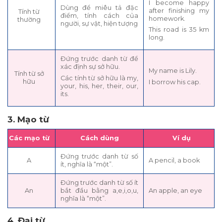
I become happy
Dùng để miêu tả đặc
after finishing my
Tính từ
điểm, tính cách của
homework.
thường
người, sự vật, hiện tượng
This road is 35 km
long.
Đứng trước danh từ để
xác định sự sở hữu.
My name is Lily.
Tính từ sở
Các tính từ sở hữu là my,
hữu
I borrow his cap.
your, his, her, their, our,
its.
3. Mạo từ
Các mạo từ
Cách dùng
Ví dụ
Đứng trước danh từ số
A
A pencil, a book
ít, nghĩa là “một”.
Đứng trước danh từ số ít
An
bắt đầu bằng a,e,i,o,u,
An apple, an eye
nghĩa là “một”.
4. Đại từ