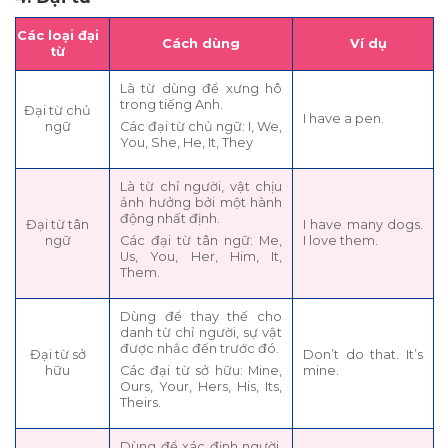
Các loại đại
Cách dùng
Ví dụ
từ
Là từ dùng để xưng hô
trong tiếng Anh.
Đại từ chủ
I have a pen.
ngữ
Các đại từ chủ ngữ: I, We,
You, She, He, It, They
Là từ chỉ người, vật chịu
ảnh hưởng bởi một hành
động nhất định.
Đại từ tân
I have many dogs.
ngữ
I love them.
Các đại từ tân ngữ: Me,
Us, You, Her, Him, It,
Them.
Dùng để thay thế cho
danh từ chỉ người, sự vật
được nhắc đến trước đó.
Đại từ sở
Don’t do that. It’s
hữu
mine.
Các đại từ sở hữu: Mine,
Ours, Your, Hers, His, Its,
Theirs.
Dùng để xác định người,