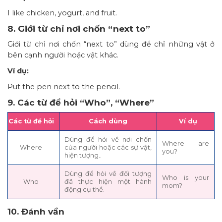
I like chicken, yogurt, and fruit.
8. Giới từ chỉ nơi chốn “next to”
Giới từ chỉ nơi chốn “next to” dùng để chỉ những vật ở
bên cạnh người hoặc vật khác.
Ví dụ:
Put the pen next to the pencil.
9. Các từ để hỏi “Who”, “Where”
Các từ để hỏi
Cách dùng
Ví dụ
Dùng để hỏi về nơi chốn
Where are
Where
của người hoặc các sự vật,
you?
hiện tượng..
Dùng để hỏi về đối tượng
Who is your
Who
đã thực hiện một hành
mom?
động cụ thể.
10. Đánh vần