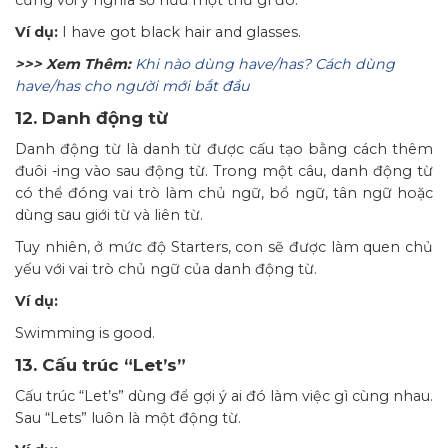
cũng với ý nghĩa sở hữu một thứ gì đó.
Ví dụ:
I have got black hair and glasses.
>>> Xem Thêm:
Khi nào dùng have/has? Cách dùng
have/has cho người mới bắt đầu
12. Danh động từ
Danh động từ là danh từ được cấu tạo bằng cách thêm
đuôi -ing vào sau động từ. Trong một câu, danh động từ
có thể đóng vai trò làm chủ ngữ, bổ ngữ, tân ngữ hoặc
dùng sau giới từ và liên từ.
Tuy nhiên, ở mức độ Starters, con sẽ được làm quen chủ
yếu với vai trò chủ ngữ của danh động từ.
Ví dụ:
Swimming is good.
13. Cấu trúc “Let’s”
Cấu trúc “Let’s” dùng để gợi ý ai đó làm việc gì cùng nhau.
Sau “Lets” luôn là một động từ.