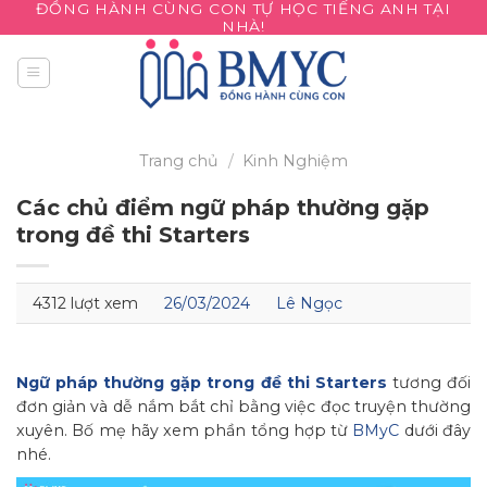
ĐỒNG HÀNH CÙNG CON TỰ HỌC TIẾNG ANH TẠI
Skip
NHÀ!
to
content
Trang chủ
/
Kinh Nghiệm
Các chủ điểm ngữ pháp thường gặp
trong đề thi Starters
4312 lượt xem
26/03/2024
Lê Ngọc
Ngữ pháp thường gặp trong đề thi Starters
tương đối
đơn giản và dễ nắm bắt chỉ bằng việc đọc truyện thường
xuyên. Bố mẹ hãy xem phần tổng hợp từ
BMyC
dưới đây
nhé.