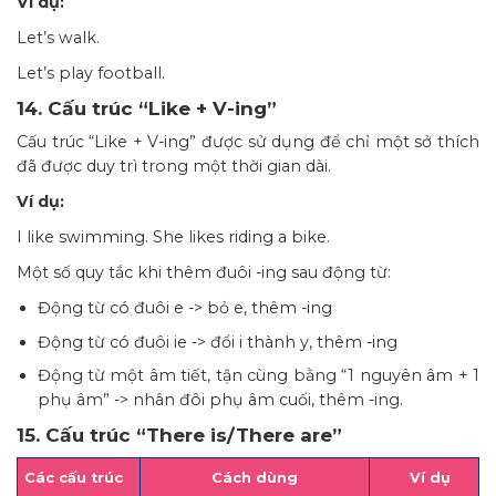
Ví dụ:
Let’s walk.
Let’s play football.
14. Cấu trúc “Like + V-ing”
Cấu trúc “Like + V-ing” được sử dụng để chỉ một sở thích
đã được duy trì trong một thời gian dài.
Ví dụ:
I like swimming. She likes riding a bike.
Một số quy tắc khi thêm đuôi -ing sau động từ:
Động từ có đuôi e -> bỏ e, thêm -ing
Động từ có đuôi ie -> đổi i thành y, thêm -ing
Động từ một âm tiết, tận cùng bằng “1 nguyên âm + 1
phụ âm” -> nhân đôi phụ âm cuối, thêm -ing.
15. Cấu trúc “There is/There are”
Các cấu trúc
Cách dùng
Ví dụ