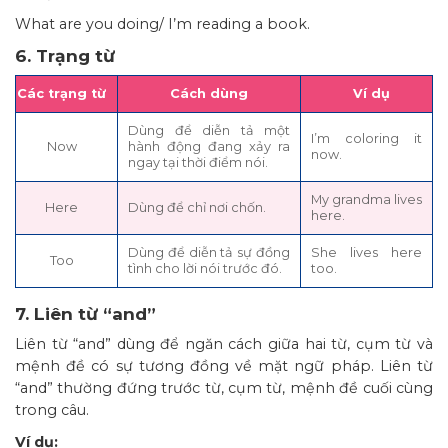
What are you doing/ I’m reading a book.
6. Trạng từ
Các trạng từ
Cách dùng
Ví dụ
Dùng để diễn tả một
I’m coloring it
Now
hành động đang xảy ra
now.
ngay tại thời điểm nói.
My grandma lives
Here
Dùng để chỉ nơi chốn.
here.
Dùng để diễn tả sự đồng
She lives here
Too
tình cho lời nói trước đó.
too.
7. Liên từ “and”
Liên từ “and” dùng để ngăn cách giữa hai từ, cụm từ và
mệnh đề có sự tương đồng về mặt ngữ pháp. Liên từ
“and” thường đứng trước từ, cụm từ, mệnh đề cuối cùng
trong câu.
Ví dụ: