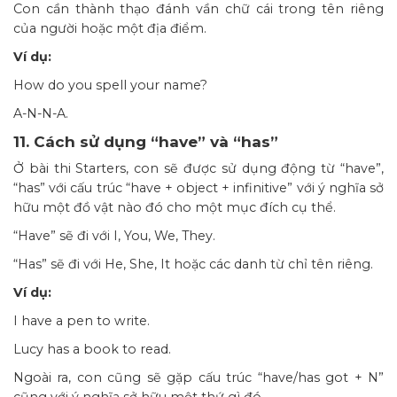
Con cần thành thạo đánh vần chữ cái trong tên riêng
của người hoặc một địa điểm.
Ví dụ:
How do you spell your name?
A-N-N-A.
11. Cách sử dụng “have” và “has”
Ở bài thi Starters, con sẽ được sử dụng động từ “have”,
“has” với cấu trúc “have + object + infinitive” với ý nghĩa sở
hữu một đồ vật nào đó cho một mục đích cụ thể.
“Have” sẽ đi với I, You, We, They.
“Has” sẽ đi với He, She, It hoặc các danh từ chỉ tên riêng.
Ví dụ:
I have a pen to write.
Lucy has a book to read.
Ngoài ra, con cũng sẽ gặp cấu trúc “have/has got + N”