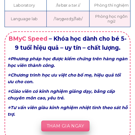
Laboratory
/ləˈbɒr.ə.tər.i/
Phòng thí nghiệm
Phòng học ngôn
Language lab
/ˈlaŋɡwɪdʒ//lab/
ngữ
BMyC Speed
– Khóa học dành cho bé 5-
9 tuổi hiệu quả – uy tín – chất lượng.
⭐Phương pháp học được kiểm chứng trên hàng ngàn
học viên thành công.
⭐Chương trình học ưu việt cho bố mẹ, hiệu quả tối
ưu cho con.
⭐Giáo viên có kinh nghiệm giảng dạy, bằng cấp
chuyên môn cao, yêu trẻ.
⭐Tư vấn viên giàu kinh nghiệm nhiệt tình theo sát hỗ
trợ.
THAM GIA NGAY