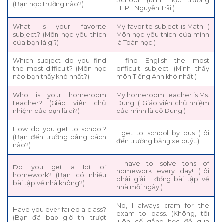
School. (Mình học trường
(Bạn học trường nào?)
THPT Nguyễn Trãi.)
What is your favorite
My favorite subject is Math. (
subject? (Môn học yêu thích
Môn học yêu thích của mình
của bạn là gì?)
là Toán học.)
Which subject do you find
I find English the most
the most difficult? (Môn học
difficult subject. (Mình thấy
nào bạn thấy khó nhất?)
môn Tiếng Anh khó nhất.)
Who is your homeroom
My homeroom teacher is Ms.
teacher? (Giáo viên chủ
Dung. ( Giáo viên chủ nhiệm
nhiệm của bạn là ai?)
của mình là cô Dung.)
How do you get to school?
I get to school by bus (Tôi
(Bạn đến trường bằng cách
đến trường bằng xe buýt.)
nào?)
I have to solve tons of
Do you get a lot of
homework every day! (Tôi
homework? (Bạn có nhiều
phải giải 1 đống bài tập về
bài tập về nhà không?)
nhà mỗi ngày!)
No, I always cram for the
Have you ever failed a class?
exam to pass. (Không, tôi
(Bạn đã bao giờ thi trượt
luôn cố gắng học để qua