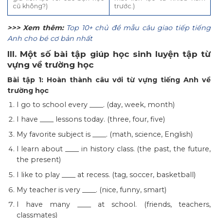
cũ không?)
trước.)
>>> Xem thêm:
Top 10+ chủ đề mẫu câu giao tiếp tiếng
Anh cho bé cơ bản nhất
III. Một số bài tập giúp học sinh luyện tập từ
vựng về trường học
Bài tập 1: Hoàn thành câu với từ vựng tiếng Anh về
trường học
I go to school every ____. (day, week, month)
I have ____ lessons today. (three, four, five)
My favorite subject is ____. (math, science, English)
I learn about ____ in history class. (the past, the future,
the present)
I like to play ____ at recess. (tag, soccer, basketball)
My teacher is very ____. (nice, funny, smart)
I have many ____ at school. (friends, teachers,
classmates)