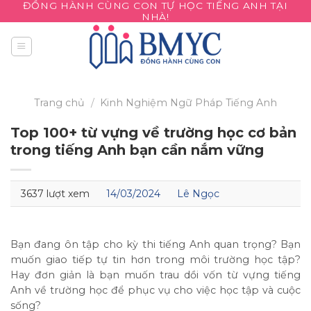
ĐỒNG HÀNH CÙNG CON TỰ HỌC TIẾNG ANH TẠI
Skip
NHÀ!
to
content
Trang chủ
/
Kinh Nghiệm
Ngữ Pháp Tiếng Anh
Top 100+ từ vựng về trường học cơ bản
trong tiếng Anh bạn cần nắm vững
3637 lượt xem
14/03/2024
Lê Ngọc
Bạn đang ôn tập cho kỳ thi tiếng Anh quan trọng? Bạn
muốn giao tiếp tự tin hơn trong môi trường học tập?
Hay đơn giản là bạn muốn trau dồi vốn từ vựng tiếng
Anh về trường học để phục vụ cho việc học tập và cuộc
sống?