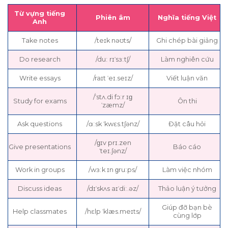
Từ vựng tiếng
Phiên âm
Nghĩa tiếng Việt
Anh
Take notes
/teɪk nəʊts/
Ghi chép bài giảng
Do research
/duː rɪˈsɜːtʃ/
Làm nghiên cứu
Write essays
/raɪt ˈeɪ.seɪz/
Viết luận văn
/ˈstʌ.di fɔːr ɪɡ
Study for exams
Ôn thi
ˈzæmz/
Ask questions
/ɑːsk ˈkwɛs.tʃənz/
Đặt câu hỏi
/ɡɪv prɪ.zen
Give presentations
Báo cáo
ˈteɪ.ʃənz/
Work in groups
/wɜːk ɪn ɡruːps/
Làm việc nhóm
Discuss ideas
/dɪˈskʌs aɪˈdiː.əz/
Thảo luận ý tưởng
Giúp đỡ bạn bè
Help classmates
/hɛlp ˈklæs.meɪts/
cùng lớp