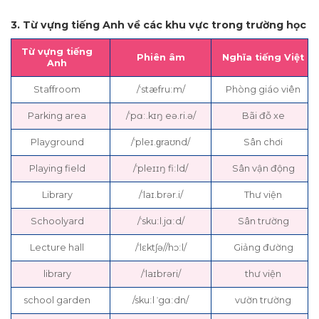
3. Từ vựng tiếng Anh về các khu vực trong trường học
Từ vựng tiếng
Phiên âm
Nghĩa tiếng Việt
Anh
Staffroom
/ˈstæfruːm/
Phòng giáo viên
Parking area
/ˈpɑː.kɪŋ eə.ri.ə/
Bãi đỗ xe
Playground
/ˈpleɪ.ɡraʊnd/
Sân chơi
Playing field
/ˈpleɪɪŋ fiːld/
Sân vận động
Library
/ˈlaɪ.brər.i/
Thư viện
Schoolyard
/ˈskuːl.jɑːd/
Sân trường
Lecture hall
/ˈlɛktʃə//hɔːl/
Giảng đường
library
/ˈlaɪbrəri/
thư viện
school garden
/skuːl ˈgɑːdn/
vườn trường