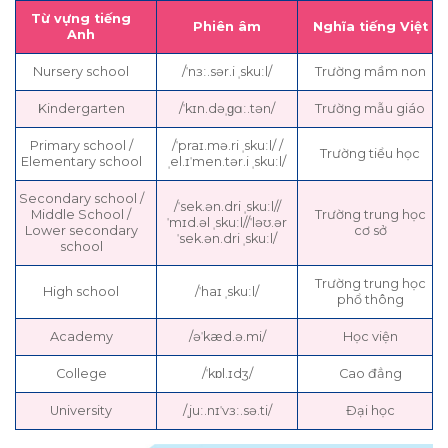
Từ vựng tiếng
Phiên âm
Nghĩa tiếng Việt
Anh
Nursery school
/ˈnɜː.sər.i ˌskuːl/
Trường mầm non
Kindergarten
/ˈkɪn.dəˌɡɑː.tən/
Trường mẫu giáo
Primary school /
/ˈpraɪ.mə.ri ˌskuːl/ /
Trường tiểu học
Elementary school
ˌel.ɪˈmen.tər.i ˌskuːl/
Secondary school /
/ˈsek.ən.dri ˌskuːl//
Middle School /
Trường trung học
ˈmɪd.əl ˌskuːl//ˈləʊ.ər
Lower secondary
cơ sở
ˈsek.ən.dri ˌskuːl/
school
Trường trung học
High school
/ˈhaɪ ˌskuːl/
phổ thông
Academy
/əˈkæd.ə.mi/
Học viện
College
/ˈkɒl.ɪdʒ/
Cao đẳng
University
/ˌjuː.nɪˈvɜː.sə.ti/
Đại học