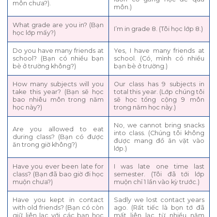
môn chưa?).
môn.)
What grade are you in? (Bạn
I’m in grade 8. (Tôi học lớp 8.)
học lớp mấy?)
Do you have many friends at
Yes, I have many friends at
school? (Bạn có nhiều bạn
school. (Có, mình có nhiều
bè ở trường không?)
bạn bè ở trường.)
How many subjects will you
Our class has 9 subjects in
take this year? (Bạn sẽ học
total this year. (Lớp chúng tôi
bao nhiêu môn trong năm
sẽ học tổng cộng 9 môn
học này?)
trong năm học này.)
No, we cannot bring snacks
Are you allowed to eat
into class. (Chúng tôi không
during class? (Bạn có được
được mang đồ ăn vặt vào
ăn trong giờ không?)
lớp.)
Have you ever been late for
I was late one time last
class? (Bạn đã bao giờ đi học
semester. (Tôi đã tới lớp
muộn chưa?)
muộn chỉ 1 lần vào kỳ trước.)
Have you kept in contact
Sadly we lost contact years
with old friends? (Bạn có còn
ago. (Rất tiếc là bọn tớ đã
giữ liên lạc với các bạn học
mất liên lạc từ nhiều năm