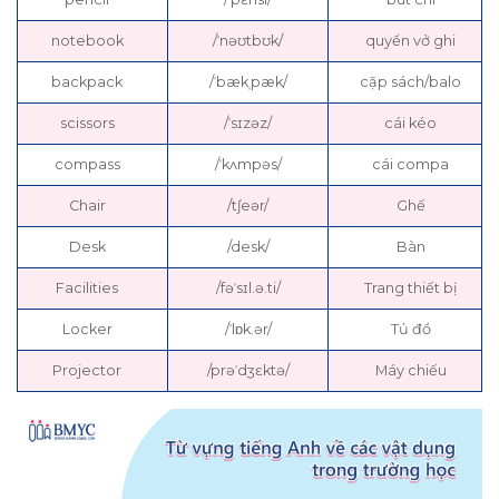
notebook
/ˈnəʊtbʊk/
quyển vở ghi
backpack
/ˈbækˌpæk/
cặp sách/balo
scissors
/ˈsɪzəz/
cái kéo
compass
/ˈkʌmpəs/
cái compa
Chair
/tʃeər/
Ghế
Desk
/desk/
Bàn
Facilities
/fəˈsɪl.ə.ti/
Trang thiết bị
Locker
/ˈlɒk.ər/
Tủ đồ
Projector
/prəˈdʒɛktə/
Máy chiếu