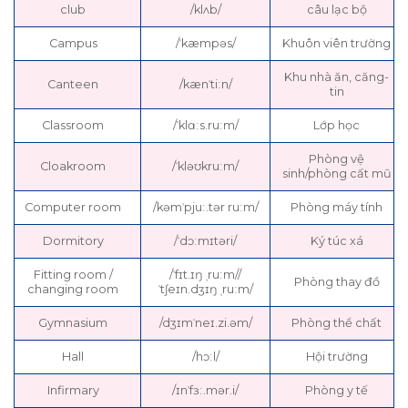
club
/klʌb/
câu lạc bộ
Campus
/ˈkæmpəs/
Khuôn viên trường
Khu nhà ăn, căng-
Canteen
/kænˈtiːn/
tin
Classroom
/ˈklɑːs.ruːm/
Lớp học
Phòng vệ
Cloakroom
/ˈkləʊkruːm/
sinh/phòng cất mũ
Computer room
/kəmˈpjuː.tər ruːm/
Phòng máy tính
Dormitory
/ˈdɔːmɪtəri/
Ký túc xá
Fitting room /
/ˈfɪt.ɪŋ ˌruːm//
Phòng thay đồ
changing room
ˈtʃeɪn.dʒɪŋ ˌruːm/
Gymnasium
/dʒɪmˈneɪ.zi.əm/
Phòng thể chất
Hall
/hɔːl/
Hội trường
Infirmary
/ɪnˈfɜː.mər.i/
Phòng y tế