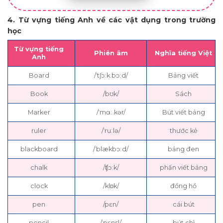
4. Từ vựng tiếng Anh về các vật dụng trong trường
học
Từ vựng tiếng
Phiên âm
Nghĩa tiếng Việt
Anh
Board
/ˈtʃɔːk.bɔːd/
Bảng viết
Book
/bʊk/
Sách
Marker
/ˈmɑː.kər/
Bút viết bảng
ruler
/ˈruːlə/
thước kẻ
blackboard
/ˈblækbɔːd/
bảng đen
chalk
/ʧɔːk/
phấn viết bảng
clock
/klɒk/
đồng hồ
pen
/pɛn/
cái bút
pencil
/ˈpɛnsl/
bút chì