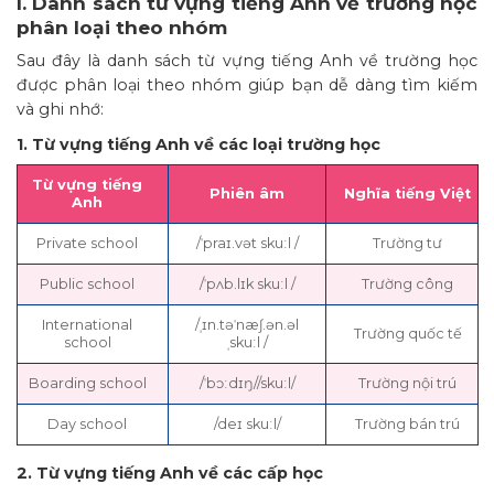
I. Danh sách từ vựng tiếng Anh về trường học
phân loại theo nhóm
Sau đây là danh sách từ vựng tiếng Anh về trường học
được phân loại theo nhóm giúp bạn dễ dàng tìm kiếm
và ghi nhớ:
1. Từ vựng tiếng Anh về các loại trường học
Từ vựng tiếng
Phiên âm
Nghĩa tiếng Việt
Anh
Private school
/ˈpraɪ.vət skuːl /
Trường tư
Public school
/ˈpʌb.lɪk skuːl /
Trường công
International
/ˌɪn.təˈnæʃ.ən.əl
Trường quốc tế
school
ˌskuːl /
Boarding school
/ˈbɔːdɪŋ//skuːl/
Trường nội trú
Day school
/deɪ skuːl/
Trường bán trú
2. Từ vựng tiếng Anh về các cấp học