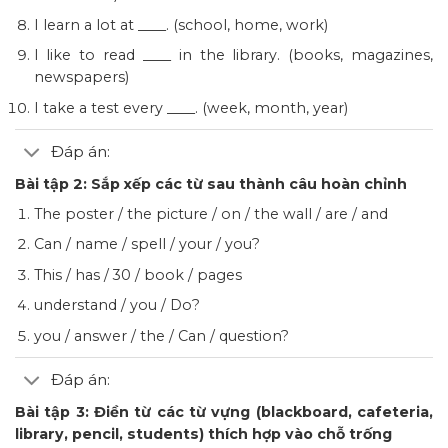
I learn a lot at ____. (school, home, work)
I like to read ____ in the library. (books, magazines,
newspapers)
I take a test every ____. (week, month, year)
Đáp án:
Bài tập 2: Sắp xếp các từ sau thành câu hoàn chỉnh
The poster / the picture / on / the wall / are / and
Can / name / spell / your / you?
This / has / 30 / book / pages
understand / you / Do?
you / answer / the / Can / question?
Đáp án:
Bài tập 3: Điền từ các từ vựng (blackboard, cafeteria,
library, pencil, students) thích hợp vào chỗ trống