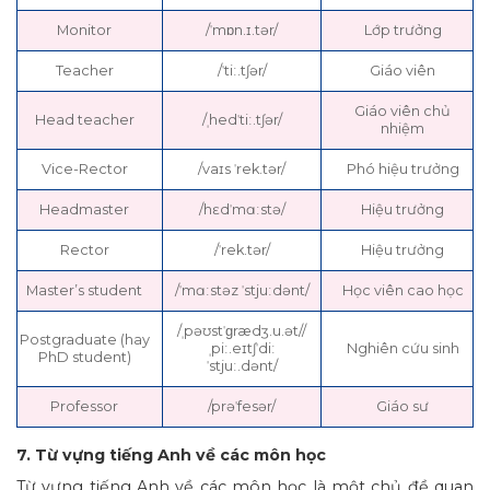
Monitor
/ˈmɒn.ɪ.tər/
Lớp trưởng
Teacher
/ˈtiː.tʃər/
Giáo viên
Giáo viên chủ
Head teacher
/ˌhedˈtiː.tʃər/
nhiệm
Vice-Rector
/vaɪs ˈrek.tər/
Phó hiệu trưởng
Headmaster
/hɛdˈmɑːstə/
Hiệu trưởng
Rector
/ˈrek.tər/
Hiệu trưởng
Master’s student
/ˈmɑːstəz ˈstjuːdənt/
Học viên cao học
/ˌpəʊstˈɡrædʒ.u.ət//
Postgraduate (hay
ˌpiː.eɪtʃˈdiː
Nghiên cứu sinh
PhD student)
ˈstjuː.dənt/
Professor
/prəˈfesər/
Giáo sư
7. Từ vựng tiếng Anh về các môn học
Từ vựng tiếng Anh về các môn học là một chủ đề quan