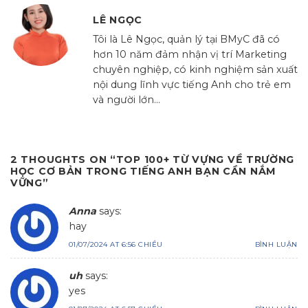
LÊ NGỌC
Tôi là Lê Ngọc, quản lý tại BMyC đã có
hơn 10 năm đảm nhận vị trí Marketing
chuyên nghiệp, có kinh nghiệm sản xuất
nội dung lĩnh vực tiếng Anh cho trẻ em
và người lớn...
2 THOUGHTS ON “
TOP 100+ TỪ VỰNG VỀ TRƯỜNG
HỌC CƠ BẢN TRONG TIẾNG ANH BẠN CẦN NẮM
VỮNG
”
Anna
says:
hay
01/07/2024 AT 6:56 CHIỀU
BÌNH LUẬN
uh
says:
yes