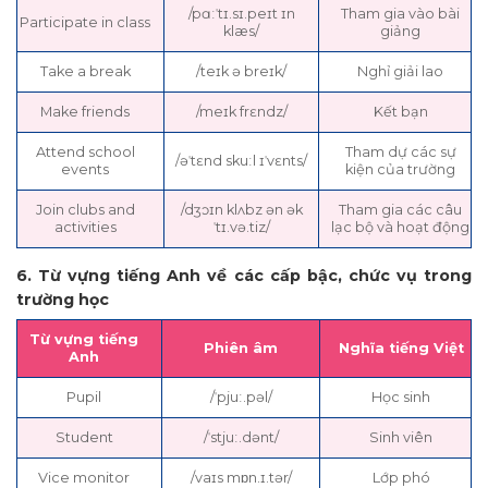
/pɑːˈtɪ.sɪ.peɪt ɪn
Tham gia vào bài
Participate in class
klæs/
giảng
Take a break
/teɪk ə breɪk/
Nghỉ giải lao
Make friends
/meɪk frɛndz/
Kết bạn
Attend school
Tham dự các sự
/əˈtɛnd skuːl ɪˈvɛnts/
events
kiện của trường
Join clubs and
/dʒɔɪn klʌbz ən ək
Tham gia các câu
activities
ˈtɪ.və.tiz/
lạc bộ và hoạt động
6. Từ vựng tiếng Anh về các cấp bậc, chức vụ trong
trường học
Từ vựng tiếng
Phiên âm
Nghĩa tiếng Việt
Anh
Pupil
/ˈpjuː.pəl/
Học sinh
Student
/ˈstjuː.dənt/
Sinh viên
Vice monitor
/vaɪs mɒn.ɪ.tər/
Lớp phó