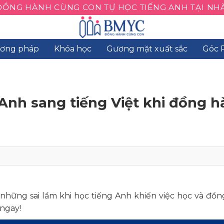
ĐỒNG HÀNH CÙNG CON TỰ HỌC TIẾNG ANH TẠI NHÀ
ơng pháp
Khóa học
Gương mặt xuất sắc
Góc 
Anh sang tiếng Việt khi đồng 
 những sai lầm khi học tiếng Anh khiến việc học và đồ
ngay!