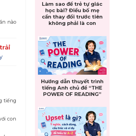
Làm sao để trẻ tự giác
học bài? Điều bố mẹ
cần thay đổi trước tiên
hần nào
không phải là con
trải
y
Hướng dẫn thuyết trình
tiếng Anh chủ đề “THE
POWER OF READING”
g tiếng
với con