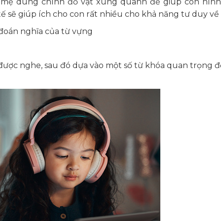
bố mẹ dùng chính đồ vật xung quanh để giúp con hình
tế sẽ giúp ích cho con rất nhiều cho khả năng tư duy về 
đoán nghĩa của từ vựng
được nghe, sau đó dựa vào một số từ khóa quan trọng 