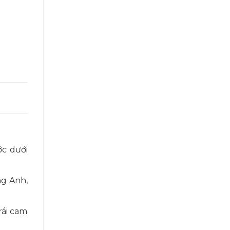
ớc dưới
ng Anh,
rái cam