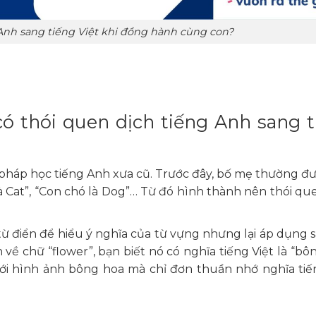
Anh sang tiếng Việt khi đồng hành cùng con?
có thói quen dịch tiếng Anh sang 
pháp học tiếng Anh xưa cũ. Trước đây, bố mẹ thường đ
à Cat”, “Con chó là Dog”… Từ đó hình thành nên thói qu
từ điển để hiểu ý nghĩa của từ vựng nhưng lại áp dụng s
n về chữ “flower”, bạn biết nó có nghĩa tiếng Việt là “bô
i hình ảnh bông hoa mà chỉ đơn thuần nhớ nghĩa tiế