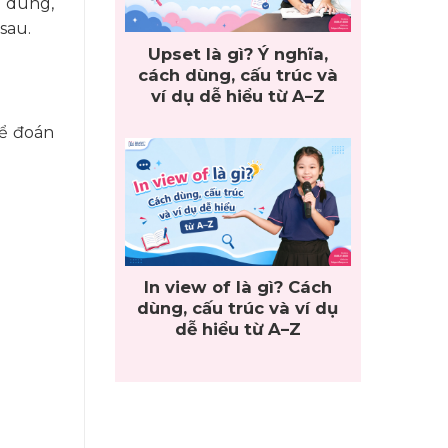
 dung,
sau.
Upset là gì? Ý nghĩa,
cách dùng, cấu trúc và
ví dụ dễ hiểu từ A–Z
để đoán
In view of là gì? Cách
dùng, cấu trúc và ví dụ
dễ hiểu từ A–Z