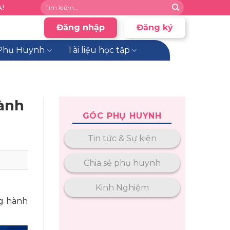
!
Đăng nhập
Đăng ký
Phụ Huynh
Tài liệu học tập
hành
GÓC PHỤ HUYNH
Tin tức & Sự kiện
Chia sẻ phụ huynh
Kinh Nghiệm
ng hành