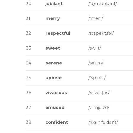
30
jubilant
/ˈdʒuː.bəl.ənt/
31
merry
/ˈmer.i/
32
respectful
/rɪˈspekt.fəl/
33
sweet
/swiːt/
34
serene
/səˈriːn/
35
upbeat
/ˈʌp.biːt/
36
vivacious
/vɪˈveɪ.ʃəs/
37
amused
/əˈmjuːzd/
38
confident
/ˈkɑːn.fə.dənt/