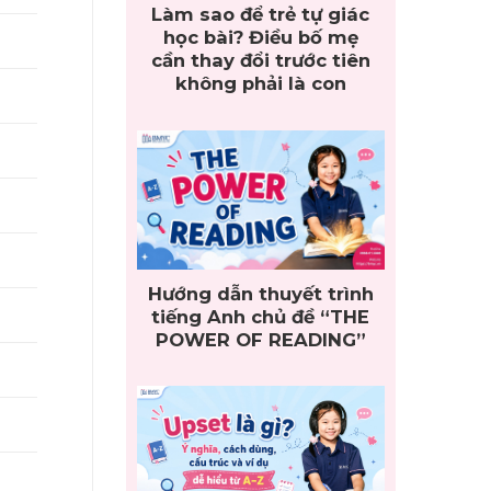
Làm sao để trẻ tự giác
học bài? Điều bố mẹ
cần thay đổi trước tiên
không phải là con
Hướng dẫn thuyết trình
tiếng Anh chủ đề “THE
POWER OF READING”