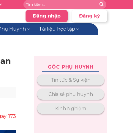
!
Đăng nhập
Đăng ký
Phụ Huynh
Tài liệu học tập
uan
GÓC PHỤ HUYNH
Tin tức & Sự kiện
Chia sẻ phụ huynh
Kinh Nghiệm
ay 173