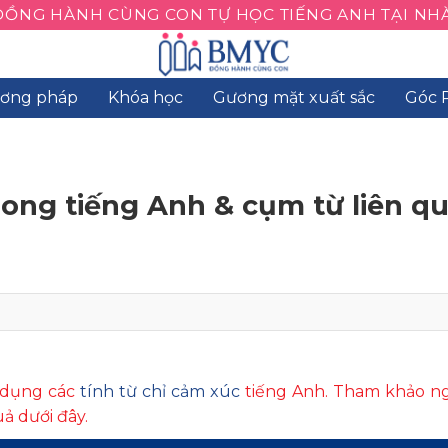
ĐỒNG HÀNH CÙNG CON TỰ HỌC TIẾNG ANH TẠI NHÀ
ơng pháp
Khóa học
Gương mặt xuất sắc
Góc 
trong tiếng Anh & cụm từ liên q
ử dụng các
tính từ chỉ cảm xúc
tiếng Anh. Tham khảo ng
uả dưới đây.