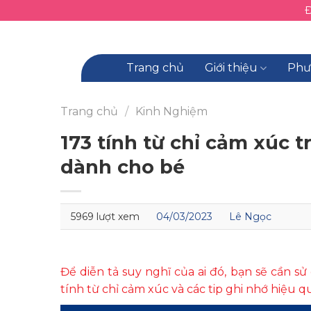
Skip
to
content
Trang chủ
Giới thiệu
Phư
Trang chủ
/
Kinh Nghiệm
173 tính từ chỉ cảm xúc 
dành cho bé
5969 lượt xem
04/03/2023
Lê Ngọc
Để diễn tả suy nghĩ của ai đó, bạn sẽ cần s
tính từ chỉ cảm xúc và các tip ghi nhớ hiệu q