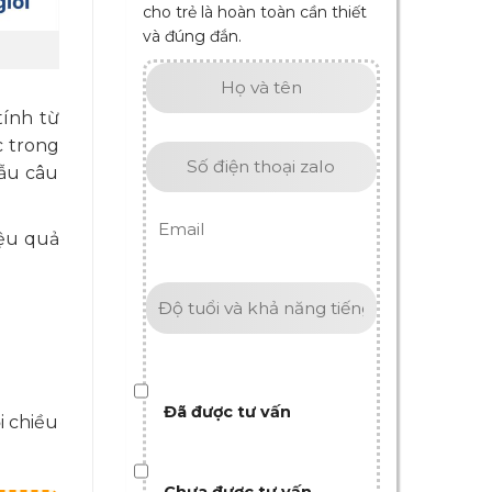
cho trẻ là hoàn toàn cần thiết
và đúng đắn.
tính từ
c trong
mẫu câu
iệu quả
Đã được tư vấn
i chiều
Chưa được tư vấn