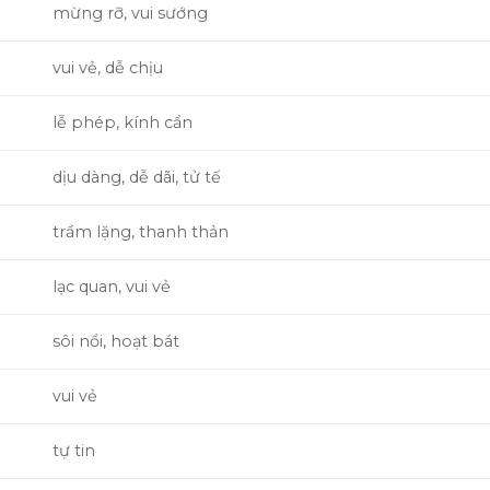
mừng rỡ, vui sướng
vui vẻ, dễ chịu
lễ phép, kính cẩn
dịu dàng, dễ dãi, tử tế
trầm lặng, thanh thản
lạc quan, vui vẻ
sôi nổi, hoạt bát
vui vẻ
tự tin