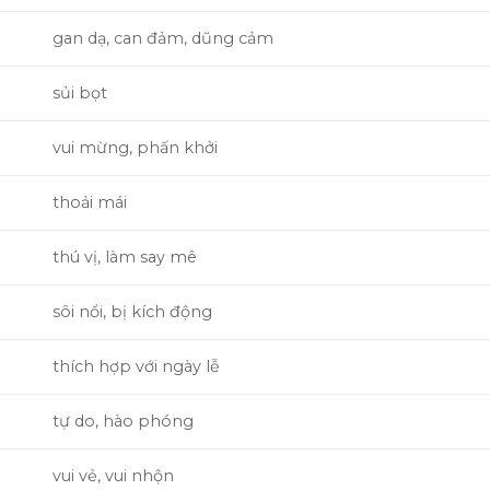
gan dạ, can đảm, dũng cảm
sủi bọt
vui mừng, phấn khởi
thoải mái
thú vị, làm say mê
sôi nổi, bị kích động
thích hợp với ngày lễ
tự do, hào phóng
vui vẻ, vui nhộn