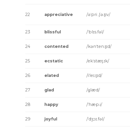
22
appreciative
/əˈpriː.ʃə.t̬ɪv/
23
blissful
/ˈblɪs.fəl/
24
contented
/kənˈten.t̬ɪd/
25
ecstatic
/ekˈstæt̬.ɪk/
26
elated
/iˈleɪ.t̬ɪd/
27
glad
/ɡlæd/
28
happy
/ˈhæp.i/
29
joyful
/ˈdʒɔɪ.fəl/