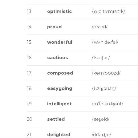
13
optimistic
/ˌɑːp.təˈmɪs.tɪk/
14
proud
/praʊd/
15
wonderful
/ˈwʌn.dɚ.fəl/
16
cautious
/ˈkɑː.ʃəs/
17
composed
/kəmˈpoʊzd/
18
easygoing
/ˌiː.ziˈɡəʊ.ɪŋ/
19
intelligent
/ɪnˈtel.ə.dʒənt/
20
settled
/ˈset̬.əld/
21
delighted
/dɪˈlaɪ.t̬ɪd/