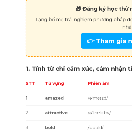
🎁 Đăng ký học thử
Tặng bố mẹ trải nghiệm phương pháp đồ
nhà
👉 Tham gia n
1. Tính từ chỉ cảm xúc, cảm nhận t
STT
Từ vựng
Phiên âm
1
amazed
/əˈmeɪzd/
2
attractive
/əˈtræk.tɪv/
3
bold
/boʊld/