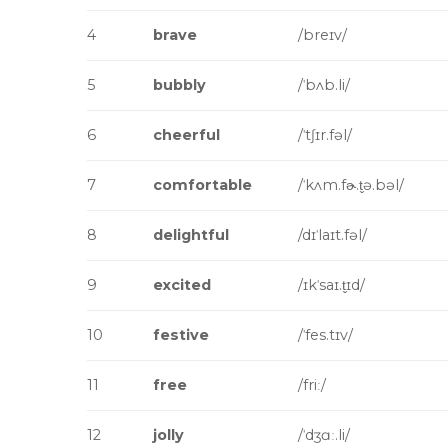
4
brave
/breɪv/
5
bubbly
/ˈbʌb.li/
6
cheerful
/ˈtʃɪr.fəl/
7
comfortable
/ˈkʌm.fɚ.t̬ə.bəl/
8
delightful
/dɪˈlaɪt.fəl/
9
excited
/ɪkˈsaɪ.t̬ɪd/
10
festive
/ˈfes.tɪv/
11
free
/friː/
12
jolly
/ˈdʒɑː.li/