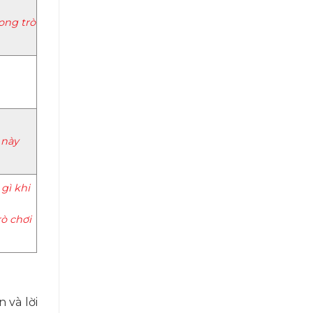
rong trò
 này
gì khi
ò chơi
 và lời