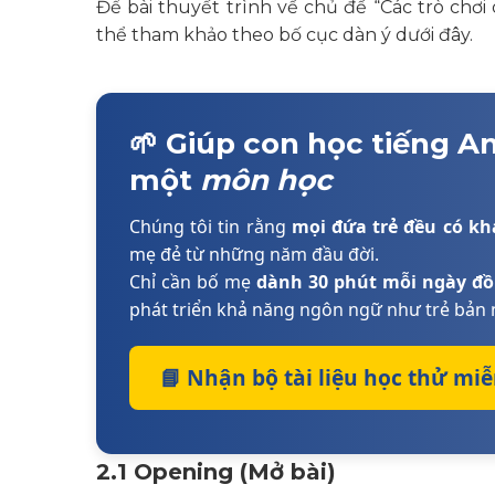
Để bài thuyết trình về chủ đề “Các trò chơi
thể tham khảo theo bố cục dàn ý dưới đây.
🌱 Giúp con học tiếng 
một
môn học
Chúng tôi tin rằng
mọi đứa trẻ đều có k
mẹ đẻ từ những năm đầu đời.
Chỉ cần bố mẹ
dành 30 phút mỗi ngày đ
phát triển khả năng ngôn ngữ như trẻ bản 
📘 Nhận bộ tài liệu học thử mi
2.1 Opening (Mở bài)