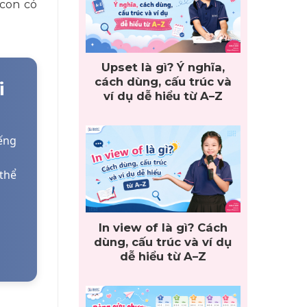
 con có
Upset là gì? Ý nghĩa,
cách dùng, cấu trúc và
i
ví dụ dễ hiểu từ A–Z
ếng
 thể
In view of là gì? Cách
dùng, cấu trúc và ví dụ
dễ hiểu từ A–Z