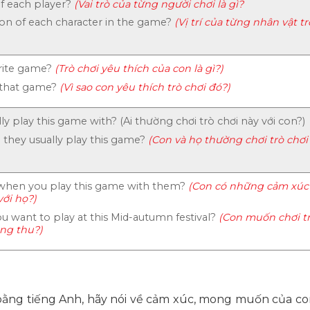
of each player?
(Vai trò của từng người chơi là gì?
ion of each character in the game?
(Vị trí của từng nhân vật t
rite game?
(Trò chơi yêu thích của con là gì?)
 that game?
(Vì sao con yêu thích trò chơi đó?)
y play this game with? (Ai thường chơi trò chơi này với con?)
they usually play this game?
(Con và họ thường chơi trò chơi
when you play this game with them?
(Con có những cảm xúc 
với họ?)
 want to play at this Mid-autumn festival?
(Con muốn chơi tr
ung thu?)
 bằng tiếng Anh
, hãy nói về cảm xúc, mong muốn của con