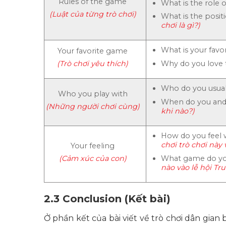
Rules of the game
What is the role 
(Luật của từng trò chơi)
What is the posit
chơi là gì?)
What is your favo
Your favorite game
Why do you love
(Trò chơi yêu thích)
Who do you usuall
Who you play with
When do you and 
(Những người chơi cùng)
khi nào?)
How do you feel 
chơi trò chơi này 
Your feeling
What game do you
(Cảm xúc của con)
nào vào lễ hội Tr
2.3 Conclusion (Kết bài)
Ở phần kết của bài viết về trò chơi dân gian