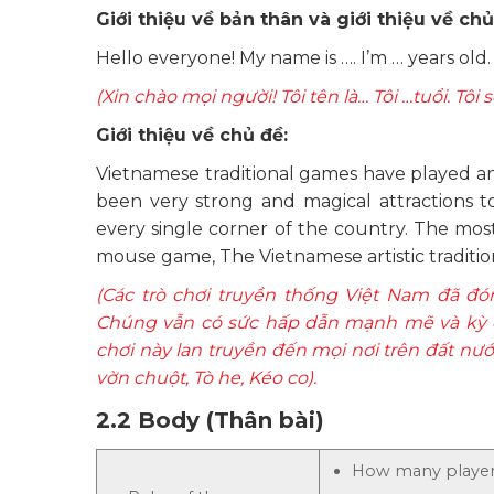
Giới thiệu về bản thân và giới thiệu về chủ
Hello everyone! My name is …. I’m … years old. I
(Xin chào mọi người! Tôi tên là… Tôi …tuổi. Tôi 
Giới thiệu về chủ đề:
Vietnamese traditional games have played an i
been very strong and magical attractions to
every single corner of the country. The mo
mouse game, The Vietnamese artistic tradition
(Các trò chơi truyền thống Việt Nam đã đó
Chúng vẫn có sức hấp dẫn mạnh mẽ và kỳ di
chơi này lan truyền đến mọi nơi trên đất nước
vờn chuột, Tò he, Kéo co).
2.2 Body (Thân bài)
How many players