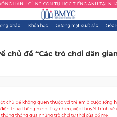
ĐỒNG HÀNH CÙNG CON TỰ HỌC TIẾNG ANH TẠI NHÀ
ơng pháp
Khóa học
Gương mặt xuất sắc
Góc 
ề chủ đề “Các trò chơi dân gia
ột chủ đề không quen thuộc với trẻ em ở cuộc sống hi
ừ điện thoại thông minh. Tuy nhiên, việc thuyết trình về
n thống thông qua những trò chơi từ thời của bố mẹ.