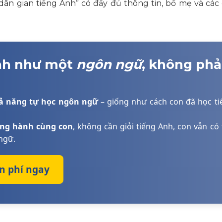
 dân gian tiếng Anh”
có đầy đủ thông tin, bố mẹ và các
Anh như một
ngôn ngữ
, không phả
hả năng tự học ngôn ngữ
– giống như cách con đã học ti
ồng hành cùng con
, không cần giỏi tiếng Anh, con vẫn có
ngữ.
ễn phí ngay