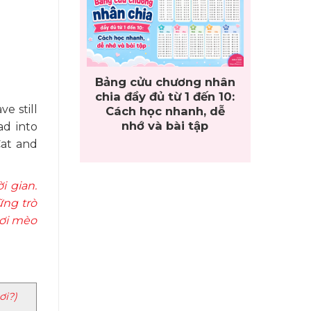
Bảng cửu chương nhân
chia đầy đủ từ 1 đến 10:
e still
Cách học nhanh, dễ
nhớ và bài tập
ad into
Cat and
i gian.
ững trò
hơi mèo
ơi?)