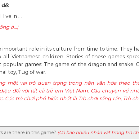
 đề:
 live in …
sống ở…)
mportant role in its culture from time to time. They hav
 all Vietnamese children. Stories of these games spre
st popular games: The game of the dragon and snake, 
al toy, Tug of war.
ng một vai trò quan trọng trong nền văn hóa theo thờ
ệu đối với tất cả trẻ em Việt Nam. Câu chuyện về nh
. Các trò chơi phổ biến nhất là Trò chơi rồng rắn, Trò c
 are there in this game?
(Có bao nhiêu nhân vật trong trò ch