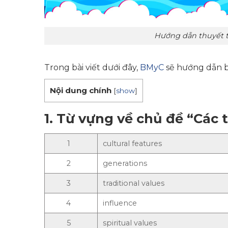
Hướng dẫn thuyết tr
Trong bài viết dưới đây,
BMyC
sẽ hướng dẫn bố
Nội dung chính
[
show
]
1.
Từ vựng về chủ đề “Các t
1
cultural features
2
generations
3
traditional values
4
influence
5
spiritual values