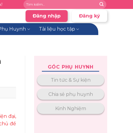
!
Đăng nhập
Đăng ký
Phụ Huynh
Tài liệu học tập
n
GÓC PHỤ HUYNH
Tin tức & Sự kiện
Chia sẻ phụ huynh
Kinh Nghiệm
ện đại,
 chủ đề