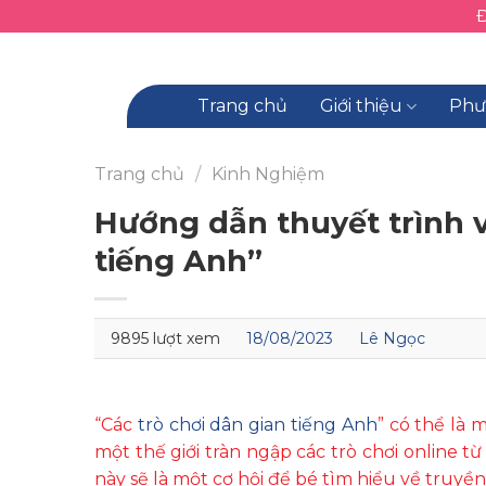
Skip
to
content
Trang chủ
Giới thiệu
Phư
Trang chủ
/
Kinh Nghiệm
Hướng dẫn thuyết trình v
tiếng Anh”
9895 lượt xem
18/08/2023
Lê Ngọc
“Các
trò chơi dân gian tiếng Anh
”
có thể là m
một thế giới tràn ngập các trò chơi online t
này sẽ là một cơ hội để bé tìm hiểu về truyề