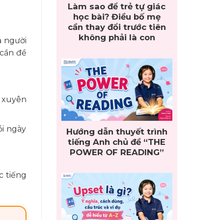
Làm sao để trẻ tự giác
học bài? Điều bố mẹ
cần thay đổi trước tiên
không phải là con
à người
 cần đề
g xuyên
ỗi ngày
Hướng dẫn thuyết trình
tiếng Anh chủ đề “THE
POWER OF READING”
c tiếng