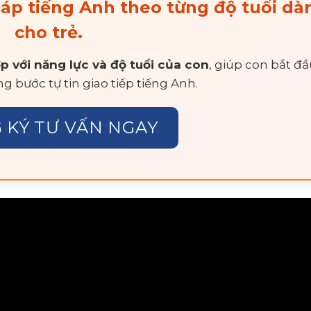
pháp tiếng Anh theo từng độ tuổi dà
cho trẻ.
p với năng lực và độ tuổi của con
, giúp con bắt đ
g bước tự tin giao tiếp tiếng Anh.
 KÝ TƯ VẤN NGAY