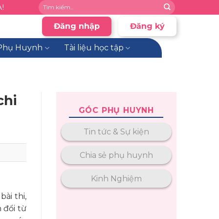
!
Đăng nhập
Đăng ký
Phụ Huynh
Tài liệu học tập
chi
GÓC PHỤ HUYNH
Tin tức & Sự kiện
Chia sẻ phụ huynh
Kinh Nghiệm
ài thi,
 đổi từ