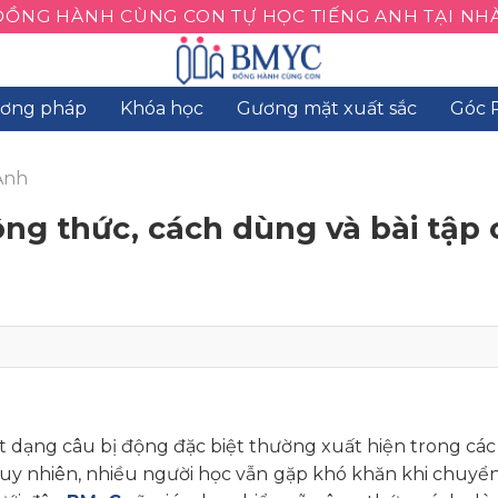
ĐỒNG HÀNH CÙNG CON TỰ HỌC TIẾNG ANH TẠI NHÀ
ơng pháp
Khóa học
Gương mặt xuất sắc
Góc 
Anh
Công thức, cách dùng và bài tập 
ột dạng câu bị động đặc biệt thường xuất hiện trong các b
 Tuy nhiên, nhiều người học vẫn gặp khó khăn khi chuyển