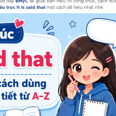
ưới đây
BMyC
sẽ giúp bạn hiểu rõ công thức, cách dù
ấu trúc It is said that
một cách dễ hiểu nhất nhé.