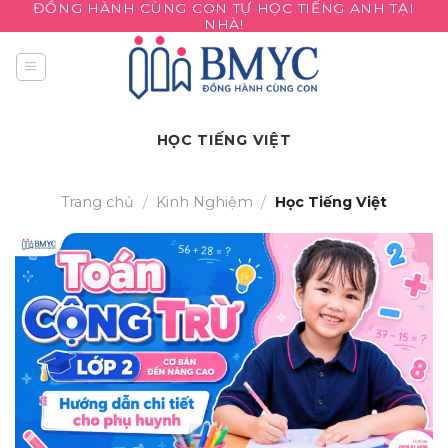
ĐỒNG HÀNH CÙNG CON TỰ HỌC TIẾNG ANH TẠI
Skip
NHÀ!
to
content
HỌC TIẾNG VIỆT
Trang chủ
/
Kinh Nghiệm
/
Học Tiếng Việt