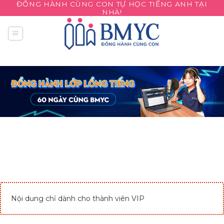
ĐỒNG HÀNH CÙNG CON TỰ HỌC TIẾNG ANH TẠI
Skip
NHÀ!
to
content
Nội dung chỉ dành cho thành viên VIP