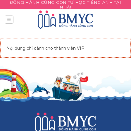
ĐỒNG HÀNH CÙNG CON TỰ HỌC TIẾNG ANH TẠI
Skip
NHÀ!
to
content
Nội dung chỉ dành cho thành viên VIP