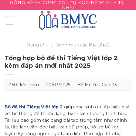
ĐỒNG HÀNH CÙNG CON TỰ HỌC TIẾNG ANH TẠI
Skip
NHÀ!
to
content
Trang chủ
/
Danh mục các lớp
Lớp 2
Tổng hợp bộ đề thi Tiếng Việt lớp 2
kèm đáp án mới nhất 2025
4501 lượt xem
20/03/2025
Bố Mẹ Yêu Con 03
Bộ đề thi Tiếng Việt lớp 2
giúp học sinh ôn tập hiệu quả
với hệ thống đề thi đa dạng, bám sát chương trình học.
Tài liệu bao gồm các dạng bài tập trọng tâm như chính
tả, tập làm văn, đọc hiểu và ngữ pháp, hỗ trợ bé rèn
luyện kỹ năng ngôn ngữ toàn diện. Phù hợp để phụ