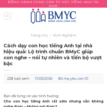
ĐỒNG HÀNH CÙNG CON TỰ HỌC TIẾNG ANH TẠI
Skip
NHÀ!
to
content
Trang chủ
/
Kinh Nghiệm
Cách dạy con học tiếng Anh tại nhà
hiệu quả: Lộ trình chuẩn BMyC giúp
con nghe – nói tự nhiên và tiến bộ vượt
bậc
228 lượt xem
11/05/2026
Bố mẹ yêu con 01
Bạn đã từng rơi vào tình huống:
Cho con học tiếng Anh rất sớm nhưng vẫn không
nghe được – không nói được?