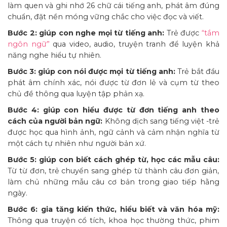
làm quen và ghi nhớ 26 chữ cái tiếng anh, phát âm đúng
chuẩn, đặt nền móng vững chắc cho việc đọc và viết.
Bước 2: giúp con nghe mọi từ tiếng anh:
Trẻ được
“tắm
ngôn ngữ”
qua video, audio, truyện tranh để luyện khả
năng nghe hiểu tự nhiên.
Bước 3: giúp con nói được mọi từ tiếng anh:
Trẻ bắt đầu
phát âm chính xác, nói được từ đơn lẻ và cụm từ theo
chủ đề thông qua luyện tập phản xạ.
Bước 4: giúp con hiểu được từ đơn tiếng anh theo
cách của người bản ngữ:
Không dịch sang tiếng việt -trẻ
được học qua hình ảnh, ngữ cảnh và cảm nhận nghĩa từ
một cách tự nhiên như người bản xứ.
Bước 5: giúp con biết cách ghép từ, học các mẫu câu:
Từ từ đơn, trẻ chuyển sang ghép từ thành câu đơn giản,
làm chủ những mẫu câu cơ bản trong giao tiếp hằng
ngày.
Bước 6: gia tăng kiến thức, hiểu biết và văn hóa mỹ:
Thông qua truyện cổ tích, khoa học thường thức, phim