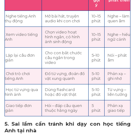
gợi
phát triển
ý
Nghe tiếng Anh
Mở bài hát, truyện
10–15
Nghe – làm
thụ động
audio khi con chơi
phút
quen âm
Chọn video hoạt
Xem video tiếng
10–15
Nghe – hiểu
hình ngắn, có hình
Anh
phút
ngữ cảnh
ảnh sinh động
Cho con bắt chước
Lặp lại câu đơn
5–10
Nói – phát
câu ngắn trong
giản
phút
âm
video
Chơi trò chơi
Đố từ vựng, đoán đồ
5–10
Phản xạ –
tiếng Anh
vật xung quanh
phút
ghi nhớ
Học từ vựng qua
Dùng flashcard
5–10
Từ vựng –
hình ảnh
hoặc đồ vật thật
phút
liên tưởng
Giao tiếp đơn
Hỏi – đáp câu quen
5
Phản xạ
giản
thuộc hằng ngày
phút
giao tiếp
5. Sai lầm cần tránh khi dạy con học tiếng
Anh tại nhà