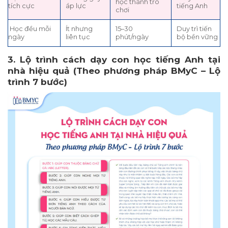
học thành trò
tích cực
áp lực
tiếng Anh
chơi
Học đều mỗi
Ít nhưng
15–30
Duy trì tiến
ngày
liên tục
phút/ngày
bộ bền vững
3. Lộ trình cách dạy con học tiếng Anh tại
nhà hiệu quả (Theo phương pháp BMyC – Lộ
trình 7 bước)