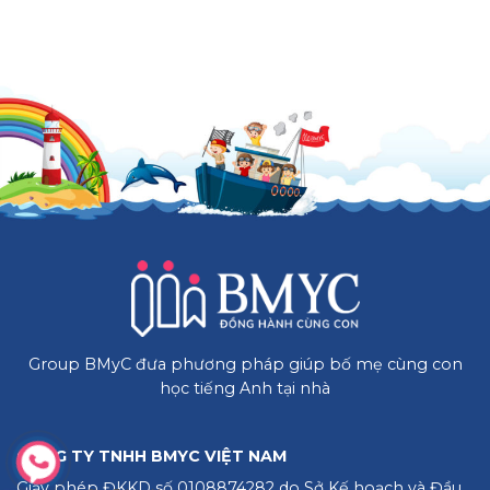
Group BMyC đưa phương pháp giúp bố mẹ cùng con
học tiếng Anh tại nhà
CÔNG TY TNHH BMYC VIỆT NAM
Giấy phép ĐKKD số 0108874282 do Sở Kế hoạch và Đầu