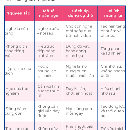
Mô tả
Cách áp
Lợi ích
Nguyên tắc
ngắn gọn
dụng cụ thể
mang lại
Cho con nghe
Tạo nền tảng
Nghe là nền
Nghe trước
mỗi ngày qua
phát âm và
tảng
– nói sau
bài hát, video
phản xạ
Không dịch
Hiểu trực
Dùng đồ vật,
Tăng phản
sang tiếng
tiếp bằng
hành động
xạ tự nhiên
Việt
hình ảnh
minh họa
Học ít
Nghe lại nội
Ghi nhớ lâu,
Lặp lại có chủ
nhưng lặp
dung quen
không nhanh
đích
lại nhiều
thuộc nhiều lần
quên
Gắn với tình
Học qua trải
Dạy khi ăn,
Hiểu nhanh,
huống thực
nghiệm
chơi, sinh hoạt
nhớ sâu
tế
Không cần
Tạo động lực
Đồng hành
Học cùng con
giỏi vẫn dạy
và thói quen
cùng con
mỗi ngày
được
học
Khen ngợi, biến
Tạo cảm xúc
Không gây
Trẻ yêu thích