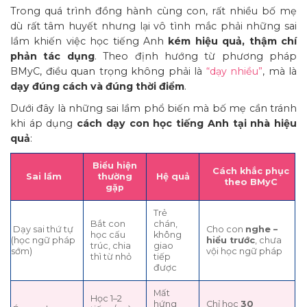
Trong quá trình đồng hành cùng con, rất nhiều bố mẹ
dù rất tâm huyết nhưng lại vô tình mắc phải những sai
lầm khiến việc học tiếng Anh
kém hiệu quả, thậm chí
phản tác dụng
. Theo định hướng từ phương pháp
BMyC, điều quan trọng không phải là
“dạy nhiều”
, mà là
dạy đúng cách và đúng thời điểm
.
Dưới đây là những sai lầm phổ biến mà bố mẹ cần tránh
khi áp dụng
cách dạy con học tiếng Anh tại nhà hiệu
quả
:
Biểu hiện
Cách khắc phục
Sai lầm
thường
Hệ quả
theo BMyC
gặp
Trẻ
Bắt con
chán,
Dạy sai thứ tự
Cho con
nghe –
học cấu
không
(học ngữ pháp
hiểu trước
, chưa
trúc, chia
giao
sớm)
vội học ngữ pháp
thì từ nhỏ
tiếp
được
Mất
Học 1–2
hứng
Chỉ học
30