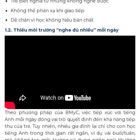
Trẻ biết nghĩa từ nhưng không nghe được
Không thể phản xạ khi giao tiếp
Dễ chán vì học không hiểu bản chất
1.2. Thiếu môi trường “nghe đủ nhiều” mỗi ngày
Theo phương pháp của BMyC, việc tiếp xúc với tiếng
Anh mỗi ngày đóng vai trò quyết định đến khả năng tiếp
thu của trẻ. Tuy nhiên, nhiều gia đình lại chỉ cho con học
tiếng Anh trong thời gian rất ngắn, ví dụ vài buổi/tuần,