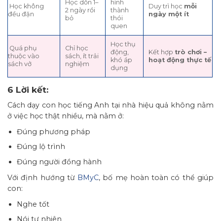
Học dồn 1–
hình
Học không
Duy trì học
mỗi
2 ngày rồi
thành
đều đặn
ngày một ít
bỏ
thói
quen
Học thụ
Quá phụ
Chỉ học
động,
Kết hợp
trò chơi –
thuộc vào
sách, ít trải
khó áp
hoạt động thực tế
sách vở
nghiệm
dụng
6 Lời kết:
Cách dạy con học tiếng Anh tại nhà hiệu quả không nằm
ở việc học thật nhiều, mà nằm ở:
Đúng phương pháp
Đúng lộ trình
Đúng người đồng hành
Với định hướng từ
BMyC
, bố mẹ hoàn toàn có thể giúp
con:
Nghe tốt
Nói tự nhiên