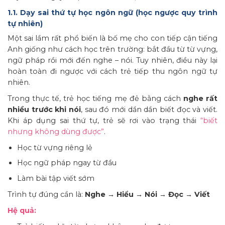
1.1. Dạy sai thứ tự học ngôn ngữ (học ngược quy trình
tự nhiên)
Một sai lầm rất phổ biến là bố mẹ cho con tiếp cận tiếng
Anh giống như cách học trên trường: bắt đầu từ từ vựng,
ngữ pháp rồi mới đến nghe – nói. Tuy nhiên, điều này lại
hoàn toàn đi ngược với cách trẻ tiếp thu ngôn ngữ tự
nhiên.
Trong thực tế, trẻ học tiếng mẹ đẻ bằng cách
nghe rất
nhiều trước khi nói
, sau đó mới dần dần biết đọc và viết.
Khi áp dụng sai thứ tự, trẻ sẽ rơi vào trạng thái
“biết
nhưng không dùng được”
.
Học từ vựng riêng lẻ
Học ngữ pháp ngay từ đầu
Làm bài tập viết sớm
Trình tự đúng cần là:
Nghe → Hiểu → Nói → Đọc → Viết
Hệ quả: