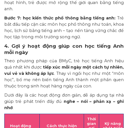
hoạt hình, trẻ được mở rộng thế giới quan bằng tiếng
anh.
Bước 7: học kiến thức phổ thông bằng tiếng anh:
Trẻ
bắt đầu tiếp cận các môn học phổ thông như toán, khoa
học, lịch sử bằng tiếng anh – tạo nền tảng vững chắc để
học tập trong môi trường song ngữ.
4. Gợi ý hoạt động giúp con học tiếng Anh
mỗi ngày
Theo phương pháp của BMyC, trẻ học tiếng Anh hiệu
quả nhất khi được
tiếp xúc mỗi ngày một cách tự nhiên,
vui vẻ và không áp lực
. Thay vì ngồi học như một “môn
học”, bố mẹ nên biến tiếng Anh thành một phần quen
thuộc trong sinh hoạt hàng ngày của con.
Dưới đây là các hoạt động đơn giản, dễ áp dụng tại nhà
giúp trẻ phát triển đầy đủ
nghe – nói – phản xạ – ghi
nhớ
:
Thời
gian
Kỹ năng
Hoạt động
Cách thực hiện