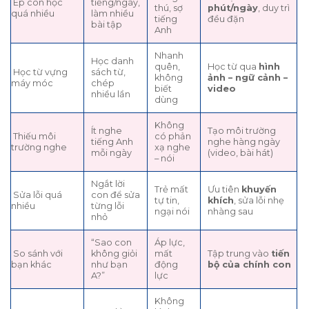
Ép con học
tiếng/ngày,
thú, sợ
phút/ngày
, duy trì
quá nhiều
làm nhiều
tiếng
đều đặn
bài tập
Anh
Nhanh
Học danh
quên,
Học từ qua
hình
Học từ vựng
sách từ,
không
ảnh – ngữ cảnh –
máy móc
chép
biết
video
nhiều lần
dùng
Không
Ít nghe
Tạo môi trường
Thiếu môi
có phản
tiếng Anh
nghe hàng ngày
trường nghe
xạ nghe
mỗi ngày
(video, bài hát)
– nói
Ngắt lời
Trẻ mất
Ưu tiên
khuyến
Sửa lỗi quá
con để sửa
tự tin,
khích
, sửa lỗi nhẹ
nhiều
từng lỗi
ngại nói
nhàng sau
nhỏ
“Sao con
Áp lực,
So sánh với
không giỏi
mất
Tập trung vào
tiến
bạn khác
như bạn
động
bộ của chính con
A?”
lực
Không