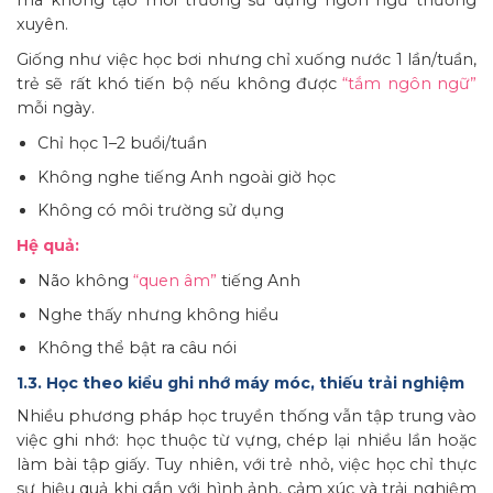
mà không tạo môi trường sử dụng ngôn ngữ thường
xuyên.
Giống như việc học bơi nhưng chỉ xuống nước 1 lần/tuần,
trẻ sẽ rất khó tiến bộ nếu không được
“tắm ngôn ngữ”
mỗi ngày.
Chỉ học 1–2 buổi/tuần
Không nghe tiếng Anh ngoài giờ học
Không có môi trường sử dụng
Hệ quả:
Não không
“quen âm”
tiếng Anh
Nghe thấy nhưng không hiểu
Không thể bật ra câu nói
1.3. Học theo kiểu ghi nhớ máy móc, thiếu trải nghiệm
Nhiều phương pháp học truyền thống vẫn tập trung vào
việc ghi nhớ: học thuộc từ vựng, chép lại nhiều lần hoặc
làm bài tập giấy. Tuy nhiên, với trẻ nhỏ, việc học chỉ thực
sự hiệu quả khi gắn với hình ảnh, cảm xúc và trải nghiệm