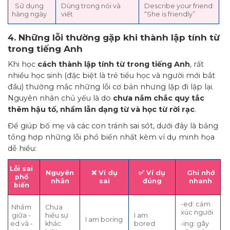
Sử dụng
Dùng trong nói và
Describe your friend:
hàng ngày
viết
“She is friendly”
4. Những lỗi thường gặp khi thành lập tính từ
trong tiếng Anh
Khi học
cách thành lập tính từ trong tiếng Anh
, rất
nhiều học sinh (đặc biệt là trẻ tiểu học và người mới bắt
đầu) thường mắc những lỗi cơ bản nhưng lặp đi lặp lại.
Nguyên nhân chủ yếu là do
chưa nắm chắc quy tắc
thêm hậu tố, nhầm lẫn dạng từ và học từ rời rạc
.
Để giúp bố mẹ và các con tránh sai sót, dưới đây là bảng
tổng hợp những lỗi phổ biến nhất kèm ví dụ minh họa
dễ hiểu:
Lỗi sai
Nguyên
❌ Ví dụ
✅ Ví dụ
Ghi nhớ
phổ
nhân
sai
đúng
nhanh
biến
-ed: cảm
Nhầm
Chưa
xúc người
giữa -
hiểu sự
I am
I am boring
ed và -
khác
bored
-ing: gây