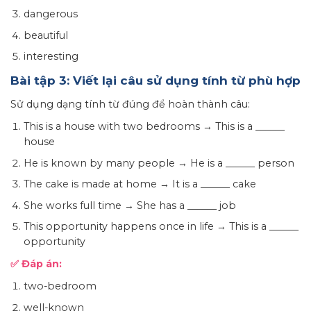
dangerous
beautiful
interesting
Bài tập 3: Viết lại câu sử dụng tính từ phù hợp
Sử dụng dạng tính từ đúng để hoàn thành câu:
This is a house with two bedrooms → This is a ______
house
He is known by many people → He is a ______ person
The cake is made at home → It is a ______ cake
She works full time → She has a ______ job
This opportunity happens once in life → This is a ______
opportunity
✅ Đáp án:
two-bedroom
well-known