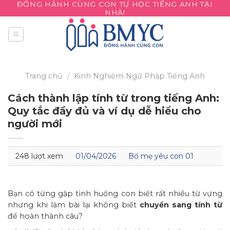
ĐỒNG HÀNH CÙNG CON TỰ HỌC TIẾNG ANH TẠI
Skip
NHÀ!
to
content
Trang chủ
/
Kinh Nghiệm
Ngữ Pháp Tiếng Anh
Cách thành lập tính từ trong tiếng Anh:
Quy tắc đầy đủ và ví dụ dễ hiểu cho
người mới
248 lượt xem
01/04/2026
Bố mẹ yêu con 01
Bạn có từng gặp tình huống con biết rất nhiều từ vựng
nhưng khi làm bài lại không biết
chuyển sang tính từ
để hoàn thành câu?