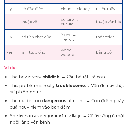
-y
có đặc điểm
cloud → cloudy
nhiều mây
culture →
-al
thuộc về
thuộc văn hóa
cultural
friend →
-ly
có tính chất của
thân thiện
friendly
wood →
-en
làm từ, giống
bằng gỗ
wooden
Ví dụ:
The boy is very
childish
. → Cậu bé rất trẻ con
This problem is really
troublesome
.→ Vấn đề này thật
sự phiền phức
The road is too
dangerous
at night. → Con đường này
quá nguy hiểm vào ban đêm
She lives in a very
peaceful
village.→ Cô ấy sống ở một
ngôi làng yên bình