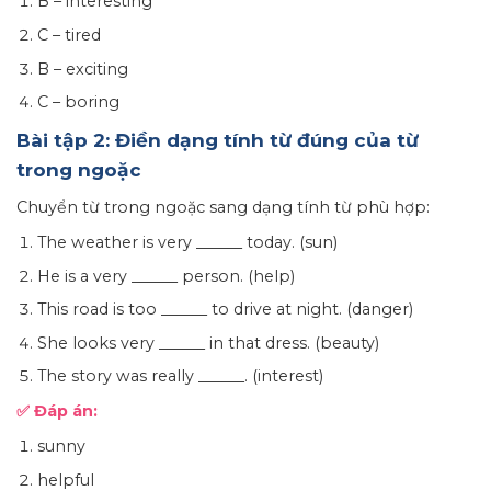
B – interesting
C – tired
B – exciting
C – boring
Bài tập 2: Điền dạng tính từ đúng của từ
trong ngoặc
Chuyển từ trong ngoặc sang dạng tính từ phù hợp:
The weather is very ______ today. (sun)
He is a very ______ person. (help)
This road is too ______ to drive at night. (danger)
She looks very ______ in that dress. (beauty)
The story was really ______. (interest)
✅ Đáp án:
sunny
helpful