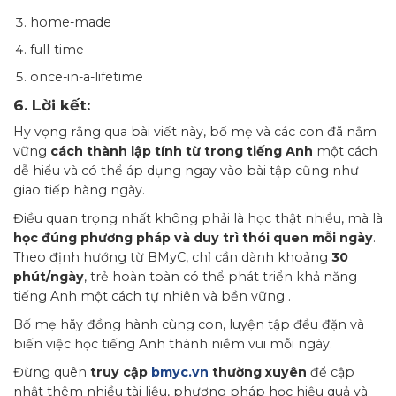
home-made
full-time
once-in-a-lifetime
6. Lời kết:
Hy vọng rằng qua bài viết này, bố mẹ và các con đã nắm
vững
cách thành lập tính từ trong tiếng Anh
một cách
dễ hiểu và có thể áp dụng ngay vào bài tập cũng như
giao tiếp hàng ngày.
Điều quan trọng nhất không phải là học thật nhiều, mà là
học đúng phương pháp và duy trì thói quen mỗi ngày
.
Theo định hướng từ BMyC, chỉ cần dành khoảng
30
phút/ngày
, trẻ hoàn toàn có thể phát triển khả năng
tiếng Anh một cách tự nhiên và bền vững .
Bố mẹ hãy đồng hành cùng con, luyện tập đều đặn và
biến việc học tiếng Anh thành niềm vui mỗi ngày.
Đừng quên
truy cập
bmyc.vn
thường xuyên
để cập
nhật thêm nhiều tài liệu, phương pháp học hiệu quả và