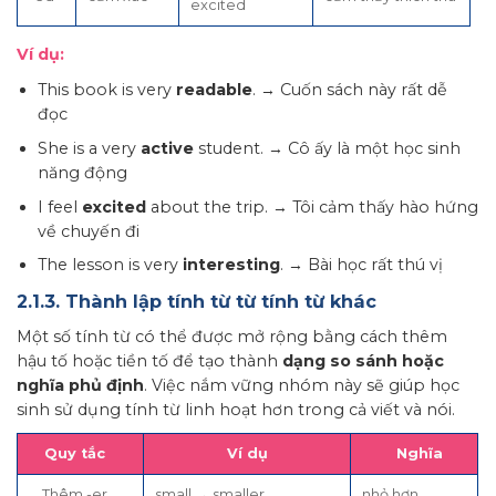
excited
Ví dụ:
This book is very
readable
. → Cuốn sách này rất dễ
đọc
She is a very
active
student. → Cô ấy là một học sinh
năng động
I feel
excited
about the trip. → Tôi cảm thấy hào hứng
về chuyến đi
The lesson is very
interesting
. → Bài học rất thú vị
2.1.3. Thành lập tính từ từ tính từ khác
Một số tính từ có thể được mở rộng bằng cách thêm
hậu tố hoặc tiền tố để tạo thành
dạng so sánh hoặc
nghĩa phủ định
. Việc nắm vững nhóm này sẽ giúp học
sinh sử dụng tính từ linh hoạt hơn trong cả viết và nói.
Quy tắc
Ví dụ
Nghĩa
Thêm -er
small → smaller
nhỏ hơn