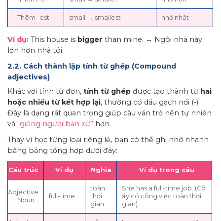
Thêm -est
small → smallest
nhỏ nhất
Ví dụ:
This house is
bigger
than mine. → Ngôi nhà này
lớn hơn nhà tôi
2.2. Cách thành lập tính từ ghép (Compound
adjectives)
Khác với tính từ đơn,
tính từ ghép
được tạo thành từ
hai
hoặc nhiều từ kết hợp lại
, thường có dấu gạch nối (-).
Đây là dạng rất quan trọng giúp câu văn trở nên tự nhiên
và
“giống người bản xứ”
hơn.
Thay vì học từng loại riêng lẻ, bạn có thể ghi nhớ nhanh
bằng bảng tổng hợp dưới đây:
Cấu trúc
Ví dụ
Nghĩa
Ví dụ trong câu
toàn
She has a full-time job. (Cô
Adjective
full-time
thời
ấy có công việc toàn thời
+ Noun
gian
gian)