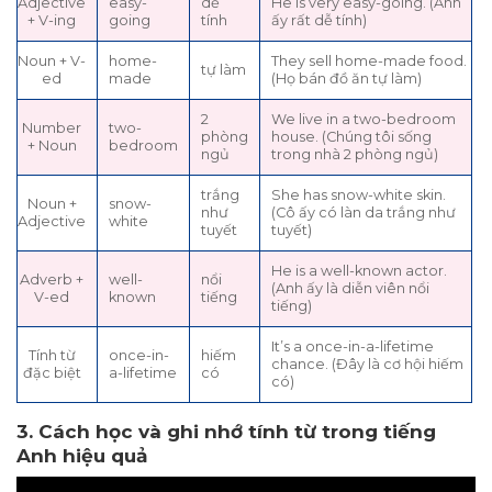
Adjective
easy-
dễ
He is very easy-going. (Anh
+ V-ing
going
tính
ấy rất dễ tính)
Noun + V-
home-
They sell home-made food.
tự làm
ed
made
(Họ bán đồ ăn tự làm)
2
We live in a two-bedroom
Number
two-
phòng
house. (Chúng tôi sống
+ Noun
bedroom
ngủ
trong nhà 2 phòng ngủ)
trắng
She has snow-white skin.
Noun +
snow-
như
(Cô ấy có làn da trắng như
Adjective
white
tuyết
tuyết)
He is a well-known actor.
Adverb +
well-
nổi
(Anh ấy là diễn viên nổi
V-ed
known
tiếng
tiếng)
It’s a once-in-a-lifetime
Tính từ
once-in-
hiếm
chance. (Đây là cơ hội hiếm
đặc biệt
a-lifetime
có
có)
3. Cách học và ghi nhớ tính từ trong tiếng
Anh hiệu quả