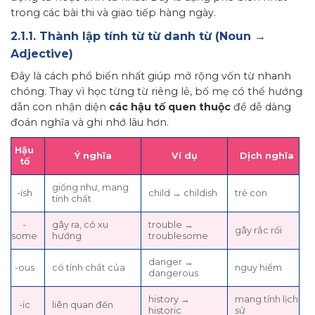
trong các bài thi và giao tiếp hàng ngày.
2.1.1. Thành lập tính từ từ danh từ (Noun →
Adjective)
Đây là cách phổ biến nhất giúp mở rộng vốn từ nhanh
chóng. Thay vì học từng từ riêng lẻ, bố mẹ có thể hướng
dẫn con nhận diện
các hậu tố quen thuộc
để dễ dàng
đoán nghĩa và ghi nhớ lâu hơn.
Hậu
Ý nghĩa
Ví dụ
Dịch nghĩa
tố
giống như, mang
-ish
child → childish
trẻ con
tính chất
-
gây ra, có xu
trouble →
gây rắc rối
some
hướng
troublesome
danger →
-ous
có tính chất của
nguy hiểm
dangerous
history →
mang tính lịch
-ic
liên quan đến
historic
sử