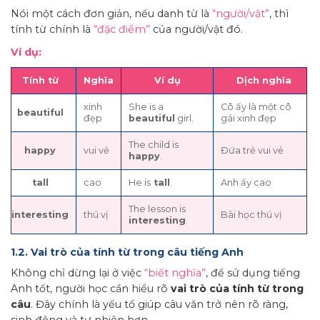
Nói một cách đơn giản, nếu danh từ là
“người/vật”
, thì
tính từ chính là
“đặc điểm”
của người/vật đó.
Ví dụ:
Tính từ
Nghĩa
Ví dụ
Dịch nghĩa
xinh
She is a
Cô ấy là một cô
beautiful
đẹp
beautiful
girl.
gái xinh đẹp
The child is
happy
vui vẻ
Đứa trẻ vui vẻ
happy
.
tall
cao
He is
tall
.
Anh ấy cao
The lesson is
interesting
thú vị
Bài học thú vị
interesting
.
1.2. Vai trò của tính từ trong câu tiếng Anh
Không chỉ dừng lại ở việc
“biết nghĩa”
, để sử dụng tiếng
Anh tốt, người học cần hiểu rõ
vai trò của tính từ trong
câu
. Đây chính là yếu tố giúp câu văn trở nên rõ ràng,