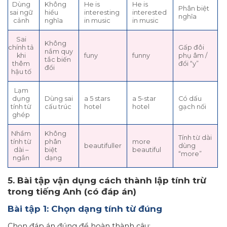
Dùng
Không
He is
He is
Phân biệt
sai ngữ
hiểu
interesting
interested
nghĩa
cảnh
nghĩa
in music
in music
Sai
Không
chính tả
Gấp đôi
nắm quy
khi
funy
funny
phụ âm /
tắc biến
thêm
đổi “y”
đổi
hậu tố
Lạm
dụng
Dùng sai
a 5 stars
a 5-star
Có dấu
tính từ
cấu trúc
hotel
hotel
gạch nối
ghép
Nhầm
Không
Tính từ dài
tính từ
phân
more
beautifuller
dùng
dài –
biệt
beautiful
“more”
ngắn
dạng
5. Bài tập vận dụng cách thành lập tính trừ
trong tiếng Anh (có đáp án)
Bài tập 1: Chọn dạng tính từ đúng
Chọn đáp án đúng để hoàn thành câu: