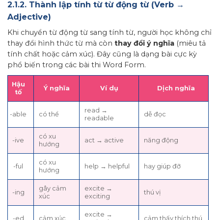
2.1.2. Thành lập tính từ từ động từ (Verb →
Adjective)
Khi chuyển từ động từ sang tính từ, người học không chỉ
thay đổi hình thức từ mà còn
thay đổi ý nghĩa
(miêu tả
tính chất hoặc cảm xúc). Đây cũng là dạng bài cực kỳ
phổ biến trong các bài thi Word Form.
Hậu
Ý nghĩa
Ví dụ
Dịch nghĩa
tố
read →
-able
có thể
dễ đọc
readable
có xu
-ive
act → active
năng động
hướng
có xu
-ful
help → helpful
hay giúp đỡ
hướng
gây cảm
excite →
-ing
thú vị
xúc
exciting
excite →
-ed
cảm xúc
cảm thấy thích thú