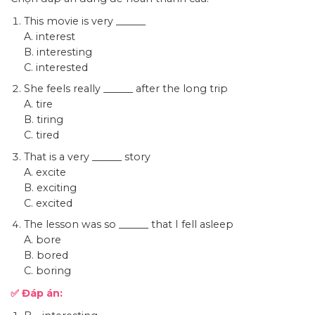
This movie is very ______
A. interest
B. interesting
C. interested
She feels really ______ after the long trip
A. tire
B. tiring
C. tired
That is a very ______ story
A. excite
B. exciting
C. excited
The lesson was so ______ that I fell asleep
A. bore
B. bored
C. boring
✅ Đáp án: