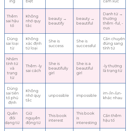
ing
biệt
cảm xúc
Danh từ →
Thêm
Không
beauty →
beauty →
thường
sai hậu
nhớ quy
beautify
beautiful
thêm -ful, -
tố
tắc
ous
Dùng
Không
Cần chuyển
She is
She is
sai loại
xác định
đúng sang
success
successful
từ
từ loại
tính từ
Nhầm
tính từ
She is
She is a
Thêm -ly
-ly thường
và
beautifully
beautiful
sai cách
là trạng từ
trạng
girl
girl
từ
Dùng
Không
sai tiền
im-/in-/un-
nhớ quy
unpossible
impossible
tố phủ
khác nhau
tắc
định
Quên
Giữ
This book
This book
Cần thêm
đổi
nguyên
is
interest
hậu tố
dạng từ
động từ
interesting