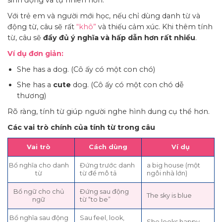
sinh động và tự nhiên hơn.
Với trẻ em và người mới học, nếu chỉ dùng danh từ và
động từ, câu sẽ rất
“khô”
và thiếu cảm xúc. Khi thêm tính
từ, câu sẽ
đầy đủ ý nghĩa và hấp dẫn hơn rất nhiều
.
Ví dụ đơn giản:
She has a dog. (Cô ấy có một con chó)
She has a
cute
dog. (Cô ấy có một con chó dễ
thương)
Rõ ràng, tính từ giúp người nghe hình dung cụ thể hơn.
Các vai trò chính của tính từ trong câu
Vai trò
Cách dùng
Ví dụ
Bổ nghĩa cho danh
Đứng trước danh
a big house (một
từ
từ để mô tả
ngôi nhà lớn)
Bổ ngữ cho chủ
Đứng sau động
The sky is blue
ngữ
từ “to be”
Bổ nghĩa sau động
Sau feel, look,
She looks happy