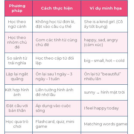
Phương
Cách thực hiện
Ví dụ minh họa
pháp
Học theo
Không học từ đơn lẻ,
She is a kind girl. (Cô
ngữ cảnh
đặt vào câu cụ thể
ấy tốt bụng)
Học theo
Gom các tính từ cùng
happy, sad, angry
nhóm chủ
chủ đề
(cảm xúc)
đề
So sánh từ
Học theo cặp từ đối
big – small, hot – cold
trái nghĩa
lập
Lặp lại ngắt
Ôn lại sau 1 ngày – 3
Ôn lại từ “beautiful”
quãng
ngày – 1 tuần
nhiều lần
Kết hợp hình
Liên tưởng hình ảnh
sunny → hình mặt trời
ảnh
để nhớ lâu
Đặt câu với
Áp dụng vào cuộc
I feel happy today
bản thân
sống
Học qua trò
Flashcard, quiz, mini
Matching words game
chơi
game