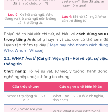
yesterday? (Bạn đã gặp ai
đã làm vỡ chiếc bình?)
ngày hôm qua?)
Lưu ý:
Khi hỏi chủ ngữ, Who
Lưu ý:
Khi hỏi tân ngữ, Who
đóng vai trò chủ ngữ nên không
cần trợ động từ.
cần trợ động từ.
BMyC đã có bài viết chi tiết, dễ hiểu về
cách dùng WHO
trong tiếng Anh
, phụ huynh và các con có thể xem để
luyện tập thêm tại đây [
Mẹo hay nhớ nhanh cách dùng
Who, Whom, Whose
]
2.2. WHAT /wɒt/ (Cái gì?, Việc gì?) – Hỏi về vật, sự việc,
thông tin
Chức năng:
Hỏi về sự vật, sự việc, ý tưởng, hành động,
nghề nghiệp, hoặc thông tin chung.
Cấu trúc chung
Các dạng phổ biến khác
What + trợ động từ + S +
What + be + S…? (Hỏi định nghĩa,
V…?
tính chất)
Ví dụ: What are you
Ví dụ: What is your job? (Nghề