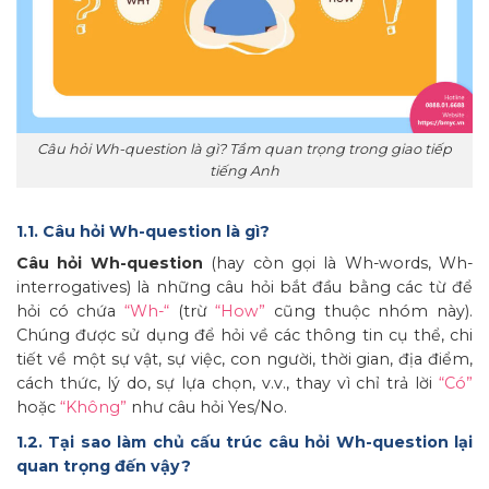
Câu hỏi Wh-question là gì? Tầm quan trọng trong giao tiếp
tiếng Anh
1.1. Câu hỏi Wh-question là gì?
Câu hỏi Wh-question
(hay còn gọi là Wh-words, Wh-
interrogatives) là những câu hỏi bắt đầu bằng các từ để
hỏi có chứa
“Wh-“
(trừ
“How”
cũng thuộc nhóm này).
Chúng được sử dụng để hỏi về các thông tin cụ thể, chi
tiết về một sự vật, sự việc, con người, thời gian, địa điểm,
cách thức, lý do, sự lựa chọn, v.v., thay vì chỉ trả lời
“Có”
hoặc
“Không”
như câu hỏi Yes/No.
1.2. Tại sao làm chủ cấu trúc câu hỏi Wh-question lại
quan trọng đến vậy?