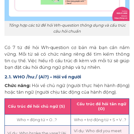
Tổng hợp các từ để hỏi Wh-question thông dụng và cấu trúc
câu hỏi chuẩn
Có 7 từ để hỏi Wh-question cơ bản mà bạn cần nắm
vững. Mỗi từ sẽ có chức năng riêng để tìm kiếm thông
tin cụ thể. Việc hiểu rõ cấu trúc đi kèm với mỗi từ sẽ giúp
bạn đặt câu hỏi đúng ngữ pháp và tự nhiên.
2.1. WHO /huː/ (Ai?) – Hỏi về người
Chức năng:
Hỏi về chủ ngữ (người thực hiện hành động)
hoặc tân ngữ (người chịu tác động của hành động).
Cấu trúc để hỏi tân ngữ
Cấu trúc để hỏi chủ ngữ (S)
(O)
Who + động từ + O…?
Who + trợ động từ + S + V…?
Ví dụ: Who did you meet
Ví dụ: Who broke the vase? (Ai