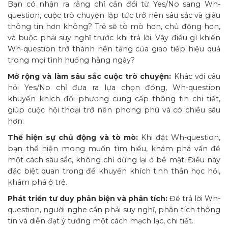
Bạn có nhận ra rằng chỉ cần đổi từ Yes/No sang Wh-
question, cuộc trò chuyện lập tức trở nên sâu sắc và giàu
thông tin hơn không? Trẻ sẽ tò mò hơn, chủ động hơn,
và buộc phải suy nghĩ trước khi trả lời. Vậy điều gì khiến
Wh-question trở thành nền tảng của giao tiếp hiệu quả
trong mọi tình huống hằng ngày?
Mở rộng và làm sâu sắc cuộc trò chuyện:
Khác với câu
hỏi Yes/No chỉ đưa ra lựa chọn đóng, Wh-question
khuyến khích đối phương cung cấp thông tin chi tiết,
giúp cuộc hội thoại trở nên phong phú và có chiều sâu
hơn.
Thể hiện sự chủ động và tò mò:
Khi đặt Wh-question,
bạn thể hiện mong muốn tìm hiểu, khám phá vấn đề
một cách sâu sắc, không chỉ dừng lại ở bề mặt. Điều này
đặc biệt quan trọng để khuyến khích tinh thần học hỏi,
khám phá ở trẻ.
Phát triển tư duy phản biện và phân tích:
Để trả lời Wh-
question, người nghe cần phải suy nghĩ, phân tích thông
tin và diễn đạt ý tưởng một cách mạch lạc, chi tiết.