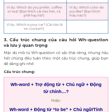
Ví dụ: Which do you prefer, coffee
Ví dụ: Which color do
or tea? (Bạn thích cái nào hơn, cà
you like? (Bạn thích
phê hay trà?)
màu nào?)
Ví dụ: Which is your car? (Cái nào là
xe của bạn?)
3. Cấu trúc chung của câu hỏi Wh-question
và lưu ý quan trọng
Mặc dù mỗi từ Wh-question có sắc thái riêng, nhưng hầu
hết chúng đều tuân theo một cấu trúc chung, giúp bạn
dễ dàng ghi nhớ:
Cấu trúc chung:
Wh-word + Trợ động từ + Chủ ngữ + Động
từ chính…?
Hoặc:
Wh-word + Động từ “to be” + Chủ ngữ/Tính