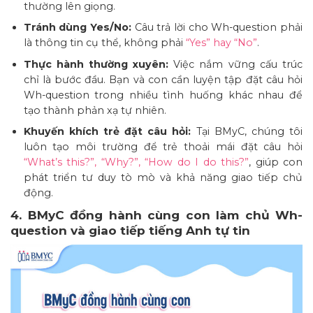
thường lên giọng.
Tránh dùng Yes/No:
Câu trả lời cho Wh-question phải
là thông tin cụ thể, không phải
“Yes” hay “No”
.
Thực hành thường xuyên:
Việc nắm vững cấu trúc
chỉ là bước đầu. Bạn và con cần luyện tập đặt câu hỏi
Wh-question trong nhiều tình huống khác nhau để
tạo thành phản xạ tự nhiên.
Khuyến khích trẻ đặt câu hỏi:
Tại BMyC, chúng tôi
luôn tạo môi trường để trẻ thoải mái đặt câu hỏi
“What’s this?”, “Why?”, “How do I do this?”
, giúp con
phát triển tư duy tò mò và khả năng giao tiếp chủ
động.
4. BMyC đồng hành cùng con làm chủ Wh-
question và giao tiếp tiếng Anh tự tin