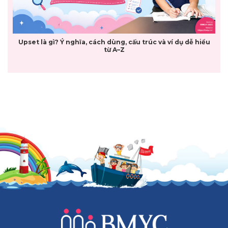
Upset là gì? Ý nghĩa, cách dùng, cấu trúc và ví dụ dễ hiểu
từ A–Z