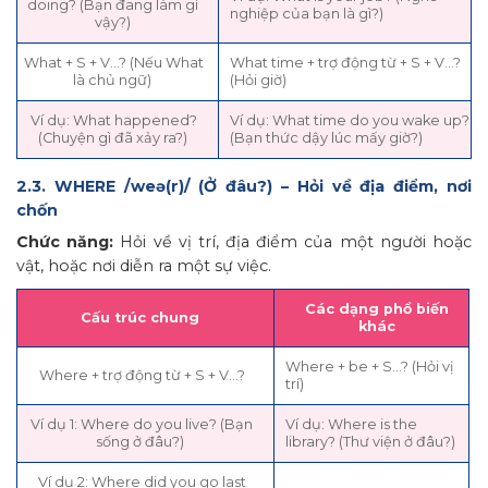
doing? (Bạn đang làm gì
nghiệp của bạn là gì?)
vậy?)
What + S + V…? (Nếu What
What time + trợ động từ + S + V…?
là chủ ngữ)
(Hỏi giờ)
Ví dụ: What happened?
Ví dụ: What time do you wake up?
(Chuyện gì đã xảy ra?)
(Bạn thức dậy lúc mấy giờ?)
2.3. WHERE /weə(r)/ (Ở đâu?) – Hỏi về địa điểm, nơi
chốn
Chức năng:
Hỏi về vị trí, địa điểm của một người hoặc
vật, hoặc nơi diễn ra một sự việc.
Các dạng phổ biến
Cấu trúc chung
khác
Where + be + S…? (Hỏi vị
Where + trợ động từ + S + V…?
trí)
Ví dụ 1: Where do you live? (Bạn
Ví dụ: Where is the
sống ở đâu?)
library? (Thư viện ở đâu?)
Ví dụ 2: Where did you go last