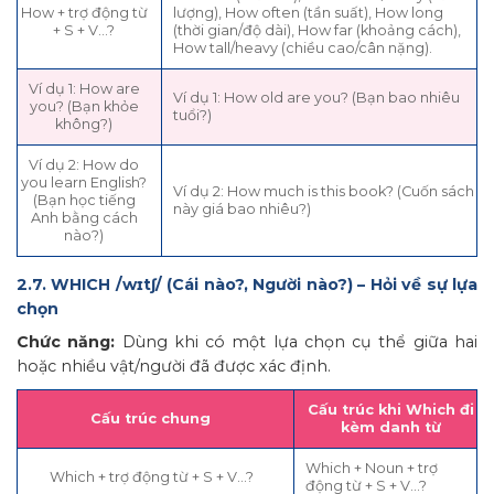
How + trợ động từ
lượng), How often (tần suất), How long
+ S + V…?
(thời gian/độ dài), How far (khoảng cách),
How tall/heavy (chiều cao/cân nặng).
Ví dụ 1: How are
Ví dụ 1: How old are you? (Bạn bao nhiêu
you? (Bạn khỏe
tuổi?)
không?)
Ví dụ 2: How do
you learn English?
Ví dụ 2: How much is this book? (Cuốn sách
(Bạn học tiếng
này giá bao nhiêu?)
Anh bằng cách
nào?)
2.7. WHICH /wɪtʃ/ (Cái nào?, Người nào?) – Hỏi về sự lựa
chọn
Chức năng:
Dùng khi có một lựa chọn cụ thể giữa hai
hoặc nhiều vật/người đã được xác định.
Cấu trúc khi Which đi
Cấu trúc chung
kèm danh từ
Which + Noun + trợ
Which + trợ động từ + S + V…?
động từ + S + V…?