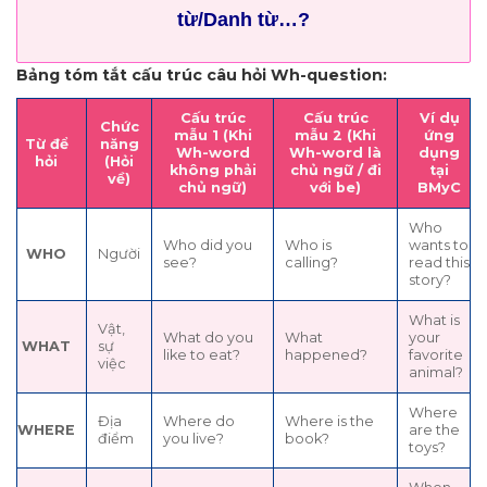
từ/Danh từ…?
Bảng tóm tắt cấu trúc câu hỏi Wh-question:
Cấu trúc
Cấu trúc
Ví dụ
Chức
mẫu 1 (Khi
mẫu 2 (Khi
ứng
Từ để
năng
Wh-word
Wh-word là
dụng
hỏi
(Hỏi
không phải
chủ ngữ / đi
tại
về)
chủ ngữ)
với be)
BMyC
Who
Who did you
Who is
wants to
WHO
Người
see?
calling?
read this
story?
What is
Vật,
What do you
What
your
WHAT
sự
like to eat?
happened?
favorite
việc
animal?
Where
Địa
Where do
Where is the
WHERE
are the
điểm
you live?
book?
toys?