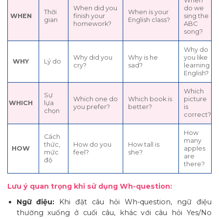
When
When did you
do we
Thời
When is your
WHEN
finish your
sing the
gian
English class?
homework?
ABC
song?
Why do
Why did you
Why is he
you like
WHY
Lý do
cry?
sad?
learning
English?
Which
Sự
Which one do
Which book is
picture
WHICH
lựa
you prefer?
better?
is
chọn
correct?
How
Cách
many
thức,
How do you
How tall is
HOW
apples
mức
feel?
she?
are
độ
there?
Lưu ý quan trọng khi sử dụng Wh-question:
Ngữ điệu:
Khi đặt câu hỏi Wh-question, ngữ điệu
thường xuống ở cuối câu, khác với câu hỏi Yes/No