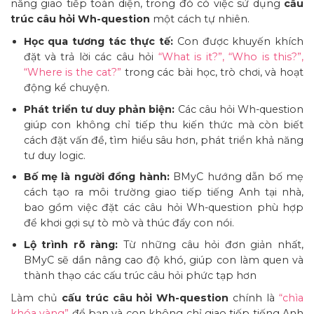
năng giao tiếp toàn diện, trong đó có việc sử dụng
cấu
trúc câu hỏi Wh-question
một cách tự nhiên.
Học qua tương tác thực tế:
Con được khuyến khích
đặt và trả lời các câu hỏi
“What is it?”, “Who is this?”,
“Where is the cat?”
trong các bài học, trò chơi, và hoạt
động kể chuyện.
Phát triển tư duy phản biện:
Các câu hỏi Wh-question
giúp con không chỉ tiếp thu kiến thức mà còn biết
cách đặt vấn đề, tìm hiểu sâu hơn, phát triển khả năng
tư duy logic.
Bố mẹ là người đồng hành:
BMyC hướng dẫn bố mẹ
cách tạo ra môi trường giao tiếp tiếng Anh tại nhà,
bao gồm việc đặt các câu hỏi Wh-question phù hợp
để khơi gợi sự tò mò và thúc đẩy con nói.
Lộ trình rõ ràng:
Từ những câu hỏi đơn giản nhất,
BMyC sẽ dần nâng cao độ khó, giúp con làm quen và
thành thạo các cấu trúc câu hỏi phức tạp hơn
Làm chủ
cấu trúc câu hỏi Wh-question
chính là
“chìa
khóa vàng”
để bạn và con không chỉ giao tiếp tiếng Anh