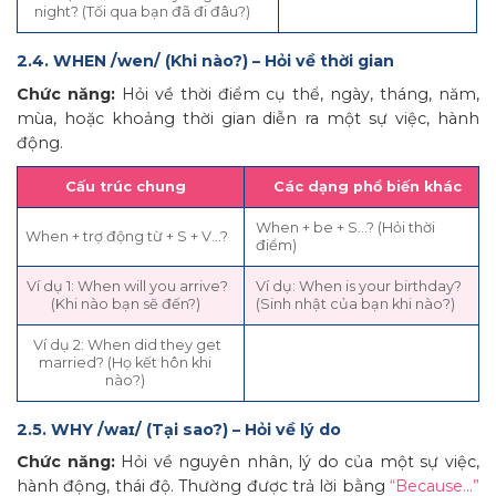
night? (Tối qua bạn đã đi đâu?)
2.4. WHEN /wen/ (Khi nào?) – Hỏi về thời gian
Chức năng:
Hỏi về thời điểm cụ thể, ngày, tháng, năm,
mùa, hoặc khoảng thời gian diễn ra một sự việc, hành
động.
Cấu trúc chung
Các dạng phổ biến khác
When + be + S…? (Hỏi thời
When + trợ động từ + S + V…?
điểm)
Ví dụ 1: When will you arrive?
Ví dụ: When is your birthday?
(Khi nào bạn sẽ đến?)
(Sinh nhật của bạn khi nào?)
Ví dụ 2: When did they get
married? (Họ kết hôn khi
nào?)
2.5. WHY /waɪ/ (Tại sao?) – Hỏi về lý do
Chức năng:
Hỏi về nguyên nhân, lý do của một sự việc,
hành động, thái độ. Thường được trả lời bằng
“Because…”