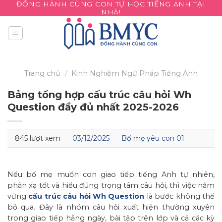
ĐỒNG HÀNH CÙNG CON TỰ HỌC TIẾNG ANH TẠI
Skip
NHÀ!
to
content
Trang chủ
/
Kinh Nghiệm
Ngữ Pháp Tiếng Anh
Bảng tổng hợp cấu trúc câu hỏi Wh
Question đầy đủ nhất 2025-2026
845 lượt xem
03/12/2025
Bố mẹ yêu con 01
Nếu bố mẹ muốn con giao tiếp tiếng Anh tự nhiên,
phản xạ tốt và hiểu đúng trọng tâm câu hỏi, thì việc nắm
vững
cấu trúc câu hỏi Wh Question
là bước không thể
bỏ qua. Đây là nhóm câu hỏi xuất hiện thường xuyên
trong giao tiếp hằng ngày, bài tập trên lớp và cả các kỳ