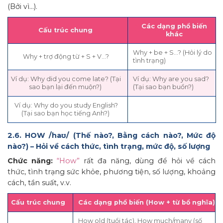
(Bởi vì…).
Các dạng phổ biến
Cấu trúc chung
khác
Why + be + S…? (Hỏi lý do
Why + trợ động từ + S + V…?
tình trạng)
Ví dụ: Why did you come late? (Tại
Ví dụ: Why are you sad?
sao bạn lại đến muộn?)
(Tại sao bạn buồn?)
Ví dụ: Why do you study English?
(Tại sao bạn học tiếng Anh?)
2.6. HOW /haʊ/ (Thế nào?, Bằng cách nào?, Mức độ
nào?) – Hỏi về cách thức, tình trạng, mức độ, số lượng
Chức năng:
“How”
rất đa năng, dùng để hỏi về cách
thức, tình trạng sức khỏe, phương tiện, số lượng, khoảng
cách, tần suất, v.v.
Cấu trúc chung
Các dạng phổ biến (How + từ bổ nghĩa)
How old (tuổi tác), How much/many (số