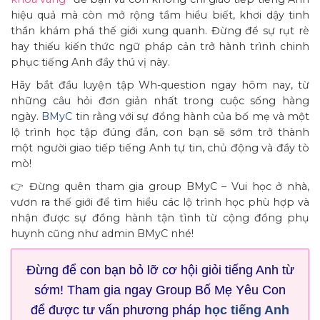
hiệu quả mà còn mở rộng tầm hiểu biết, khơi dậy tinh
thần khám phá thế giới xung quanh. Đừng để sự rụt rè
hay thiếu kiến thức ngữ pháp cản trở hành trình chinh
phục tiếng Anh đầy thú vị này.
Hãy bắt đầu luyện tập Wh-question ngay hôm nay, từ
những câu hỏi đơn giản nhất trong cuộc sống hàng
ngày.
BMyC
tin rằng với sự đồng hành của bố mẹ và một
lộ trình học tập đúng đắn, con bạn sẽ sớm trở thành
một người giao tiếp tiếng Anh tự tin, chủ động và đầy tò
mò!
👉 Đừng quên tham gia group BMyC – Vui học ở nhà,
vươn ra thế giới để tìm hiểu các lộ trình học phù hợp và
nhận được sự đồng hành tận tình từ cộng đồng phụ
huynh cũng như admin BMyC nhé!
Đừng để con bạn bỏ lỡ cơ hội giỏi tiếng Anh từ
sớm! Tham gia ngay Group Bố Mẹ Yêu Con
để được tư vấn phương pháp
học tiếng Anh