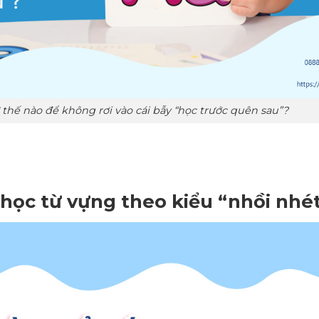
thế nào để không rơi vào cái bẫy “học trước quên sau”?
n học từ vựng theo kiểu “nhồi nhé