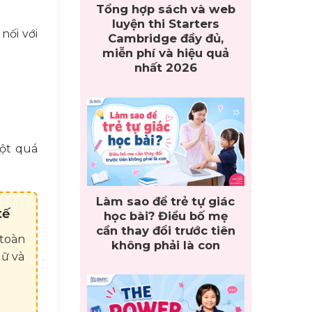
Tổng hợp sách và web
luyện thi Starters
nối với
Cambridge đầy đủ,
miễn phí và hiệu quả
nhất 2026
một quá
Làm sao để trẻ tự giác
tế
học bài? Điều bố mẹ
cần thay đổi trước tiên
 toàn
không phải là con
gữ và