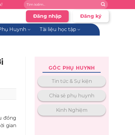
!
Đăng nhập
Đăng ký
Phụ Huynh
Tài liệu học tập
i
GÓC PHỤ HUYNH
Tin tức & Sự kiện
Chia sẻ phụ huynh
Kinh Nghiệm
ầu đồng
ời gian