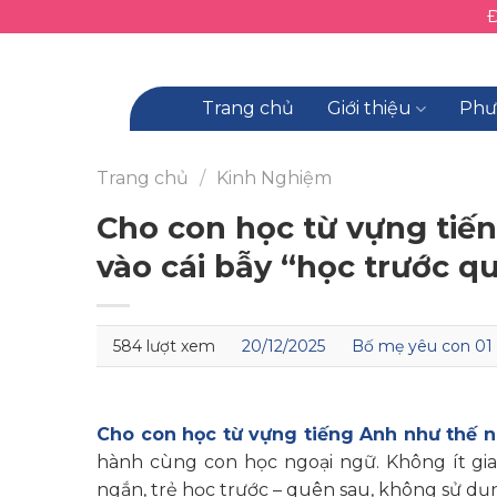
Skip
to
content
Trang chủ
Giới thiệu
Phư
Trang chủ
/
Kinh Nghiệm
Cho con học từ vựng tiế
vào cái bẫy “học trước q
584 lượt xem
20/12/2025
Bố mẹ yêu con 01
Cho con học từ vựng tiếng Anh như thế 
hành cùng con học ngoại ngữ. Không ít gia
ngắn, trẻ học trước – quên sau, không sử dụn