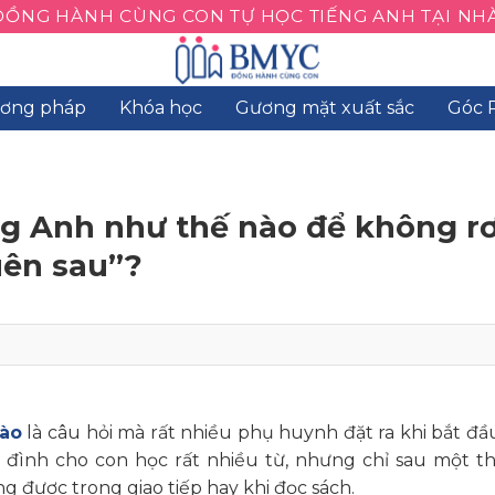
ĐỒNG HÀNH CÙNG CON TỰ HỌC TIẾNG ANH TẠI NHÀ
ơng pháp
Khóa học
Gương mặt xuất sắc
Góc 
ng Anh như thế nào để không rơ
uên sau”?
nào
là câu hỏi mà rất nhiều phụ huynh đặt ra khi bắt đ
 đình cho con học rất nhiều từ, nhưng chỉ sau một th
g được trong giao tiếp hay khi đọc sách.