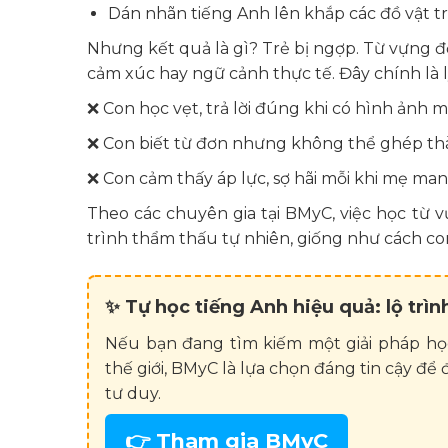
Dán nhãn tiếng Anh lên khắp các đồ vật t
Nhưng kết quả là gì? Trẻ bị ngợp. Từ vựng đối
cảm xúc hay ngữ cảnh thực tế. Đây chính là l
❌ Con học vẹt, trả lời đúng khi có hình ảnh
❌ Con biết từ đơn nhưng không thể ghép th
❌ Con cảm thấy áp lực, sợ hãi mỗi khi mẹ ma
Theo các chuyên gia tại BMyC, việc học từ 
trình thẩm thấu tự nhiên, giống như cách con
✨
Tự học tiếng Anh hiệu quả: lộ trì
Nếu bạn đang tìm kiếm một giải pháp học
thế giới, BMyC là lựa chọn đáng tin cậy đ
tư duy.
👉 Tham gia BMyC