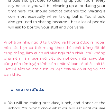
should also get used to cleaning up your room every
day because you will be cleaning up a lot during your
time here. You should practice patience too. Waiting is
common, especially when taking baths. You should
also get used to sharing because I bet a lot of people
will ask to borrow your stuff and vice versa.
Vì phải xa nhà, ngủ ở tại trường và không được ra ngoài,
nên các bạn có thể mang theo thú nhồi bông để đỡ
căng thẳng, làm quen với việc ngủ trên chiếu chứ không
phải nệm, làm quen với việc dọn phòng mỗi ngày. Bạn
cũng nên rèn luyện tính kiên nhẫn vì bạn sẽ phải chờ tới
lượt để tắm và làm quen với việc chia sẻ đồ dùng với các
bạn khác.
4. MEALS: BỮA ĂN
You will be eating breakfast, lunch, and dinner at the
school. You won’t know what you will eat until you see