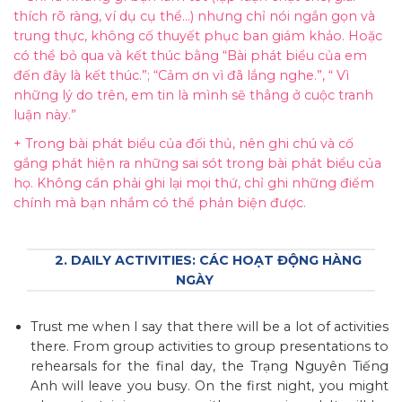
thích rõ ràng, ví dụ cụ thể…) nhưng chỉ nói ngắn gọn và
trung thực, không cố thuyết phục ban giám khảo. Hoặc
có thể bỏ qua và kết thúc bằng “Bài phát biểu của em
đến đây là kết thúc.”; “Cảm ơn vì đã lắng nghe.”, “ Vì
những lý do trên, em tin là mình sẽ thẳng ở cuộc tranh
luận này.”
+ Trong bài phát biểu của đối thủ, nên ghi chú và cố
gắng phát hiện ra những sai sót trong bài phát biểu của
họ. Không cần phải ghi lại mọi thứ, chỉ ghi những điểm
chính mà bạn nhắm có thể phản biện được.
2. DAILY ACTIVITIES: CÁC HOẠT ĐỘNG HÀNG
NGÀY
Trust me when I say that there will be a lot of activities
there. From group activities to group presentations to
rehearsals for the final day, the Trạng Nguyên Tiếng
Anh will leave you busy. On the first night, you might