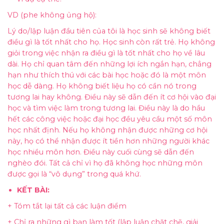
VD (phe không ủng hộ):
Lý do/lập luận đầu tiên của tôi là học sinh sẽ không biết
điều gì là tốt nhất cho họ. Học sinh còn rất trẻ. Họ không
giỏi trong việc nhận ra điều gì là tốt nhất cho họ về lâu
dài. Họ chỉ quan tâm đến những lợi ích ngắn hạn, chẳng
hạn như thích thú với các bài học hoặc đó là một môn
học dễ dàng. Họ không biết liệu họ có cần nó trong
tương lai hay không. Điều này sẽ dẫn đến ít cơ hội vào đại
học và tìm việc làm trong tương lai. Điều này là do hầu
hết các công việc hoặc đại học đều yêu cầu một số môn
học nhất định. Nếu họ không nhận được những cơ hội
này, họ có thể nhận được ít tiền hơn những người khác
học nhiều môn hơn. Điều này cuối cùng sẽ dẫn đến
nghèo đói. Tất cả chỉ vì họ đã không học những môn
được gọi là “vô dụng” trong quá khứ.
KẾT BÀI:
+ Tóm tắt lại tất cả các luận điểm
+ Chỉ ra những gì bạn làm tốt (lập luận chặt chẽ, giải