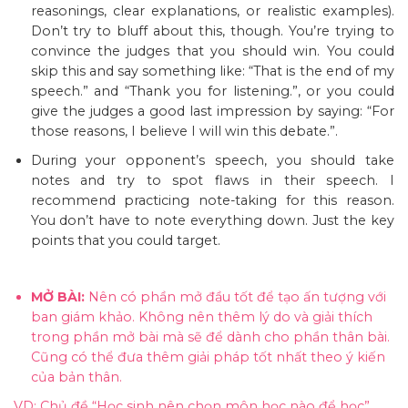
reasonings, clear explanations, or realistic examples).
Don’t try to bluff about this, though. You’re trying to
convince the judges that you should win. You could
skip this and say something like: “That is the end of my
speech.” and “Thank you for listening.”, or you could
give the judges a good last impression by saying: “For
those reasons, I believe I will win this debate.”.
During your opponent’s speech, you should take
notes and try to spot flaws in their speech. I
recommend practicing note-taking for this reason.
You don’t have to note everything down. Just the key
points that you could target.
MỞ BÀI:
Nên có phần mở đầu tốt để tạo ấn tượng với
ban giám khảo. Không nên thêm lý do và giải thích
trong phần mở bài mà sẽ để dành cho phần thân bài.
Cũng có thể đưa thêm giải pháp tốt nhất theo ý kiến
của bản thân.
VD: Chủ đề “Học sinh nên chọn môn học nào để học”