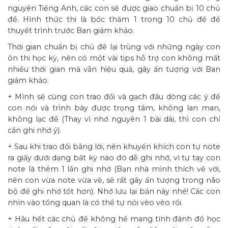
nguyên Tiếng Anh, các con sẽ được giao chuẩn bị 10 chủ
đề. Hình thức thi là bốc thăm 1 trong 10 chủ đề để
thuyết trình trước Ban giám khảo.
Thời gian chuẩn bị chủ đề lại trùng với những ngày con
ôn thi học kỳ, nên có một vài tips hỗ trợ con không mất
nhiều thời gian mà vẫn hiệu quả, gây ấn tượng với Ban
giám khảo.
+ Mình sẽ cùng con trao đổi và gạch đầu dòng các ý để
con nói và trình bày được trọng tâm, không lan man,
không lạc đề (Thay vì nhớ nguyên 1 bài dài, thì con chỉ
cần ghi nhớ ý).
+ Sau khi trao đổi bằng lời, nên khuyến khích con tự note
ra giấy dưới dạng bất kỳ nào đó dễ ghi nhớ, vì tự tay con
note là thêm 1 lần ghi nhớ (Bạn nhà mình thích vẽ vời,
nên con vừa note vừa vẽ, sẽ rất gây ấn tượng trong não
bộ để ghi nhớ tốt hơn). Nhớ lưu lại bản này nhé! Các con
nhìn vào tổng quan là có thể tự nói vèo vèo rồi.
+ Hầu hết các chủ đề không hề mang tính đánh đố học