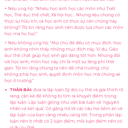
+ Nếu ủng hộ: “Nhiều học sinh học các môn như Triết
học, Thể dục thể chất, Xã hội học… Nhưng liệu chúng có
thực sự hữu ích, và học sinh có thực sự cần chúng hay
không? Tôi tin rằng học sinh nên được lựa chọn các môn
học mà họ học”
+ Nếu không ủng hộ: “Mọi chủ đề đều có mục đích. Học
sinh không nhìn thấy những mục đích này. Ví dụ, Giáo
dục thể chất giúp học sinh giữ dáng tốt hơn. Nhưng đối
với học sinh, môn học này chỉ là một sự lãng phí thời
gian. Tôi tin rằng chúng ta nên để nhà trường, chứ
không phải học sinh, quyết định môn học mà chúng sẽ
học ở trường.”
THÂN BÀI:
đưa ra lập luận (lý do) cụ thể và giải thích rõ
ràng, cặn kẽ để không bị tìm ra khuyết điểm trong
lập luận. Lập luận giống như viết bài luận về ‘nguyên
nhân và kết quả’. Cố gắng trả lời các câu hỏi tiềm ẩn về
lập luận của bạn càng nhiều càng tốt. Trong phần lập
luận nên ít nhất có 2 luận điểm, mỗi luận điểm nên có
ví dụ cụ thể.