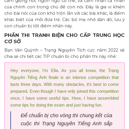
cảm giọng nói, ngôn ngữ cơ thể, và cảm nhận cá nhân
của chính con trong chủ đề con nói. Đây là gia vị khiến
cho bài nói của con khó trộn lẫn với các bài khác, là điểm
khác biệt của mỗi đứa trẻ. Các bố mẹ nhớ dặn dò, lưu ý
con chuẩn bị tốt điểm nhấn này.
PHẦN THI TRANH BIỆN CHO CẤP TRUNG HỌC
CƠ SỞ
Bạn Vân Quỳnh – Trạng Nguyên Tích cực năm 2022 sẽ
chia sẻ chi tiết các TIP chuẩn bị cho phần thi này nhé:
Hey everyone, I’m Ella. As you all know, the Trạng
Nguyên Tiếng Anh finale is an intense competition that
lasts three days. With many obstacles, it’s best to come
prepared. Even though I have only joined this competition
once, I have some useful tips. Here, I have assembled
some tips for doing the exam and just having fun.
Để chuẩn bị cho vòng thi chung kết của
cuộc thi Trạng Nguyên Tiếng Anh sắp