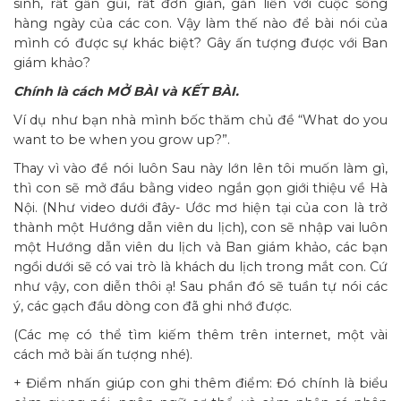
sinh, rất gần gũi, rất đơn giản, gắn liền với cuộc sống
hàng ngày của các con. Vậy làm thế nào để bài nói của
mình có được sự khác biệt? Gây ấn tượng được với Ban
giám khảo?
Chính là cách MỞ BÀI và KẾT BÀI.
Ví dụ như bạn nhà mình bốc thăm chủ đề “What do you
want to be when you grow up?”.
Thay vì vào đề nói luôn Sau này lớn lên tôi muốn làm gì,
thì con sẽ mở đầu bằng video ngắn gọn giới thiệu về Hà
Nội. (Như video dưới đây- Ước mơ hiện tại của con là trở
thành một Hướng dẫn viên du lịch), con sẽ nhập vai luôn
một Hướng dẫn viên du lịch và Ban giám khảo, các bạn
ngồi dưới sẽ có vai trò là khách du lịch trong mắt con. Cứ
như vậy, con diễn thôi ạ! Sau phần đó sẽ tuần tự nói các
ý, các gạch đầu dòng con đã ghi nhớ được.
(Các mẹ có thể tìm kiếm thêm trên internet, một vài
cách mở bài ấn tượng nhé).
+ Điểm nhấn giúp con ghi thêm điểm: Đó chính là biểu