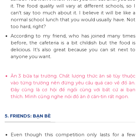
it. The food quality will vary at different schools, so I
can’t say too much about it. I believe it will be like a
normal school lunch that you would usually have. Not
too hard, right?
According to my friend, who has joined many times
before, the cafeteria is a bit childish but the food is
delicious. It’s also great because you can sit next to
anyone you want.
Ăn 3 bữa tại trường. Chất lượng thức ăn sẽ tùy thuộc
vào từng trường nên đừng yêu cầu quá cao về đồ ăn.
Đây cũng là cơ hội để ngồi cùng với bất cứ ai bạn
thích. Mình cũng nghe nói đồ ăn ở căn-tin rất ngon.
5. FRIENDS: BẠN BÈ
Even though this competition only lasts for a few