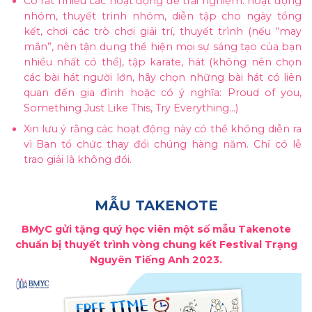
Có rất nhiều các hoạt động để trải nghiệm: hoạt động
nhóm, thuyết trình nhóm, diễn tập cho ngày tổng
kết, chơi các trò chơi giải trí, thuyết trình (nếu “may
mắn”, nên tận dụng thể hiện mọi sự sáng tạo của bạn
nhiều nhất có thể), tập karate, hát (không nên chọn
các bài hát người lớn, hãy chọn những bài hát có liên
quan đến gia đình hoặc có ý nghĩa: Proud of you,
Something Just Like This, Try Everything…)
Xin lưu ý rằng các hoạt động này có thể không diễn ra
vì Ban tổ chức thay đổi chúng hàng năm. Chỉ có lễ
trao giải là không đổi.
MẪU TAKENOTE
BMyC gửi tặng quý học viên một số mẫu Takenote
chuẩn bị thuyết trình vòng chung kết Festival Trạng
Nguyên Tiếng Anh 2023.