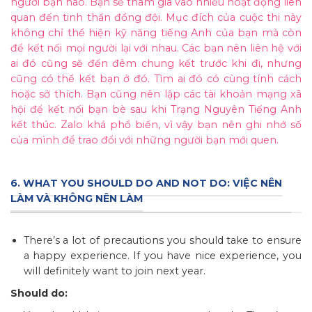
người bạn nào. Bạn sẽ tham gia vào nhiều hoạt động liên
quan đến tinh thần đồng đội. Mục đích của cuộc thi này
không chỉ thể hiện kỹ năng tiếng Anh của bạn mà còn
để kết nối mọi người lại với nhau. Các bạn nên liên hệ với
ai đó cũng sẽ đến đêm chung kết trước khi đi, nhưng
cũng có thể kết bạn ở đó. Tìm ai đó có cùng tính cách
hoặc sở thích. Bạn cũng nên lập các tài khoản mạng xã
hội để kết nối bạn bè sau khi Trạng Nguyên Tiếng Anh
kết thúc. Zalo khá phổ biến, vì vậy bạn nên ghi nhớ số
của mình để trao đổi với những người bạn mới quen.
6. WHAT YOU SHOULD DO AND NOT DO: VIỆC NÊN
LÀM VÀ KHÔNG NÊN LÀM
There’s a lot of precautions you should take to ensure
a happy experience. If you have nice experience, you
will definitely want to join next year.
Should do: