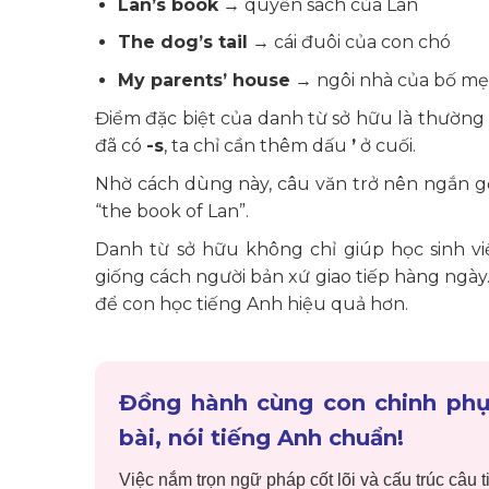
Lan’s book
→ quyển sách của Lan
The dog’s tail
→ cái đuôi của con chó
My parents’ house
→ ngôi nhà của bố mẹ 
Điểm đặc biệt của danh từ sở hữu là thườn
đã có
-s
, ta chỉ cần thêm dấu
’
ở cuối.
Nhờ cách dùng này, câu văn trở nên ngắn gọn
“the book of Lan”.
Danh từ sở hữu không chỉ giúp học sinh v
giống cách người bản xứ giao tiếp hàng ngày
để con học tiếng Anh hiệu quả hơn.
Đồng hành cùng con chinh phụ
bài, nói tiếng Anh chuẩn!
Việc nắm trọn ngữ pháp cốt lõi và cấu trúc câu 