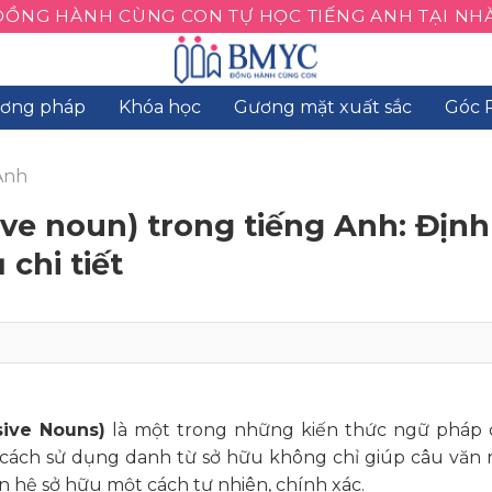
ĐỒNG HÀNH CÙNG CON TỰ HỌC TIẾNG ANH TẠI NHÀ
ơng pháp
Khóa học
Gương mặt xuất sắc
Góc 
Anh
ve noun) trong tiếng Anh: Định
 chi tiết
ive Nouns)
là một trong những kiến thức ngữ pháp 
ách sử dụng danh từ sở hữu không chỉ giúp câu văn 
 hệ sở hữu một cách tự nhiên, chính xác.