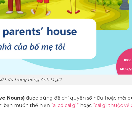
ở hữu trong tiếng Anh là gì?
ive Nouns)
được dùng để chỉ quyền sở hữu hoặc mối q
 khi bạn muốn thể hiện
“ai có cái gì”
hoặc
“cái gì thuộc về 