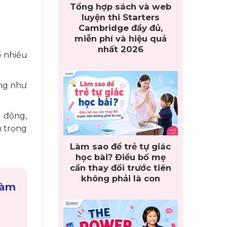
Tổng hợp sách và web
luyện thi Starters
Cambridge đầy đủ,
miễn phí và hiệu quả
nhất 2026
ố nhiều
òng như
h động,
n trọng
Làm sao để trẻ tự giác
học bài? Điều bố mẹ
cần thay đổi trước tiên
không phải là con
làm