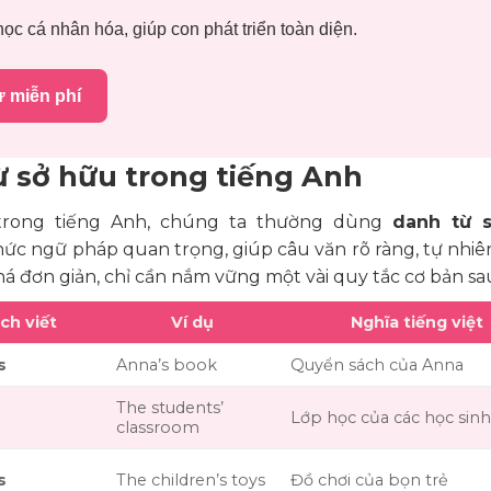
ọc cá nhân hóa, giúp con phát triển toàn diện.
ử miễn phí
ừ sở hữu trong tiếng Anh
rong tiếng Anh, chúng ta thường dùng
danh từ 
thức ngữ pháp quan trọng, giúp câu văn rõ ràng, tự nhiê
á đơn giản, chỉ cần nắm vững một vài quy tắc cơ bản sa
ch viết
Ví dụ
Nghĩa tiếng việt
s
Anna’s book
Quyển sách của Anna
The students’
Lớp học của các học sinh
classroom
s
The children’s toys
Đồ chơi của bọn trẻ