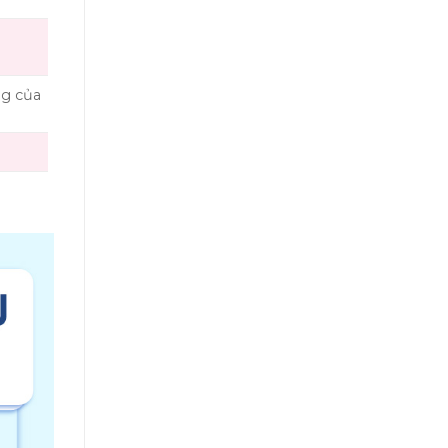
g của
n