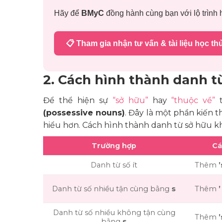
Hãy để
BMyC
đồng hành cùng bạn với lộ trình h
📋 Tham gia nhận tư vấn & tài liệu học th
2. Cách hình thành danh t
Để thể hiện sự
“sở hữu”
hay
“thuộc về”
t
(possessive nouns)
. Đây là một phần kiến 
hiểu hơn. Cách hình thành danh từ sở hữu kh
Trường hợp
Cá
Danh từ số ít
Thêm
’
Danh từ số nhiều tận cùng bằng
s
Thêm
’
Danh từ số nhiều không tận cùng
Thêm
’
bằng
s