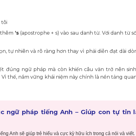
tôi
g thêm
’s
(apostrophe + s) vào sau danh từ. Với danh từ s
, tự nhiên và rõ ràng hơn thay vì phải diễn đạt dài d
iết đúng ngữ pháp mà còn khiến câu văn trở nên sin
. Vì thế, nắm vững khái niệm này chính là nền tảng qua
c ngữ pháp tiếng Anh – Giúp con tự tin 
tiếng Anh sẽ giúp trẻ hiểu và
cực kỳ hữu ích trong cả nói và viết.