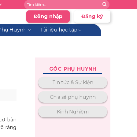
!
Đăng nhập
Đăng ký
Phụ Huynh
Tài liệu học tập
GÓC PHỤ HUYNH
Tin tức & Sự kiện
Chia sẻ phụ huynh
Kinh Nghiệm
cơ bản
rõ ràng