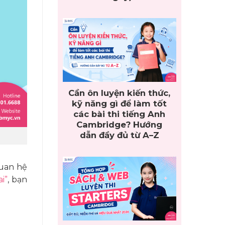
Cần ôn luyện kiến thức,
kỹ năng gì để làm tốt
các bài thi tiếng Anh
Cambridge? Hướng
dẫn đầy đủ từ A–Z
uan hệ
ai”
, bạn