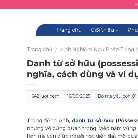
Skip
to
content
Trang chủ
Giới thiệu
Phư
Trang chủ
/
Kinh Nghiệm
Ngữ Pháp Tiếng 
Danh từ sở hữu (possessi
nghĩa, cách dùng và ví dụ
642 lượt xem
16/09/2025
Bố mẹ yêu con 01
Trong tiếng Anh,
danh từ sở hữu
(Possess
nhưng vô cùng quan trọng. Việc nắm vững c
hơn mà còn giúp người học diễn đạt mối quan