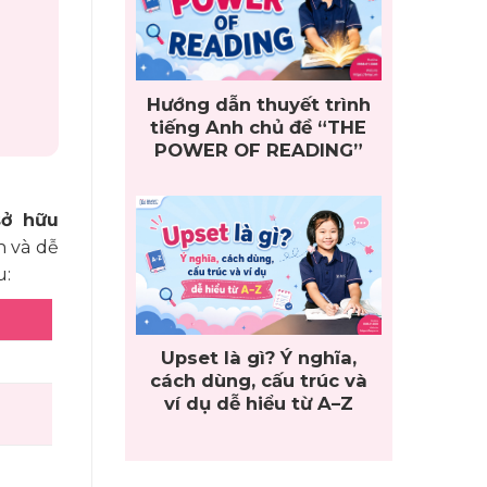
Hướng dẫn thuyết trình
tiếng Anh chủ đề “THE
POWER OF READING”
sở hữu
n và dễ
u:
Upset là gì? Ý nghĩa,
cách dùng, cấu trúc và
ví dụ dễ hiểu từ A–Z