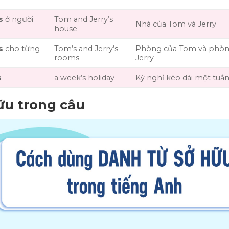
s
ở người
Tom and Jerry’s
Nhà của Tom và Jerry
house
s
cho từng
Tom’s and Jerry’s
Phòng của Tom và phòn
rooms
Jerry
s
a week’s holiday
Kỳ nghỉ kéo dài một tuầ
ữu trong câu