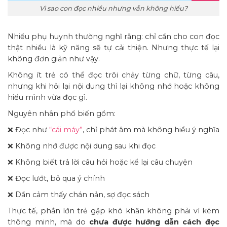
Vì sao con đọc nhiều nhưng vẫn không hiểu?
Nhiều phụ huynh thường nghĩ rằng: chỉ cần cho con đọc
thật nhiều là kỹ năng sẽ tự cải thiện. Nhưng thực tế lại
không đơn giản như vậy.
Không ít trẻ có thể đọc trôi chảy từng chữ, từng câu,
nhưng khi hỏi lại nội dung thì lại không nhớ hoặc không
hiểu mình vừa đọc gì.
Nguyên nhân phổ biến gồm:
❌ Đọc như
“cái máy”
, chỉ phát âm mà không hiểu ý nghĩa
❌ Không nhớ được nội dung sau khi đọc
❌ Không biết trả lời câu hỏi hoặc kể lại câu chuyện
❌ Đọc lướt, bỏ qua ý chính
❌ Dần cảm thấy chán nản, sợ đọc sách
Thực tế, phần lớn trẻ gặp khó khăn không phải vì kém
thông minh, mà do
chưa được hướng dẫn cách đọc