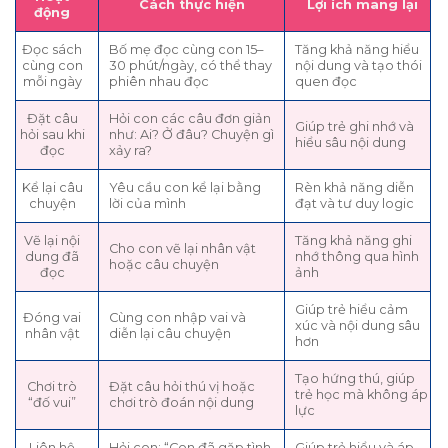
Cách thực hiện
Lợi ích mang lại
động
Đọc sách
Bố mẹ đọc cùng con 15–
Tăng khả năng hiểu
cùng con
30 phút/ngày, có thể thay
nội dung và tạo thói
mỗi ngày
phiên nhau đọc
quen đọc
Đặt câu
Hỏi con các câu đơn giản
Giúp trẻ ghi nhớ và
hỏi sau khi
như: Ai? Ở đâu? Chuyện gì
hiểu sâu nội dung
đọc
xảy ra?
Kể lại câu
Yêu cầu con kể lại bằng
Rèn khả năng diễn
chuyện
lời của mình
đạt và tư duy logic
Vẽ lại nội
Tăng khả năng ghi
Cho con vẽ lại nhân vật
dung đã
nhớ thông qua hình
hoặc câu chuyện
đọc
ảnh
Giúp trẻ hiểu cảm
Đóng vai
Cùng con nhập vai và
xúc và nội dung sâu
nhân vật
diễn lại câu chuyện
hơn
Tạo hứng thú, giúp
Chơi trò
Đặt câu hỏi thú vị hoặc
trẻ học mà không áp
“đố vui”
chơi trò đoán nội dung
lực
Liên hệ
Hỏi con: “Con đã gặp tình
Giúp trẻ hiểu và áp