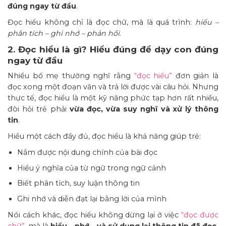
đúng ngay từ đầu
.
Đọc hiểu không chỉ là đọc chữ, mà là quá trình:
hiểu –
phân tích – ghi nhớ – phản hồi
.
2. Đọc hiểu là gì? Hiểu đúng để dạy con đúng
ngay từ đầu
Nhiều bố mẹ thường nghĩ rằng
“đọc hiểu”
đơn giản là
đọc xong một đoạn văn và trả lời được vài câu hỏi. Nhưng
thực tế, đọc hiểu là một kỹ năng phức tạp hơn rất nhiều,
đòi hỏi trẻ phải
vừa đọc, vừa suy nghĩ và xử lý thông
tin
.
Hiểu một cách đầy đủ, đọc hiểu là khả năng giúp trẻ:
Nắm được nội dung chính của bài đọc
Hiểu ý nghĩa của từ ngữ trong ngữ cảnh
Biết phân tích, suy luận thông tin
Ghi nhớ và diễn đạt lại bằng lời của mình
Nói cách khác, đọc hiểu không dừng lại ở việc
“đọc được
chữ”
, mà là
hiểu – nhớ – và sử dụng lại thông tin đã đọc
.