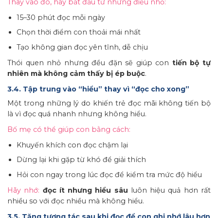
Thay vào đó, hãy bắt đầu từ những điều nhỏ:
15–30 phút đọc mỗi ngày
Chọn thời điểm con thoải mái nhất
Tạo không gian đọc yên tĩnh, dễ chịu
Thói quen nhỏ nhưng đều đặn sẽ giúp con
tiến bộ tự
nhiên mà không cảm thấy bị ép buộc
.
3.4. Tập trung vào “hiểu” thay vì “đọc cho xong”
Một trong những lý do khiến trẻ đọc mãi không tiến bộ
là vì đọc quá nhanh nhưng không hiểu.
Bố mẹ có thể giúp con bằng cách:
Khuyến khích con đọc chậm lại
Dừng lại khi gặp từ khó để giải thích
Hỏi con ngay trong lúc đọc để kiểm tra mức độ hiểu
Hãy nhớ:
đọc ít nhưng hiểu sâu
luôn hiệu quả hơn rất
nhiều so với đọc nhiều mà không hiểu.
3.5. Tăng tương tác sau khi đọc để con ghi nhớ lâu hơn