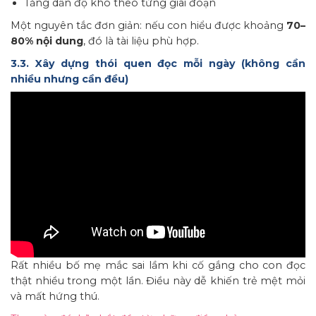
Tăng dần độ khó theo từng giai đoạn
Một nguyên tắc đơn giản: nếu con hiểu được khoảng
70–
80% nội dung
, đó là tài liệu phù hợp.
3.3. Xây dựng thói quen đọc mỗi ngày (không cần
nhiều nhưng cần đều)
Rất nhiều bố mẹ mắc sai lầm khi cố gắng cho con đọc
thật nhiều trong một lần. Điều này dễ khiến trẻ mệt mỏi
và mất hứng thú.