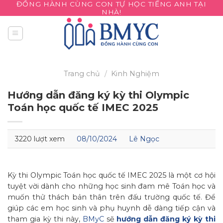
ĐỒNG HÀNH CÙNG CON TỰ HỌC TIẾNG ANH TẠI
Skip
NHÀ!
to
content
Trang chủ
/
Kinh Nghiệm
Hướng dẫn đăng ký kỳ thi Olympic
Toán học quốc tế IMEC 2025
3220 lượt xem
08/10/2024
Lê Ngọc
Kỳ thi Olympic Toán học quốc tế IMEC 2025 là một cơ hội
tuyệt vời dành cho những học sinh đam mê Toán học và
muốn thử thách bản thân trên đấu trường quốc tế. Để
giúp các em học sinh và phụ huynh dễ dàng tiếp cận và
tham gia kỳ thi này,
BMyC
sẽ
hướng dẫn đăng ký kỳ thi