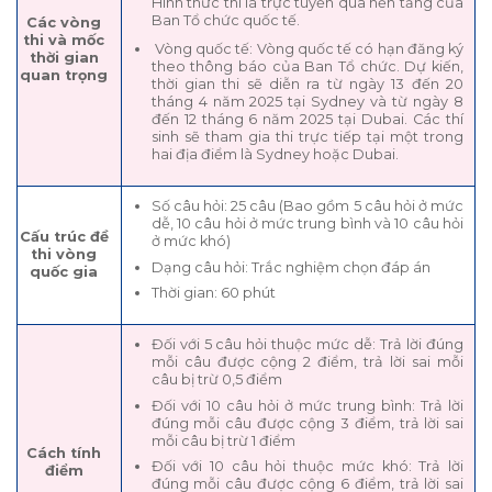
Hình thức thi là trực tuyến qua nền tảng của
Ban Tổ chức quốc tế.
Các vòng
thi và mốc
Vòng quốc tế: Vòng quốc tế có hạn đăng ký
thời gian
theo thông báo của Ban Tổ chức. Dự kiến,
quan trọng
thời gian thi sẽ diễn ra từ ngày 13 đến 20
tháng 4 năm 2025 tại Sydney và từ ngày 8
đến 12 tháng 6 năm 2025 tại Dubai. Các thí
sinh sẽ tham gia thi trực tiếp tại một trong
hai địa điểm là Sydney hoặc Dubai.
Số câu hỏi: 25 câu (Bao gồm 5 câu hỏi ở mức
dễ, 10 câu hỏi ở mức trung bình và 10 câu hỏi
Cấu trúc đề
ở mức khó)
thi vòng
Dạng câu hỏi: Trắc nghiệm chọn đáp án
quốc gia
Thời gian: 60 phút
Đối với 5 câu hỏi thuộc mức dễ: Trả lời đúng
mỗi câu được cộng 2 điểm, trả lời sai mỗi
câu bị trừ 0,5 điểm
Đối với 10 câu hỏi ở mức trung bình: Trả lời
đúng mỗi câu được cộng 3 điểm, trả lời sai
mỗi câu bị trừ 1 điểm
Cách tính
Đối với 10 câu hỏi thuộc mức khó: Trả lời
điểm
đúng mỗi câu được cộng 6 điểm, trả lời sai