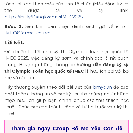
sách thí sinh theo mẫu của Ban Tổ chức (Mẫu đăng ký có
thể được tải về tại link:
https://bit.ly/DangkydonviIMEC2025
)
Bước 2:
Sau khi hoàn thiện danh sách, gửi về email:
IMEC@fermat.edu.vn
.
Lời kết:
Để chuẩn bị tốt cho kỳ thi Olympic Toán học quốc tế
IMEC 2025, việc đăng ký sớm và chính xác là rất quan
trọng. Hi vọng những thông tin
hướng dẫn đăng ký kỳ
thi Olympic Toán học quốc tế IMEC
là hữu ích đối với bố
mẹ và các con.
Hãy thường xuyên theo dõi bài viết của
bmyc.vn
để cập
nhật thêm thông tin về các kỳ thi khác cũng như những
mẹo hữu ích giúp bạn chinh phục các thử thách học
thuật. Chúc các con thành công và tự tin bước vào kỳ thi
nhé!
Tham gia ngay Group Bố Mẹ Yêu Con để