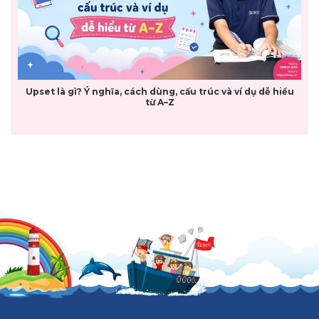
Upset là gì? Ý nghĩa, cách dùng, cấu trúc và ví dụ dễ hiểu
từ A–Z