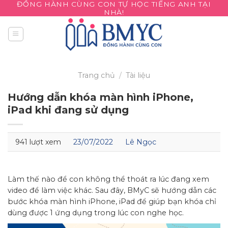
ĐỒNG HÀNH CÙNG CON TỰ HỌC TIẾNG ANH TẠI
Skip
NHÀ!
to
content
Trang chủ
/
Tài liệu
Hướng dẫn khóa màn hình iPhone,
iPad khi đang sử dụng
941 lượt xem
23/07/2022
Lê Ngọc
Làm thế nào để con không thể thoát ra lúc đang xem
video để làm việc khác. Sau đây, BMyC sẽ hướng dẫn các
bước khóa màn hình iPhone, iPad để giúp bạn khóa chỉ
dùng được 1 ứng dụng trong lúc con nghe học.