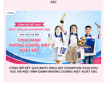
SẮC
CÔNG BỐ KẾT QUẢ BMYC ENGLISH CHAMPION 2026 KHU
VỰC HÀ NỘI: VINH DANH NHỮNG GƯƠNG MẶT XUẤT SẮC