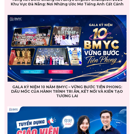
Khu Vực Đà Nẵng: Nơi Những Ước Mơ Tiếng Anh Cất Cánh
GALA KỶ NIỆM 10 NĂM BMYC – VỮNG BƯỚC TIÊN PHONG:
DẤU MỐC CỦA HÀNH TRÌNH TRI ÂN, KẾT NỐI VÀ KIẾN TẠO
TƯƠNG LAI