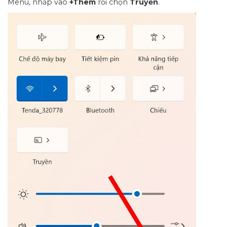
Menu, nhấp vào
+Thêm
rồi chọn
Truyền
.