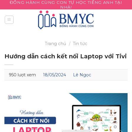
ĐỒNG HÀNH CÙNG CON TỰ HỌC TIẾNG ANH TẠI
Skip
NHÀ!
to
content
Trang chủ
/
Tin tức
Hướng dẫn cách kết nối Laptop với Tivi
950 lượt xem
18/05/2024
Lê Ngọc