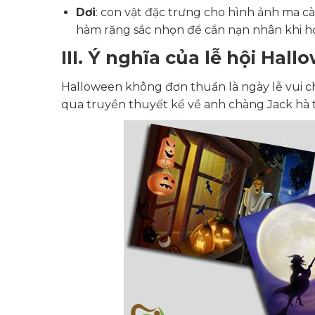
Dơi
: con vật đặc trưng cho hình ảnh ma 
hàm răng sắc nhọn để cắn nạn nhân khi h
III. Ý nghĩa của lễ hội Hal
Halloween không đơn thuần là ngày lễ vui c
qua truyền thuyết kể về anh chàng Jack hà ti