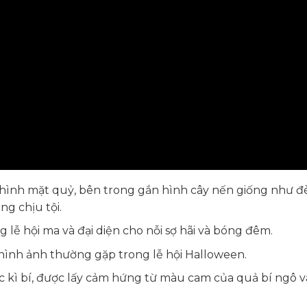
c hình mặt quỷ, bên trong gắn hình cây nến giống như đ
ng chịu tội.
g lễ hội ma và đại diện cho nỗi sợ hãi và bóng đêm.
t, hình ảnh thường gặp trong lễ hội Halloween.
iác kì bí, được lấy cảm hứng từ màu cam của quả bí ngô 