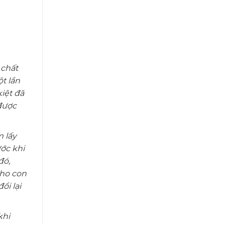
 chất
t lần
iệt đã
 được
 lấy
ớc khi
đó,
cho con
ổi lại
khi