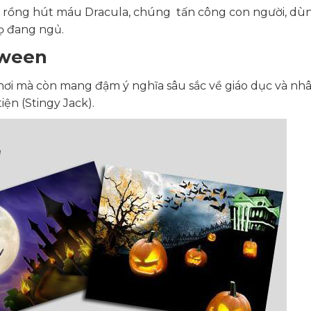
cà rồng hút máu Dracula, chúng tấn công con người, dù
ọ đang ngủ.
loween
hơi mà còn mang đậm ý nghĩa sâu sắc về giáo dục và nh
ện (Stingy Jack).