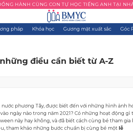
ĐỒNG HÀNH CÙNG CON TỰ HỌC TIẾNG ANH TẠI NHÀ
ơng pháp
Khóa học
Gương mặt xuất sắc
Góc 
 những điều cần biết từ A-Z
c nước phương Tây, được biết đến với những hình ảnh h
ra vào ngày nào trong năm 2021? Có những hoạt động gì 
oween này hay không, và đã biết cách cùng bé tham gia 
iểu, tham khảo những bước chuẩn bị cùng bé một
lễ