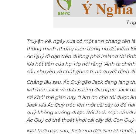
Ý ng
Truyện kể, ngày xưa có một anh chàng tên là Ja
thông minh nhưng luôn dùng nó để kiếm lời
Ác Quỷ đi dạo trên đường phố Ireland thì tìn
lừa hết tiền của họ. Họ nói rằng “Anh ta chín
câu chuyện và chút ghen tị, nó quyết định đi 
Chẳng lâu sau, Ác Quỷ gặp Jack đang lang t
linh hồn Jack và đưa xuống địa ngục. Jack 
rời khỏi thế gian này. “Làm ơn cho tôi được ăn
Jack lừa Ác Quỷ trèo lên một cái cây to để há
quỷ không xuống được. Rồi Jack mặc cả với Ác
Ác Quỷ có thể thoát khỏi cái cây đó. Con Quỷ 
Một thời gian sau, Jack qua đời. Sau khi chết