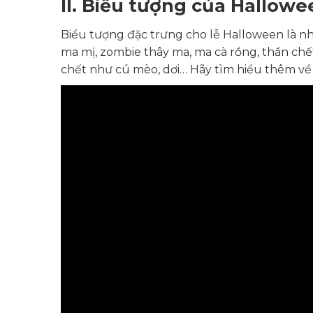
II. Biểu tượng của Hallowe
Biểu tượng đặc trưng cho lễ Halloween là nh
ma mị, zombie thây ma, ma cà rồng, thần chết
chết như cú mèo, dơi… Hãy tìm hiểu thêm về 