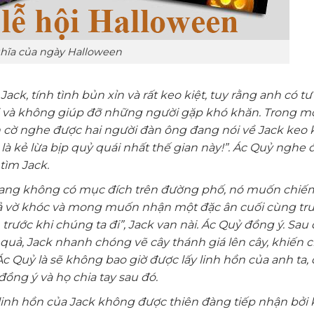
hĩa của ngày Halloween
ck, tính tình bủn xỉn và rất keo kiệt, tuy rằng anh có tư
 và không giúp đỡ những người gặp khó khăn. Trong mộ
h cờ nghe được hai người đàn ông đang nói về Jack keo k
h là kẻ lừa bịp quỷ quái nhất thế gian này!”. Ác Quỷ nghe
tìm Jack.
hang không có mục đích trên đường phố, nó muốn chiếm
giả vờ khóc và mong muốn nhận một đặc ân cuối cùng trư
 trước khi chúng ta đi”, Jack van nài. Ác Quỷ đồng ý. Sau 
i quả, Jack nhanh chóng vẽ cây thánh giá lên cây, khiến 
 Quỷ là sẽ không bao giờ được lấy linh hồn của anh ta, đ
đồng ý và họ chia tay sau đó.
, linh hồn của Jack không được thiên đàng tiếp nhận bởi 