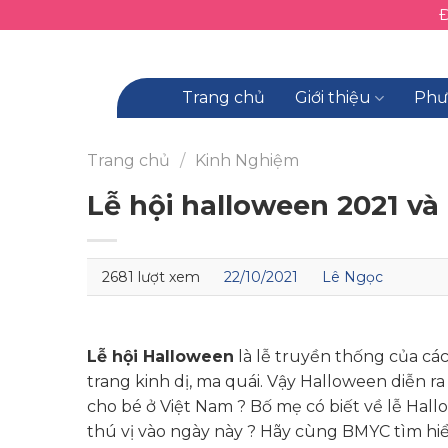
Skip
to
content
Trang chủ
Giới thiệu
Phư
Trang chủ
/
Kinh Nghiệm
Lễ hội halloween 2021 và
2681 lượt xem
22/10/2021
Lê Ngọc
Lễ hội Halloween
là lễ truyền thống của cá
trang kinh dị, ma quái. Vậy Halloween diễn 
cho bé ở Việt Nam ? Bố mẹ có biết về lễ Hall
thú vị vào ngày này ? Hãy cùng BMYC tìm h