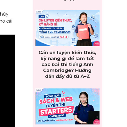
thủy
ho cái
Cần ôn luyện kiến thức,
kỹ năng gì để làm tốt
các bài thi tiếng Anh
Cambridge? Hướng
dẫn đầy đủ từ A–Z