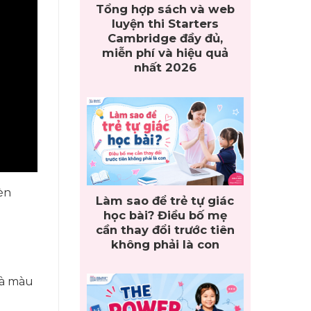
Tổng hợp sách và web
luyện thi Starters
Cambridge đầy đủ,
miễn phí và hiệu quả
nhất 2026
èn
Làm sao để trẻ tự giác
học bài? Điều bố mẹ
cần thay đổi trước tiên
không phải là con
và màu