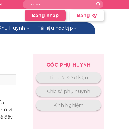
!
Đăng nhập
Đăng ký
Phụ Huynh
Tài liệu học tập
GÓC PHỤ HUYNH
Tin tức & Sự kiện
Chia sẻ phụ huynh
óa
Kinh Nghiệm
thú vị
lễ đầy