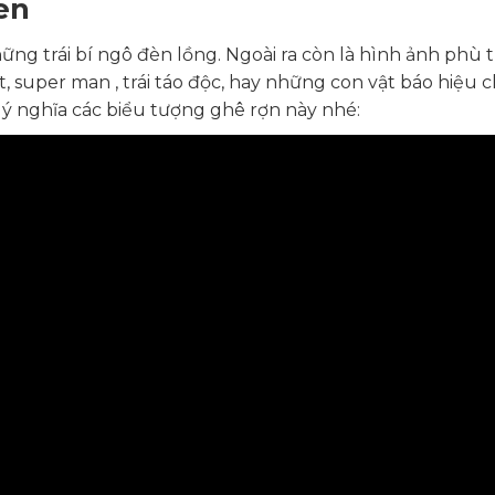
en
ững trái bí ngô đèn lồng. Ngoài ra còn là hình ảnh phù 
, super man , trái táo độc, hay những con vật báo hiệu c
ý nghĩa các biểu tượng ghê rợn này nhé: