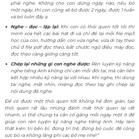
phải nghe. Không cho con dừng ngày nào, nếu bỏ
một ngày, thì con cũng sẽ bỏ được 2 ngày, được 1 tuần
và bỏ luôn đấy ạ.
Nghe – đọc – lặp lại:
Khi con có thói quen tốt rồi thì
mình xóa hết các bài hát đi và chỉ để lại mỗi file mp3
học của con, hướng dẫn con vừa nghe, vừa di tay theo
chữ ở file pdf đọc theo, bắt chước ngữ điệu máy đọc,
đọc theo càng giống càng tốt.
Chép lại những gì con nghe được:
Rèn luyện kỹ năng
nghe tiếng Anh không chỉ cần mỗi đôi tai, mà cần liên
kết hợp nhiều kỹ năng lại với nhau. Khi nghe, thì dùng
tai nghe, mắt nhìn, miệng đọc theo tay ghi chép lại
nội dung đã nghe.
Để có được một thói quen tốt không hề đơn giản, tạo
thói quen rất lâu nhưng đánh mất thói quen lại rất
nhanh, vì thế chúng ta cần cố gắng mỗi ngày một ít để
giúp con rèn luyện kỹ năng nghe tiếng Anh. Hãy làm
thật kiên trì bền bỉ, đừng trì trệ, đừng bỏ cuộc để công
sức bỏ ra không lãng phí các bố mẹ nhé!”