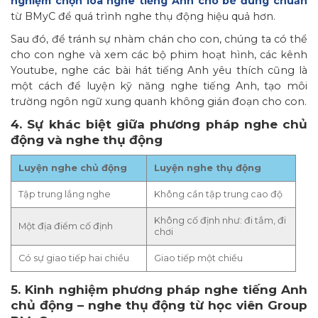
nghiệm chọn loa nghe tiếng Anh cho bé đúng chuẩn
từ BMyC để quá trình nghe thụ động hiệu quả hơn.
Sau đó, để tránh sự nhàm chán cho con, chúng ta có thể
cho con nghe và xem các bộ phim hoạt hình, các kênh
Youtube, nghe các bài hát tiếng Anh yêu thích cũng là
một cách để luyện kỹ năng nghe tiếng Anh, tạo môi
trường ngôn ngữ xung quanh không gián đoạn cho con.
4. Sự khác biệt giữa phương pháp nghe chủ
động và nghe thụ động
Luyện nghe chủ động
Luyện nghe thụ động
Tập trung lắng nghe
Không cần tập trung cao độ
Không cố định như: đi tắm, đi
Một địa điểm cố định
chơi
Có sự giao tiếp hai chiều
Giao tiếp một chiều
5. Kinh nghiệm phương pháp nghe tiếng Anh
chủ động – nghe thụ động từ học viên Group