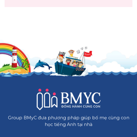
Group BMyC đưa phương pháp giúp bố mẹ cùng con
học tiếng Anh tại nhà