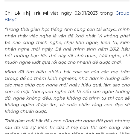
Chị
Lê Thị Trà Mi
viết ngày 02/01/2023 trong
Group
BMyC
:
“Trong thời gian học tiếng Anh cùng con tại BMyC, mình
nhận thấy việc nghe là vấn đề khó nhất. Vì không phải
bé nào cũng thích nghe, chịu khó nghe, kiên trì, kiên
nhẫn nghe mỗi ngày. Bé nhà mình sinh năm 2012, hầu
hết những bạn lớn thế này rất chủ quan, lười nghe, chỉ
muốn nghe lướt qua rồi đọc cho nhanh để được chơi.
Mình đã tìm hiểu nhiều bài chia sẻ của các mẹ trên
Group để có thêm kinh nghiệm, nhờ Admin hướng dẫn
các mẹo giúp con nghe mỗi ngày hiệu quả, làm sao cho
con có một thói quen nghe tốt. Vì nếu con nghe không
đủ, nghe không đều, nghe không có trình tự thì con sẽ
không ngấm được âm, và chắc chắn rằng con đọc sẽ
không chuẩn được.
Thời gian mới bắt đầu con cũng chỉ nghe đối phó, nhưng
sau đó với sự kiên trì của 2 mẹ con thì con cũng vào