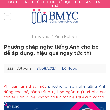
ĐỒNG HÀNH CÙNG CON TỰ HỌC TIẾNG ANH TẠI
Skip
NHÀ!
to
content
Trang chủ
/
Kinh Nghiệm
Phương pháp nghe tiếng Anh cho bé
dễ áp dụng, hiệu quả ngay tức thì
3331 lượt xem
31/08/2023
Lê Ngọc
Khi bạn tìm thấy một
phương pháp nghe tiếng Anh
đúng cho bé, hành trình tự học ngôn ngữ tại nhà của
con sẽ luôn vui vẻ, không áp lực mà hiệu quả cực kỳ cao.