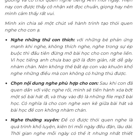
guồng và có thói quen nghe tiếng Anh mỗi ngày. Hiện
nay con được thầy cô nhận xét đọc chuẩn, giọng hay nên
mình cảm thấy rất vui.
Mình xin chia sẻ một chút về hành trình tạo thói quen
nghe cho con ạ.
Nghe những thứ con thích:
với những bé phản ứng
mạnh khi nghe, không thích nghe, nghe trong sự ép
buộc thì đầu tiên đừng mở bài học cho con nghe liền.
Vì học tiếng anh chưa bao giờ là đơn giản, rất dễ gây
nhàm chán. Nên không thể bắt ép con vào khuôn khổ
nghe những điều mà con không có hứng thú được.
Chọn nội dung nghe phù hợp cho con:
Sau khi con đã
quen dần với việc nghe rồi, mình sẽ tiến hành xóa bớt
một số bài hát đi, và thay vào đó là những file mp3 bài
học. Có nghĩa là cho con nghe xen kẽ giữa bài hát và
bài học để con không nhàm chán.
Nghe thường xuyên:
Để có được thói quen nghe là
quá trình khổ luyện, kiên trì mỗi ngày đều đặn, lâu dài.
Thời gian nghe mỗi ngày có thể ít nhưng nhất thiết