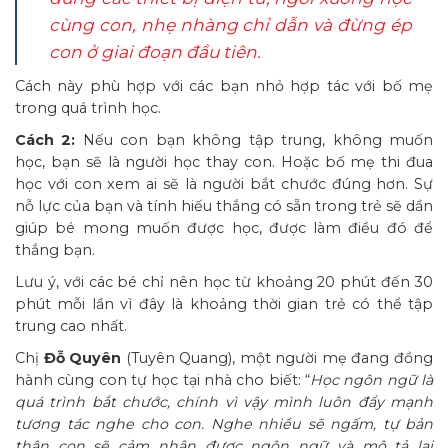
cùng con, nhẹ nhàng chỉ dẫn và đừng ép
con ở giai đoạn đầu tiên.
Cách này phù hợp với các bạn nhỏ hợp tác với bố mẹ
trong quá trình học.
Cách 2:
Nếu con bạn không tập trung, không muốn
học, bạn sẽ là người học thay con. Hoặc bố mẹ thi đua
học với con xem ai sẽ là người bắt chước đúng hơn. Sự
nỗ lực của bạn và tính hiếu thắng có sẵn trong trẻ sẽ dần
giúp bé mong muốn được học, được làm điều đó để
thắng bạn.
Lưu ý, với các bé chỉ nên học từ khoảng 20 phút đến 30
phút mỗi lần vì đây là khoảng thời gian trẻ có thể tập
trung cao nhất.
Chị
Đỗ Quyên
(Tuyên Quang), một người mẹ đang đồng
hành cùng con tự học tại nhà cho biết: “
Học ngôn ngữ là
quá trình bắt chước, chính vì vậy mình luôn đẩy mạnh
tương tác nghe cho con. Nghe nhiều sẽ ngấm, tự bản
thân con sẽ cảm nhận được ngôn ngữ và mô tả lại