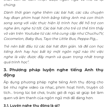
chúng.
Dành thời gian nghe thêm các bài hát, các câu chuyện
hay đoạn phim hoạt hình bằng tiếng Anh mà con thích
song song với việc thực hiện lộ trình học để hỗ trợ con
nghe âm, nghe từ tốt. Các bài hát cho trẻ có thể tìm thấy
vô vàn trên Youtube từ các nhà cung cấp như ChuchuTV,
Cocomelon, Baby Bus, Tayo the Little Bus, Peppa Pig,…
Trẻ nên bắt đầu từ các bài hát đơn giản. Và để con học
tiếng Anh hay học bất kỳ một ngôn ngữ nào thì việc
nghe là việc được đẩy mạnh và quan trọng nhất trong
quá trình học”.
3. Phương pháp luyện nghe tiếng Anh thụ
động
Áp dụng phương pháp nghe tiếng Anh thụ động cho
bé như nghe video ca nhạc, phim hoạt hình, truyện cổ
tích… trong lúc bé chơi, trước giờ đi ngủ sẽ giúp bé làm
quen với âm thanh của ngôn ngữ mới dễ dàng hơn.
3.1. Luyện nghe thụ động là gì?