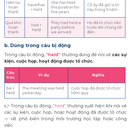
Hiện tại
She has held
have/has
Cô ấy đã giữ vị trí
hoàn
this position for
+ held
này trong 5 năm.
thành
five years.
Quá khứ
They had held a
Họ đã tổ chức tiệc
had +
hoàn
party before
trước khi chúng tôi
held
thành
we arrived.
đến.
b. Dùng trong câu bị động
Trong câu bị động,
“held”
thường dùng để nói về
các sự
kiện, cuộc họp, hoạt động được tổ chức.
Cấu
Ví dụ
Nghĩa
trúc
be +
The meeting was held
Cuộc họp đã được tổ chức
held
yesterday.
hôm qua.
👉 Trong câu bị động,
“held”
thường xuất hiện khi nói về
các sự kiện, cuộc họp, hoặc hoạt động đã được tổ chức
— rất phổ biến trong môi trường học tập hoặc công
việc.