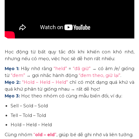
Học động từ bất quy tắc đôi khi khiến con khó nhớ,
nhưng nếu có mẹo, việc học sẽ dễ hơn rất nhiều:
Mẹo 1:
Hãy nhớ rằng
“held”
=
“đã giữ”
→ có âm /e/ giống
từ
“đem”
→ gợi nhắc hành động
“đem theo, giữ lại”
.
Mẹo 2:
“Hold – Held – Held”
chỉ có một dạng quá khứ và
quá khứ phân từ giống nhau → rất dễ học!
Mẹo 3:
Học theo nhóm có cùng mẫu biến đổi, ví dụ:
Sell – Sold – Sold
Tell – Told – Told
Hold – Held – Held
Cùng nhóm
“
old – eld
”
, giúp bé dễ ghi nhớ và liên tưởng.