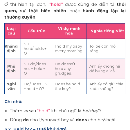
Ở thì hiện tại đơn,
“hold”
được dùng để diễn tả
thói
quen, sự thật hiển nhiên
hoặc
hành động lặp lại
thường xuyên
.
Loại
Ví dụ minh
Cấu trúc
Nghĩa tiếng Việt
câu
họa
S +
Khẳng
I hold my baby
Tôi bế con mỗi
hold/holds +
định
every morning.
sáng.
O
S + do/does
He doesn’t
Phủ
Anh ấy không hề
not + hold +
hold any
định
để bụng ai cả.
O
grudges.
Nghi
Do/Does + S
Does he hold
Anh ấy có giữ chìa
vấn
+ hold + O?
the key?
khóa không?
Ghi nhớ:
Thêm
-s
sau
“hold”
khi chủ ngữ là
he/she/it
.
Dùng
do
cho I/you/we/they và
does
cho he/she/it.
3.2. Held (V2 – Quá khứ đơn)