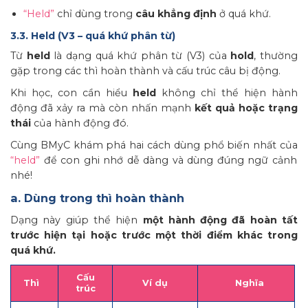
“Held”
chỉ dùng trong
câu khẳng định
ở quá khứ.
3.3. Held (V3 – quá khứ phân từ)
Từ
held
là dạng quá khứ phân từ (V3) của
hold
, thường
gặp trong các thì hoàn thành và cấu trúc câu bị động.
Khi học, con cần hiểu
held
không chỉ thể hiện hành
động đã xảy ra mà còn nhấn mạnh
kết quả hoặc trạng
thái
của hành động đó.
Cùng BMyC khám phá hai cách dùng phổ biến nhất của
“held”
để con ghi nhớ dễ dàng và dùng đúng ngữ cảnh
nhé!
a. Dùng trong thì hoàn thành
Dạng này giúp thể hiện
một hành động đã hoàn tất
trước hiện tại hoặc trước một thời điểm khác trong
quá khứ.
Cấu
Thì
Ví dụ
Nghĩa
trúc