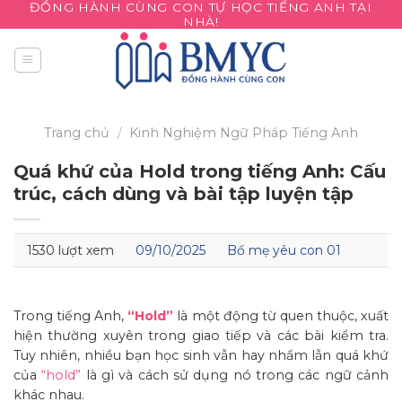
ĐỒNG HÀNH CÙNG CON TỰ HỌC TIẾNG ANH TẠI
Skip
NHÀ!
to
content
Trang chủ
/
Kinh Nghiệm
Ngữ Pháp Tiếng Anh
Quá khứ của Hold trong tiếng Anh: Cấu
trúc, cách dùng và bài tập luyện tập
1530 lượt xem
09/10/2025
Bố mẹ yêu con 01
Trong tiếng Anh,
“Hold”
là một động từ quen thuộc, xuất
hiện thường xuyên trong giao tiếp và các bài kiểm tra.
Tuy nhiên, nhiều bạn học sinh vẫn hay nhầm lẫn quá khứ
của
“hold”
là gì và cách sử dụng nó trong các ngữ cảnh
khác nhau.