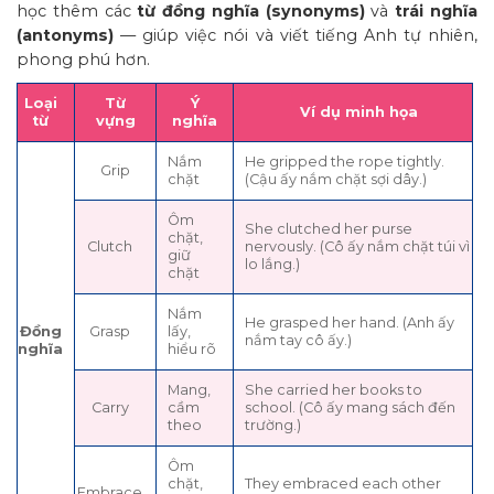
học thêm các
từ đồng nghĩa (synonyms)
và
trái nghĩa
(antonyms)
— giúp việc nói và viết tiếng Anh tự nhiên,
phong phú hơn.
Loại
Từ
Ý
Ví dụ minh họa
từ
vựng
nghĩa
Nắm
He gripped the rope tightly.
Grip
chặt
(Cậu ấy nắm chặt sợi dây.)
Ôm
She clutched her purse
chặt,
Clutch
nervously. (Cô ấy nắm chặt túi vì
giữ
lo lắng.)
chặt
Nắm
He grasped her hand. (Anh ấy
Đồng
Grasp
lấy,
nắm tay cô ấy.)
nghĩa
hiểu rõ
Mang,
She carried her books to
Carry
cầm
school. (Cô ấy mang sách đến
theo
trường.)
Ôm
chặt,
They embraced each other
Embrace