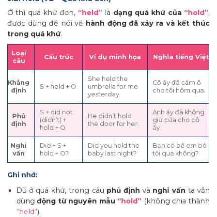
Ở thì quá khứ đơn,
“held”
là
dạng quá khứ của
“hold”
,
được dùng để nói về
hành động đã xảy ra và kết thúc
trong quá khứ
.
Loại
Cấu trúc
Ví dụ minh họa
Nghĩa tiếng Việt
câu
She held the
Khẳng
Cô ấy đã cầm ô
S + held + O
umbrella for me
định
cho tôi hôm qua.
yesterday.
S + did not
Anh ấy đã không
Phủ
He didn’t hold
(didn’t) +
giữ cửa cho cô
định
the door for her.
hold + O
ấy.
Nghi
Did + S +
Did you hold the
Bạn có bế em bé
vấn
hold + O?
baby last night?
tối qua không?
Ghi nhớ:
Dù ở quá khứ, trong câu
phủ định
và
nghi vấn
ta vẫn
dùng
động từ nguyên mẫu
“hold”
(không chia thành
“held”
).