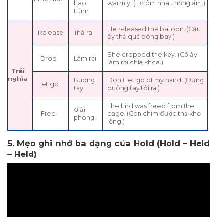
bao
warmly. (Họ ôm nhau nồng ấm.)
trùm
He released the balloon. (Cậu
Release
Thả ra
ấy thả quả bóng bay.)
She dropped the key. (Cô ấy
Drop
Làm rơi
làm rơi chìa khóa.)
Trái
nghĩa
Buông
Don’t let go of my hand! (Đừng
Let go
tay
buông tay tôi ra!)
The bird was freed from the
Giải
Free
cage. (Con chim được thả khỏi
phóng
lồng.)
5. Mẹo ghi nhớ ba dạng của Hold (Hold – Held
– Held)