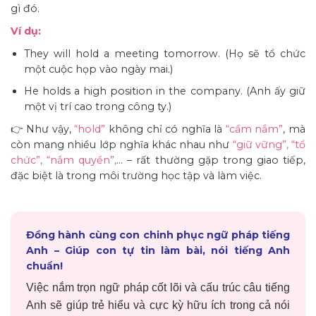
gì đó.
Ví dụ:
They will hold a meeting tomorrow. (Họ sẽ tổ chức
một cuộc họp vào ngày mai.)
He holds a high position in the company. (Anh ấy giữ
một vị trí cao trong công ty.)
👉 Như vậy,
“hold”
không chỉ có nghĩa là
“cầm nắm”
, mà
còn mang nhiều lớp nghĩa khác nhau như
“giữ vững”, “tổ
chức”, “nắm quyền”,
… – rất thường gặp trong giao tiếp,
đặc biệt là trong môi trường học tập và làm việc.
Đồng hành cùng con chinh phục ngữ pháp tiếng
Anh – Giúp con tự tin làm bài, nói tiếng Anh
chuẩn!
Việc nắm trọn ngữ pháp cốt lõi và cấu trúc câu tiếng
Anh sẽ giúp trẻ hiểu và
cực kỳ hữu ích trong cả nói