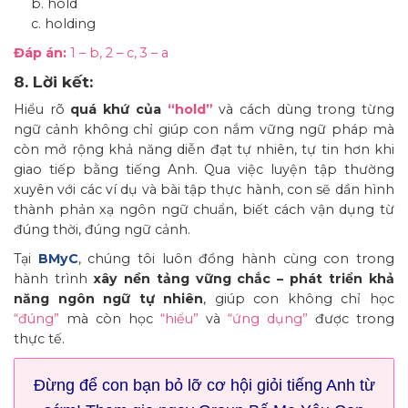
b. hold
c. holding
Đáp án:
1 – b, 2 – c, 3 – a
8. Lời kết:
Hiểu rõ
quá khứ của
“hold”
và cách dùng trong từng
ngữ cảnh không chỉ giúp con nắm vững ngữ pháp mà
còn mở rộng khả năng diễn đạt tự nhiên, tự tin hơn khi
giao tiếp bằng tiếng Anh. Qua việc luyện tập thường
xuyên với các ví dụ và bài tập thực hành, con sẽ dần hình
thành phản xạ ngôn ngữ chuẩn, biết cách vận dụng từ
đúng thời, đúng ngữ cảnh.
Tại
BMyC
, chúng tôi luôn đồng hành cùng con trong
hành trình
xây nền tảng vững chắc – phát triển khả
năng ngôn ngữ tự nhiên
, giúp con không chỉ học
“đúng”
mà còn học
“hiểu”
và
“ứng dụng”
được trong
thực tế.
Đừng để con bạn bỏ lỡ cơ hội giỏi tiếng Anh từ