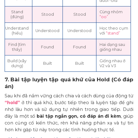
đuôi -old
Stand
Cùng nhóm
Stood
Stood
(đứng)
“oo”
Understand
Học theo cụm
Understood
Understood
(hiểu)
với
“stand”
Find (tìm
Hai dạng sau
Found
Found
thấy)
giống nhau
Build (xây
Giống nhau ở
Built
Built
dựng)
V2 và V3
7. Bài tập luyện tập quá khứ của Hold (Có đáp
án)
Sau khi đã nắm vững cách chia và cách dùng của động từ
“hold”
ở thì quá khứ, bước tiếp theo là luyện tập để ghi
nhớ lâu hơn và sử dụng tự nhiên trong giao tiếp. Dưới
đây là một số
bài tập ngắn gọn, có đáp án đi kèm
, giúp
con củng cố kiến thức, rèn khả năng phản xạ và tự tin
hơn khi gặp từ này trong các tình huống thực tế.