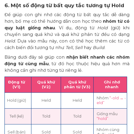
6. Một số động từ bất quy tắc tương tự Hold
Để giúp con ghi nhớ các động từ bất quy tắc dễ dàng
hơn, bố mẹ có thể hướng dẫn con học theo
nhóm từ có
quy luật giống nhau
. Ví dụ, động từ
Hold
(giữ) khi
chuyển sang quá khứ và quá khứ phân từ đều có dạng
Held
. Dựa vào mẫu này, con có thể học thêm các từ có
cách biến đổi tương tự như
Tell
,
Sell
hay
Build
.
Bảng dưới đây sẽ giúp con
nhận biết nhanh các nhóm
động từ cùng mẫu
, từ đó học thuộc hiệu quả hơn mà
không cần ghi nhớ từng từ riêng lẻ.
Động từ
Quá khứ
Quá khứ
Ghi nhớ
(V1)
(V2)
phân từ (V3)
nhanh
Nhóm
“-old → -
Hold (giữ)
Held
Held
eld”
Giống mẫu
Tell (kể)
Told
Told
“hold”
Nhóm cùng
Sell (bán)
Sold
Sold