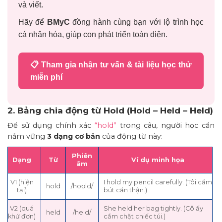
và viết.
Hãy để
BMyC
đồng hành cùng bạn với lộ trình học
cá nhân hóa, giúp con phát triển toàn diện.
📋 Tham gia nhận tư vấn & tài liệu học thử
miễn phí
2. Bảng chia động từ Hold (Hold – Held – Held)
Để sử dụng chính xác
“hold”
trong câu, người học cần
nắm vững
3 dạng cơ bản
của động từ này:
Phiên
Dạng
Từ
Ví dụ minh họa
âm
V1 (hiện
I hold my pencil carefully. (Tôi cầm
hold
/hoʊld/
tại)
bút cẩn thận.)
V2 (quá
She held her bag tightly. (Cô ấy
held
/held/
khứ đơn)
cầm chặt chiếc túi.)