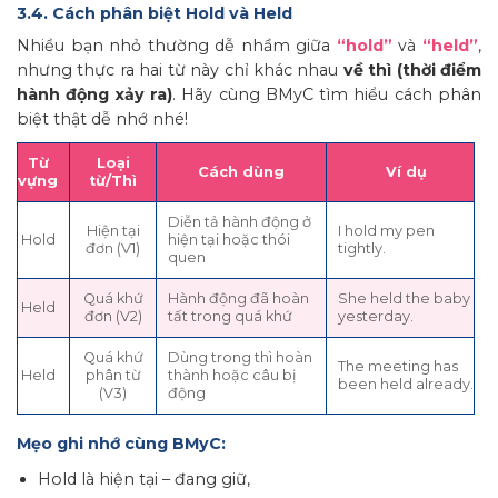
3.4. Cách phân biệt Hold và Held
Nhiều bạn nhỏ thường dễ nhầm giữa
“hold”
và
“held”
,
nhưng thực ra hai từ này chỉ khác nhau
về thì (thời điểm
hành động xảy ra)
. Hãy cùng BMyC tìm hiểu cách phân
biệt thật dễ nhớ nhé!
Từ
Loại
Cách dùng
Ví dụ
vựng
từ/Thì
Diễn tả hành động ở
Hiện tại
I hold my pen
Hold
hiện tại hoặc thói
đơn (V1)
tightly.
quen
Quá khứ
Hành động đã hoàn
She held the baby
Held
đơn (V2)
tất trong quá khứ
yesterday.
Quá khứ
Dùng trong thì hoàn
The meeting has
Held
phân từ
thành hoặc câu bị
been held already.
(V3)
động
Mẹo ghi nhớ cùng BMyC:
Hold là hiện tại – đang giữ,