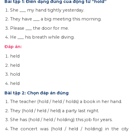
Bài tập 1: Điền dạng đúng của động từ “hold”
She ___ my hand tightly yesterday.
They have ___ a big meeting this morning.
Please ___ the door for me.
He ___ his breath while diving.
Đáp án:
held
held
hold
held
Bài tập 2: Chọn đáp án đúng
The teacher (hold / held / holds) a book in her hand.
They (hold / held / held) a party last night.
She has (hold / held / holding) this job for years.
The concert was (hold / held / holding) in the city