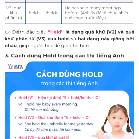
V3 (quá
He has held many meetings
khứ
held
/held/
before. (Anh ấy đã tổ chức nhiều
phân từ)
cuộc họp trước đây.)
👉 Điểm đặc biệt:
“Held”
là dạng quá khứ (V2) và quá
khứ phân từ (V3) của hold
, và
hai dạng này giống hệt
nhau
, giúp người học dễ ghi nhớ hơn.
3. Cách dùng Hold trong các thì tiếng Anh