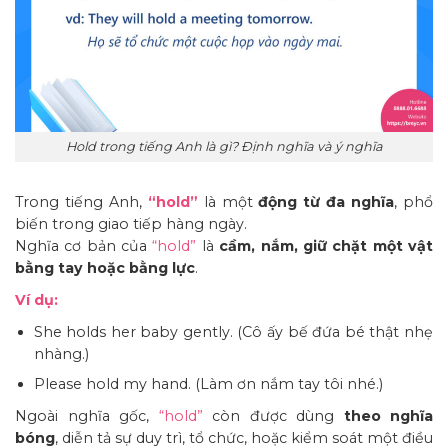
Hold trong tiếng Anh là gì? Định nghĩa và ý nghĩa
Trong tiếng Anh,
“hold”
là một
động từ đa nghĩa
, phổ
biến trong giao tiếp hàng ngày.
Nghĩa cơ bản của
“hold”
là
cầm, nắm, giữ chặt một vật
bằng tay hoặc bằng lực
.
Ví dụ:
She holds her baby gently. (Cô ấy bế đứa bé thật nhẹ
nhàng.)
Please hold my hand. (Làm ơn nắm tay tôi nhé.)
Ngoài nghĩa gốc,
“hold”
còn được dùng
theo nghĩa
bóng
, diễn tả sự duy trì, tổ chức, hoặc kiểm soát một điều