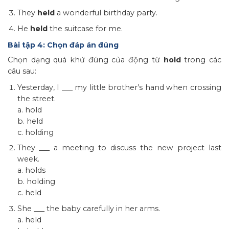
They
held
a wonderful birthday party.
He
held
the suitcase for me.
Bài tập 4: Chọn đáp án đúng
Chọn dạng quá khứ đúng của động từ
hold
trong các
câu sau:
Yesterday, I ___ my little brother’s hand when crossing
the street.
a. hold
b. held
c. holding
They ___ a meeting to discuss the new project last
week.
a. holds
b. holding
c. held
She ___ the baby carefully in her arms.
a. held