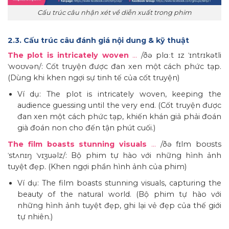
Cấu trúc câu nhận xét về diễn xuất trong phim
2.3. Cấu trúc câu đánh giá nội dung & kỹ thuật
The plot is intricately woven
…
/ðə plɑːt ɪz ˈɪntrɪkətli
ˈwoʊvən/: Cốt truyện được đan xen một cách phức tạp.
(Dùng khi khen ngợi sự tinh tế của cốt truyện)
Ví dụ: The plot is intricately woven, keeping the
audience guessing until the very end. (Cốt truyện được
đan xen một cách phức tạp, khiến khán giả phải đoán
già đoán non cho đến tận phút cuối.)
The film boasts stunning visuals
…
/ðə fɪlm boʊsts
ˈstʌnɪŋ ˈvɪʒuəlz/: Bộ phim tự hào với những hình ảnh
tuyệt đẹp. (Khen ngợi phần hình ảnh của phim)
Ví dụ: The film boasts stunning visuals, capturing the
beauty of the natural world. (Bộ phim tự hào với
những hình ảnh tuyệt đẹp, ghi lại vẻ đẹp của thế giới
tự nhiên.)