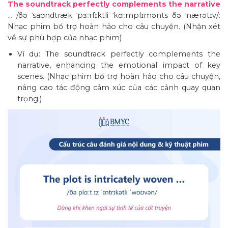
The soundtrack perfectly complements the narrative
…
/ðə ˈsaʊndtræk ˈpɜːrfɪktli ˈkɑːmplɪmənts ðə ˈnærətɪv/:
Nhạc phim bổ trợ hoàn hảo cho câu chuyện. (Nhận xét
về sự phù hợp của nhạc phim)
Ví dụ: The soundtrack perfectly complements the
narrative, enhancing the emotional impact of key
scenes. (Nhạc phim bổ trợ hoàn hảo cho câu chuyện,
nâng cao tác động cảm xúc của các cảnh quay quan
trọng.)