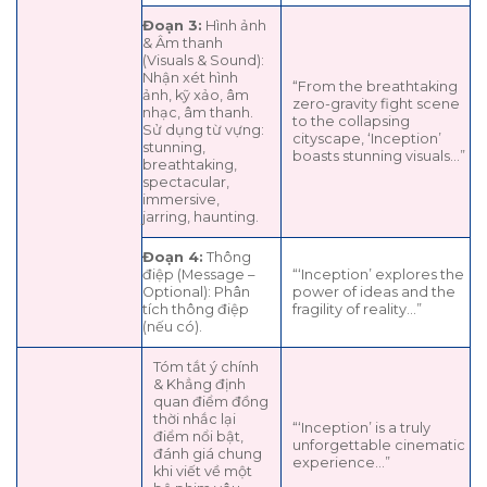
Đoạn 3:
Hình ảnh
& Âm thanh
(Visuals & Sound):
Nhận xét hình
“From the breathtaking
ảnh, kỹ xảo, âm
zero-gravity fight scene
nhạc, âm thanh.
to the collapsing
Sử dụng từ vựng:
cityscape, ‘Inception’
stunning,
boasts stunning visuals…”
breathtaking,
spectacular,
immersive,
jarring, haunting.
Đoạn 4:
Thông
điệp (Message –
“‘Inception’ explores the
Optional): Phân
power of ideas and the
tích thông điệp
fragility of reality…”
(nếu có).
Tóm tắt ý chính
& Khẳng định
quan điểm đồng
thời nhắc lại
“‘Inception’ is a truly
điểm nổi bật,
unforgettable cinematic
đánh giá chung
experience…”
khi viết về một