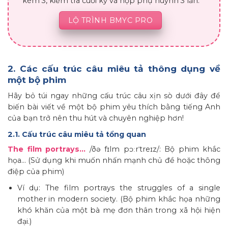
kèm 3, kiểm tra cuối kỳ và họp phụ huynh 3 lần.
LỘ TRÌNH BMYC PRO
2. Các cấu trúc câu miêu tả thông dụng về
một bộ phim
Hãy bỏ túi ngay những cấu trúc câu xịn sò dưới đây để
biến bài viết về một bộ phim yêu thích bằng tiếng Anh
của bạn trở nên thu hút và chuyên nghiệp hơn!
2.1. Cấu trúc câu miêu tả tổng quan
The film portrays…
/ðə fɪlm pɔːrˈtreɪz/: Bộ phim khắc
họa… (Sử dụng khi muốn nhấn mạnh chủ đề hoặc thông
điệp của phim)
Ví dụ: The film portrays the struggles of a single
mother in modern society. (Bộ phim khắc họa những
khó khăn của một bà mẹ đơn thân trong xã hội hiện
đại.)