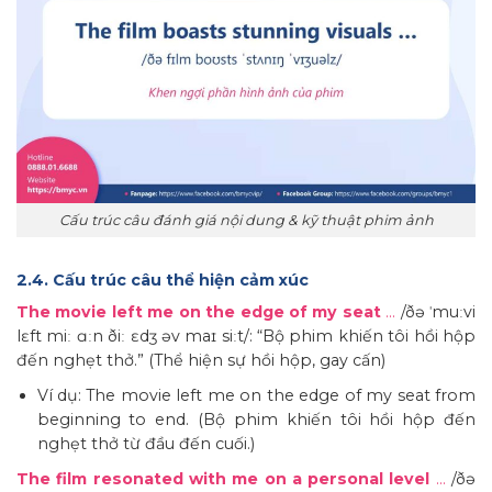
Cấu trúc câu đánh giá nội dung & kỹ thuật phim ảnh
2.4. Cấu trúc câu thể hiện cảm xúc
The movie left me on the edge of my seat
…
/ðə ˈmuːvi
lɛft miː ɑːn ðiː ɛdʒ əv maɪ siːt/: “Bộ phim khiến tôi hồi hộp
đến nghẹt thở.” (Thể hiện sự hồi hộp, gay cấn)
Ví dụ: The movie left me on the edge of my seat from
beginning to end. (Bộ phim khiến tôi hồi hộp đến
nghẹt thở từ đầu đến cuối.)
The film resonated with me on a personal level
…
/ðə