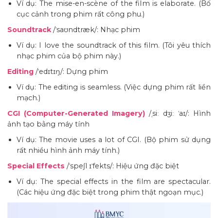
Ví dụ: The mise-en-scène of the film is elaborate. (Bố
cục cảnh trong phim rất công phu.)
Soundtrack
/ˈsaʊndtræk/: Nhạc phim
Ví dụ: I love the soundtrack of this film. (Tôi yêu thích
nhạc phim của bộ phim này.)
Editing
/ˈedɪtɪŋ/: Dựng phim
Ví dụ: The editing is seamless. (Việc dựng phim rất liền
mạch.)
CGI (Computer-Generated Imagery)
/ˌsiː dʒiː ˈaɪ/: Hình
ảnh tạo bằng máy tính
Ví dụ: The movie uses a lot of CGI. (Bộ phim sử dụng
rất nhiều hình ảnh máy tính.)
Special Effects
/ˈspeʃl ɪˈfekts/: Hiệu ứng đặc biệt
Ví dụ: The special effects in the film are spectacular.
(Các hiệu ứng đặc biệt trong phim thật ngoạn mục.)