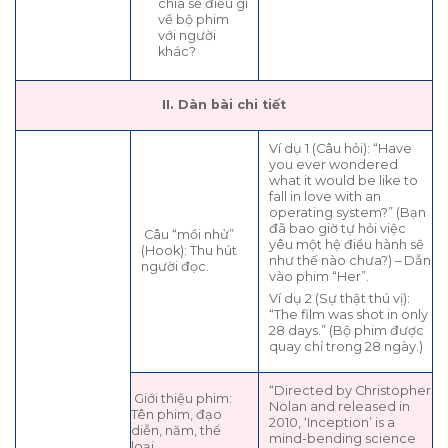
chia sẻ điều gì
về bộ phim
với người
khác?
II. Dàn bài chi tiết
Ví dụ 1 (Câu hỏi): “Have
you ever wondered
what it would be like to
fall in love with an
operating system?” (Bạn
đã bao giờ tự hỏi việc
Câu “mồi nhử”
yêu một hệ điều hành sẽ
(Hook): Thu hút
như thế nào chưa?) – Dẫn
người đọc.
vào phim “Her”.
Ví dụ 2 (Sự thật thú vị):
“The film was shot in only
28 days.” (Bộ phim được
quay chỉ trong 28 ngày.)
“Directed by Christopher
Giới thiệu phim:
Nolan and released in
Tên phim, đạo
2010, ‘Inception’ is a
diễn, năm, thể
mind-bending science
loại.