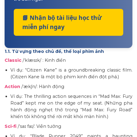
📘 Nhận bộ tài liệu học thử
miễn phí ngay
1.1. Từ vựng theo chủ đề, thể loại phim ảnh
Classic
/ˈklæsɪk/ : Kinh điển
Ví dụ: “Citizen Kane” is a groundbreaking classic film.
(Citizen Kane là một bộ phim kinh điển đột phá.)
Action
/ˈækʃn/: Hành động
Ví dụ: The thrilling action sequences in “Mad Max: Fury
Road” kept me on the edge of my seat. (Những pha
hành động nghẹt thở trong “Mad Max: Fury Road”
khiến tôi không thể rời mắt khỏi màn hình.)
Sci-fi
/ˈsaɪ faɪ/: Viễn tưởng
Ví dụ: “Blade Runner 2049” paints a haunting