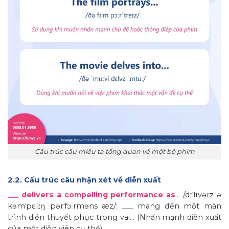
Cấu trúc câu miêu tả tổng quan về một bộ phim
2.2. Cấu trúc câu nhận xét về diễn xuất
___
delivers a compelling performance as
…
/dɪˈlɪvərz ə
kəmˈpɛlɪŋ pərˈfɔːrməns æz/: ___ mang đến một màn
trình diễn thuyết phục trong vai… (Nhấn mạnh diễn xuất
của một diễn viên cụ thể)