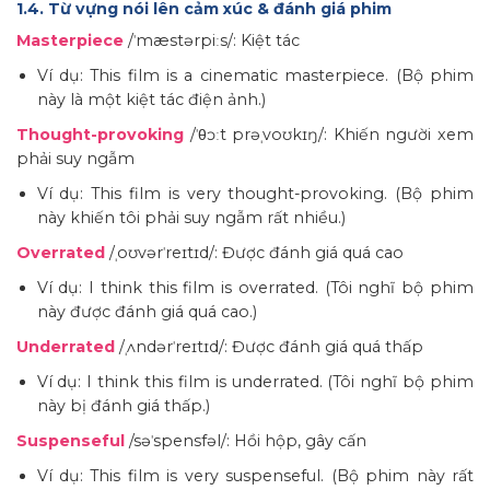
1.4. Từ vựng nói lên cảm xúc & đánh giá phim
Masterpiece
/ˈmæstərpiːs/: Kiệt tác
Ví dụ: This film is a cinematic masterpiece. (Bộ phim
này là một kiệt tác điện ảnh.)
Thought-provoking
/ˈθɔːt prəˌvoʊkɪŋ/: Khiến người xem
phải suy ngẫm
Ví dụ: This film is very thought-provoking. (Bộ phim
này khiến tôi phải suy ngẫm rất nhiều.)
Overrated
/ˌoʊvərˈreɪtɪd/: Được đánh giá quá cao
Ví dụ: I think this film is overrated. (Tôi nghĩ bộ phim
này được đánh giá quá cao.)
Underrated
/ˌʌndərˈreɪtɪd/: Được đánh giá quá thấp
Ví dụ: I think this film is underrated. (Tôi nghĩ bộ phim
này bị đánh giá thấp.)
Suspenseful
/səˈspensfəl/: Hồi hộp, gây cấn
Ví dụ: This film is very suspenseful. (Bộ phim này rất