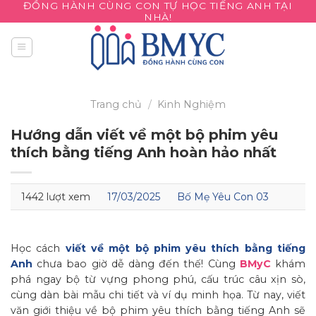
ĐỒNG HÀNH CÙNG CON TỰ HỌC TIẾNG ANH TẠI
Skip
NHÀ!
to
content
Trang chủ
/
Kinh Nghiệm
Hướng dẫn viết về một bộ phim yêu
thích bằng tiếng Anh hoàn hảo nhất
1442 lượt xem
17/03/2025
Bố Mẹ Yêu Con 03
Học cách
viết về một bộ phim yêu thích bằng tiếng
Anh
chưa bao giờ dễ dàng đến thế! Cùng
BMyC
khám
phá ngay bộ từ vựng phong phú, cấu trúc câu xịn sò,
cùng dàn bài mẫu chi tiết và ví dụ minh họa. Từ nay, viết
văn giới thiệu về bộ phim yêu thích bằng tiếng Anh sẽ