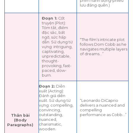
phim hành động-phiêu
lưu đáng quên.)
Đoạn 1:
Cốt
truyện (Plot):
Tóm tắt, điểm
đặc sắc, bất
ngờ, sức hấp
“The film’s intricate plot
dẫn. Sử dụng từ
follows Dom Cobb as he
vựng: intriguing,
navigates multiple layers
captivating,
of dreams…”
unpredictable,
thought-
provoking, fast-
paced, slow-
burn.
Đoạn 2:
Diễn
xuất (Acting):
Đánh giá diễn
xuất. Sử dụng từ
“Leonardo DiCaprio
vựng: compelling,
delivers a nuanced and
convincing,
compelling
outstanding,
performance as Cobb…”
Thân bài
nuanced,
(Body
charismatic,
Paragraphs)
wooden.