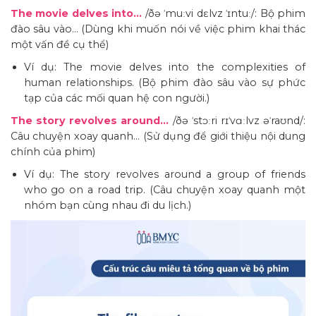
The movie delves into…
/ðə ˈmuːvi dɛlvz ˈɪntuː/: Bộ phim
đào sâu vào… (Dùng khi muốn nói về việc phim khai thác
một vấn đề cụ thể)
Ví dụ: The movie delves into the complexities of
human relationships. (Bộ phim đào sâu vào sự phức
tạp của các mối quan hệ con người.)
The story revolves around…
/ðə ˈstɔːri rɪˈvɑːlvz əˈraʊnd/:
Câu chuyện xoay quanh… (Sử dụng để giới thiệu nội dung
chính của phim)
Ví dụ: The story revolves around a group of friends
who go on a road trip. (Câu chuyện xoay quanh một
nhóm bạn cùng nhau đi du lịch.)