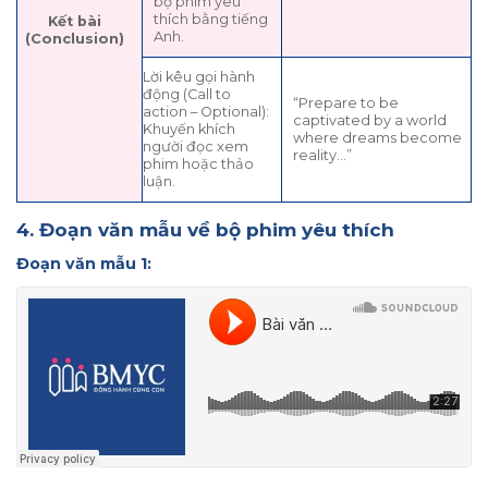
bộ phim yêu
thích bằng tiếng
Kết bài
Anh.
(Conclusion)
Lời kêu gọi hành
động (Call to
“Prepare to be
action – Optional):
captivated by a world
Khuyến khích
where dreams become
người đọc xem
reality…”
phim hoặc thảo
luận.
4. Đoạn văn mẫu về bộ phim yêu thích
Đoạn văn mẫu 1: