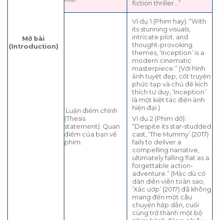
fiction thriller…”
Ví dụ 1 (Phim hay): “With
its stunning visuals,
intricate plot, and
Mở bài
thought-provoking
(Introduction)
themes, ‘Inception’ is a
modern cinematic
masterpiece.” (Với hình
ảnh tuyệt đẹp, cốt truyện
phức tạp và chủ đề kích
thích tư duy, ‘Inception’
là một kiệt tác điện ảnh
hiện đại.)
Luận điểm chính
(Thesis
Ví dụ 2 (Phim dở):
statement): Quan
“Despite its star-studded
điểm của bạn về
cast, ‘The Mummy’ (2017)
phim.
fails to deliver a
compelling narrative,
ultimately falling flat as a
forgettable action-
adventure.” (Mặc dù có
dàn diễn viên toàn sao,
‘Xác ướp’ (2017) đã không
mang đến một câu
chuyện hấp dẫn, cuối
cùng trở thành một bộ