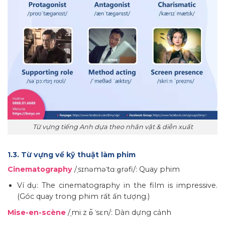
Từ vựng tiếng Anh dựa theo nhân vật & diễn xuất
1.3. Từ vựng về kỹ thuật làm phim
Cinematography
/ˌsɪnəməˈtɑːɡrəfi/: Quay phim
Ví dụ: The cinematography in the film is impressive.
(Góc quay trong phim rất ấn tượng.)
Mise-en-scène
/ˌmiːz ɒ̃ ˈsɛn/: Dàn dựng cảnh