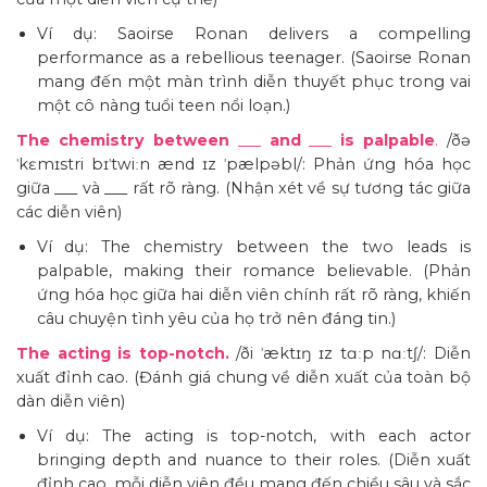
Ví dụ: Saoirse Ronan delivers a compelling
performance as a rebellious teenager. (Saoirse Ronan
mang đến một màn trình diễn thuyết phục trong vai
một cô nàng tuổi teen nổi loạn.)
The chemistry between
___
and
___
is palpable
.
/ðə
ˈkɛmɪstri bɪˈtwiːn ænd ɪz ˈpælpəbl/: Phản ứng hóa học
giữa ___ và ___ rất rõ ràng. (Nhận xét về sự tương tác giữa
các diễn viên)
Ví dụ: The chemistry between the two leads is
palpable, making their romance believable. (Phản
ứng hóa học giữa hai diễn viên chính rất rõ ràng, khiến
câu chuyện tình yêu của họ trở nên đáng tin.)
The acting is top-notch.
/ði ˈæktɪŋ ɪz tɑːp nɑːtʃ/: Diễn
xuất đỉnh cao. (Đánh giá chung về diễn xuất của toàn bộ
dàn diễn viên)
Ví dụ: The acting is top-notch, with each actor
bringing depth and nuance to their roles. (Diễn xuất
đỉnh cao, mỗi diễn viên đều mang đến chiều sâu và sắc