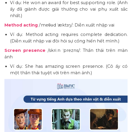
Ví dụ: He won an award for best supporting role. (Anh
ấy đã giành được giải thưởng cho vai phụ xuất sắc
nhất.)
Method acting
/ˈmeθəd ˈæktɪŋ/: Diễn xuất nhập vai
Ví dụ: Method acting requires complete dedication.
(Diễn xuất nhập vai đòi hỏi sự cống hiến hết mình.)
Screen presence
/skriːn ˈprezns/: Thần thái trên màn
ảnh
Ví dụ: She has amazing screen presence. (Cô ấy có
một thần thái tuyệt vời trên màn ảnh.)