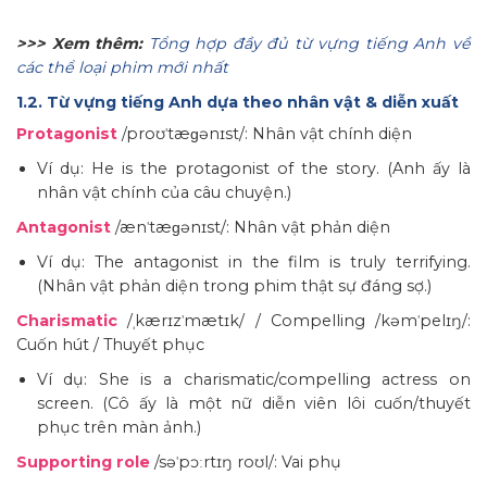
>>> Xem thêm:
Tổng hợp đầy đủ từ vựng tiếng Anh về
các thể loại phim mới nhất
1.2. Từ vựng tiếng Anh dựa theo nhân vật & diễn xuất
Protagonist
/proʊˈtæɡənɪst/: Nhân vật chính diện
Ví dụ: He is the protagonist of the story. (Anh ấy là
nhân vật chính của câu chuyện.)
Antagonist
/ænˈtæɡənɪst/: Nhân vật phản diện
Ví dụ: The antagonist in the film is truly terrifying.
(Nhân vật phản diện trong phim thật sự đáng sợ.)
Charismatic
/ˌkærɪzˈmætɪk/ / Compelling /kəmˈpelɪŋ/:
Cuốn hút / Thuyết phục
Ví dụ: She is a charismatic/compelling actress on
screen. (Cô ấy là một nữ diễn viên lôi cuốn/thuyết
phục trên màn ảnh.)
Supporting role
/səˈpɔːrtɪŋ roʊl/: Vai phụ