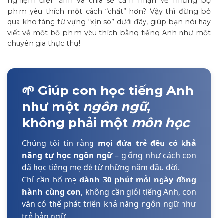
nghiệm điện ảnh và chia sẻ cảm nhận về những bộ
phim yêu thích một cách “chất” hơn? Vậy thì đừng bỏ
qua kho tàng từ vựng “xịn sò” dưới đây, giúp bạn nói hay
viết về một bộ phim yêu thích bằng tiếng Anh như một
chuyên gia thực thụ!
🌱 Giúp con học tiếng Anh
như một
ngôn ngữ
,
không phải một
môn học
Chúng tôi tin rằng
mọi đứa trẻ đều có khả
năng tự học ngôn ngữ
– giống như cách con
đã học tiếng mẹ đẻ từ những năm đầu đời.
Chỉ cần bố mẹ
dành 30 phút mỗi ngày đồng
hành cùng con
, không cần giỏi tiếng Anh, con
vẫn có thể phát triển khả năng ngôn ngữ như
trẻ bản ngữ.