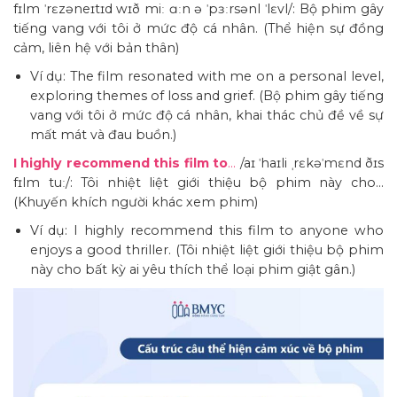
fɪlm ˈrɛzəneɪtɪd wɪð miː ɑːn ə ˈpɜːrsənl ˈlɛvl/: Bộ phim gây
tiếng vang với tôi ở mức độ cá nhân. (Thể hiện sự đồng
cảm, liên hệ với bản thân)
Ví dụ: The film resonated with me on a personal level,
exploring themes of loss and grief. (Bộ phim gây tiếng
vang với tôi ở mức độ cá nhân, khai thác chủ đề về sự
mất mát và đau buồn.)
I highly recommend this film to
…
/aɪ ˈhaɪli ˌrɛkəˈmɛnd ðɪs
fɪlm tuː/: Tôi nhiệt liệt giới thiệu bộ phim này cho…
(Khuyến khích người khác xem phim)
Ví dụ: I highly recommend this film to anyone who
enjoys a good thriller. (Tôi nhiệt liệt giới thiệu bộ phim
này cho bất kỳ ai yêu thích thể loại phim giật gân.)