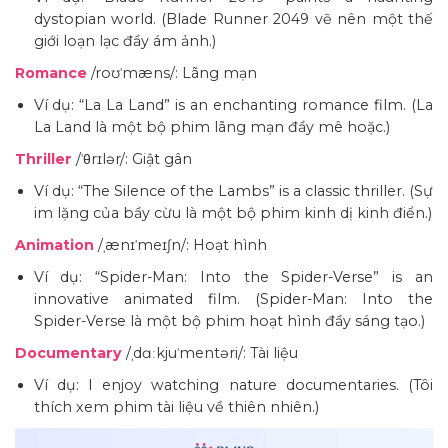
dystopian world. (Blade Runner 2049 vẽ nên một thế
giới loạn lạc đầy ám ảnh.)
Romance
/roʊˈmæns/: Lãng mạn
Ví dụ: “La La Land” is an enchanting romance film. (La
La Land là một bộ phim lãng mạn đầy mê hoặc.)
Thriller
/ˈθrɪlər/: Giật gân
Ví dụ: “The Silence of the Lambs” is a classic thriller. (Sự
im lặng của bầy cừu là một bộ phim kinh dị kinh điển.)
Animation
/ˌænɪˈmeɪʃn/: Hoạt hình
Ví dụ: “Spider-Man: Into the Spider-Verse” is an
innovative animated film. (Spider-Man: Into the
Spider-Verse là một bộ phim hoạt hình đầy sáng tạo.)
Documentary
/ˌdɑːkjuˈmentəri/: Tài liệu
Ví dụ: I enjoy watching nature documentaries. (Tôi
thích xem phim tài liệu về thiên nhiên.)