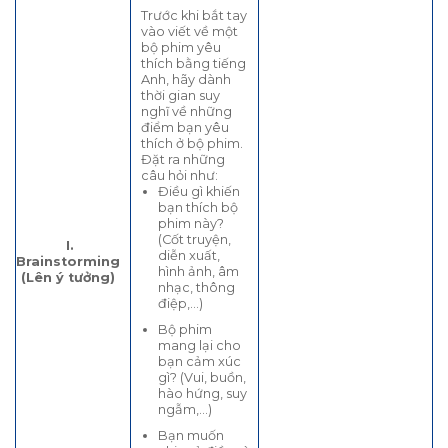
Trước khi bắt tay
vào viết về một
bộ phim yêu
thích bằng tiếng
Anh, hãy dành
thời gian suy
nghĩ về những
điểm bạn yêu
thích ở bộ phim.
Đặt ra những
câu hỏi như:
Điều gì khiến
bạn thích bộ
phim này?
(Cốt truyện,
I.
diễn xuất,
Brainstorming
hình ảnh, âm
(Lên ý tưởng)
nhạc, thông
điệp,…)
Bộ phim
mang lại cho
bạn cảm xúc
gì? (Vui, buồn,
hào hứng, suy
ngẫm,…)
Bạn muốn