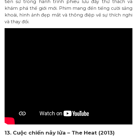
tiền sử trong hành trình phiêu lưu đầy thử thách và
khám phá thế giới mới. Phim mang đến tiếng cười sảng
khoái, hình ảnh đẹp mắt và thông điệp về sự thích nghi
và thay đổi.
13. Cuộc chiến nảy lửa – The Heat (2013)