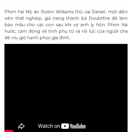
Phim hài Mỹ do Robin Williams thủ vai Daniel, một diễn
viên thất nghiệp, giả trang thành bà Doubtfire để làm
bảo mẫu cho các con sau khi vợ anh ly hôn. Phim hài
hước, cảm động về tình phụ tử và nỗ lực của người cha
để níu giữ hạnh phúc gia đình.