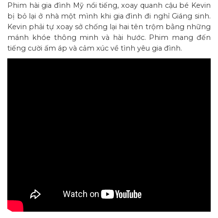
Phim hài gia đình Mỹ nổi tiếng, xoay quanh cậu bé Kevin
bị bỏ lại ở nhà một mình khi gia đình đi nghỉ Giáng sinh.
Kevin phải tự xoay sở chống lại hai tên trộm bằng những
mánh khóe thông minh và hài hước. Phim mang đến
tiếng cười ấm áp và cảm xúc về tình yêu gia đình.