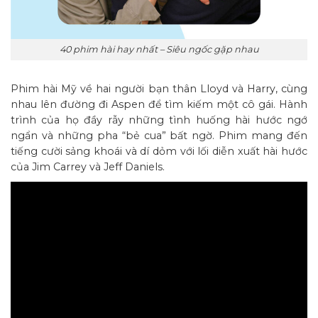
40 phim hài hay nhất – Siêu ngốc gặp nhau
Phim hài Mỹ về hai người bạn thân Lloyd và Harry, cùng
nhau lên đường đi Aspen để tìm kiếm một cô gái. Hành
trình của họ đầy rẫy những tình huống hài hước ngớ
ngẩn và những pha “bẻ cua” bất ngờ. Phim mang đến
tiếng cười sảng khoái và dí dỏm với lối diễn xuất hài hước
của Jim Carrey và Jeff Daniels.