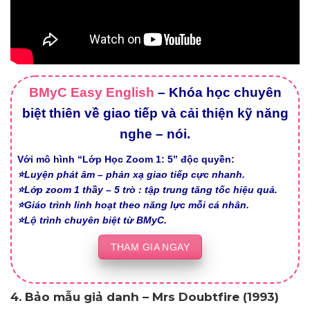
BMyC Easy English
– Khóa học chuyên
biệt thiên về giao tiếp và cải thiện kỹ năng
nghe – nói.
Với mô hình “Lớp Học Zoom 1: 5” độc quyền:
⭐Luyện phát âm – phản xạ giao tiếp cực nhanh.
⭐Lớp zoom 1 thầy – 5 trò : tập trung tăng tốc hiệu quả.
⭐Giáo trình linh hoạt theo năng lực mỗi cá nhân.
⭐Lộ trình chuyên biệt từ BMyC.
THAM GIA NGAY
4. Bảo mẫu giả danh – Mrs Doubtfire (1993)