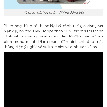
40 phim hài hay nhất – Phi vụ động trời
Phim hoạt hình hài hước lấy bối cảnh thế giới động vật
hiện đại, nơi thỏ Judy Hopps theo đuổi ước mơ trở thành
cảnh sát và khám phá âm mưu đen tối đằng sau sự hòa
bình mong manh. Phim mang đến hình ảnh đẹp mắt,
thông điệp ý nghĩa về sự khác biệt và định kiến xã hội.