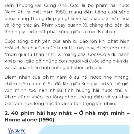
Đến Thượng Đế Cũng Phải Cười là bộ phim hài hước
Nam Phi ra mắt năm 1980, mang đến tiếng cười sảng
khoái cùng thông điệp ý nghĩa về sự khác biệt văn hóa
và lòng trắc ẩn. Phim xoay quanh Xi, chàng thổ dân da
đen ngây thơ, chất phác sống giữa sa mạc Kalahari.
Cuộc sống bình yên của anh bị đảo lộn khi phát hiện
một chiếc chai Coca-Cola rơi từ máy bay, được xem như
“món quà từ thần linh”. Xi mang chai Coca-Cola du hành
khắp nơi, gặp gỡ những con người với cuộc sống hiện đại
và trải qua nhiều tình huống dở khóc dở cười.
Điểm nhấn của phim nằm ở sự hài hước nhẹ nhàng,
châm biếm tinh tế. Sự đối lập giữa Xi ngây thơ và thế giới
văn minh tạo nên nhiều tình huống hài hước thú vị.
Phim cũng khéo léo lồng ghép thông điệp về sự khác
biệt văn hóa, lòng trắc ẩn và sự tôn trọng lẫn nhau.
2. 40 phim hài hay nhất – Ở nhà một mình –
Home alone (1990)