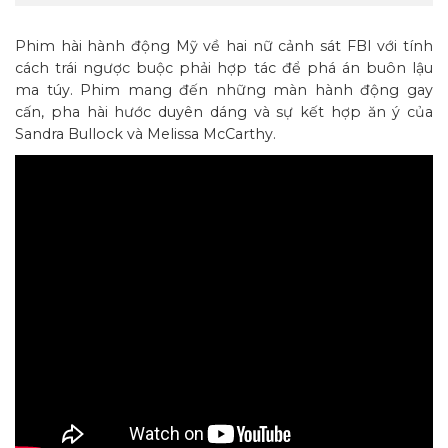
Phim hài hành động Mỹ về hai nữ cảnh sát FBI với tính
cách trái ngược buộc phải hợp tác để phá án buôn lậu
ma túy. Phim mang đến những màn hành động gay
cấn, pha hài hước duyên dáng và sự kết hợp ăn ý của
Sandra Bullock và Melissa McCarthy.