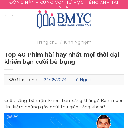
ĐỒNG HÀNH CÙNG CON TỰ HỌC TIẾNG ANH TẠI
Skip
NHÀ!
to
content
Trang chủ
/
Kinh Nghiệm
Top 40 Phim hài hay nhất mọi thời đại
khiến bạn cười bể bụng
3203 lượt xem
24/05/2024
Lê Ngọc
Cuộc sống bận rộn khiến bạn căng thẳng? Bạn muốn
tìm kiếm những giây phút thư giãn, sảng khoái?