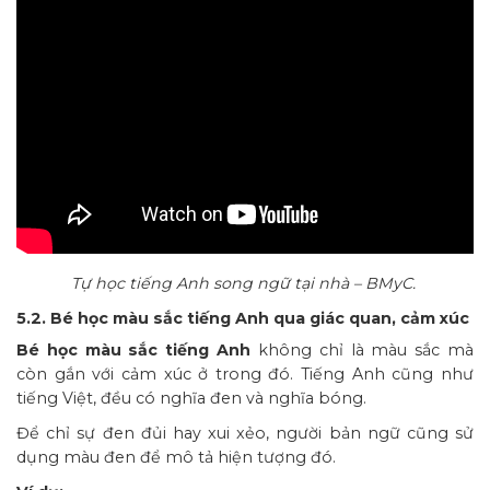
Tự học tiếng Anh song ngữ tại nhà – BMyC.
5.2. Bé học màu sắc tiếng Anh qua giác quan, cảm xúc
Bé học màu sắc tiếng Anh
không chỉ là màu sắc mà
còn gắn với cảm xúc ở trong đó. Tiếng Anh cũng như
tiếng Việt, đều có nghĩa đen và nghĩa bóng.
Để chỉ sự đen đủi hay xui xẻo, người bản ngữ cũng sử
dụng màu đen để mô tả hiện tượng đó.