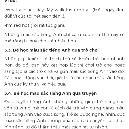
Ví dụ:
-What a black day! My wallet is empty… (Một ngày đen
đủi! Ví của tôi hết sạch tiền…).
-I’m red hot (Tôi rất tức giận).
Những màu sắc tiếng Anh chỉ cảm xúc như thế này sẽ
mở rộng tư duy cho trẻ nhiều hơn.
5.3. Bé học màu sắc tiếng Anh qua trò chơi
Những gì khiến trẻ thích thú sẽ khiến trẻ học nhanh
hơn, do đó, bạn hãy kết hợp lúc trẻ chơi trò chơi hoặc
sáng tạo ra các trò chơi và gắn màu sắc tiếng Anh vào đó.
Các hoạt động vui chơi, giải trí là cách học màu sắc tiếng
Anh cực kỳ thú vị và hiệu quả.
5.4. Bé học màu sắc tiếng Anh qua truyện
Đọc truyện tiếng Anh không những giúp trẻ nâng cao
vốn từ vựng mà còn là cách để trẻ vận dụng bảng màu
sắc tiếng Anh vào cuộc sống. Trẻ sẽ được nghe, nhìn, đọc
màu sắc tiếng Anh thông qua các câu chuyện có chứa
hình ảnh, từ đó thẩm thấu một cách rất tự nhiên.