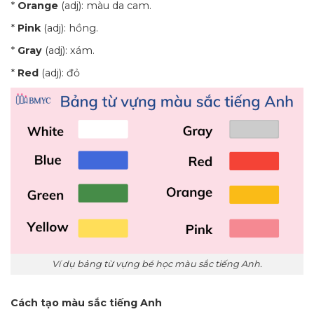
*
Orange
(adj): màu da cam.
*
Pink
(adj): hồng.
*
Gray
(adj): xám.
*
Red
(adj): đỏ
Ví dụ bảng từ vựng bé học màu sắc tiếng Anh.
Cách tạo màu sắc tiếng Anh