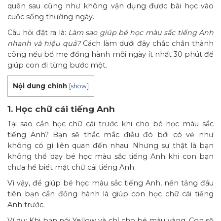
quên sau cũng như không vận dụng được bài học vào
cuộc sống thường ngày.
Câu hỏi đặt ra là:
Làm sao giúp bé học màu sắc tiếng Anh
nhanh và hiệu quả?
Cách làm dưới đây chắc chắn thành
công nếu bố mẹ đồng hành mỗi ngày ít nhất 30 phút để
giúp con đi từng bước một.
Nội dung chính
[
show
]
1. Học chữ cái tiếng Anh
Tại sao cần học chữ cái trước khi cho bé học màu sắc
tiếng Anh? Bạn sẽ thắc mắc điều đó bởi có vẻ như
không có gì liên quan đến nhau. Nhưng sự thật là bạn
không thể dạy bé học màu sắc tiếng Anh khi con bạn
chưa hề biết mặt chữ cái tiếng Anh.
Vì vậy, để giúp bé học màu sắc tiếng Anh, nền tảng đầu
tiên bạn cần đồng hành là giúp con học chữ cái tiếng
Anh trước.
Ví dụ: Khi bạn nói Yellow và chỉ cho bé màu vàng. Con sẽ