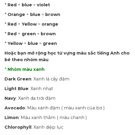
*
Red
+
blue
=
violet
*
Orange
+
blue
=
brown
*
Red
+
Yellow
=
orange
*
Red
+
green
=
brown
*
Yellow
+
blue
=
green
Hoặc bạn mở rộng học từ vựng màu sắc tiếng Anh cho
bé theo nhóm màu
*
Nhóm màu xanh
Dark Green
: Xanh lá cây đậm
Light Blue
: Xanh nhạt
Navy
: Xanh da trời đậm
Avocado
: Màu xanh đậm ( màu xanh của bơ )
Limon
: Màu xanh thẫm ( màu chanh )
Chlorophyll
: Xanh diệp lục