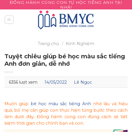
ĐỒNG HÀNH CÙNG CON TỰ HỌC TIẾNG ANH TẠI
Skip
NHÀ!
to
content
Trang chủ
/
Kinh Nghiệm
Tuyệt chiêu giúp bé học màu sắc tiếng
Anh đơn giản, dễ nhớ
6356 lượt xem
14/05/2022
Lê Ngọc
Muốn giúp
bé học màu sắc tiếng Anh
nhớ lâu và hiệu
quả, bố mẹ cần giúp con thực hiện từng bước theo cách
làm dưới đây. Đồng hành cùng con đúng cách sẽ tiết
kiệm thời gian cho chính bạn và con.