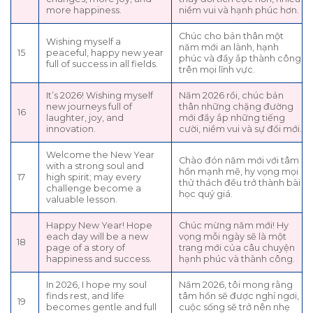
more happiness.
niềm vui và hạnh phúc hơn.
Chúc cho bản thân một
Wishing myself a
năm mới an lành, hạnh
15
peaceful, happy new year
phúc và đầy ắp thành công
full of success in all fields.
trên mọi lĩnh vực.
It’s 2026! Wishing myself
Năm 2026 rồi, chúc bản
new journeys full of
thân những chặng đường
16
laughter, joy, and
mới đầy ắp những tiếng
innovation.
cười, niềm vui và sự đổi mới.
Welcome the New Year
Chào đón năm mới với tâm
with a strong soul and
hồn mạnh mẽ, hy vọng mọi
17
high spirit; may every
thử thách đều trở thành bài
challenge become a
học quý giá.
valuable lesson.
Happy New Year! Hope
Chúc mừng năm mới! Hy
each day will be a new
vọng mỗi ngày sẽ là một
18
page of a story of
trang mới của câu chuyện
happiness and success.
hạnh phúc và thành công.
In 2026, I hope my soul
Năm 2026, tôi mong rằng
finds rest, and life
tâm hồn sẽ được nghỉ ngơi,
19
becomes gentle and full
cuộc sống sẽ trở nên nhẹ