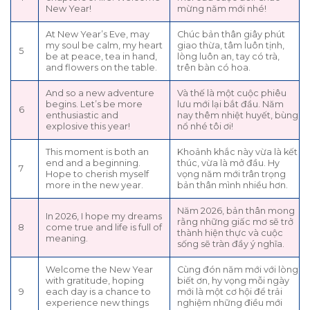
New Year!
mừng năm mới nhé!
At New Year’s Eve, may
Chúc bản thân giây phút
my soul be calm, my heart
giao thừa, tâm luôn tịnh,
5
be at peace, tea in hand,
lòng luôn an, tay có trà,
and flowers on the table.
trên bàn có hoa.
And so a new adventure
Và thế là một cuộc phiêu
begins. Let’s be more
lưu mới lại bắt đầu. Năm
6
enthusiastic and
nay thêm nhiệt huyết, bùng
explosive this year!
nổ nhé tôi ơi!
This moment is both an
Khoảnh khắc này vừa là kết
end and a beginning.
thúc, vừa là mở đầu. Hy
7
Hope to cherish myself
vọng năm mới trân trọng
more in the new year.
bản thân mình nhiều hơn.
Năm 2026, bản thân mong
In 2026, I hope my dreams
rằng những giấc mơ sẽ trở
8
come true and life is full of
thành hiện thực và cuộc
meaning.
sống sẽ tràn đầy ý nghĩa.
Welcome the New Year
Cùng đón năm mới với lòng
with gratitude, hoping
biết ơn, hy vọng mỗi ngày
9
each day is a chance to
mới là một cơ hội để trải
experience new things
nghiệm những điều mới