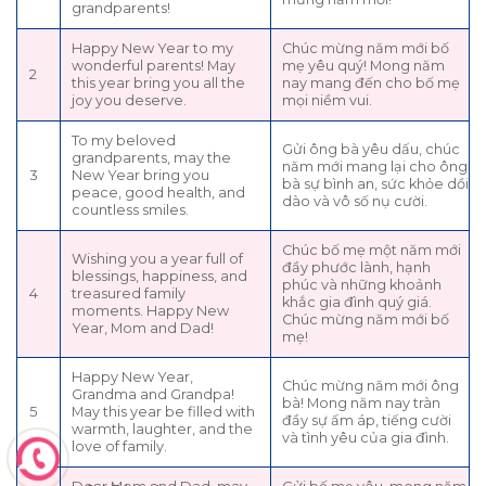
grandparents!
Happy New Year to my
Chúc mừng năm mới bố
wonderful parents! May
mẹ yêu quý! Mong năm
2
this year bring you all the
nay mang đến cho bố mẹ
joy you deserve.
mọi niềm vui.
To my beloved
Gửi ông bà yêu dấu, chúc
grandparents, may the
năm mới mang lại cho ông
3
New Year bring you
bà sự bình an, sức khỏe dồi
peace, good health, and
dào và vô số nụ cười.
countless smiles.
Chúc bố mẹ một năm mới
Wishing you a year full of
đầy phước lành, hạnh
blessings, happiness, and
phúc và những khoảnh
4
treasured family
khắc gia đình quý giá.
moments. Happy New
Chúc mừng năm mới bố
Year, Mom and Dad!
mẹ!
Happy New Year,
Chúc mừng năm mới ông
Grandma and Grandpa!
bà! Mong năm nay tràn
5
May this year be filled with
đầy sự ấm áp, tiếng cười
warmth, laughter, and the
và tình yêu của gia đình.
love of family.