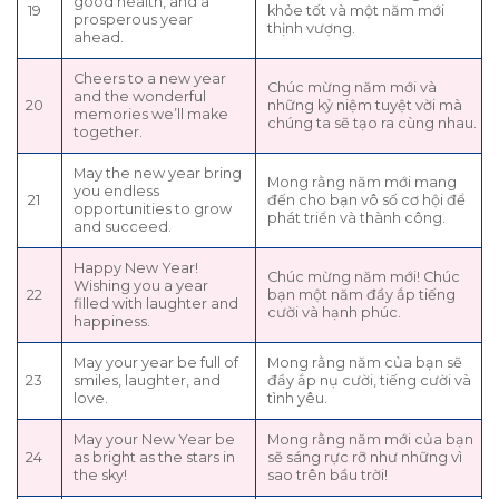
good health, and a
19
khỏe tốt và một năm mới
prosperous year
thịnh vượng.
ahead.
Cheers to a new year
Chúc mừng năm mới và
and the wonderful
20
những kỷ niệm tuyệt vời mà
memories we’ll make
chúng ta sẽ tạo ra cùng nhau.
together.
May the new year bring
Mong rằng năm mới mang
you endless
21
đến cho bạn vô số cơ hội để
opportunities to grow
phát triển và thành công.
and succeed.
Happy New Year!
Chúc mừng năm mới! Chúc
Wishing you a year
22
bạn một năm đầy ắp tiếng
filled with laughter and
cười và hạnh phúc.
happiness.
May your year be full of
Mong rằng năm của bạn sẽ
23
smiles, laughter, and
đầy ắp nụ cười, tiếng cười và
love.
tình yêu.
May your New Year be
Mong rằng năm mới của bạn
24
as bright as the stars in
sẽ sáng rực rỡ như những vì
the sky!
sao trên bầu trời!