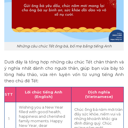
Những câu chúc Tết ông bà, bố mẹ bằng tiếng Anh
Dưới đây là tổng hợp những câu chúc Tết chân thành và
ý nghĩa nhất dành cho người thân, giúp bạn vừa bày tỏ
lòng hiếu thảo, vừa rèn luyện vốn từ vựng tiếng Anh
theo chủ đề Tết:
Lời chúc tiếng Anh
Dịch nghĩa
STT
(English)
(Vietnamese)
Wishing you a New Year
Chúc ông bà năm mới tràn
filled with good health,
đầy sức khỏe, niềm vui và
happiness and cherished
1
những khoảnh khắc gia
family moments. Happy
đình đáng quý. Chúc
New Year, dear
mừng năm mới!