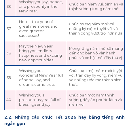
Wishing you joy, peace,
Chúc bạn niềm vui, bình an và
36
and prosperity in the
thịnh vượng trong năm mới.
New Year.
Here’s to a year of
Chúc mừng năm mới với
great memories and
37
những kỷ niệm tuyệt vời và
even greater
thành công vượt trội hơn nữa!
successes!
May the New Year
Mong rằng năm mới sẽ mang
bring you endless
38
đến cho bạn vô vàn hạnh
happiness and exciting
phúc và cơ hội mới đầy thú vị.
new opportunities.
Wishing you a
Chúc bạn một năm mới tuyệt
wonderful New Year full
vời, tràn đầy hy vọng, niềm vui
39
of hope, joy, and
và những ước mơ thành hiện
dreams come true.
thực.
Wishing you a
Chúc bạn một năm thịnh
40
prosperous year full of
vượng, đầy ắp phước lành và
blessings and joy!
niềm vui!
2.2. Những câu chúc Tết 2026 hay bằng tiếng Anh
ngắn gọn