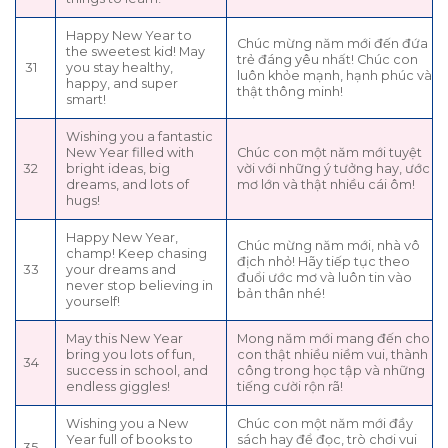
Happy New Year to
Chúc mừng năm mới đến đứa
the sweetest kid! May
trẻ đáng yêu nhất! Chúc con
31
you stay healthy,
luôn khỏe mạnh, hạnh phúc và
happy, and super
thật thông minh!
smart!
Wishing you a fantastic
New Year filled with
Chúc con một năm mới tuyệt
32
bright ideas, big
vời với những ý tưởng hay, ước
dreams, and lots of
mơ lớn và thật nhiều cái ôm!
hugs!
Happy New Year,
Chúc mừng năm mới, nhà vô
champ! Keep chasing
địch nhỏ! Hãy tiếp tục theo
33
your dreams and
đuổi ước mơ và luôn tin vào
never stop believing in
bản thân nhé!
yourself!
May this New Year
Mong năm mới mang đến cho
bring you lots of fun,
con thật nhiều niềm vui, thành
34
success in school, and
công trong học tập và những
endless giggles!
tiếng cười rộn rã!
Wishing you a New
Chúc con một năm mới đầy
Year full of books to
sách hay để đọc, trò chơi vui
35