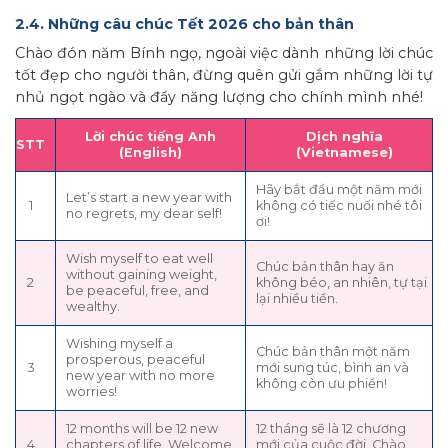
2.4. Những câu chúc Tết 2026 cho bản thân
Chào đón năm Bính ngọ, ngoài việc dành những lời chúc
tốt đẹp cho người thân, đừng quên gửi gắm những lời tự
nhủ ngọt ngào và đầy năng lượng cho chính mình nhé!
Lời chúc tiếng Anh
Dịch nghĩa
STT
(English)
(Vietnamese)
Hãy bắt đầu một năm mới
Let’s start a new year with
1
không có tiếc nuối nhé tôi
no regrets, my dear self!
ơi!
Wish myself to eat well
Chúc bản thân hay ăn
without gaining weight,
2
không béo, an nhiên, tự tại
be peaceful, free, and
lại nhiều tiền.
wealthy.
Wishing myself a
Chúc bản thân một năm
prosperous, peaceful
3
mới sung túc, bình an và
new year with no more
không còn ưu phiền!
worries!
12 months will be 12 new
12 tháng sẽ là 12 chương
4
chapters of life. Welcome
mới của cuộc đời. Chào