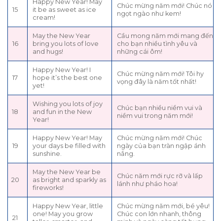
Happy New Year! May
Chúc mừng năm mới! Chúc nó
15
it be as sweet as ice
ngọt ngào như kem!
cream!
May the New Year
Cầu mong năm mới mang đến
16
bring you lots of love
cho bạn nhiều tình yêu và
and hugs!
những cái ôm!
Happy New Year! I
Chúc mừng năm mới! Tôi hy
17
hope it’s the best one
vọng đây là năm tốt nhất!
yet!
Wishing you lots of joy
Chúc bạn nhiều niềm vui và
18
and fun in the New
niềm vui trong năm mới!
Year!
Happy New Year! May
Chúc mừng năm mới! Chúc
19
your days be filled with
ngày của bạn tràn ngập ánh
sunshine.
nắng.
May the New Year be
Chúc năm mới rực rỡ và lấp
20
as bright and sparkly as
lánh như pháo hoa!
fireworks!
Happy New Year, little
Chúc mừng năm mới, bé yêu!
one! May you grow
Chúc con lớn nhanh, thông
21