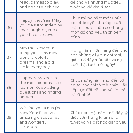
read, games to play,
để chơi và những mục tiêu
and goals to achieve!
tuyệt vời để đạt được!
Chúc mừng năm mới! Chúc
Happy New Year! May
con được yêu thương, cười
you be surrounded by
36
thật nhiều và luôn có những
love, laughter, and all
món đồ chơi yêu thích bên
your favorite toys!
mình!
May the New Year
Mong năm mới mang đến cho
bring you shiny new
con những cây bút chì mới,
37
pencils, colorful
giấc mơ đầy màu sắc và nụ
dreams, and a big
cười thật tươi mỗi ngày!
smile every day!
Happy New Year to
Chúc mừng năm mới đến với
the most curious little
người học hỏi tò mò nhất! Hãy
38
learner! Keep asking
tiếp tục đặt câu hỏi và tìm câu
questions and finding
trả lời nhé!
answers!
Wishing you a magical
New Year filled with
Chúc con một năm mới đầy kỳ
39
amazing discoveries
diệu với những khám phá
and wonderful
tuyệt vời và bất ngờ đáng yêu!
surprises!