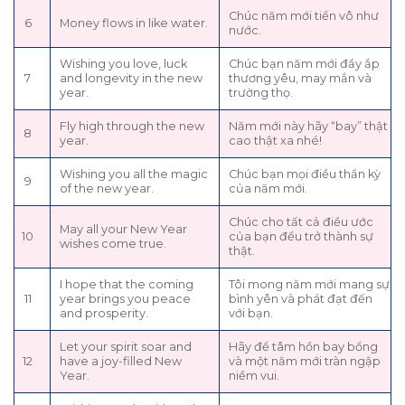
Chúc năm mới tiền vô như
6
Money flows in like water.
nước.
Wishing you love, luck
Chúc bạn năm mới đầy ắp
7
and longevity in the new
thương yêu, may mắn và
year.
trường thọ.
Fly high through the new
Năm mới này hãy “bay” thật
8
year.
cao thật xa nhé!
Wishing you all the magic
Chúc bạn mọi điều thần kỳ
9
of the new year.
của năm mới.
Chúc cho tất cả điều ước
May all your New Year
10
của bạn đều trở thành sự
wishes come true.
thật.
I hope that the coming
Tôi mong năm mới mang sự
11
year brings you peace
bình yên và phát đạt đến
and prosperity.
với bạn.
Let your spirit soar and
Hãy để tâm hồn bay bổng
12
have a joy-filled New
và một năm mới tràn ngập
Year.
niềm vui.