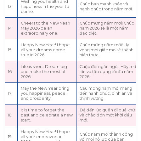
Wishing you health and
Chúc bạn mạnh khỏe và
13
happiness in the year to
hạnh phúc trong năm mới.
come.
Cheers to the New Year!
Chúc mừng năm mới! Chúc
14
May 2026 be an
năm 2026 sẽ là một năm
extraordinary one.
đặc biệt.
Happy New Year! I hope
Chúc mừng năm mới! Hy
15
all your dreams come
vọng mọi giấc mơ sẽ thành
true in 2026.
hiện thực.
Life is short. Dream big
Cuộc đời ngắn ngủi. Hãy mơ
16
and make the most of
lớn và tận dụng tối đa năm
2026!
2026!
May the New Year bring
Cầu mong năm mới mang
17
you happiness, peace,
đến hạnh phúc, bình an và
and prosperity.
thịnh vượng.
It is time to forget the
Đã đến lúc quên đi quá khứ
18
past and celebrate a new
và chào đón một khởi đầu
start.
mới.
Happy New Year! I hope
Chúc năm mới thành công
19
all your endeavors in
với mọi nỗ lực của bạn.