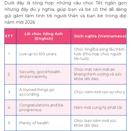
Dưới đây là tổng hợp những câu chúc Tết ngắn gọn
nhưng đầy đủ ý nghĩa, giúp bạn và bé có thể dễ dàng
gửi gắm tâm tình tới người thân và bạn bè trong dịp
năm mới 2026:
Lời chúc tiếng Anh
STT
Dịch nghĩa (Vietnamese)
(English)
Chúc ông/bà sống lâu trăm
1
Live up to 100 years.
tuổi. (Phù hợp chúc người
lớn tuổi)
Chúc một năm mới an
Security, good health
2
khang thịnh vượng và sức
and prosperity.
khỏe dồi dào.
A myriad things go
3
Chúc năm mới vạn sự như ý.
according.
Congratulations and be
4
Năm mới cung hỷ phát tài.
prosperous.
Chúc bạn năm mới sức
5
Plenty of health.
khỏe dồi dào.