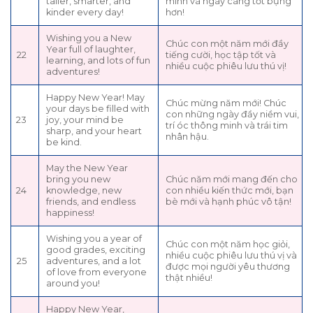
taller, smarter, and
minh và ngày càng tốt bụng
kinder every day!
hơn!
Wishing you a New
Chúc con một năm mới đầy
Year full of laughter,
22
tiếng cười, học tập tốt và
learning, and lots of fun
nhiều cuộc phiêu lưu thú vị!
adventures!
Happy New Year! May
Chúc mừng năm mới! Chúc
your days be filled with
con những ngày đầy niềm vui,
23
joy, your mind be
trí óc thông minh và trái tim
sharp, and your heart
nhân hậu.
be kind.
May the New Year
bring you new
Chúc năm mới mang đến cho
24
knowledge, new
con nhiều kiến thức mới, bạn
friends, and endless
bè mới và hạnh phúc vô tận!
happiness!
Wishing you a year of
Chúc con một năm học giỏi,
good grades, exciting
nhiều cuộc phiêu lưu thú vị và
25
adventures, and a lot
được mọi người yêu thương
of love from everyone
thật nhiều!
around you!
Happy New Year,