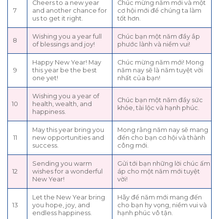
Cheers to a new year
Chúc mừng năm mới và một
7
and another chance for
cơ hội mới để chúng ta làm
us to get it right.
tốt hơn.
Wishing you a year full
Chúc bạn một năm đầy ắp
8
of blessings and joy!
phước lành và niềm vui!
Happy New Year! May
Chúc mừng năm mới! Mong
9
this year be the best
năm nay sẽ là năm tuyệt vời
one yet!
nhất của bạn!
Wishing you a year of
Chúc bạn một năm đầy sức
10
health, wealth, and
khỏe, tài lộc và hạnh phúc.
happiness.
May this year bring you
Mong rằng năm nay sẽ mang
11
new opportunities and
đến cho bạn cơ hội và thành
success.
công mới.
Sending you warm
Gửi tới bạn những lời chúc ấm
12
wishes for a wonderful
áp cho một năm mới tuyệt
New Year!
vời!
Let the New Year bring
Hãy để năm mới mang đến
13
you hope, joy, and
cho bạn hy vọng, niềm vui và
endless happiness.
hạnh phúc vô tận.