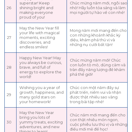
superstar! Keep
Chúc mừng năm mới, ngôi sao
26
shining bright and
nhỏ! Hãy luôn tỏa sáng và làm
making everyone
mọi người tự hào về con nhé!
proud of you!
May the New Year fill
Mong năm mới mang đến cho
your life with magical
con những khoảnh khắc kỳ
27
moments, exciting
diệu, khám phá thú vị và
discoveries, and
những nụ cười bất tận!
endless smiles!
Happy New Year! May
Chúc mừng năm mới! Chúc
you always be curious,
con luôn tò mò, dũng cảm và
28
brave, and full of
tràn đầy năng lượng để khám
energy to explore the
phá thế giới!
world!
Wishing you a year of
Chúc con một năm đầy sự
growth, happiness, and
phát triển, niềm vui và nhận
29
many gold stars on
được thật nhiều sao vàng
your homework!
trong bài tập nhé!
May the New Year
Chúc năm mới mang đến cho
bring you lots of
con thật nhiều món ngon,
30
yummy treats, exciting
cuộc phiêu lưu thú vị và những
adventures, and new
điều mới mẻ để học!
things to learn!