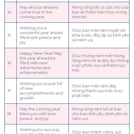
May all your dreams
Mong rằng tất cả ước mơ của
14
come true in the
bạn sẽ thành hiện thực trong
coming year.
năm tới.
Wishing you a
Chúc bạn một năm tuyệt vời
wonderful year ahead
15
phía trước, đầy ắp sự bình yên
filled with peace and
và niềm vui.
joy.
Happy New Year! May
Chúc mừng năm mới! Mong
the year ahead be
rằng năm tới sẽ đầy ắp những
16
filled with new
cuộc phiêu lưu và thành tựu
adventures and
mới.
achievements.
Wishing you a year full
Chúc bạn một năm đầy
of new
17
những thành tựu mới và sự
accomplishments and
phát triển.
growth.
May the coming year
Mong rằng năm tới sẽ ban
18
bless you with love,
cho bạn tình yêu, bình yên và
peace, and joy.
niềm vui.
Wishing you success,
Chúc bạn thành công, sức