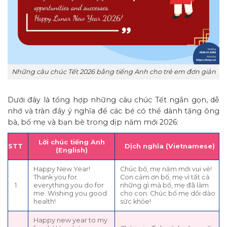
Những câu chúc Tết 2026 bằng tiếng Anh cho trẻ em đơn giản
Dưới đây là tổng hợp những câu chúc Tết ngắn gọn, dễ
nhớ và tràn đầy ý nghĩa để các bé có thể dành tặng ông
bà, bố mẹ và bạn bè trong dịp năm mới 2026:
Lời chúc tiếng Anh
STT
Dịch nghĩa (Vietnamese)
(English)
Happy New Year!
Chúc bố, mẹ năm mới vui vẻ!
Thank you for
Con cảm ơn bố, mẹ vì tất cả
1
everything you do for
những gì mà bố, mẹ đã làm
me. Wishing you good
cho con. Chúc bố mẹ dồi dào
health!
sức khỏe!
Happy new year to my