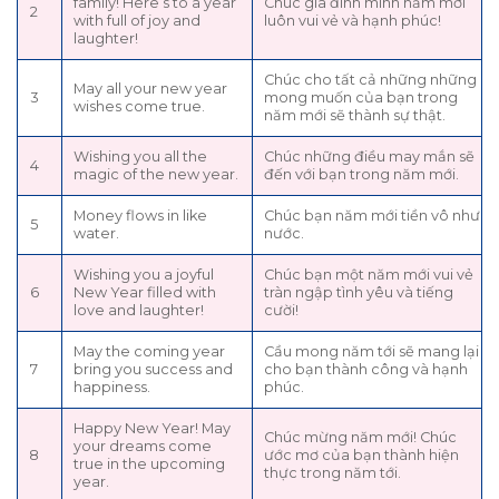
family! Here’s to a year
Chúc gia đình mình năm mới
2
with full of joy and
luôn vui vẻ và hạnh phúc!
laughter!
Chúc cho tất cả những những
May all your new year
3
mong muốn của bạn trong
wishes come true.
năm mới sẽ thành sự thật.
Wishing you all the
Chúc những điều may mắn sẽ
4
magic of the new year.
đến với bạn trong năm mới.
Money flows in like
Chúc bạn năm mới tiền vô như
5
water.
nước.
Wishing you a joyful
Chúc bạn một năm mới vui vẻ
6
New Year filled with
tràn ngập tình yêu và tiếng
love and laughter!
cười!
May the coming year
Cầu mong năm tới sẽ mang lại
7
bring you success and
cho bạn thành công và hạnh
happiness.
phúc.
Happy New Year! May
Chúc mừng năm mới! Chúc
your dreams come
8
ước mơ của bạn thành hiện
true in the upcoming
thực trong năm tới.
year.