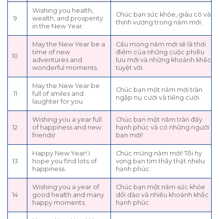
Wishing you health,
Chúc bạn sức khỏe, giàu có và
9
wealth, and prosperity
thịnh vượng trong năm mới.
in the New Year.
May the New Year be a
Cầu mong năm mới sẽ là thời
time of new
điểm của những cuộc phiêu
10
adventures and
lưu mới và những khoảnh khắc
wonderful moments.
tuyệt vời.
May the New Year be
Chúc bạn một năm mới tràn
11
full of smiles and
ngập nụ cười và tiếng cười.
laughter for you.
Wishing you a year full
Chúc bạn một năm tràn đầy
12
of happiness and new
hạnh phúc và có những người
friends!
bạn mới!
Happy New Year! I
Chúc mừng năm mới! Tôi hy
13
hope you find lots of
vọng bạn tìm thấy thật nhiều
happiness.
hạnh phúc.
Wishing you a year of
Chúc bạn một năm sức khỏe
14
good health and many
dồi dào và nhiều khoảnh khắc
happy moments.
hạnh phúc.