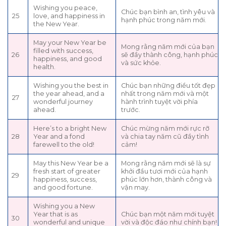
Wishing you peace,
Chúc bạn bình an, tình yêu và
25
love, and happiness in
hạnh phúc trong năm mới.
the New Year.
May your New Year be
Mong rằng năm mới của bạn
filled with success,
26
sẽ đầy thành công, hạnh phúc
happiness, and good
và sức khỏe.
health.
Wishing you the best in
Chúc bạn những điều tốt đẹp
the year ahead, and a
nhất trong năm mới và một
27
wonderful journey
hành trình tuyệt vời phía
ahead.
trước.
Here’s to a bright New
Chúc mừng năm mới rực rỡ
28
Year and a fond
và chia tay năm cũ đầy tình
farewell to the old!
cảm!
May this New Year be a
Mong rằng năm mới sẽ là sự
fresh start of greater
khởi đầu tươi mới của hạnh
29
happiness, success,
phúc lớn hơn, thành công và
and good fortune.
vận may.
Wishing you a New
Year that is as
Chúc bạn một năm mới tuyệt
30
wonderful and unique
vời và độc đáo như chính bạn!