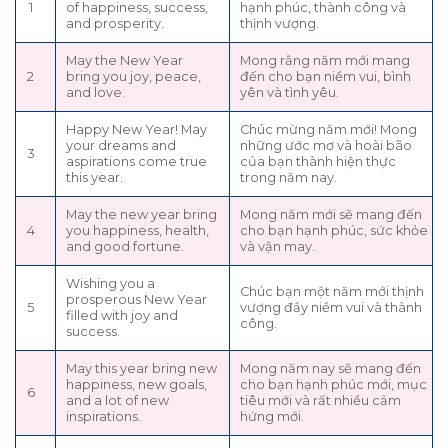
1
of happiness, success,
hạnh phúc, thành công và
and prosperity.
thịnh vượng.
May the New Year
Mong rằng năm mới mang
2
bring you joy, peace,
đến cho bạn niềm vui, bình
and love.
yên và tình yêu.
Happy New Year! May
Chúc mừng năm mới! Mong
your dreams and
những ước mơ và hoài bão
3
aspirations come true
của bạn thành hiện thực
this year.
trong năm nay.
May the new year bring
Mong năm mới sẽ mang đến
4
you happiness, health,
cho bạn hạnh phúc, sức khỏe
and good fortune.
và vận may.
Wishing you a
Chúc bạn một năm mới thịnh
prosperous New Year
5
vượng đầy niềm vui và thành
filled with joy and
công.
success.
May this year bring new
Mong năm nay sẽ mang đến
happiness, new goals,
cho bạn hạnh phúc mới, mục
6
and a lot of new
tiêu mới và rất nhiều cảm
inspirations.
hứng mới.