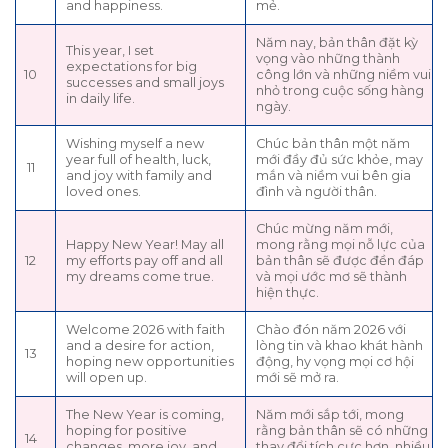
and happiness.
mẻ.
Năm nay, bản thân đặt kỳ
This year, I set
vọng vào những thành
expectations for big
10
công lớn và những niềm vui
successes and small joys
nhỏ trong cuộc sống hàng
in daily life.
ngày.
Wishing myself a new
Chúc bản thân một năm
year full of health, luck,
mới đầy đủ sức khỏe, may
11
and joy with family and
mắn và niềm vui bên gia
loved ones.
đình và người thân.
Chúc mừng năm mới,
Happy New Year! May all
mong rằng mọi nỗ lực của
12
my efforts pay off and all
bản thân sẽ được đền đáp
my dreams come true.
và mọi ước mơ sẽ thành
hiện thực.
Welcome 2026 with faith
Chào đón năm 2026 với
and a desire for action,
lòng tin và khao khát hành
13
hoping new opportunities
động, hy vọng mọi cơ hội
will open up.
mới sẽ mở ra.
The New Year is coming,
Năm mới sắp tới, mong
hoping for positive
rằng bản thân sẽ có những
14
changes, more joy, and
thay đổi tích cực hơn, nhiều