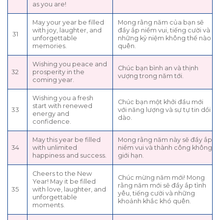
as you are!
May your year be filled
Mong rằng năm của bạn sẽ
with joy, laughter, and
đầy ắp niềm vui, tiếng cười và
31
unforgettable
những kỷ niệm không thể nào
memories.
quên.
Wishing you peace and
Chúc bạn bình an và thịnh
32
prosperity in the
vượng trong năm tới.
coming year.
Wishing you a fresh
Chúc bạn một khởi đầu mới
start with renewed
33
với năng lượng và sự tự tin dồi
energy and
dào.
confidence.
May this year be filled
Mong rằng năm này sẽ đầy ắp
34
with unlimited
niềm vui và thành công không
happiness and success.
giới hạn.
Cheers to the New
Chúc mừng năm mới! Mong
Year! May it be filled
rằng năm mới sẽ đầy ắp tình
35
with love, laughter, and
yêu, tiếng cười và những
unforgettable
khoảnh khắc khó quên.
moments.