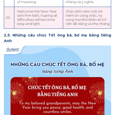
of meaning.
nhàng và ý nghĩa.
Welcome the New Year
Chào đón năm mới với
with firm faith, hoping all
niềm tin vững chắc, hy
20
difficulties will become
vọng mọi khó khăn sẽ trở
easy and light.
nên dễ dàng và nhẹ nhàng.
2.5. Những câu chúc Tết ông bà, bố mẹ bằng tiếng
Anh