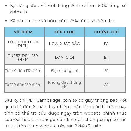
Kỹ năng đọc và viết tiếng Anh chiếm 50% tổng số
điểm thi
Kỹ năng nghe và nói chiếm 25% tổng số điểm thi.
SỐ ĐIỂM
XẾP LOẠI
CHỨNG CHỈ
TỪ 160 ĐẾN 170
LOẠI XUẤT SẮC
B1
ĐIỂM
TỪ 153 ĐẾN 159
LOẠI GIỎI
B1
ĐIỂM
Từ 140 đến 152 điểm
Đạt chứng chỉ
B1
Không đạt chứng
Từ 120 đến 139 điểm
A2
chỉ
Sau kỳ thi PET Cambridge, con sẽ có giấy thông báo kết
quả từ 4 đến 6 tuần. Tuy nhiên phần làm bài thi trên máy
tính có thể tra cứu được ngay trên website chính thức
của Đại học Cambridge còn kết quả chung cũng có thể
tự tra trên trang website này sau 2 đến 3 tuần.