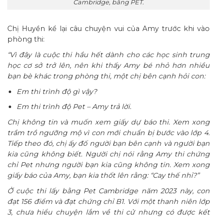
Cambridge, bằng PET.
Chị Huyền kể lại câu chuyện vui của Amy trước khi vào
phòng thi:
“Vì đây là cuộc thi hầu hết dành cho các học sinh trung
học cơ sở trở lên, nên khi thấy Amy bé nhỏ hơn nhiều
bạn bè khác trong phòng thi, một chị bên cạnh hỏi con:
Em thi trình độ gì vậy?
Em thi trình độ Pet – Amy trả lời.
Chị không tin và muốn xem giấy dự báo thi. Xem xong
trầm trồ ngưỡng mộ vì con mới chuẩn bị bước vào lớp 4.
Tiếp theo đó, chị ấy đố người bạn bên cạnh và người bạn
kia cũng không biết. Người chị nói rằng Amy thi chứng
chỉ Pet nhưng người bạn kia cũng không tin. Xem xong
giấy báo của Amy, bạn kia thốt lên rằng: “Cay thế nhỉ?”
Ở cuộc thi lấy bằng Pet Cambridge năm 2023 này, con
đạt 156 điểm và đạt chứng chỉ B1. Với một thanh niên lớp
3, chưa hiểu chuyện lắm về thi cử nhưng có được kết