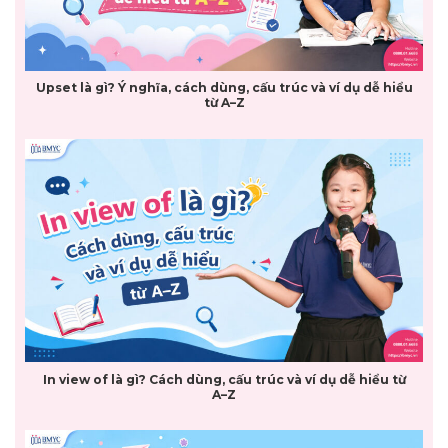
Upset là gì? Ý nghĩa, cách dùng, cấu trúc và ví dụ dễ hiểu
từ A–Z
In view of là gì? Cách dùng, cấu trúc và ví dụ dễ hiểu từ
A–Z