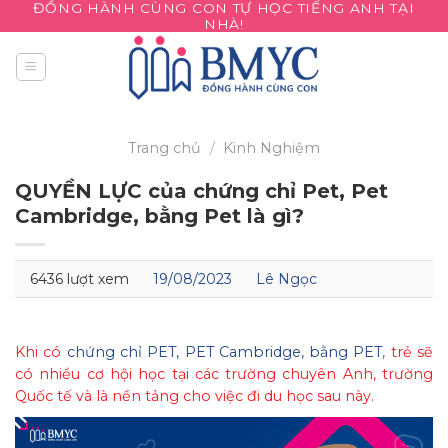
ĐỒNG HÀNH CÙNG CON TỰ HỌC TIẾNG ANH TẠI
Skip
NHÀ!
to
content
Trang chủ
/
Kinh Nghiệm
QUYỀN LỰC của chứng chỉ Pet, Pet
Cambridge, bằng Pet là gì?
6436 lượt xem
19/08/2023
Lê Ngọc
Khi có
chứng chỉ PET, PET Cambridge, bằng PET
, trẻ sẽ
có nhiều cơ hội học tại các trường chuyên Anh, trường
Quốc tế và là nền tảng cho việc đi du học sau này.