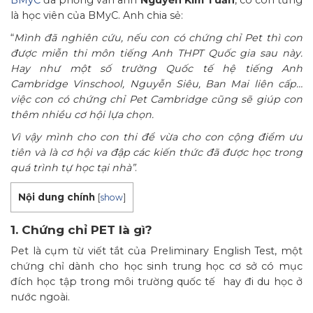
BMyC
đã phỏng vấn anh
Nguyễn Kim Tuấn
, có con từng
là học viên của BMyC. Anh chia sẻ:
“
Mình đã nghiên cứu, nếu con có chứng chỉ Pet thì con
được miễn thi môn tiếng Anh THPT Quốc gia sau này.
Hay như một số trường Quốc tế hệ tiếng Anh
Cambridge Vinschool, Nguyễn Siêu, Ban Mai liên cấp…
việc con có chứng chỉ Pet Cambridge cũng sẽ giúp con
thêm nhiều cơ hội lựa chọn.
Vì vậy mình cho con thi để vừa cho con cộng điểm ưu
tiên và là cơ hội va đập các kiến thức đã được học trong
quá trình tự học tại nhà”
.
Nội dung chính
[
show
]
1. Chứng chỉ PET là gì?
Pet là cụm từ viết tắt của Preliminary English Test, một
chứng chỉ dành cho học sinh trung học cơ sở có mục
đích học tập trong môi trường quốc tế hay đi du học ở
nước ngoài.