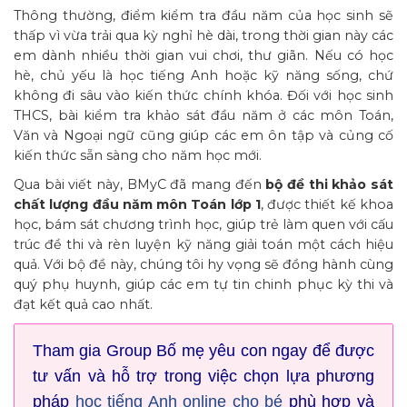
Thông thường, điểm kiểm tra đầu năm của học sinh sẽ
thấp vì vừa trải qua kỳ nghỉ hè dài, trong thời gian này các
em dành nhiều thời gian vui chơi, thư giãn. Nếu có học
hè, chủ yếu là học tiếng Anh hoặc kỹ năng sống, chứ
không đi sâu vào kiến thức chính khóa. Đối với học sinh
THCS, bài kiểm tra khảo sát đầu năm ở các môn Toán,
Văn và Ngoại ngữ cũng giúp các em ôn tập và củng cố
kiến thức sẵn sàng cho năm học mới.
Qua bài viết này, BMyC đã mang đến
bộ đề thi khảo sát
chất lượng đầu năm môn Toán lớp 1
, được thiết kế khoa
học, bám sát chương trình học, giúp trẻ làm quen với cấu
trúc đề thi và rèn luyện kỹ năng giải toán một cách hiệu
quả. Với bộ đề này, chúng tôi hy vọng sẽ đồng hành cùng
quý phụ huynh, giúp các em tự tin chinh phục kỳ thi và
đạt kết quả cao nhất.
Tham gia Group Bố mẹ yêu con ngay để được
tư vấn và hỗ trợ trong việc chọn lựa phương
pháp
học tiếng Anh online cho bé
phù hợp và