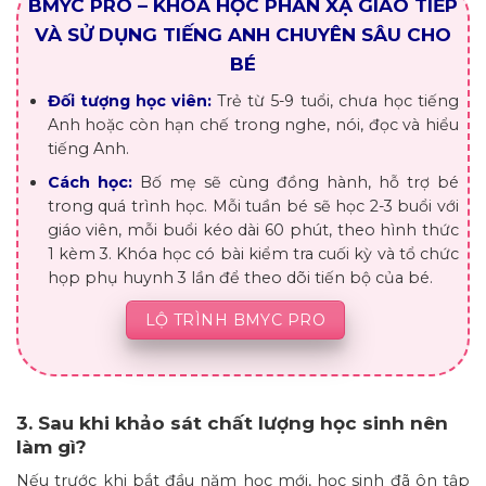
BMYC PRO – KHÓA HỌC PHẢN XẠ GIAO TIẾP
VÀ SỬ DỤNG TIẾNG ANH CHUYÊN SÂU CHO
BÉ
Đối tượng học viên:
Trẻ từ 5-9 tuổi, chưa học tiếng
Anh hoặc còn hạn chế trong nghe, nói, đọc và hiểu
tiếng Anh.
Cách học:
Bố mẹ sẽ cùng đồng hành, hỗ trợ bé
trong quá trình học. Mỗi tuần bé sẽ học 2-3 buổi với
giáo viên, mỗi buổi kéo dài 60 phút, theo hình thức
1 kèm 3. Khóa học có bài kiểm tra cuối kỳ và tổ chức
họp phụ huynh 3 lần để theo dõi tiến bộ của bé.
LỘ TRÌNH BMYC PRO
3. Sau khi khảo sát chất lượng học sinh nên
làm gì?
Nếu trước khi bắt đầu năm học mới, học sinh đã ôn tập