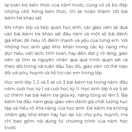
lại toàn bộ kiến thức của năm trước, củng cố và bù đắp
những chỗ hổng kiến thức, thì sẽ hoàn thành tốt bài
kiểm tra khảo sát.
Khi nhận lớp và tiếp quản học sinh, các giáo viên sẽ dựa
vào bài kiểm tra khảo sát đầu năm và một số bài đánh
giá khác để hiểu rõ điểm mạnh và yếu của từng em. Với
những học sinh gặp khó khăn trong các kỹ năng như
đọc hiểu, viết lách, tính toán, hay diễn đạt ý rõ ràng, giáo
viên sẽ tìm ra nguyên nhân qua quá trình quan sát và
theo dõi trong vài tuần đầu. Sau đó, giáo viên có thể trao
đổi với phụ huynh và hỗ trợ các em trong lớp.
Học sinh lớp 1, 2 và 3 sẽ có 3 bài kiểm tra trong năm: đầu
năm, cuối học kỳ I và cuối học kỳ II. Học sinh lớp 4 và 5 sẽ
có thêm hai bài kiểm tra giữa kỳ, nâng tổng số lên 5. Bài
kiểm tra đầu năm giúp giáo viên đánh giá chất lượng học
tập và hiểu rõ khả năng của học sinh. Đề kiểm tra không
nhằm gây khó khăn hay tạo áp lực cho phụ huynh, mà
chỉ bao gồm nội dung từ chương trình của năm học
trước.