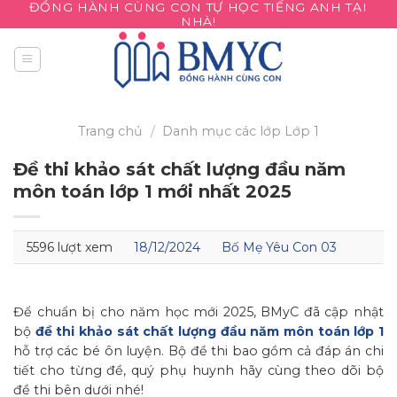
ĐỒNG HÀNH CÙNG CON TỰ HỌC TIẾNG ANH TẠI
Skip
NHÀ!
to
content
Trang chủ
/
Danh mục các lớp
Lớp 1
Đề thi khảo sát chất lượng đầu năm
môn toán lớp 1 mới nhất 2025
5596 lượt xem
18/12/2024
Bố Mẹ Yêu Con 03
Để chuẩn bị cho năm học mới 2025, BMyC đã cập nhật
bộ
đề thi khảo sát chất lượng đầu năm môn toán lớp 1
hỗ trợ các bé ôn luyện. Bộ đề thi bao gồm cả đáp án chi
tiết cho từng đề, quý phụ huynh hãy cùng theo dõi bộ
đề thi bên dưới nhé!