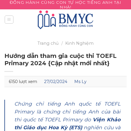
ĐỒNG HÀNH CÙNG CON TỰ HỌC TIẾNG ANH TẠI
Skip
NHÀ!
to
content
Trang chủ
/
Kinh Nghiệm
Hướng dẫn tham gia cuộc thi TOEFL
Primary 2024 {Cập nhật mới nhất}
6150 lượt xem
27/02/2024
Ms Ly
Chứng chỉ tiếng Anh quốc tế TOEFL
Primary là chứng chỉ tiếng Anh của bài
thi quốc tế TOEFL Primary do
Viện Khảo
thí Giáo dục Hoa Kỳ (ETS)
nghiên cứu và