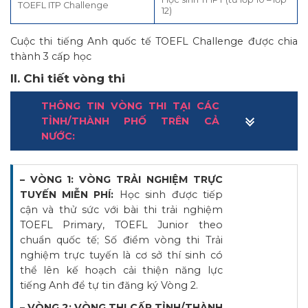
TOEFL ITP Challenge
12)
Cuộc thi tiếng Anh quốc tế TOEFL Challenge được chia
thành 3 cấp học
II. Chi tiết vòng thi
THÔNG TIN VÒNG THI TẠI CÁC
TỈNH/THÀNH PHỐ TRÊN CẢ
NƯỚC:
– VÒNG 1: VÒNG TRẢI NGHIỆM TRỰC
TUYẾN MIỄN PHÍ:
Học sinh được tiếp
cận và thử sức với bài thi trải nghiệm
TOEFL Primary, TOEFL Junior theo
chuẩn quốc tế; Số điểm vòng thi Trải
nghiệm trực tuyến là cơ sở thí sinh có
thể lên kế hoạch cải thiện năng lực
tiếng Anh để tự tin đăng ký Vòng 2.
– VÒNG 2: VÒNG THI CẤP TỈNH/THÀNH