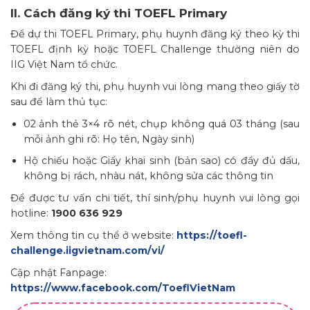
II. Cách đăng ký thi TOEFL Primary
Để dự thi TOEFL Primary, phụ huynh đăng ký theo kỳ thi
TOEFL định kỳ hoặc TOEFL Challenge thường niên do
IIG Việt Nam tổ chức.
Khi đi đăng ký thi, phụ huynh vui lòng mang theo giấy tờ
sau để làm thủ tục:
02 ảnh thẻ 3×4 rõ nét, chụp không quá 03 tháng (sau
mỗi ảnh ghi rõ: Họ tên, Ngày sinh)
Hộ chiếu hoặc Giấy khai sinh (bản sao) có đầy đủ dấu,
không bị rách, nhàu nát, không sửa các thông tin
Để được tư vấn chi tiết, thí sinh/phụ huynh vui lòng gọi
hotline:
1900 636 929
Xem thông tin cụ thể ở website:
https://toefl-
challenge.iigvietnam.com/vi/
Cập nhật Fanpage:
https://www.facebook.com/ToeflVietNam