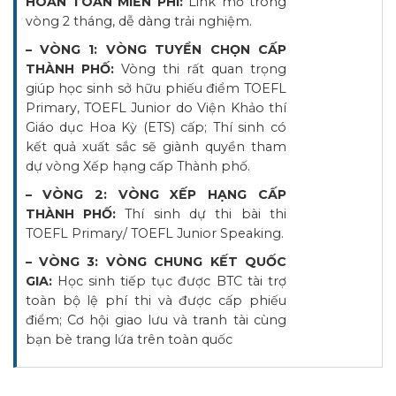
HOÀN TOÀN MIỄN PHÍ:
Link mở trong
vòng 2 tháng, dễ dàng trải nghiệm.
– VÒNG 1: VÒNG TUYỂN CHỌN CẤP
THÀNH PHỐ:
Vòng thi rất quan trọng
giúp học sinh sở hữu phiếu điểm TOEFL
Primary, TOEFL Junior do Viện Khảo thí
Giáo dục Hoa Kỳ (ETS) cấp; Thí sinh có
kết quả xuất sắc sẽ giành quyền tham
dự vòng Xếp hạng cấp Thành phố.
– VÒNG 2: VÒNG XẾP HẠNG CẤP
THÀNH PHỐ:
Thí sinh dự thi bài thi
TOEFL Primary/ TOEFL Junior Speaking.
– VÒNG 3: VÒNG CHUNG KẾT QUỐC
GIA:
Học sinh tiếp tục được BTC tài trợ
toàn bộ lệ phí thi và được cấp phiếu
điểm; Cơ hội giao lưu và tranh tài cùng
bạn bè trang lứa trên toàn quốc