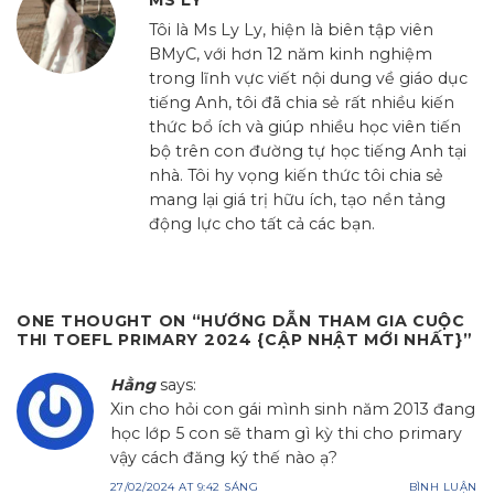
MS LY
Tôi là Ms Ly Ly, hiện là biên tập viên
BMyC, với hơn 12 năm kinh nghiệm
trong lĩnh vực viết nội dung về giáo dục
tiếng Anh, tôi đã chia sẻ rất nhiều kiến
thức bổ ích và giúp nhiều học viên tiến
bộ trên con đường tự học tiếng Anh tại
nhà. Tôi hy vọng kiến thức tôi chia sẻ
mang lại giá trị hữu ích, tạo nền tảng
động lực cho tất cả các bạn.
ONE THOUGHT ON “
HƯỚNG DẪN THAM GIA CUỘC
THI TOEFL PRIMARY 2024 {CẬP NHẬT MỚI NHẤT}
”
Hằng
says:
Xin cho hỏi con gái mình sinh năm 2013 đang
học lớp 5 con sẽ tham gì kỳ thi cho primary
vậy cách đăng ký thế nào ạ?
27/02/2024 AT 9:42 SÁNG
BÌNH LUẬN