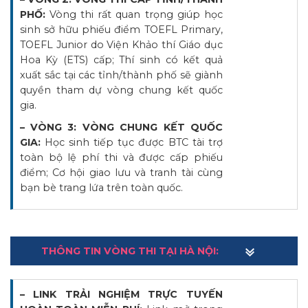
PHỐ:
Vòng thi rất quan trọng giúp học
sinh sở hữu phiếu điểm TOEFL Primary,
TOEFL Junior do Viện Khảo thí Giáo dục
Hoa Kỳ (ETS) cấp; Thí sinh có kết quả
xuất sắc tại các tỉnh/thành phố sẽ giành
quyền tham dự vòng chung kết quốc
gia.
– VÒNG 3: VÒNG CHUNG KẾT QUỐC
GIA:
Học sinh tiếp tục được BTC tài trợ
toàn bộ lệ phí thi và được cấp phiếu
điểm; Cơ hội giao lưu và tranh tài cùng
bạn bè trang lứa trên toàn quốc.
THÔNG TIN VÒNG THI TẠI HÀ NỘI:
– LINK TRẢI NGHIỆM TRỰC TUYẾN