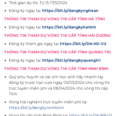
Thời gian dự thi: Từ 13-17/3/2024
Đăng ký ngay tại:
https://bit.ly/dangkynghean
THÔNG TIN THAM DỰ VÒNG THI CẤP TỈNH HÀ TĨNH
Đăng ký ngay tại:
https://bit.ly/dangkyhatinh
THÔNG TIN THAM DỰ VÒNG THI CẤP TỈNH HẢI DƯƠNG
Đăng ký tham gia ngay tại:
https://bit.ly/DK-HD-V2
THÔNG TIN THAM DỰ VÒNG THI CẤP TỈNH QUẢNG TRỊ
Đăng ký ngay tại:
https://bit.ly/dangkyquangtri
THÔNG TIN THAM DỰ VÒNG THI CẤP TỈNH NINH BÌNH
Quý phụ huynh và các em học sinh hãy nhanh tay
đăng ký trước hạn cuối ngày 05/03/2024 cho vòng thi
trực tuyến miễn phí và 08/04/2024 cho vòng thi cấp
Tỉnh.
Vòng trải nghiệm trực tuyến miễn phí tại:
https://bit.ly/dangkyninhbinh
Vòng thi cấp tỉnh Ninh Bình tại:
https://bit.ly/DK-NB-V2