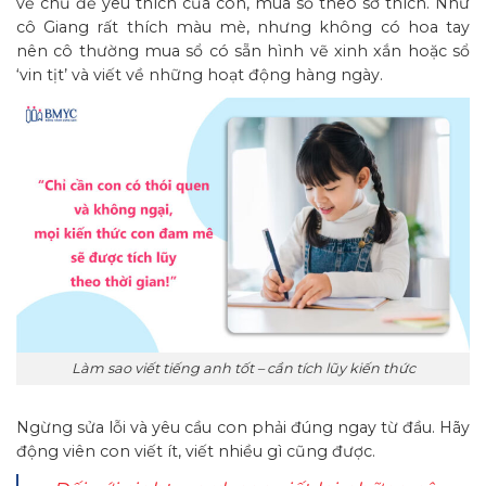
về chủ đề yêu thích của con, mua sổ theo sở thích. Như
cô Giang rất thích màu mè, nhưng không có hoa tay
nên cô thường mua sổ có sẵn hình vẽ xinh xắn hoặc sổ
‘vin tịt’ và viết về những hoạt động hàng ngày.
Làm sao viết tiếng anh tốt – cần tích lũy kiến thức
Ngừng sửa lỗi và yêu cầu con phải đúng ngay từ đầu. Hãy
động viên con viết ít, viết nhiều gì cũng được.