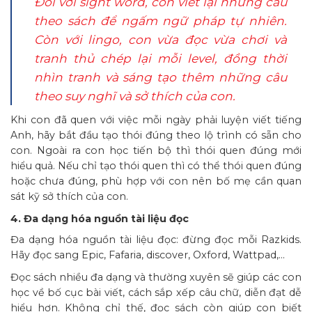
Đối với sight word, con viết lại những câu
theo sách để ngấm ngữ pháp tự nhiên.
Còn với lingo, con vừa đọc vừa chơi và
tranh thủ chép lại mỗi level, đồng thời
nhìn tranh và sáng tạo thêm những câu
theo suy nghĩ và sở thích của con.
Khi con đã quen với việc mỗi ngày phải luyện viết tiếng
Anh, hãy bắt đầu tạo thói đúng theo lộ trình có sẵn cho
con. Ngoài ra con học tiến bộ thì thói quen đúng mới
hiểu quả. Nếu chỉ tạo thói quen thì có thể thói quen đúng
hoặc chưa đúng, phù hợp với con nên bố mẹ cần quan
sát kỹ sở thích của con.
4. Đa dạng hóa nguồn tài liệu đọc
Đa dạng hóa nguồn tài liệu đọc: đừng đọc mỗi Razkids.
Hãy đọc sang Epic, Fafaria, discover, Oxford, Wattpad,…
Đọc sách nhiều đa dạng và thường xuyên sẽ giúp các con
học về bố cục bài viết, cách sắp xếp câu chữ, diễn đạt dễ
hiểu hơn. Không chỉ thế, đọc sách còn giúp con biết