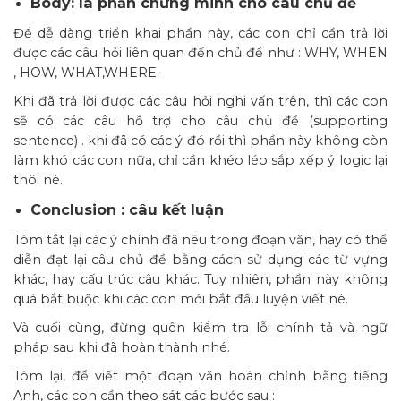
Body: là phần chứng minh cho câu chủ đề
Để dễ dàng triển khai phần này, các con chỉ cần trả lời
được các câu hỏi liên quan đến chủ đề như : WHY, WHEN
, HOW, WHAT,WHERE.
Khi đã trả lời được các câu hỏi nghi vấn trên, thì các con
sẽ có các câu hỗ trợ cho câu chủ đề (supporting
sentence) . khi đã có các ý đó rồi thì phần này không còn
làm khó các con nữa, chỉ cần khéo léo sắp xếp ý logic lại
thôi nè.
Conclusion : câu kết luận
Tóm tắt lại các ý chính đã nêu trong đoạn văn, hay có thể
diễn đạt lại câu chủ đề bằng cách sử dụng các từ vựng
khác, hay cấu trúc câu khác. Tuy nhiên, phần này không
quá bắt buộc khi các con mới bắt đầu luyện viết nè.
Và cuối cùng, đừng quên kiểm tra lỗi chính tả và ngữ
pháp sau khi đã hoàn thành nhé.
Tóm lại, để viết một đoạn văn hoàn chỉnh bằng tiếng
Anh, các con cần theo sát các bước sau :