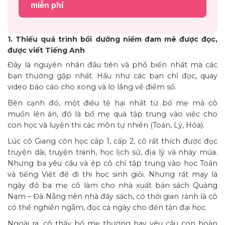
miễn phí
1. Thiếu quá trình bồi dưỡng niềm đam mê được đọc,
được viết Tiếng Anh
Đây là nguyên nhân đầu tiên và phổ biến nhất mà các
bạn thường gặp nhất. Hầu như các bạn chỉ đọc, quay
video báo cáo cho xong và lo lắng về điểm số.
Bên cạnh đó, một điều tệ hại nhất từ bố mẹ mà cô
muốn lên án, đó là bố mẹ quá tập trung vào việc cho
con học và luyện thi các môn tự nhiên (Toán, Lý, Hóa).
Lúc cô Giang còn học cấp 1, cấp 2, cô rất thích được đọc
truyện dài, truyện tranh, học lịch sử, địa lý và nhảy múa.
Nhưng ba yêu cầu và ép cô chỉ tập trung vào học Toán
và tiếng Việt để đi thi học sinh giỏi. Nhưng rất may là
ngày đó ba mẹ cô làm cho nhà xuất bản sách Quảng
Nam – Đà Nẵng nên nhà đầy sách, có thời gian rảnh là cô
có thể nghiền ngẫm, đọc cả ngày cho đến tận đại học.
Ngoài ra, cô thấy bố mẹ thường hay yêu cầu con hoàn