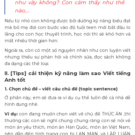
như vậy không? Con cảm thấy như thế
nào,…
Nếu từ nhỏ con không được bồi dưỡng kỹ năng biểu đạt
mà bố mẹ đợi con bước vào độ tuổi teen mới bắt đầu lo
lắng cho con học thuyết trình, học nói thì sẽ khó hơn và
mất nhiều thời gian hơn.
Ngoài ra, còn có một số nguyên nhân như con luyện viết
nhưng thiếu sự phản hồi và chỉnh sửa, đọc sách không
đa dạng các thể loại.
II. [Tips] cải thiện kỹ năng làm sao Viết tiếng
Anh tốt
1. Chọn chủ đề – viết câu chủ đề (topic sentence)
Ở phần này, em sẽ đưa ra ví dụ cụ thể luôn để cả nhà dễ
hình dung nhé.
Ví dụ:
con đang muốn chọn viết về chủ đề THỨC ĂN ,thì
thường các con sẽ nghĩ chung chung răng con sẽ nói về
món ăn yêu thích, món ăn Hàn Quốc, món ăn Việt Nam,
nên dẫn đến tình trạng con bị LAN MAN, và LẬP LUẬN