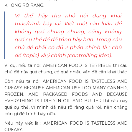
KHÔNG RÕ RÀNG.
Vì thế, hãy thu nhỏ nội dung khai
thác/trình bày lại. Viết một câu luận đề
không quá chung chung, cũng không
quá cụ thể để dễ trình bày hơn. Trong câu
chủ đề phải có đủ 2 phần chính là : chủ
đề (topic) và ý chính (controlling idea).
Ví dụ, nếu ta nói: AMERICAN FOOD IS TERRIBLE thì câu
chủ đề này quá chung, có quá nhiều vấn đề cần khai thác.
Còn nếu ta nói: AMERICAN FOOD IS TASTELESS AND
GREASY BECAUSE AMERICAN USE TOO MANY CANNED,
FROZEN, AND PACKAGED FOODS AND BECAUSE
EVERYTHING IS FRIED IN OIL AND BUTTER thì câu này
quá cụ thể, vì mình đã nêu rõ ràng quá rồi, nên chẳng
còn gì để trình bày nữa.
Nêu hãy viết là : AMERICAN FOOD IS TASTELESS AND
GREASY.