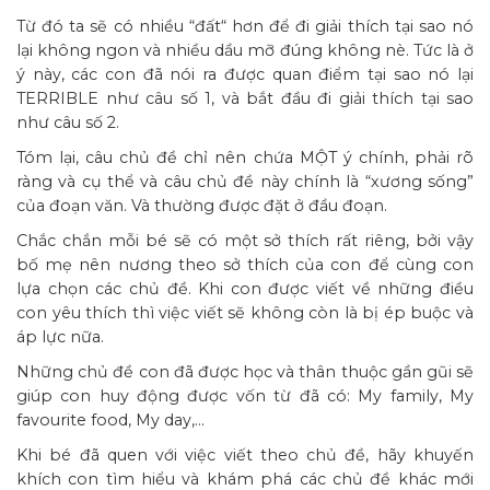
Từ đó ta sẽ có nhiều “đất“ hơn để đi giải thích tại sao nó
lại không ngon và nhiều dầu mỡ đúng không nè. Tức là ở
ý này, các con đã nói ra được quan điểm tại sao nó lại
TERRIBLE như câu số 1, và bắt đầu đi giải thích tại sao
như câu số 2.
Tóm lại, câu chủ đề chỉ nên chứa MỘT ý chính, phải rõ
ràng và cụ thể và câu chủ đề này chính là “xương sống”
của đoạn văn. Và thường được đặt ở đầu đoạn.
Chắc chắn mỗi bé sẽ có một sở thích rất riêng, bởi vậy
bố mẹ nên nương theo sở thích của con để cùng con
lựa chọn các chủ đề. Khi con được viết về những điều
con yêu thích thì việc viết sẽ không còn là bị ép buộc và
áp lực nữa.
Những chủ đề con đã được học và thân thuộc gần gũi sẽ
giúp con huy động được vốn từ đã có: My family, My
favourite food, My day,…
Khi bé đã quen với việc viết theo chủ đề, hãy khuyến
khích con tìm hiểu và khám phá các chủ đề khác mới