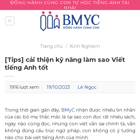
ĐỒNG HÀNH CÙNG CON TỰ HỌC TIẾNG ANH TẠI
Skip
NHÀ!
to
content
Trang chủ
/
Kinh Nghiệm
[Tips] cải thiện kỹ năng làm sao Viết
tiếng Anh tốt
1916 lượt xem
19/10/2023
Lê Ngọc
Trong thời gian gần đây,
BMyC
nhận được nhiều tin nhắn
của các bố mẹ thắc mắc là tại sao con đọc rất nhiều sách,
ngày nào cũng đọc, nhưng con viết vẫn sai chính tả, vẫn
không đúng cấu trúc ngữ pháp, con không có ý tưởng
nào cho bài viết tiếng Anh của mình.