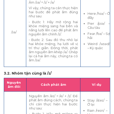
Âm /ɪə/ = /ɪ/ + /ə/
Vì vậy, chúng ta cần thực hiện
hai bước để phát âm đúng
Here /hɪə/ – Ở
như sau:
đây
• Bước 1: Hãy mở rộng hai
Pier /pɪə/ –
khóe miệng sang hai bên và
Cầu tàu
nâng lưỡi lên cao để phát âm
/ɪə/
Fear /fɪə/ – Sợ
nguyên âm chính /ɪ/.
hãi
• Bước 2: Sau đó thu nhỏ lại
Weird /wɪəd/
hai khóe miệng, hạ lưỡi về vị
– Kỳ quặc
trí thư giãn. Đồng thời, phát
âm nguyên âm khép /ə/. Ghép
lại cả hai âm này, chúng ta có
âm /ɪə/.
3.2. Nhóm tận cùng là /ɪ/
Nguyên
Cách phát âm
Ví dụ
âm đôi
Nguyên âm /eɪ/ = /e/ + /ɪ/. Để
phát âm đúng cách, chúng ta
Stay /steɪ/ –
chỉ cần thực hiện hai bước
Ở lại
như sau:
Rain /reɪn/ –
• Bước 1: Hãy mở miệng ra