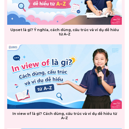
Upset là gì? Ý nghĩa, cách dùng, cấu trúc và ví dụ dễ hiểu
từ A–Z
In view of là gì? Cách dùng, cấu trúc và ví dụ dễ hiểu từ
A–Z