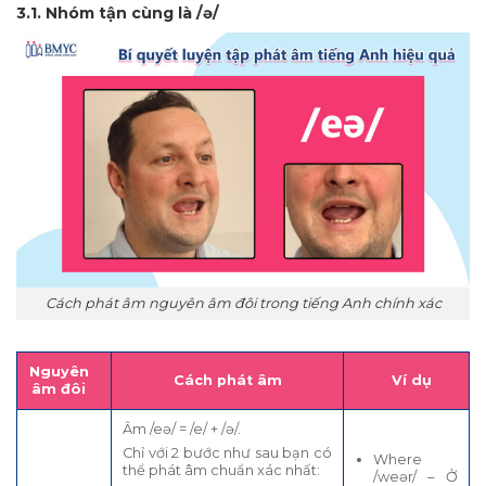
3.1. Nhóm tận cùng là /ə/
Cách phát âm nguyên âm đôi trong tiếng Anh chính xác
Nguyên
Cách phát âm
Ví dụ
âm đôi
Âm /eə/ = /e/ + /ə/.
Chỉ với 2 bước như sau bạn có
Where
thể phát âm chuẩn xác nhất:
/weər/ – Ở