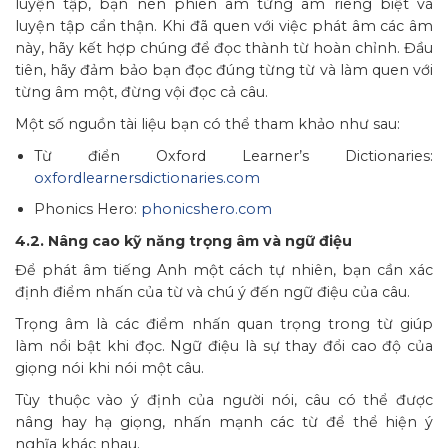
luyện tập, bạn nên phiên âm từng âm riêng biệt và
luyện tập cẩn thận. Khi đã quen với việc phát âm các âm
này, hãy kết hợp chúng để đọc thành từ hoàn chỉnh. Đầu
tiên, hãy đảm bảo bạn đọc đúng từng từ và làm quen với
từng âm một, đừng vội đọc cả câu.
Một số nguồn tài liệu bạn có thể tham khảo như sau:
Từ điển Oxford Learner’s Dictionaries:
oxfordlearnersdictionaries.com
Phonics Hero:
phonicshero.com
4.2. Nâng cao kỹ năng trọng âm và ngữ điệu
Để phát âm tiếng Anh một cách tự nhiên, bạn cần xác
định điểm nhấn của từ và chú ý đến ngữ điệu của câu.
Trọng âm là các điểm nhấn quan trọng trong từ giúp
làm nổi bật khi đọc. Ngữ điệu là sự thay đổi cao độ của
giọng nói khi nói một câu.
Tùy thuộc vào ý định của người nói, câu có thể được
nâng hay hạ giọng, nhấn mạnh các từ để thể hiện ý
nghĩa khác nhau.