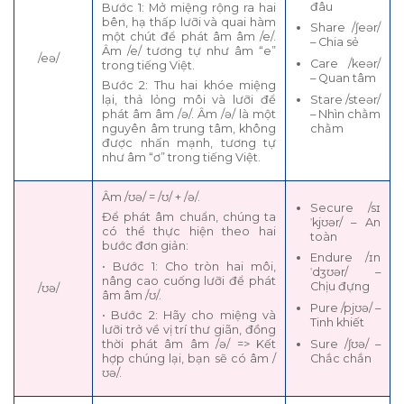
đâu
Bước 1: Mở miệng rộng ra hai
bên, hạ thấp lưỡi và quai hàm
Share /ʃeər/
một chút để phát âm âm /e/.
– Chia sẻ
Âm /e/ tương tự như âm “e”
/eə/
Care /keər/
trong tiếng Việt.
– Quan tâm
Bước 2: Thu hai khóe miệng
Stare /steər/
lại, thả lỏng môi và lưỡi để
– Nhìn chằm
phát âm âm /ə/. Âm /ə/ là một
chằm
nguyên âm trung tâm, không
được nhấn mạnh, tương tự
như âm “ơ” trong tiếng Việt.
Âm /ʊə/ = /ʊ/ + /ə/.
Secure /sɪ
Để phát âm chuẩn, chúng ta
ˈkjʊər/ – An
có thể thực hiện theo hai
toàn
bước đơn giản:
Endure /ɪn
• Bước 1: Cho tròn hai môi,
ˈdʒʊər/ –
nâng cao cuống lưỡi để phát
Chịu đựng
/ʊə/
âm âm /ʊ/.
Pure /pjʊə/ –
• Bước 2: Hãy cho miệng và
Tinh khiết
lưỡi trở về vị trí thư giãn, đồng
Sure /ʃʊə/ –
thời phát âm âm /ə/ => Kết
Chắc chắn
hợp chúng lại, bạn sẽ có âm /
ʊə/.