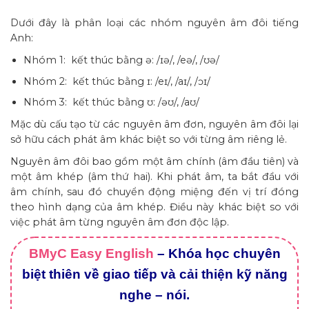
Dưới đây là phân loại các nhóm nguyên âm đôi tiếng
Anh:
Nhóm 1: kết thúc bằng ə: /ɪə/, /eə/, /ʊə/
Nhóm 2: kết thúc bằng ɪ: /eɪ/, /aɪ/, /ɔɪ/
Nhóm 3: kết thúc bằng ʊ: /əʊ/, /aʊ/
Mặc dù cấu tạo từ các nguyên âm đơn, nguyên âm đôi lại
sở hữu cách phát âm khác biệt so với từng âm riêng lẻ.
Nguyên âm đôi bao gồm một âm chính (âm đầu tiên) và
một âm khép (âm thứ hai). Khi phát âm, ta bắt đầu với
âm chính, sau đó chuyển động miệng đến vị trí đóng
theo hình dạng của âm khép. Điều này khác biệt so với
việc phát âm từng nguyên âm đơn độc lập.
BMyC Easy English
– Khóa học chuyên
biệt thiên về giao tiếp và cải thiện kỹ năng
nghe – nói.