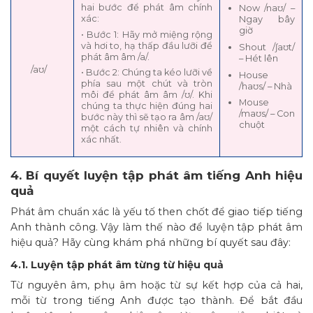
hai bước để phát âm chính
Now /naʊ/ –
xác:
Ngay bây
giờ
• Bước 1: Hãy mở miệng rộng
và hơi to, hạ thấp đầu lưỡi để
Shout /ʃaʊt/
phát âm âm /a/.
– Hét lên
/aʊ/
• Bước 2: Chúng ta kéo lưỡi về
House
phía sau một chút và tròn
/haʊs/ – Nhà
môi để phát âm âm /ʊ/. Khi
Mouse
chúng ta thực hiện đúng hai
/maʊs/ – Con
bước này thì sẽ tạo ra âm /aʊ/
chuột
một cách tự nhiên và chính
xác nhất.
4. Bí quyết luyện tập phát âm tiếng Anh hiệu
quả
Phát âm chuẩn xác là yếu tố then chốt để giao tiếp tiếng
Anh thành công. Vậy làm thế nào để luyện tập phát âm
hiệu quả? Hãy cùng khám phá những bí quyết sau đây:
4.1. Luyện tập phát âm từng từ hiệu quả
Từ nguyên âm, phụ âm hoặc từ sự kết hợp của cả hai,
mỗi từ trong tiếng Anh được tạo thành. Để bắt đầu