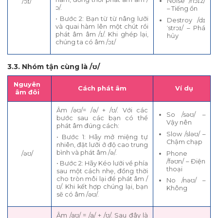
Noise /nɔɪz/
/ɔɪ/
ɔ/.
– Tiếng ồn
• Bước 2: Bạn từ từ nâng lưỡi
Destroy /dɪ
và quai hàm lên một chút rồi
ˈstrɔɪ/ – Phá
phát âm âm /ɪ/. Khi ghép lại,
hủy
chúng ta có âm /ɔɪ/
3.3. Nhóm tận cùng là /ʊ/
Nguyên
Cách phát âm
Ví dụ
âm đôi
Âm /əʊ/= /ə/ + /ʊ/. Với các
So /səʊ/ –
bước sau các bạn có thể
Vậy nên
phát âm đúng cách:
Slow /sləʊ/ –
• Bước 1: Hãy mở miệng tự
Chậm chạp
nhiên, đặt lưỡi ở độ cao trung
bình và phát âm /ə/.
Phone
/əʊ/
/fəʊn/ – Điện
• Bước 2: Hãy Kéo lưỡi về phía
thoại
sau một cách nhẹ, đồng thời
cho tròn môi lại để phát âm /
No /nəʊ/ –
ʊ/. Khi kết hợp chúng lại, bạn
Không
sẽ có âm /əʊ/.
Âm /aʊ/ = /a/ + /ʊ/. Sau đây là