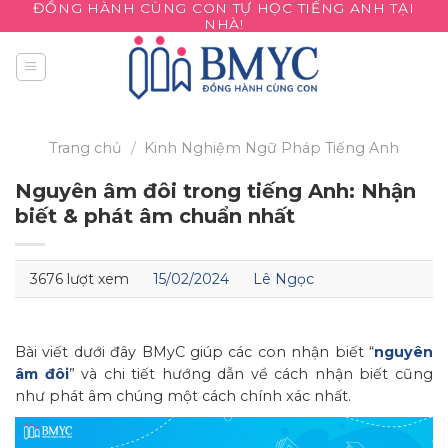
ĐỒNG HÀNH CÙNG CON TỰ HỌC TIẾNG ANH TẠI
Skip
NHÀ!
to
content
Trang chủ
/
Kinh Nghiệm
Ngữ Pháp Tiếng Anh
Nguyên âm đôi trong tiếng Anh: Nhận
biết & phát âm chuẩn nhất
3676 lượt xem
15/02/2024
Lê Ngọc
Bài viết dưới đây BMyC giúp các con nhận biết “
nguyên
âm đôi
” và chi tiết hướng dẫn về cách nhận biết cũng
như phát âm chúng một cách chính xác nhất.