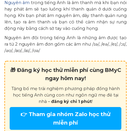
Nguyên âm
trong tiếng Anh là âm thanh mà khi bạn nói
hay phát âm sẽ tạo luồng khí thanh quản ở dưới cuống
họng. Khi bạn phát âm nguyên âm, dây thanh quản rung
lên, tạo ra âm thanh và bạn có thể cảm nhận sự rung
động này bằng cách sờ tay vào cuống họng.
Nguyên âm đôi trong tiếng Anh là những âm được tạo
ra từ 2 nguyên âm đơn gồm các âm như /ɪə/, /eə/, /eɪ/, /ɔɪ/,
/əʊ/, /aʊ/, /aɪ/, /ʊə/
🎁 Đăng ký học thử miễn phí cùng BMyC
ngay hôm nay!
Tặng bố mẹ trải nghiệm phương pháp đồng hành
học tiếng Anh cùng con như ngôn ngữ mẹ đẻ tại
nhà –
đăng ký chỉ 1 phút
!
👉 Tham gia nhóm Zalo học thử
miễn phí