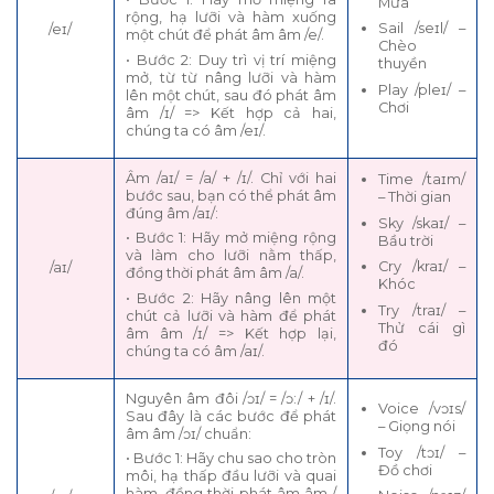
Mưa
rộng, hạ lưỡi và hàm xuống
Sail /seɪl/ –
/eɪ/
một chút để phát âm âm /e/.
Chèo
• Bước 2: Duy trì vị trí miệng
thuyền
mở, từ từ nâng lưỡi và hàm
Play /pleɪ/ –
lên một chút, sau đó phát âm
Chơi
âm /ɪ/ => Kết hợp cả hai,
chúng ta có âm /eɪ/.
Âm /aɪ/ = /a/ + /ɪ/. Chỉ với hai
Time /taɪm/
bước sau, bạn có thể phát âm
– Thời gian
đúng âm /aɪ/:
Sky /skaɪ/ –
• Bước 1: Hãy mở miệng rộng
Bầu trời
và làm cho lưỡi nằm thấp,
Cry /kraɪ/ –
/aɪ/
đồng thời phát âm âm /a/.
Khóc
• Bước 2: Hãy nâng lên một
Try /traɪ/ –
chút cả lưỡi và hàm để phát
Thử cái gì
âm âm /ɪ/ => Kết hợp lại,
đó
chúng ta có âm /aɪ/.
Nguyên âm đôi /ɔɪ/ = /ɔ:/ + /ɪ/.
Voice /vɔɪs/
Sau đây là các bước để phát
– Giọng nói
âm âm /ɔɪ/ chuẩn:
Toy /tɔɪ/ –
• Bước 1: Hãy chu sao cho tròn
Đồ chơi
môi, hạ thấp đầu lưỡi và quai
hàm, đồng thời phát âm âm /