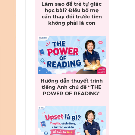
Làm sao để trẻ tự giác
học bài? Điều bố mẹ
cần thay đổi trước tiên
không phải là con
Hướng dẫn thuyết trình
tiếng Anh chủ đề “THE
POWER OF READING”