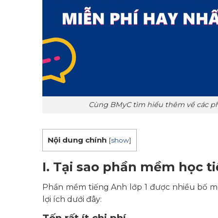
Cùng BMyC tìm hiểu thêm về các ph
Nội dung chính
[
show
]
I. Tại sao phần mềm học tiế
Phần mềm tiếng Anh lớp 1 được nhiều bố mẹ
lợi ích dưới đây:
Tốn rất ít chi phí