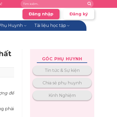
!
Đăng nhập
Đăng ký
Phụ Huynh
Tài liệu học tập
hất
GÓC PHỤ HUYNH
Tin tức & Sự kiện
Chia sẻ phụ huynh
ợng để
Kinh Nghiệm
ng phải