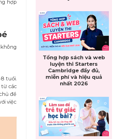
ổng hợp
 bé
n không
Tổng hợp sách và web
luyện thi Starters
Cambridge đầy đủ,
miễn phí và hiệu quả
8 tuổi.
nhất 2026
 từ các
 chủ đề
ới việc