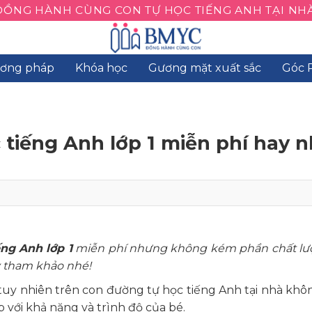
ĐỒNG HÀNH CÙNG CON TỰ HỌC TIẾNG ANH TẠI NHÀ
ơng pháp
Khóa học
Gương mặt xuất sắc
Góc 
tiếng Anh lớp 1 miễn phí hay n
ng Anh lớp 1
miễn phí nhưng không kém phần chất lư
ãy tham khảo nhé!
tuy nhiên trên con đường tự học tiếng Anh tại nhà khô
 với khả năng và trình độ của bé.