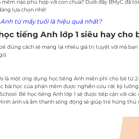
n mềm nào phù hợp với con chưa? Dưới đây BMyC đã t
dàng lựa chọn nhé!
Anh từ mấy tuổi là hiệu quả nhất?
học tiếng Anh lớp 1 siêu hay cho
é đúng cách sẽ mang lại nhiều giá trị tuyệt vời mà bạ
gữ.
là một ứng dụng học tiếng Anh miễn phí cho bé từ 2-
 bài học của phần mềm được nghiên cứu rất kỹ lưỡng
chool. Bé học tiếng Anh lớp 1 sẽ được tiếp cận với các
Hình ảnh và âm thanh sống động sẽ giúp trẻ hứng thú v