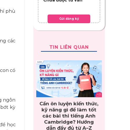
phí phù
ằng các
TIN LIÊN QUAN
 con có
ng ngôn
Cần ôn luyện kiến thức,
 bớt kỳ
kỹ năng gì để làm tốt
các bài thi tiếng Anh
Cambridge? Hướng
 để học
dẫn đầy đủ từ A–Z