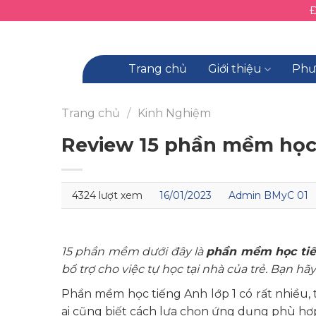
Skip
to
content
Trang chủ
Giới thiệu
Phư
Trang chủ
/
Kinh Nghiệm
Review 15 phần mềm học 
4324 lượt xem
16/01/2023
Admin BMyC 01
15 phần mềm dưới đây là
phần mềm học tiế
bổ trợ cho việc tự học tại nhà của trẻ. Bạn h
Phần mềm học tiếng Anh lớp 1 có rất nhiều, 
ai cũng biết cách lựa chọn ứng dụng phù hợp