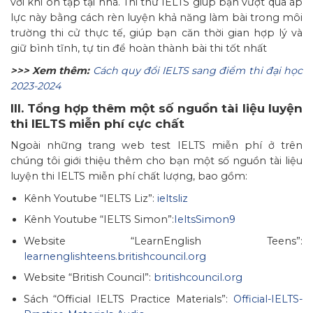
với khi ôn tập tại nhà. Thi thử IELTS giúp bạn vượt qua áp
lực này bằng cách rèn luyện khả năng làm bài trong môi
trường thi cử thực tế, giúp bạn căn thời gian hợp lý và
giữ bình tĩnh, tự tin để hoàn thành bài thi tốt nhất
>>> Xem thêm:
Cách quy đổi IELTS sang điểm thi đại học
2023-2024
III. Tổng hợp thêm một số nguồn tài liệu luyện
thi IELTS miễn phí cực chất
Ngoài những trang web test IELTS miễn phí ở trên
chúng tôi giới thiệu thêm cho bạn một số nguồn tài liệu
luyện thi IELTS miễn phí chất lượng, bao gồm:
Kênh Youtube “IELTS Liz”:
ieltsliz
Kênh Youtube “IELTS Simon”:
IeltsSimon9
Website “LearnEnglish Teens”:
learnenglishteens.britishcouncil.org
Website “British Council”:
britishcouncil.org
Sách “Official IELTS Practice Materials”:
Official-IELTS-