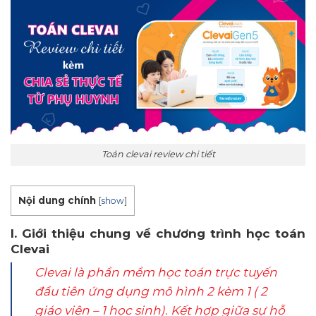
Toán clevai review chi tiết
Nội dung chính
[
show
]
I. Giới thiệu chung về chương trình học toán
Clevai
Clevai là phần mềm học toán trực tuyến
đầu tiên ứng dụng mô hình 2 kèm 1 ( 2
giáo viên – 1 học sinh). Kết hợp giữa sự hỗ