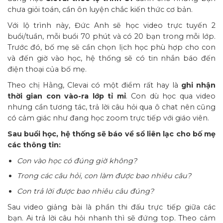
chưa giỏi toán, cần ôn luyện chắc kiến thức cơ bản.
Với lộ trình này, Đức Anh sẽ học video trực tuyến 2
buổi/tuần, mỗi buổi 70 phút và có 20 bạn trong mỗi lớp.
Trước đó, bố mẹ sẽ cần chọn lịch học phù hợp cho con
và đến giờ vào học, hệ thống sẽ có tin nhắn báo đến
điện thoại của bố mẹ.
Theo chị Hằng, Clevai có một điểm rất hay là
ghi nhận
thời gian con vào-ra lớp tỉ mỉ
. Con dù học qua video
nhưng cần tương tác, trả lời câu hỏi qua ô chat nên cũng
có cảm giác như đang học zoom trực tiếp với giáo viên.
Sau buổi học, hệ thống sẽ báo về sổ liên lạc cho bố mẹ
các thông tin:
Con vào học có đúng giờ không?
Trong các câu hỏi, con làm được bao nhiêu câu?
Con trả lời được bao nhiêu câu đúng?
Sau video giảng bài là phần thi đấu trực tiếp giữa các
bạn. Ai trả lời câu hỏi nhanh thì sẽ đứng top. Theo cảm