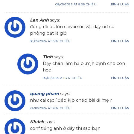
08/05/2025 AT 8:36 CHIỀU
BÌNH LUẬN
Lan Anh
says:
đúng rồi óc lồn clevai súc vật dạy nư cc
phông bạt là giỏi
30/09/2024 AT 5:37 CHIỀU
BÌNH LUẬN
Tình
says:
Dạy chán lắm hả b .mjh định cho con
học
09/01/2025 AT 3:17 CHIỀU
BÌNH LUẬN
quang pham
says:
như cái cặc í đéo kịp chép bài đi mẹ r
24/10/2024 AT 9:32 CHIỀU
BÌNH LUẬN
Khách
says:
conf tiếng anh ở đây thì sao bạn