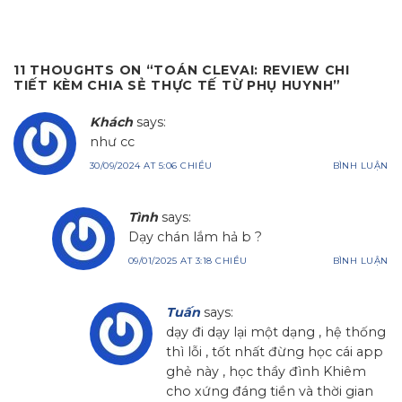
11 THOUGHTS ON “
TOÁN CLEVAI: REVIEW CHI
TIẾT KÈM CHIA SẺ THỰC TẾ TỪ PHỤ HUYNH
”
Khách
says:
như cc
30/09/2024 AT 5:06 CHIỀU
BÌNH LUẬN
Tình
says:
Dạy chán lắm hả b ?
09/01/2025 AT 3:18 CHIỀU
BÌNH LUẬN
Tuấn
says:
dạy đi dạy lại một dạng , hệ thống
thì lỗi , tốt nhất đừng học cái app
ghẻ này , học thầy đình Khiêm
cho xứng đáng tiền và thời gian