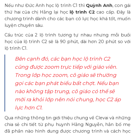
Nếu như Đức Anh học lộ trình C1 thì
Quỳnh Anh
, con gái
thứ hai của chị Hằng lại học
lộ trình C2
cao cấp. Đây là
chương trình dành cho các bạn có lực học khá tốt, muốn
luyện chuyên sâu.
Cấu trúc của 2 lộ trình tương tự nhau nhưng mỗi buổi
học của lộ trình C2 sẽ là 90 phút, dài hơn 20 phút so với
lộ trình C1.
Bên cạnh đó, các bạn học lộ trình C2
cũng được zoom trực tiếp với giáo viên.
Trong lớp học zoom, cô giáo sẽ thường
gọi các bạn phát biểu bất chợt. Nếu bạn
nào không tập trung, cô giáo có thể sẽ
mời ra khỏi lớp nên nói chung, học C2 áp
lực hơn C1.
Qua những thông tin giới thiệu chung về Clevai và những
chia sẻ chi tiết từ phụ huynh Hằng Nguyễn, hẳn bố mẹ
đã phần nào hình dung được chương trình và cách học