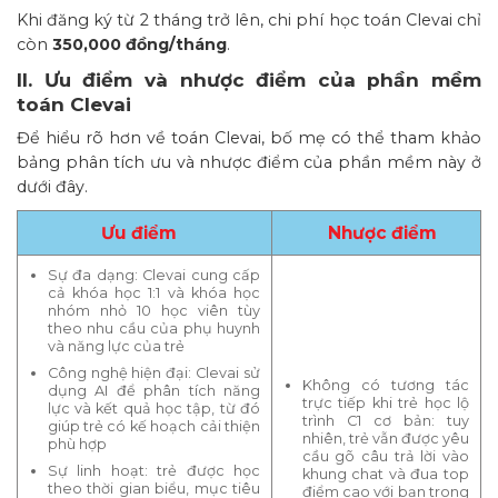
Khi đăng ký từ 2 tháng trở lên, chi phí học toán Clevai chỉ
còn
350,000 đồng/tháng
.
II. Ưu điểm và nhược điểm của phần mềm
toán Clevai
Để hiểu rõ hơn về toán Clevai, bố mẹ có thể tham khảo
bảng phân tích ưu và nhược điểm của phần mềm này ở
dưới đây.
Ưu điểm
Nhược điểm
Sự đa dạng: Clevai cung cấp
cả khóa học 1:1 và khóa học
nhóm nhỏ 10 học viên tùy
theo nhu cầu của phụ huynh
và năng lực của trẻ
Công nghệ hiện đại: Clevai sử
Không có tương tác
dụng AI để phân tích năng
trực tiếp khi trẻ học lộ
lực và kết quả học tập, từ đó
trình C1 cơ bản: tuy
giúp trẻ có kế hoạch cải thiện
nhiên, trẻ vẫn được yêu
phù hợp
cầu gõ câu trả lời vào
Sự linh hoạt: trẻ được học
khung chat và đua top
theo thời gian biểu, mục tiêu
điểm cao với bạn trong