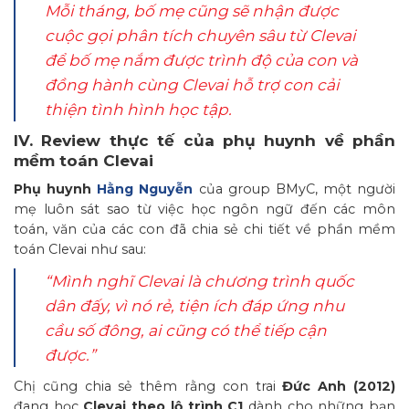
Mỗi tháng, bố mẹ cũng sẽ nhận được
cuộc gọi phân tích chuyên sâu từ Clevai
để bố mẹ nắm được trình độ của con và
đồng hành cùng Clevai hỗ trợ con cải
thiện tình hình học tập.
IV. Review thực tế của phụ huynh về phần
mềm toán Clevai
Phụ huynh
Hằng Nguyễn
của group BMyC, một người
mẹ luôn sát sao từ việc học ngôn ngữ đến các môn
toán, văn của các con đã chia sẻ chi tiết về phần mềm
toán Clevai như sau:
“
Mình nghĩ Clevai là chương trình quốc
dân đấy, vì nó rẻ, tiện ích đáp ứng nhu
cầu số đông, ai cũng có thể tiếp cận
được.”
Chị cũng chia sẻ thêm rằng con trai
Đức Anh (2012)
đang học
Clevai theo lộ trình C1
dành cho những bạn