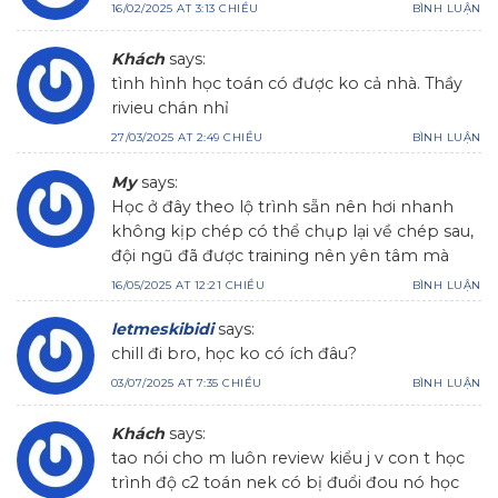
16/02/2025 AT 3:13 CHIỀU
BÌNH LUẬN
Khách
says:
tình hình học toán có được ko cả nhà. Thầy
rivieu chán nhỉ
27/03/2025 AT 2:49 CHIỀU
BÌNH LUẬN
My
says:
Học ở đây theo lộ trình sẵn nên hơi nhanh
không kịp chép có thể chụp lại về chép sau,
đội ngũ đã được training nên yên tâm mà
16/05/2025 AT 12:21 CHIỀU
BÌNH LUẬN
letmeskibidi
says:
chill đi bro, học ko có ích đâu?
03/07/2025 AT 7:35 CHIỀU
BÌNH LUẬN
Khách
says:
tao nói cho m luôn review kiểu j v con t học
trình độ c2 toán nek có bị đuổi đou nó học