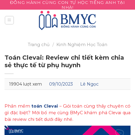
ĐỒNG HÀNH CÙNG CON TỰ HỌC TIẾNG ANH TẠI
Skip
NHÀ!
to
content
Trang chủ
/
Kinh Nghiệm
Học Toán
Toán Clevai: Review chi tiết kèm chia
sẻ thực tế từ phụ huynh
19904 lượt xem
09/10/2023
Lê Ngọc
Phần mềm
toán Clevai
– Giỏi toán cùng thầy chuyên có
gì đặc biệt? Mời bố mẹ cùng BMyC khám phá Clevai qua
bài review chi tiết dưới đây nhé.