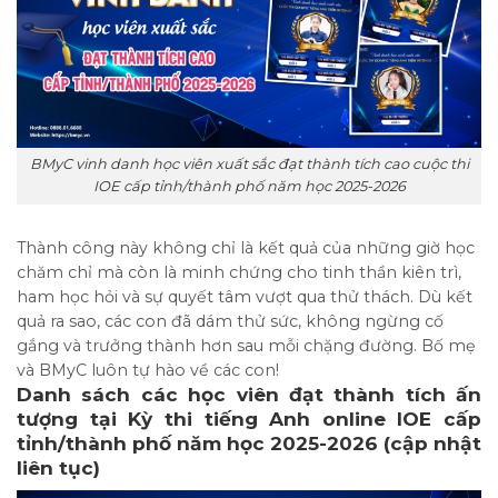
BMyC vinh danh học viên xuất sắc đạt thành tích cao cuộc thi
IOE cấp tỉnh/thành phố năm học 2025-2026
Thành công này không chỉ là kết quả của những giờ học
chăm chỉ mà còn là minh chứng cho tinh thần kiên trì,
ham học hỏi và sự quyết tâm vượt qua thử thách. Dù kết
quả ra sao, các con đã dám thử sức, không ngừng cố
gắng và trưởng thành hơn sau mỗi chặng đường. Bố mẹ
và BMyC luôn tự hào về các con!
Danh sách các học viên đạt thành tích ấn
tượng tại Kỳ thi tiếng Anh online IOE cấp
tỉnh/thành phố năm học 2025-2026 (cập nhật
liên tục)