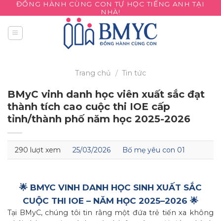
ĐỒNG HÀNH CÙNG CON TỰ HỌC TIẾNG ANH TẠI
Skip
NHÀ!
to
content
Trang chủ
/
Tin tức
BMyC vinh danh học viên xuất sắc đạt
thành tích cao cuộc thi IOE cấp
tỉnh/thành phố năm học 2025-2026
290 lượt xem
25/03/2026
Bố mẹ yêu con 01
🌟 BMYC VINH DANH HỌC SINH XUẤT SẮC
CUỘC THI IOE – NĂM HỌC 2025–2026 🌟
Tại BMyC, chúng tôi tin rằng một đứa trẻ tiến xa không