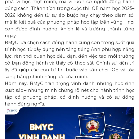
phải vì học một mình, mà vì luôn có người đồng hành
đúng cách. Thành tích trong cuộc thi IOE năm học 2025–
2026 không đến từ sự ép buộc hay chạy theo điểm số,
mà là kết quả của phương pháp học tập bền vững – nơi
con được định hướng, khích lệ và trưởng thành từng
ngày.
BMyC lựa chọn cách đồng hành cùng con trong suốt quá
trình học: từ xây dựng nền tảng tiếng Anh phù hợp năng
lực, rèn thói quen học đều đặn, đến việc tạo môi trường
có bạn đồng hành và thầy cô theo sát. Chính sự kiên trì
ấy đã giúp các con tự tin bước vào sân chơi IOE và tỏa
sáng bằng chính năng lực của mình.
Hôm nay, BMyC trân trọng vinh danh những học sinh
xuất sắc – những minh chứng rõ nét cho hành trình học
tập có phương pháp, có định hướng và có sự đồng
hành đúng nghĩa.