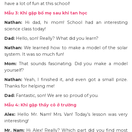
have a lot of fun at this school!
Mẫu 3: Khi gặp bố mẹ sau khi tan học
Nathan:
Hi dad, hi mom! School had an interesting
science class today!
Dad:
Hello, son! Really? What did you learn?
Nathan:
We learned how to make a model of the solar
system. It was so much fun!
Mom:
That sounds fascinating. Did you make a model
yourself?
Nathan:
Yeah, I finished it, and even got a small prize.
Thanks for helping me!
Dad:
Fantastic, son! We are so proud of you.
Mẫu 4: Khi gặp thầy cô ở trường
Alex:
Hello Mr. Nam! Mrs. Van! Today’s lesson was very
interesting!
Mr. Nam:
Hi Alex! Really? Which part did you find most