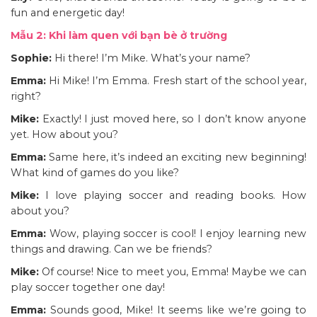
fun and energetic day!
Mẫu 2: Khi làm quen với bạn bè ở trường
Sophie:
Hi there! I’m Mike. What’s your name?
Emma:
Hi Mike! I’m Emma. Fresh start of the school year,
right?
Mike:
Exactly! I just moved here, so I don’t know anyone
yet. How about you?
Emma:
Same here, it’s indeed an exciting new beginning!
What kind of games do you like?
Mike:
I love playing soccer and reading books. How
about you?
Emma:
Wow, playing soccer is cool! I enjoy learning new
things and drawing. Can we be friends?
Mike:
Of course! Nice to meet you, Emma! Maybe we can
play soccer together one day!
Emma:
Sounds good, Mike! It seems like we’re going to