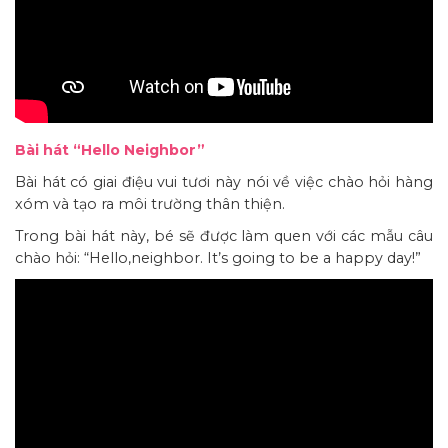
Bài hát “Hello Neighbor”
Bài hát có giai điệu vui tươi này nói về việc chào hỏi hàng
xóm và tạo ra môi trường thân thiện.
Trong bài hát này, bé sẽ được làm quen với các mẫu câu
chào hỏi: “Hello,neighbor. It’s going to be a happy day!”