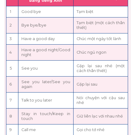
bằng tiếng Anh
1
Good bye
Tạm biệt
Tạm biệt (một cách thân
2
Bye bye/bye
thiết)
3
Have a good day
Chúc một ngày tốt lành
Have a good night/Good
4
Chúc ngủ ngon
night
Gặp lại sau nhé (một
5
See you
cách thân thiết)
See you later/See you
6
Gặp lại sau
again
Nói chuyện với cậu sau
7
Talk to you later
nhé
Stay in touch/Keep in
8
Giữ liên lạc với nhau nhé
touch
9
Call me
Gọi cho tớ nhé