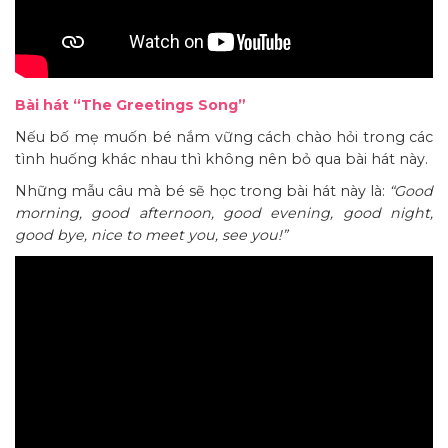
Bài hát “The Greetings Song”
Nếu bố mẹ muốn bé nắm vững cách chào hỏi trong các
tình huống khác nhau thì không nên bỏ qua bài hát này.
Những mẫu câu mà bé sẽ học trong bài hát này là:
“Good
morning, good afternoon, good evening, good night,
good bye, nice to meet you, see you!”