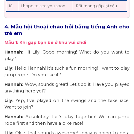
10
I hope to see you soon
Rất mong gặp lại cậu
4. Mẫu hội thoại chào hỏi bằng tiếng Anh cho
trẻ em
Mẫu 1: Khi gặp bạn bè ở khu vui chơi
Hannah:
Hi Lily! Good morning! What do you want to
play?
Lily:
Hello Hannah! It’s such a fun morning! I want to play
jump rope. Do you like it?
Hannah:
Wow, sounds great! Let’s do it! Have you played
anything here yet?
Lily:
Yep, I’ve played on the swings and the bike race.
Want to join?
Hannah:
Absolutely! Let’s play together! We can jump
rope first and then have a bike race!
Lily:
Okie, that sounds awesome! Today is going to be a