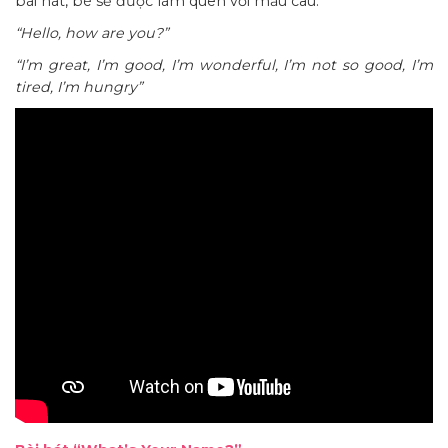
bài hát, bé sẽ được làm quen với mẫu câu:
“Hello, how are you?”
“I’m great, I’m good, I’m wonderful, I’m not so good, I’m
tired, I’m hungry”