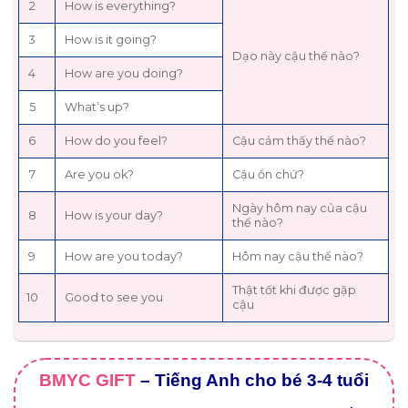
2
How is everything?
3
How is it going?
Dạo này cậu thế nào?
4
How are you doing?
5
What’s up?
6
How do you feel?
Cậu cảm thấy thế nào?
7
Are you ok?
Cậu ổn chứ?
Ngày hôm nay của cậu
8
How is your day?
thế nào?
9
How are you today?
Hôm nay cậu thế nào?
Thật tốt khi được gặp
10
Good to see you
cậu
BMYC GIFT
– Tiếng Anh cho bé 3-4 tuổi