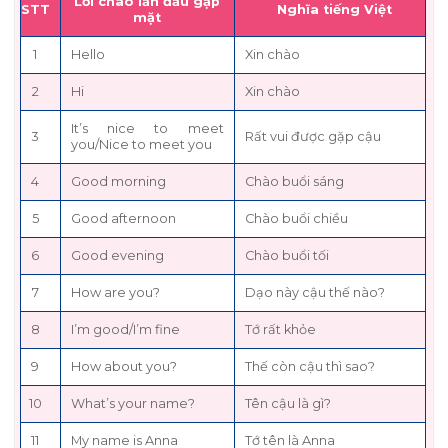
Lời chào lần đầu gặp
STT
Nghĩa tiếng Việt
mặt
1
Hello
Xin chào
2
Hi
Xin chào
It’s nice to meet
3
Rất vui được gặp cậu
you/Nice to meet you
4
Good morning
Chào buổi sáng
5
Good afternoon
Chào buổi chiều
6
Good evening
Chào buổi tối
7
How are you?
Dạo này cậu thế nào?
8
I’m good/I’m fine
Tớ rất khỏe
9
How about you?
Thế còn cậu thì sao?
10
What’s your name?
Tên cậu là gì?
11
My name is Anna
Tớ tên là Anna