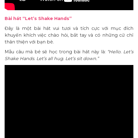
Bài hát “Let’s Shake Hands”
Đây là một bài hát vui tươi và tích cực với mục đích
khuyến khích việc chào hỏi, bắt tay và có những cử chỉ
thân thiện với bạn bè.
Mẫu câu mà bé sẽ học trong bài hát này là:
“Hello. Let’s
Shake Hands. Let’s all hug. Let’s sit down.”