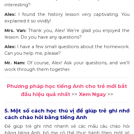
interesting?
Alex:
I found the history lesson very captivating. You
explained it so vividly!
Mrs. Van:
Thank you, Alex! We’re glad you enjoyed the
lesson. Do you have any questions?
Alex:
I have a few small questions about the homework.
Can you help me, please?
Mr. Nam:
Of course, Alex! Ask your questions, and we’ll
work through them together.
Phương pháp học tiếng Anh cho trẻ mới bắt
đầu hiệu quả nhất
>>
Xem Ngay
>>
5. Một số cách học thú vị để giúp trẻ ghi nhớ
cách chào hỏi bằng tiếng Anh
Để giúp trẻ ghi nhớ nhanh về các mẫu câu chào hỏi
bằng tiếng Anh, bố mẹ có thể thực hành theo một số