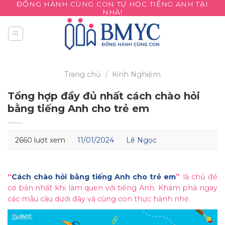
ĐỒNG HÀNH CÙNG CON TỰ HỌC TIẾNG ANH TẠI
Skip
NHÀ!
to
content
Trang chủ
/
Kinh Nghiệm
Tổng hợp đầy đủ nhất cách chào hỏi
bằng tiếng Anh cho trẻ em
2660 lượt xem
11/01/2024
Lê Ngọc
“
Cách chào hỏi bằng tiếng Anh cho trẻ em
”
là chủ đề
cơ bản nhất khi làm quen với tiếng Anh. Khám phá ngay
các mẫu câu dưới đây và cùng con thực hành nhé.