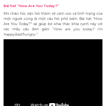
Bài hát “How Are You Today?”
Khi chào hỏi, việc hỏi thăm về cảm xúc và tình trạng của
một người cũng là một câu hỏi phổ biến. Bài hát “How
Are You Today?” sẽ giúp bé khai thác khía cạnh này với
các mẫu câu đơn giản: “
How are you today? I’m
happy/sad/hungry.”