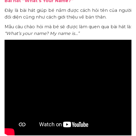
Bài hát “What’s Your Name?”
Đây là bài hát giúp bé nắm được cách hỏi tên của người
đối diện cũng như cách giới thiệu về bản thân.
Mẫu câu chào hỏi mà bé sẽ được làm quen qua bài hát là:
“What’s your name? My name is…”