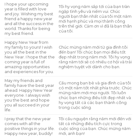
I hope your upcoming
Tôi hy vọng năm sắp tới của bạn tràn
year is filled with love
ngập tình yêu và niềm vui. Chúc
and joy. Wishing my best
người bạn thân nhất của tôi một năm
friend a happy new year
mới hạnh phúc và mọi thành công
and all the success in the
trên thế giới. Cảm ơn vì đã là bạn thân
world. Thanks for being
của tôi.
my best friend.
Happy New Year from
my family to yours! I wish
Chúc mừng năm mới từ gia đình tôi
you all the best in the
đến bạn! Tôi chúc bạn mọi điều tốt
New Year. I hope that the
đẹp nhất trong năm mới. Tôi hy vọng
coming year is full of
rằng năm tới sẽ có nhiều cơ hội và trải
amazing opportunities
nghiệm tuyệt vời dành cho bạn.
and experiences for you.
May my friends and
Cầu mong bạn bè và gia đình của tôi
family have the best year
có một năm tốt nhất phía trước. Chúc
ahead. Happy New Year
mừng năm mới mọi người. Tôi luôn
everyone. I always wish
chúc bạn những điều tốt đẹp nhất và
you the best and hope
hy vọng tất cả các bạn thành công
you all succeed in your
trong cuộc sống.
life.
I pray that the new year
Tôi cầu nguyện rằng năm mới đến với
comes with all the
tất cả những điều tích cực trong
positive things in your life.
cuộc sống của bạn. Chúc mừng năm
Happy new year, buddy!
mới, anh bạn!