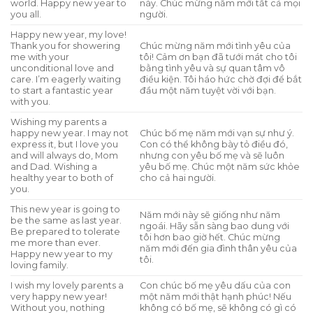
world. Happy new year to
này. Chúc mừng năm mới tất cả mọi
you all.
người.
Happy new year, my love!
Thank you for showering
Chúc mừng năm mới tình yêu của
me with your
tôi! Cảm ơn bạn đã tưới mát cho tôi
unconditional love and
bằng tình yêu và sự quan tâm vô
care. I’m eagerly waiting
điều kiện. Tôi háo hức chờ đợi để bắt
to start a fantastic year
đầu một năm tuyệt vời với bạn.
with you.
Wishing my parents a
happy new year. I may not
Chúc bố mẹ năm mới vạn sự như ý.
express it, but I love you
Con có thể không bày tỏ điều đó,
and will always do, Mom
nhưng con yêu bố mẹ và sẽ luôn
and Dad. Wishing a
yêu bố mẹ. Chúc một năm sức khỏe
healthy year to both of
cho cả hai người.
you.
This new year is going to
Năm mới này sẽ giống như năm
be the same as last year.
ngoái. Hãy sẵn sàng bao dung với
Be prepared to tolerate
tôi hơn bao giờ hết. Chúc mừng
me more than ever.
năm mới đến gia đình thân yêu của
Happy new year to my
tôi.
loving family.
I wish my lovely parents a
Con chúc bố mẹ yêu dấu của con
very happy new year!
một năm mới thật hạnh phúc! Nếu
Without you, nothing
không có bố mẹ, sẽ không có gì có