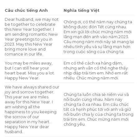
Câu chúc tiếng Anh
Nghĩa tiếng Việt
Dear husband, we may not
Chồng ơi, có thể năm nay chúng ta
be together to celebrate
không được đón Tết cùng nhau.
this New Year together. I
Em xin gửi lời chúc mừng năm mới
am sending romantic New
lãng mạn đến anh vào năm 2023.
Year greetings to you in
Cầu mong năm mới này sẽ mang lại
2023. May this New Year
nhiều tình yêu và sự lãng mạn hơn
bring more love and
trong cuộc sống của chúng ta.
romance in our life.
You may be miles away,
Em có thể cách xa hàng dặm,
but I can still hear your
nhưng anh vẫn có thể nghe thấy
heart beat. Miss you a lot.
nhịp đập trái tim em. Nhớ em rất
Happy New Year.
nhiều. Chúc mừng năm mới.
We have always shared our
joy and sorrow together.
Chúng ta luôn chia sẻ niềm vui và
This year we are miles
nỗi buồn cùng nhau. Năm nay
away for this New Year. I
chúng ta ở xa nhau. Em cầu chúc
am wishing all the
tất cả hạnh phúc tới với anh và giữ
happiness to you keeping
nỗi buồn chia ly của chúng ta trong
the sorrow of our
trái tim em. Chúc mừng năm mới
separation in my heart.
chồng yêu.
Happy New Year dear
husband.