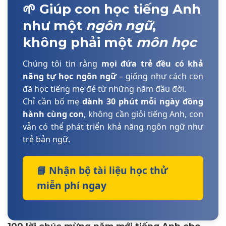
🌱 Giúp con học tiếng Anh
như một
ngôn ngữ
,
không phải một
môn học
Chúng tôi tin rằng
mọi đứa trẻ đều có khả
năng tự học ngôn ngữ
– giống như cách con
đã học tiếng mẹ đẻ từ những năm đầu đời.
Chỉ cần bố mẹ
dành 30 phút mỗi ngày đồng
hành cùng con
, không cần giỏi tiếng Anh, con
vẫn có thể phát triển khả năng ngôn ngữ như
trẻ bản ngữ.
📘 Nhận bộ tài liệu học thử
miễn phí ngay
100 lời chúc mừng năm mới tiếng Anh cho