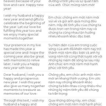
heaven because of your
đường vì tình yêu và sự quan tâm
love and care. Happy new
của anh. Chúc mừng năm mới!
year!
I wish my husband a happy
Em chúc chồng em một năm mới
new year and send gifts to
vui vẻ và gửi anh quà mừng đầu
celebrate the beginning of
năm. Hãy để tình yêu của chúng ta
the year. Let our love be
được trọn vẹn trong năm nay và
fulfilling this year too and
chúng ta cùng nhau tận hưởng
we enjoy many special
nhiều khoảnh khắc đặc biệt.
moments together.
Your presence in my live
Sự hiện diện của em trong cuộc
has made this year a
sống của anh đã khiến năm nay trở
special one and I hope the
thành một năm đặc biệt và anh hy
coming year also be great
vọng năm tới cũng thật tuyệt vời với
with memories to relive
những kỷ niệm để sống lại sau này.
later. I wish you a happy
Anh chúc em một năm mới hạnh
new year with love.
phúc với tình yêu.
Dear husband, I wish you a
Chồng yêu, em chúc anh một năm
happy and prosperous
mới an khang thịnh vượng. Em ước
new year. I wish this year
năm nay những khoảnh khắc
also give us many together
chúng ta bên nhau cũng nhiều như
moments to treasure as
những kỷ niệm tình yêu để chúng
memories of our love.
ta trân trọng.
Through this text, I wish my
Qua những dòng này, em chúc
husband a happy and
chồng em một năm mới hạnh phúc