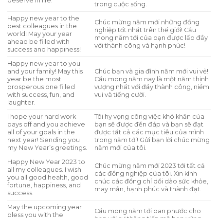
deserve in life.
trong cuộc sống.
Happy new year to the
Chúc mừng năm mới những đồng
best colleagues in the
nghiệp tốt nhất trên thế giới! Cầu
world! May your year
mong năm tới của bạn được lấp đầy
ahead be filled with
với thành công và hạnh phúc!
success and happiness!
Happy new year to you
and your family! May this
Chúc bạn và gia đình năm mới vui vẻ!
year be the most
Cầu mong năm nay là một năm thịnh
prosperous one filled
vượng nhất với đầy thành công, niềm
with success, fun, and
vui và tiếng cười.
laughter.
I hope your hard work
Tôi hy vọng công việc khó khăn của
pays off and you achieve
bạn sẽ được đền đáp và bạn sẽ đạt
all of your goals in the
được tất cả các mục tiêu của mình
next year! Sending you
trong năm tới! Gửi bạn lời chúc mừng
my New Year’s greetings.
năm mới của tôi.
Happy New Year 2023 to
Chúc mừng năm mới 2023 tới tất cả
all my colleagues. I wish
các đồng nghiệp của tôi. Xin kính
you all good health, good
chúc các đồng chí dồi dào sức khỏe,
fortune, happiness, and
may mắn, hạnh phúc và thành đạt.
success.
May the upcoming year
Cầu mong năm tới ban phước cho
bless you with the