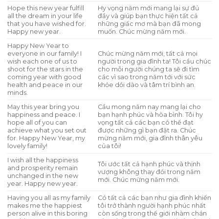
Hope this new year fulfill
Hy vọng năm mới mang lại sự đủ
all the dream in your life
đầy và giúp bạn thực hiện tất cả
that you have wished for.
những giấc mơ mà bạn đã mong
Happy new year.
muốn. Chúc mừng năm mới.
Happy New Year to
everyone in our family! I
Chúc mừng năm mới, tất cả mọi
wish each one of us to
người trong gia đình ta! Tôi cầu chúc
shoot for the stars in the
cho mỗi người chúng ta sẽ đi tìm
coming year with good
các vì sao trong năm tới với sức
health and peace in our
khỏe dồi dào và tâm trí bình an.
minds.
May this year bring you
Cầu mong năm nay mang lại cho
happiness and peace. I
bạn hạnh phúc và hòa bình. Tôi hy
hope all of you can
vọng tất cả các bạn có thể đạt
achieve what you set out
được những gì bạn đặt ra. Chúc
for. Happy New Year, my
mừng năm mới, gia đình thân yêu
lovely family!
của tôi!
I wish all the happiness
Tôi ước tất cả hạnh phúc và thịnh
and prosperity remain
vượng không thay đổi trong năm
unchanged in the new
mới. Chúc mừng năm mới.
year. Happy new year.
Having you all as my family
Có tất cả các bạn như gia đình khiến
makes me the happiest
tôi trở thành người hạnh phúc nhất
person alive in this boring
còn sống trong thế giới nhàm chán