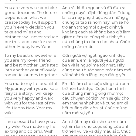
You are very wise and take
Anh rất khôn ngoan và đã đưa ra
good decisions. The future
những quyết định đúng đắn. Tương
depends on what we
lai sau này phụ thuộc vào những gì
create today. I will support
chúng ta tạo ra hôm nay. Em sẽ hỗ
you in every decision you
trợ anh trong mọi quyết định và
take and miles and
khoảng cách sẽ không bao giờ làm
distances will never reduce
giảm niềm tin cũng như tình yêu
our trust and love for each
của chúng ta dành cho nhau. Chúc
other. Happy New Year.
mừng năm mới.
To my beautiful sweet wife,
Gửi người vợ ngọt ngào xinh đẹp
you are my lover, friend
của anh, em là người yêu, người
and best mother. Let’s step
bạn và là người mẹ tốt nhất. Hãy
into another year of lovely
cùng nhau bước sang một năm mới
romantic journey together.
với hành trình lãng mạn đáng yêu.
You made my life beautiful.
Em đã làm cho cuộc sống của anh
My journey with you is like a
trở nên tươi đẹp. Cuộc hành trình
fairy tale story. I will keep
của chúng mình giống như một
you very happy and walk
câu chuyện cổ tích. Anh sẽ giữ cho
with you for the rest of my
em thật hạnh phúc và cùng em đi
life. Happy New Year my
hết quãng đời còn lại. Chúc mừng
wife.
năm mới vợ yêu.
I am blessed to have you as
Anh thật may mắn khi có em làm
my wife. You made my life
vợ. Em làm cho cuộc sống của anh
exiting and colorful. Wish
trở nên vui vẻ và đầy màu sắc. Chúc