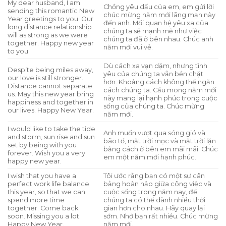
My dear husband, I am
Chồng yêu dấu của em, em gửi lời
sending this romantic New
chúc mừng năm mới lãng mạn này
Year greetings to you. Our
đến anh. Mối quan hệ yêu xa của
long distance relationship
chúng ta sẽ mạnh mẽ như việc
will as strong as we were
chúng ta đã ở bên nhau. Chúc anh
together. Happy new year
năm mới vui vẻ.
to you.
Dù cách xa vạn dặm, nhưng tình
Despite being miles away,
yêu của chúng ta vẫn bền chặt
our love is still stronger.
hơn. Khoảng cách không thể ngăn
Distance cannot separate
cách chúng ta. Cầu mong năm mới
us. May this new year bring
này mang lại hạnh phúc trong cuộc
happiness and together in
sống của chúng ta. Chúc mừng
our lives. Happy New Year.
năm mới.
I would like to take the tide
Anh muốn vượt qua sóng gió và
and storm, sun rise and sun
bão tố, mặt trời mọc và mặt trời lặn
set by being with you
bằng cách ở bên em mãi mãi. Chúc
forever. Wish you a very
em một năm mới hạnh phúc.
happy new year.
I wish that you have a
Tôi ước rằng bạn có một sự cân
perfect work life balance
bằng hoàn hảo giữa công việc và
this year, so that we can
cuộc sống trong năm nay, để
spend more time
chúng ta có thể dành nhiều thời
together. Come back
gian hơn cho nhau. Hãy quay lại
soon. Missing you a lot.
sớm. Nhớ bạn rất nhiều. Chúc mừng
Happy New Year.
năm mới.