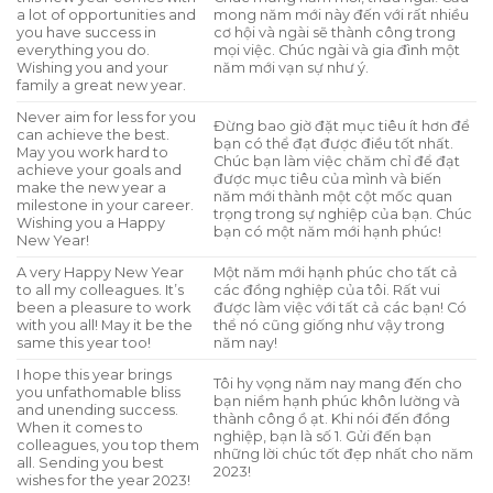
a lot of opportunities and
mong năm mới này đến với rất nhiều
you have success in
cơ hội và ngài sẽ thành công trong
everything you do.
mọi việc. Chúc ngài và gia đình một
Wishing you and your
năm mới vạn sự như ý.
family a great new year.
Never aim for less for you
Đừng bao giờ đặt mục tiêu ít hơn để
can achieve the best.
bạn có thể đạt được điều tốt nhất.
May you work hard to
Chúc bạn làm việc chăm chỉ để đạt
achieve your goals and
được mục tiêu của mình và biến
make the new year a
năm mới thành một cột mốc quan
milestone in your career.
trọng trong sự nghiệp của bạn. Chúc
Wishing you a Happy
bạn có một năm mới hạnh phúc!
New Year!
A very Happy New Year
Một năm mới hạnh phúc cho tất cả
to all my colleagues. It’s
các đồng nghiệp của tôi. Rất vui
been a pleasure to work
được làm việc với tất cả các bạn! Có
with you all! May it be the
thể nó cũng giống như vậy trong
same this year too!
năm nay!
I hope this year brings
Tôi hy vọng năm nay mang đến cho
you unfathomable bliss
bạn niềm hạnh phúc khôn lường và
and unending success.
thành công ồ ạt. Khi nói đến đồng
When it comes to
nghiệp, bạn là số 1. Gửi đến bạn
colleagues, you top them
những lời chúc tốt đẹp nhất cho năm
all. Sending you best
2023!
wishes for the year 2023!