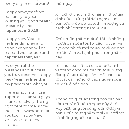
every day from forward!
mỗi ngày!
Happy new year from
Xin gửi lời chúc mừng năm mới từ gia
our family to yours!
đình của chúng tôi đến bạn! Chúc
Wishing you good health,
bạn sức khỏe dồi dào, thịnh vượng và
prosperity, and
hạnh phúc trong năm 2023!
happiness in 2023!
Happy New Year to all
Chúc mừng năm mới tới tất cả những
my friends! I pray and
người bạn của tôi! Tôi cầu nguyện và
hope everyone will be
hy vọng tất cả mọi người sẽ được ban
blessed with peace and
phước lành và hạnh phúc trong năm
happiness this year.
nay.
I wish you all the
Tôi chúc bạn tất cả các phước lành
blessings and success
và thành công mà bạn thực sự xứng
you truly deserve. Happy
đáng. Chúc mừng năm mới bạn của
New Year my friend, all
tôi, tất cả những lời cầu nguyện của
my prayers are with you.
tôi đều ở bên bạn.
There is nothing more
important than you guys.
Không có gì quan trọng hơn các bạn.
Thanks for always being
Cảm ơn vì đã luôn ở ngay đây vì tôi.
right here for me. Know
Hãy biết rằng tôi cũng luôn ở đây vì
that I am always here for
bạn. Chúc mừng năm mới 2023 tới tất
you too. Happy New
cả những người bạn của tôi.
Year 2023 to all my
friends.