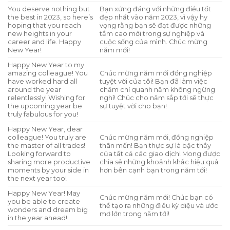
You deserve nothing but
Bạn xứng đáng với những điều tốt
the best in 2023, so here’s
đẹp nhất vào năm 2023, vì vậy hy
hoping that you reach
vọng rằng bạn sẽ đạt được những
new heights in your
tầm cao mới trong sự nghiệp và
career and life. Happy
cuộc sống của mình. Chúc mừng
New Year!
năm mới!
Happy New Year to my
amazing colleague! You
Chúc mừng năm mới đồng nghiệp
have worked hard all
tuyệt vời của tôi! Bạn đã làm việc
around the year
chăm chỉ quanh năm không ngừng
relentlessly! Wishing for
nghỉ! Chúc cho năm sắp tới sẽ thực
the upcoming year be
sự tuyệt vời cho bạn!
truly fabulous for you!
Happy New Year, dear
colleague! You truly are
Chúc mừng năm mới, đồng nghiệp
the master of all trades!
thân mến! Bạn thực sự là bậc thầy
Looking forward to
của tất cả các giao dịch! Mong được
sharing more productive
chia sẻ những khoảnh khắc hiệu quả
moments by your side in
hơn bên cạnh bạn trong năm tới!
the next year too!
Happy New Year! May
Chúc mừng năm mới! Chúc bạn có
you be able to create
thể tạo ra những điều kỳ diệu và ước
wonders and dream big
mơ lớn trong năm tới!
in the year ahead!