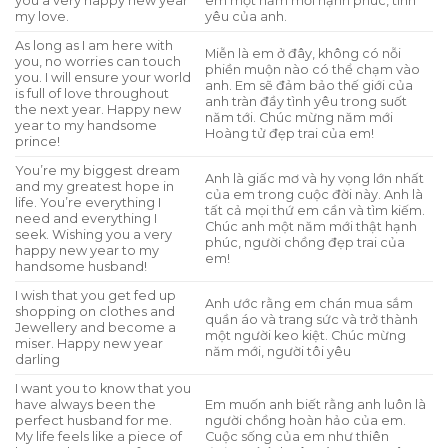
you a very happy new year
em một năm mới hạnh phúc, tình
my love.
yêu của anh.
As long as I am here with
Miễn là em ở đây, không có nỗi
you, no worries can touch
phiền muộn nào có thể chạm vào
you. I will ensure your world
anh. Em sẽ đảm bảo thế giới của
is full of love throughout
anh tràn đầy tình yêu trong suốt
the next year. Happy new
năm tới. Chúc mừng năm mới
year to my handsome
Hoàng tử đẹp trai của em!
prince!
You’re my biggest dream
Anh là giấc mơ và hy vọng lớn nhất
and my greatest hope in
của em trong cuộc đời này. Anh là
life. You’re everything I
tất cả mọi thứ em cần và tìm kiếm.
need and everything I
Chúc anh một năm mới thật hạnh
seek. Wishing you a very
phúc, người chồng đẹp trai của
happy new year to my
em!
handsome husband!
I wish that you get fed up
Anh ước rằng em chán mua sắm
shopping on clothes and
quần áo và trang sức và trở thành
Jewellery and become a
một người keo kiệt. Chúc mừng
miser. Happy new year
năm mới, người tôi yêu
darling
I want you to know that you
have always been the
Em muốn anh biết rằng anh luôn là
perfect husband for me.
người chồng hoàn hảo của em.
My life feels like a piece of
Cuộc sống của em như thiên