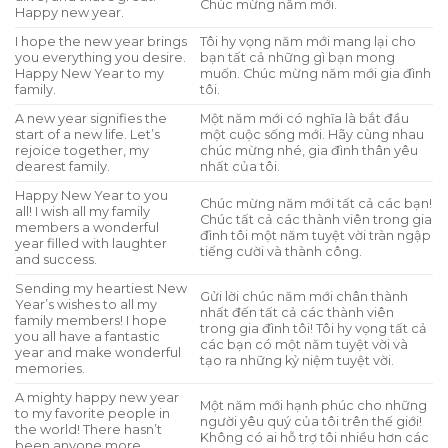
Chúc mừng năm mới.
Happy new year.
I hope the new year brings
Tôi hy vọng năm mới mang lại cho
you everything you desire.
bạn tất cả những gì bạn mong
Happy New Year to my
muốn. Chúc mừng năm mới gia đình
family.
tôi.
A new year signifies the
Một năm mới có nghĩa là bắt đầu
start of a new life. Let’s
một cuộc sống mới. Hãy cùng nhau
rejoice together, my
chúc mừng nhé, gia đình thân yêu
dearest family.
nhất của tôi.
Happy New Year to you
Chúc mừng năm mới tất cả các bạn!
all! I wish all my family
Chúc tất cả các thành viên trong gia
members a wonderful
đình tôi một năm tuyệt vời tràn ngập
year filled with laughter
tiếng cười và thành công.
and success.
Sending my heartiest New
Gửi lời chúc năm mới chân thành
Year’s wishes to all my
nhất đến tất cả các thành viên
family members! I hope
trong gia đình tôi! Tôi hy vọng tất cả
you all have a fantastic
các bạn có một năm tuyệt vời và
year and make wonderful
tạo ra những kỷ niệm tuyệt vời.
memories.
A mighty happy new year
Một năm mới hạnh phúc cho những
to my favorite people in
người yêu quý của tôi trên thế giới!
the world! There hasn’t
Không có ai hỗ trợ tôi nhiều hơn các
been anyone more