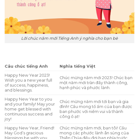
Lời chúc năm mới Tiếng Anh ý nghĩa cho bạn bè
Câu chúc tiếng Anh
Nghĩa tiếng Việt
Happy New Year 2023!
Chúc mừng năm mới 2023! Chúc bạn
Wish you a new year full
một năm mới tràn đầy thành công,
of success, happiness,
hạnh phúc và phước lành.
and blessings.
Happy New Year to you
Chúc mừng năm mới tới bạn và gia
and your family! May your
đình! Cầu mong tổ ấm của bạn được
home get blessed with
ban phước với niềm vui và thành
continuous success and
công ồ ạt!
joy!
Happy New Year, Friend!
Chúc mừng năm mới, bạn tôi! Cầu
May God’s gracious
mong các phước lành ân sủng của
blessings be with you
Thiên Chúa đều đợi bạn phía trước