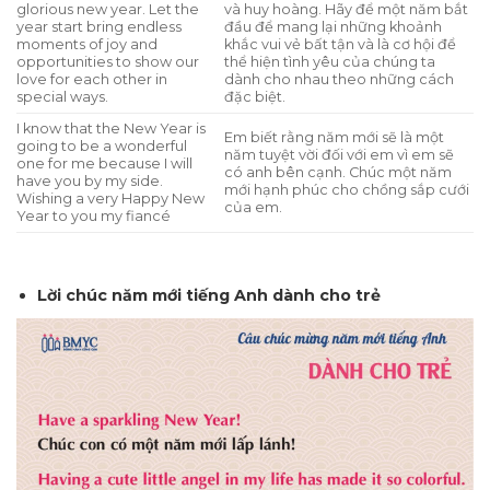
glorious new year. Let the
và huy hoàng. Hãy để một năm bắt
year start bring endless
đầu để mang lại những khoảnh
moments of joy and
khắc vui vẻ bất tận và là cơ hội để
opportunities to show our
thể hiện tình yêu của chúng ta
love for each other in
dành cho nhau theo những cách
special ways.
đặc biệt.
I know that the New Year is
Em biết rằng năm mới sẽ là một
going to be a wonderful
năm tuyệt vời đối với em vì em sẽ
one for me because I will
có anh bên cạnh. Chúc một năm
have you by my side.
mới hạnh phúc cho chồng sắp cưới
Wishing a very Happy New
của em.
Year to you my fiancé
Lời chúc năm mới tiếng Anh dành cho trẻ