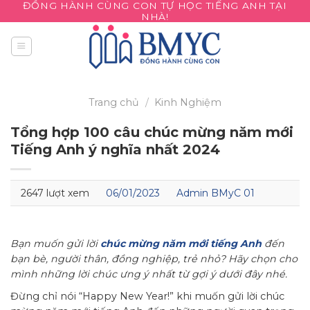
ĐỒNG HÀNH CÙNG CON TỰ HỌC TIẾNG ANH TẠI
Skip
NHÀ!
to
content
Trang chủ
/
Kinh Nghiệm
Tổng hợp 100 câu chúc mừng năm mới
Tiếng Anh ý nghĩa nhất 2024
2647 lượt xem
06/01/2023
Admin BMyC 01
Bạn muốn gửi lời
chúc mừng năm mới tiếng Anh
đến
bạn bè, người thân, đồng nghiệp, trẻ nhỏ? Hãy chọn cho
mình những lời chúc ưng ý nhất từ gợi ý dưới đây nhé.
Đừng chỉ nói “Happy New Year!” khi muốn gửi lời chúc