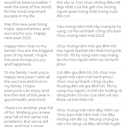
would’ve been possible. I
thể xảy ra. Con chúc những điều tốt
wish the best of the world
đẹp nhất của thế giới cho những
for the most important
người quan trọng nhất trong cuộc
people in my life.
đời con.
May this new year bring
Cầu mong năm mới này mang lại hy
hope, opportunities, and
vọng, cơ hội và thành công cho bạn.
success for you. Happy
Chúc mừng năm mới 2023.
new year 2023.
Happy New Year to my
Chúc mừng năm mới gia đình tôi!
family! You are the biggest
Mọi người là phần lớn nhất trong trái
part of my heart. I hope
tim tôi. Tôi hy vọng năm nay mang
this year brings you joy
lại cho mọi người niềm vui và hạnh
and happiness.
phúc.
To my family, I wish you a
Gửi đến gia đình tôi, tôi chúc mọi
happy new year! I wish all
người một năm mới hạnh phúc!
the success and love to
Chúc mọi sự thành công và yêu
my family. I hope
thương đến với gia đình tôi. Tôi hy
everyone can enjoy and
vọng mọi người có thể tận hưởng và
live the rest of the year in
sống phần còn lại của năm với sức
good health and mind.
khỏe và tinh thần tốt.
Cheers to another year full
Chúc mừng một năm đầy niềm vui.
of fun. Wishing you a new
Chúc bạn một năm mới còn đầy
year full of the same old
những vấn đề cũ. Nhưng chúng ta
problems. But we’re still
vẫn còn sống, và điều đó thật tuyệt.
alive, and that’s great.