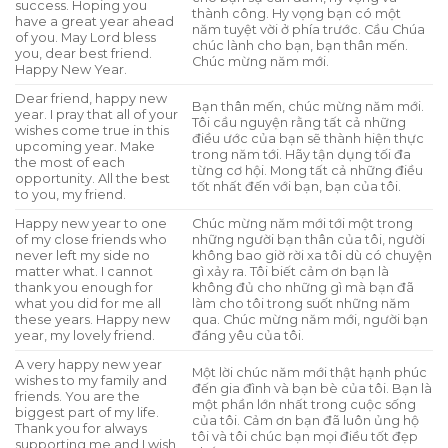
success. Hoping you
thành công. Hy vọng bạn có một
have a great year ahead
năm tuyệt vời ở phía trước. Cầu Chúa
of you. May Lord bless
chúc lành cho bạn, bạn thân mến.
you, dear best friend.
Chúc mừng năm mới.
Happy New Year.
Dear friend, happy new
Bạn thân mến, chúc mừng năm mới.
year. I pray that all of your
Tôi cầu nguyện rằng tất cả những
wishes come true in this
điều ước của bạn sẽ thành hiện thực
upcoming year. Make
trong năm tới. Hãy tận dụng tối đa
the most of each
từng cơ hội. Mong tất cả những điều
opportunity. All the best
tốt nhất đến với bạn, bạn của tôi.
to you, my friend.
Happy new year to one
Chúc mừng năm mới tới một trong
of my close friends who
những người bạn thân của tôi, người
never left my side no
không bao giờ rời xa tôi dù có chuyện
matter what. I cannot
gì xảy ra. Tôi biết cảm ơn bạn là
thank you enough for
không đủ cho những gì mà bạn đã
what you did for me all
làm cho tôi trong suốt những năm
these years. Happy new
qua. Chúc mừng năm mới, người bạn
year, my lovely friend.
đáng yêu của tôi.
A very happy new year
Một lời chúc năm mới thật hạnh phúc
wishes to my family and
đến gia đình và bạn bè của tôi. Bạn là
friends. You are the
một phần lớn nhất trong cuộc sống
biggest part of my life.
của tôi. Cảm ơn bạn đã luôn ủng hộ
Thank you for always
tôi và tôi chúc bạn mọi điều tốt đẹp
supporting me and I wish