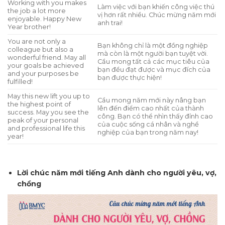
Working with you makes
Làm việc với bạn khiến công việc thú
the job a lot more
vị hơn rất nhiều. Chúc mừng năm mới
enjoyable. Happy New
anh trai!
Year brother!
You are not only a
Bạn không chỉ là một đồng nghiệp
colleague but also a
mà còn là một người bạn tuyệt vời.
wonderful friend. May all
Cầu mong tất cả các mục tiêu của
your goals be achieved
bạn đều đạt được và mục đích của
and your purposes be
bạn được thực hiện!
fulfilled!
May this new lift you up to
Cầu mong năm mới này nâng bạn
the highest point of
lên đến điểm cao nhất của thành
success. May you see the
công. Bạn có thể nhìn thấy đỉnh cao
peak of your personal
của cuộc sống cá nhân và nghề
and professional life this
nghiệp của bạn trong năm nay!
year!
Lời chúc năm mới tiếng Anh dành cho người yêu, vợ,
chồng