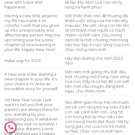
year with hope and
sẽ lấp đầy năm của con với hy
happiness!
vọng và hạnh phúc!
Having a cute little angel in
Một thiên thần nhỏ dễ thương đã
my life has made it so
khiến cuộc sống của mẹ tràn đầy
colorful. I wish that you grow
màu sắc. Mẹ ước rằng con lớn lên
up into a responsible and
sẽ trở thành một người có trách
affectionate person. May the
nhiệm và tình cảm. Cầu mong
upcoming year be a new
năm tới là một chương mới trong
chapter of new learning in
việc học tập ở cuộc sống của con.
your life. Happy New Year!
Chúc mừng năm mới!
Hãy dọn đường cho năm 2023
Make way for 2023!
nào!
Một năm mới giống như bắt đầu
A new year is like starting a
một chương mới trong cuộc sống
new chapter in your life. It’s
của con. Đây là cơ hội để con viết
your chance to write an
nên một câu chuyện đáng kinh
incredible story for yourself.
ngạc cho chính mình.
On New Year’s eve, I just
Vào đêm giao thừa, mẹ chỉ muốn
want to tell you that your
nói với con rằng bố mẹ luôn ở bên
parents are always there for
con, sát cánh bên con, ủng hộ
you, standing by you,
con trong bất kỳ mục tiêu nào
supporting you in whatever
con mong muốn đạt được. Mẹ hy
goals you wish to achieve. I
vọng giấc mơ của con trở thành
hope your dreams come
sự thật. Chúc con có một năm
true. Wishing you a Happy