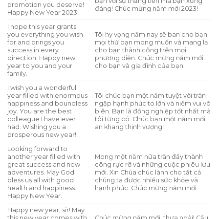
bạn với sự thăng tiến mà bạn xứng
promotion you deserve!
đáng! Chúc mừng năm mới 2023!
Happy New Year 2023!
I hope this year grants
you everything you wish
Tôi hy vọng năm nay sẽ ban cho bạn
for and brings you
mọi thứ bạn mong muốn và mang lại
success in every
cho bạn thành công trên mọi
direction. Happy new
phương diện. Chúc mừng năm mới
year to you and your
cho bạn và gia đình của bạn.
family.
I wish you a wonderful
year filled with enormous
Tôi chúc bạn một năm tuyệt vời tràn
happiness and boundless
ngập hạnh phúc to lớn và niềm vui vô
joy. You are the best
biên. Bạn là đồng nghiệp tốt nhất mà
colleague I have ever
tôi từng có. Chúc bạn một năm mới
had. Wishing you a
an khang thịnh vượng!
prosperous new year!
Looking forward to
another year filled with
Mong một năm nữa tràn đầy thành
great success and new
công rực rỡ và những cuộc phiêu lưu
adventures. May God
mới. Xin Chúa chúc lành cho tất cả
bless us all with good
chúng ta được nhiều sức khỏe và
health and happiness.
hạnh phúc. Chúc mừng năm mới.
Happy New Year.
Happy new year, sir! May
this new year comes with
Chúc mừng năm mới, thưa ngài! Cầu