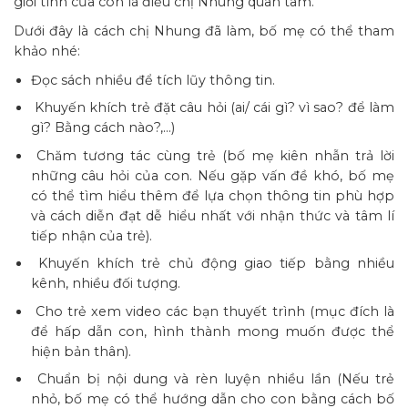
giới tính của con là điều chị Nhung quan tâm.
Dưới đây là cách chị Nhung đã làm, bố mẹ có thể tham
khảo nhé:
Đọc sách nhiều để tích lũy thông tin.
Khuyến khích trẻ đặt câu hỏi (ai/ cái gì? vì sao? để làm
gì? Bằng cách nào?,…)
Chăm tương tác cùng trẻ (bố mẹ kiên nhẫn trả lời
những câu hỏi của con. Nếu gặp vấn đề khó, bố mẹ
có thể tìm hiểu thêm để lựa chọn thông tin phù hợp
và cách diễn đạt dễ hiểu nhất với nhận thức và tâm lí
tiếp nhận của trẻ).
Khuyến khích trẻ chủ động giao tiếp bằng nhiều
kênh, nhiều đối tượng.
Cho trẻ xem video các bạn thuyết trình (mục đích là
để hấp dẫn con, hình thành mong muốn được thể
hiện bản thân).
Chuẩn bị nội dung và rèn luyện nhiều lần (Nếu trẻ
nhỏ, bố mẹ có thể hướng dẫn cho con bằng cách bố