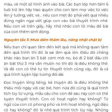
màu, vẽ một số hình ảnh vào bài. Các bạn lớp hơn tầm 6
tuổi trở lên hãy trao quyền cho con làm mọi việc từ việc
lên ý tưởng, viết, vẽ… nếu con mệt do phải viết quá nhiều
đừng ngần ngại viết giúp con vào bài thuyết trình nhé.
Nếu con vẽ trên giấy, hãy nhớ nhắc con tô màu để bài
của con thêm sinh động.
Nguyên tắc 5 :Mưa dầm thấm lâu, năng nhặt chặt bị
Nếu bạn chỉ quan tâm đến kết quả mà không quan tâm
đến quá trình thì đó là sai lầm quá lớn. Điều đó chẳng
khác nào bạn ăn 3 bát cơm mới no, bỏ đi 2 bát đầu chỉ
ăn bát thứ 3 mà vẫn muốn no thì đó là điều không thể.
Và để con có thể tự tin thuyết trình cũng vậy, đó là cả
quá trình luyện tập tương đối dài.
Đọc truyện lồng tiếng, kể truyện đó là điều không thể
thiếu mỗi ngày với các bé, hơn nữa đó cũng là quá trình
tích lũy từ vựng, mẫu câu cho con để sau này con có thể
luyện thuyết trình. Con có hoạt ngôn hay không? Từ
ngữ của con có phong phú và linh hoạt không, ngữ điệu
có hay không? đó là nhờ quá trình tích lũy này. Những