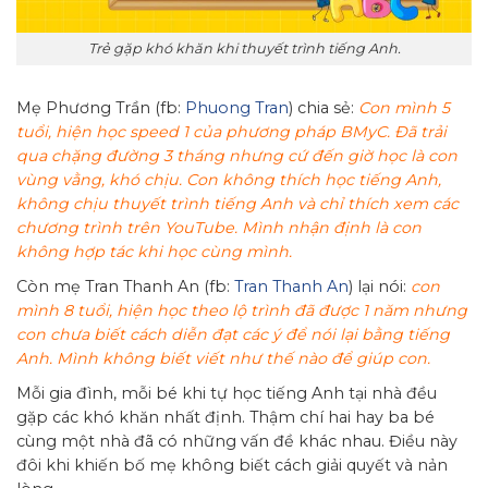
Trẻ gặp khó khăn khi thuyết trình tiếng Anh.
Mẹ Phương Trần (fb:
Phuong Tran
) chia sẻ:
Con mình 5
tuổi, hiện học speed 1 của phương pháp
BMyC
. Đã trải
qua chặng đường 3 tháng nhưng cứ đến giờ học là con
vùng vằng, khó chịu. Con không thích học tiếng Anh,
không chịu
thuyết trình tiếng Anh
và chỉ thích xem các
chương trình trên YouTube. Mình nhận định là con
không hợp tác khi học cùng mình.
Còn mẹ Tran Thanh An (fb:
Tran Thanh An
) lại nói:
con
mình 8 tuổi, hiện học theo lộ trình đã được 1 năm nhưng
con chưa biết cách diễn đạt các ý để
nói lại bằng tiếng
Anh
. Mình không biết viết như thế nào để giúp con.
Mỗi gia đình, mỗi bé khi tự học tiếng Anh tại nhà đều
gặp các khó khăn nhất định. Thậm chí hai hay ba bé
cùng một nhà đã có những vấn đề khác nhau. Điều này
đôi khi khiến bố mẹ không biết cách giải quyết và nản