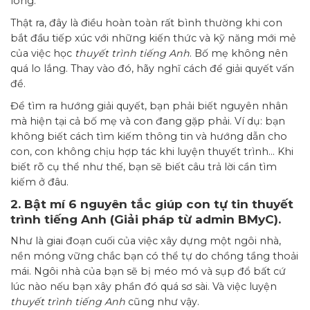
lòng.
Thật ra, đây là điều hoàn toàn rất bình thường khi con
bắt đầu tiếp xúc với những kiến thức và kỹ năng mới mẻ
của việc học
thuyết trình tiếng Anh
. Bố mẹ không nên
quá lo lắng. Thay vào đó, hãy nghĩ cách để giải quyết vấn
đề.
Để tìm ra hướng giải quyết, bạn phải biết nguyên nhân
mà hiện tại cả bố mẹ và con đang gặp phải. Ví dụ: bạn
không biết cách tìm kiếm thông tin và hướng dẫn cho
con, con không chịu hợp tác khi luyện thuyết trình… Khi
biết rõ cụ thể như thế, bạn sẽ biết câu trả lời cần tìm
kiếm ở đâu.
2. Bật mí 6 nguyên tắc giúp con tự tin thuyết
trình tiếng Anh (Giải pháp từ admin BMyC).
Như là giai đoạn cuối của việc xây dựng một ngôi nhà,
nền móng vững chắc bạn có thể tự do chồng tầng thoải
mái. Ngôi nhà của bạn sẽ bị méo mó và sụp đổ bất cứ
lúc nào nếu bạn xây phần đó quá sơ sài. Và việc luyện
thuyết trình tiếng Anh
cũng như vậy.