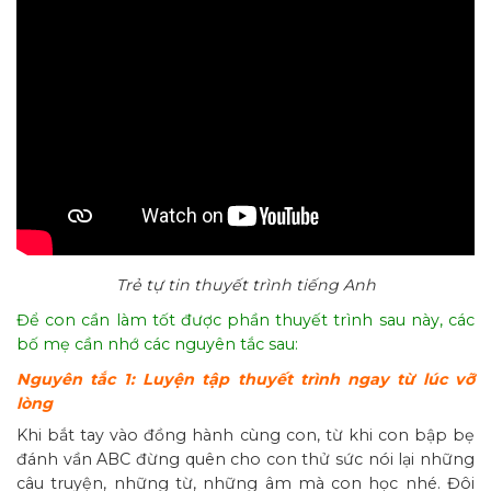
Trẻ tự tin thuyết trình tiếng Anh
Để con cần làm tốt được phần thuyết trình sau này, các
bố mẹ cần nhớ các nguyên tắc sau:
Nguyên tắc 1: Luyện tập thuyết trình ngay từ lúc vỡ
lòng
Khi bắt tay vào đồng hành cùng con, từ khi con bập bẹ
đánh vần ABC đừng quên cho con thử sức nói lại những
câu truyện, những từ, những âm mà con học nhé. Đôi