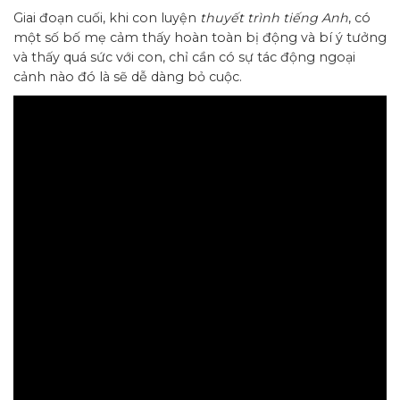
Giai đoạn cuối, khi con luyện
thuyết trình tiếng Anh
, có
một số bố mẹ cảm thấy hoàn toàn bị động và bí ý tưởng
và thấy quá sức với con, chỉ cần có sự tác động ngoại
cảnh nào đó là sẽ dễ dàng bỏ cuộc.