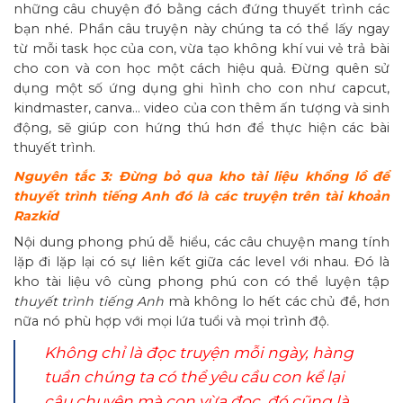
những câu chuyện đó bằng cách đứng thuyết trình các
bạn nhé. Phần câu truyện này chúng ta có thể lấy ngay
từ mỗi task học của con, vừa tạo không khí vui vẻ trả bài
cho con và con học một cách hiệu quả. Đừng quên sử
dụng một số ứng dụng ghi hình cho con như capcut,
kindmaster, canva… video của con thêm ấn tượng và sinh
động, sẽ giúp con hứng thú hơn để thực hiện các bài
thuyết trình.
Nguyên tắc 3: Đừng bỏ qua kho tài liệu khổng lồ để
thuyết trình tiếng Anh đó là các truyện trên tài khoản
Razkid
Nội dung phong phú dễ hiểu, các câu chuyện mang tính
lặp đi lặp lại có sự liên kết giữa các level với nhau. Đó là
kho tài liệu vô cùng phong phú con có thể luyện tập
thuyết trình tiếng Anh
mà không lo hết các chủ đề, hơn
nữa nó phù hợp với mọi lứa tuổi và mọi trình độ.
Không chỉ là đọc truyện mỗi ngày, hàng
tuần chúng ta có thể yêu cầu con kể lại
câu chuyện mà con vừa đọc, đó cũng là