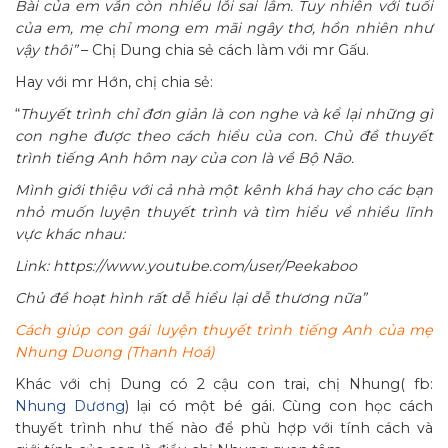
Bài của em vẫn còn nhiều lỗi sai lắm. Tuy nhiên với tuổi
của em, mẹ chỉ mong em mãi ngây thơ, hồn nhiên như
vậy thôi”
– Chị Dung chia sẻ cách làm với mr Gấu.
Hay với mr Hớn, chị chia sẻ:
“
Thuyết trình chỉ đơn giản là con nghe và kể lại những gì
con nghe được theo cách hiểu của con. Chủ đề thuyết
trình tiếng Anh hôm nay của con là về Bộ Não.
Mình giới thiệu với cả nhà một kênh khá hay cho các bạn
nhỏ muốn luyện thuyết trình và tìm hiểu về nhiều lĩnh
vực khác nhau:
Link: https://www.youtube.com/user/Peekaboo
Chủ đề hoạt hình rất dễ hiểu lại dễ thương nữa”
Cách giúp con gái luyện thuyết trình tiếng Anh của mẹ
Nhung Duong (Thanh Hoá)
Khác với chị Dung có 2 cậu con trai, chị Nhung( fb:
Nhung Dương
) lại có một bé gái. Cùng con học cách
thuyết trình như thế nào để phù hợp với tính cách và