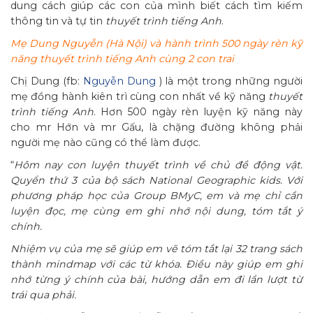
dung cách giúp các con của mình biết cách tìm kiếm
thông tin và tự tin
thuyết trình tiếng Anh
.
Mẹ Dung Nguyễn (Hà Nội) và hành trình 500 ngày rèn kỹ
năng thuyết trình tiếng Anh cùng 2 con trai
Chị Dung (fb:
Nguyễn Dung
) là một trong những người
mẹ đồng hành kiên trì cùng con nhất về kỹ năng
thuyết
trình tiếng Anh
. Hơn 500 ngày rèn luyện kỹ năng này
cho mr Hớn và mr Gấu, là chặng đường không phải
người mẹ nào cũng có thể làm được.
“
Hôm nay con luyện thuyết trình về chủ đề động vật.
Quyển thứ 3 của bộ sách National Geographic kids. Với
phương pháp học của Group BMyC, em và mẹ chỉ cần
luyện đọc, mẹ cùng em ghi nhớ nội dung, tóm tắt ý
chính.
Nhiệm vụ của mẹ sẽ giúp em vẽ tóm tắt lại 32 trang sách
thành mindmap với các từ khóa. Điều này giúp em ghi
nhớ từng ý chính của bài, hướng dẫn em đi lần lượt từ
trái qua phải.