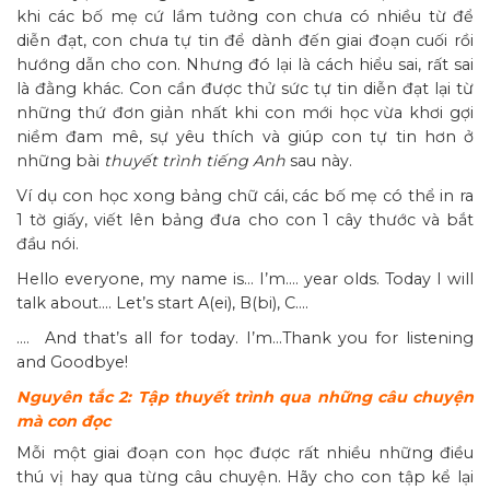
khi các bố mẹ cứ lầm tưởng con chưa có nhiều từ để
diễn đạt, con chưa tự tin để dành đến giai đoạn cuối rồi
hướng dẫn cho con. Nhưng đó lại là cách hiểu sai, rất sai
là đằng khác. Con cần được thử sức tự tin diễn đạt lại từ
những thứ đơn giản nhất khi con mới học vừa khơi gợi
niềm đam mê, sự yêu thích và giúp con tự tin hơn ở
những bài
thuyết trình tiếng Anh
sau này.
Ví dụ con học xong bảng chữ cái, các bố mẹ có thể in ra
1 tờ giấy, viết lên bảng đưa cho con 1 cây thước và bắt
đầu nói.
Hello everyone, my name is… I’m…. year olds. Today I will
talk about…. Let’s start A(ei), B(bi), C….
…. And that’s all for today. I’m…Thank you for listening
and Goodbye!
Nguyên tắc 2: Tập thuyết trình qua những câu chuyện
mà con đọc
Mỗi một giai đoạn con học được rất nhiều những điều
thú vị hay qua từng câu chuyện. Hãy cho con tập kể lại