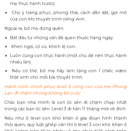
mẹ thực hành trước).
Chú ý trang phục, phong thái, cách dẫn dắt, gợi mở
của con khi
thuyết trình tiếng Anh.
Ngoài ra, bố mẹ đừng quên:
Bắt đầu từ những vấn đề quen thuộc hàng ngày.
Khen ngợi, cổ vũ, khích lệ con.
Luôn cùng con thực hành (một chủ đề nên thực hành
nhiều lần).
Nếu có thể, bố mẹ hãy làm tặng con 1 chiếc video
thật xinh cho mỗi bài thuyết trình.
Hành trình chinh phục level 3 cùng con của mẹ Phong
Lan: đi chậm nhưng không bỏ cuộc
Chắc bạn nhà mình là con ốc sên đi chậm chạp nhất
trong các bạn ốc sên. Level 3 đi hẳn 11 tháng mới về đích.
Nếu như ở level con khó khăn ở giai đoạn hình thành
thói quen, quy luật ghép vần thì ở level 3 con khó khăn ở