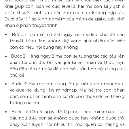
khối lượng kiến thức nhiều và mẹ chưa biết cách triển
khai giúp con. Gần về cuối level 3, hai mẹ con lại ỳ ạch ở
phần thuyết trình và phần zoom vì con không hợp tác.
Dưới đây là 1 số kinh nghiệm của mình để giải quyết khó
khăn ở phần thuyết trình.
Bước 1: Con sẽ có 2-3 ngày xem video chủ đề cần
thuyết trình. Mẹ không kỳ vọng quá nhiều vào việc
con có hiểu nội dung hay không.
Bước 2: Hàng ngày 2 mẹ con sẽ tương tác các câu liên
quan tới chủ đề. Đổi vai qua lại với nhau và thực hiện
đều đặn tầm 3 ngày để con hiểu sâu hơn nội dung của
chủ đề.
Bước 3: Hai mẹ con cùng lên ý tưởng cho mindmap
và đưa nội dung lên mindmap. Mẹ hỗ trợ con phần
chữ, còn phần hình ảnh cứ để con thỏa sức vẽ theo ý
tưởng của con.
Bước 4: Cần 3 ngày để tập nói theo mindmap. Lúc
đầu ngữ điệu con sẽ không được hay, không được trôi
chảy. Cần luyện nói nhiều thì mới quen cơ miệng và