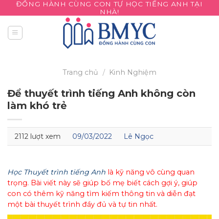
ĐỒNG HÀNH CÙNG CON TỰ HỌC TIẾNG ANH TẠI
Skip
NHÀ!
to
content
Trang chủ
/
Kinh Nghiệm
Để thuyết trình tiếng Anh không còn
làm khó trẻ
2112 lượt xem
09/03/2022
Lê Ngọc
Học Thuyết trình tiếng Anh
là kỹ năng vô cùng quan
trọng. Bài viết này sẽ giúp bố mẹ biết cách gợi ý, giúp
con có thêm kỹ năng tìm kiếm thông tin và diễn đạt
một bài thuyết trình đầy đủ và tự tin nhất.