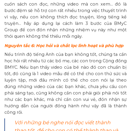
cuốn sách con đọc, những video mà con xem… đó là
bước đệm sẽ hỗ trợ con rất nhiều trong việc thuyết trình
vì vậy, nếu con không thích đọc truyện, lồng tiếng kể
truyện… hãy áp dụng lại cách làm 3 bước của BMyC
Group để con đón nhận những nhiệm vụ này như một
thói quen không thể thiếu mỗi ngày.
Nguyên tắc 6: Học hỏi và chắt lọc linh hoạt và phù hợp
Nếu trình độ tiếng Anh của bạn không tốt, chúng ta cần
học hỏi rất nhiều từ các bố mẹ, các con trong Cộng đồng
BMYC. Nếu bạn thấy video của bé nào đó con chuẩn bị
tốt, đó cũng là 1 video mẫu để có thể cho con thử sức và
luyện tập, mới đầu mình có thể cho con nói lại theo
đúng những video của các bạn khác, chưa yêu cầu con
phải sáng tạo, cũng không cần con phải giỏi phải nói tốt
như các bạn khác, mà chỉ cần con vui vẻ, đón nhận sự
hướng dẫn của người đồng hành như vậy đã là thành
công rồi.
Với những bé nghe nói đọc viết thành
thạo tốt, để cho con có thể thành thạo và