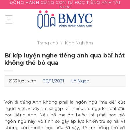
ĐỒNG HÀNH CÙNG CON TỰ HỌC TIẾNG ANH TẠI
Skip
NHÀ!
to
content
Trang chủ
/
Kinh Nghiệm
Bí kíp luyện nghe tiếng anh qua bài hát
không thể bỏ qua
2153 lượt xem
30/11/2021
Lê Ngọc
Vốn dĩ tiếng Anh không phải là ngôn ngữ “mẹ đẻ” của
người Việt, vì vậy, trẻ sẽ gặp rất nhiều trở ngại khi bắt đầu
học tiếng Anh. Nếu bố mẹ ép buộc trẻ phải học giỏi
ngôn ngữ này, vô tình sẽ gây áp lực khiến trẻ sợ hãi và
không còn muốn học nữa. Vì vậy, để trẻ hứng thú với