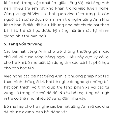
khác biệt trong việc phát âm giữa tiếng Việt và tiếng Anh
nên nhiều trẻ em rất khó khăn trong việc luyện nghe.
Cũng vì người Việt có thói quen đọc tách từng từ còn
người bản xứ sẽ đọc nối âm nên trẻ nghe tiếng Anh khó
khăn hơn là điều dễ hiểu. Nhưng nhờ bắt chước hát theo
bài hát, trẻ sẽ học được kỹ năng nối âm rất tự nhiên
giống như trẻ bản ngữ.
5. Tăng vốn từ vựng
Các bài hát tiếng Anh cho trẻ thông thường gồm các
chủ đề về cuộc sống hàng ngày. Điều này cực kỳ có lợi
cho trẻ khi bố mẹ biết tận dụng tìm các bài hát phù hợp
cho con học tập.
Việc nghe các bài hát tiếng Anh là phương pháp học tập
theo hình thức giải trí. Khi trẻ nghe đi nghe lại những bài
hát con thích, vô tình giúp trẻ tăng phản xạ với các từ
vựng có trong các chủ đề đó. Nhiều bố mẹ từng bất ngờ
vì trẻ có thể nhớ nhiều từ vựng đến như vậy.
Bố mẹ hãy cho trẻ nghe các bài hát tiếng Anh về các chủ
đề như: gia đình, bạn bè, động vật…