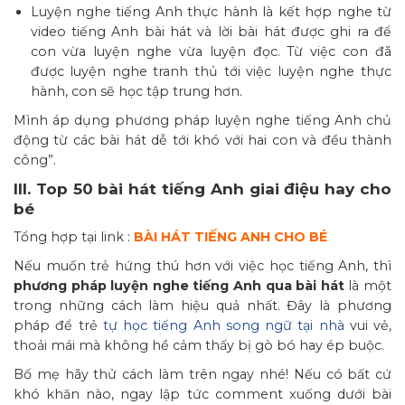
Luyện nghe tiếng Anh thực hành là kết hợp nghe từ
video tiếng Anh bài hát và lời bài hát được ghi ra để
con vừa luyện nghe vừa luyện đọc. Từ việc con đã
được luyện nghe tranh thủ tới việc luyện nghe thực
hành, con sẽ học tập trung hơn.
Mình áp dụng phương pháp luyện nghe tiếng Anh chủ
động từ các bài hát dễ tới khó với hai con và đều thành
công”.
III. Top 50 bài hát tiếng Anh giai điệu hay cho
bé
Tổng hợp tại link :
BÀI HÁT TIẾNG ANH CHO BÉ
Nếu muốn trẻ hứng thú hơn với việc học tiếng Anh, thì
phương pháp luyện nghe tiếng Anh qua bài hát
là một
trong những cách làm hiệu quả nhất. Đây là phương
pháp để trẻ
tự học tiếng Anh song ngữ tại nhà
vui vẻ,
thoải mái mà không hề cảm thấy bị gò bó hay ép buộc.
Bố mẹ hãy thử cách làm trên ngay nhé! Nếu có bất cứ
khó khăn nào, ngay lập tức comment xuống dưới bài