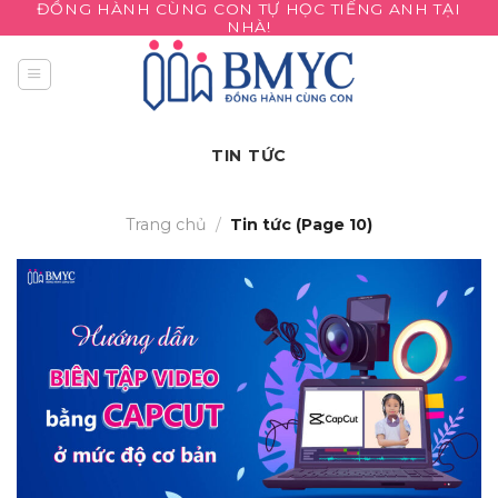
ĐỒNG HÀNH CÙNG CON TỰ HỌC TIẾNG ANH TẠI
Skip
NHÀ!
to
content
TIN TỨC
Trang chủ
/
Tin tức (Page 10)