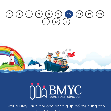
1
…
7
8
9
10
11
12
13
…
17
Group BMyC đưa phương pháp giúp bố mẹ cùng con