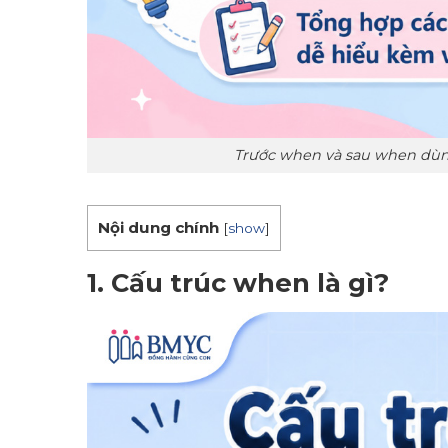
Trước when và sau when dùng
Nội dung chính
[
show
]
1. Cấu trúc when là gì?