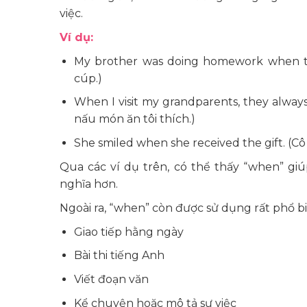
việc.
Ví dụ:
My brother was doing homework when the 
cúp.)
When I visit my grandparents, they always
nấu món ăn tôi thích.)
She smiled when she received the gift. (C
Qua các ví dụ trên, có thể thấy “when” gi
nghĩa hơn.
Ngoài ra, “when” còn được sử dụng rất phổ b
Giao tiếp hằng ngày
Bài thi tiếng Anh
Viết đoạn văn
Kể chuyện hoặc mô tả sự việc