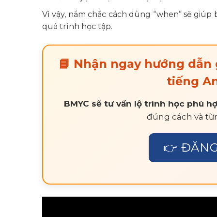
Vì vậy, nắm chắc cách dùng “when” sẽ giúp b
quá trình học tập.
📘 Nhận ngay hướng dẫn 
tiếng An
BMYC sẽ tư vấn lộ trình học phù hợ
đúng cách và từn
👉 ĐĂNG