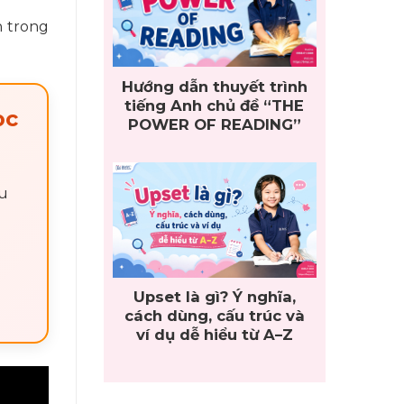
n trong
Hướng dẫn thuyết trình
tiếng Anh chủ đề “THE
ọc
POWER OF READING”
ầu
Upset là gì? Ý nghĩa,
cách dùng, cấu trúc và
ví dụ dễ hiểu từ A–Z