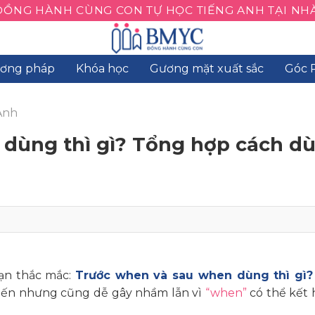
ĐỒNG HÀNH CÙNG CON TỰ HỌC TIẾNG ANH TẠI NHÀ
ơng pháp
Khóa học
Gương mặt xuất sắc
Góc 
Anh
 dùng thì gì? Tổng hợp cách d
bạn thắc mắc:
Trước when và sau when dùng thì gì?
iến nhưng cũng dễ gây nhầm lẫn vì
“when”
có thể kết 