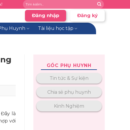
!
Đăng nhập
Đăng ký
Phụ Huynh
Tài liệu học tập
ùng
GÓC PHỤ HUYNH
Tin tức & Sự kiện
Chia sẻ phụ huynh
Kinh Nghiệm
Đây là
hợp với