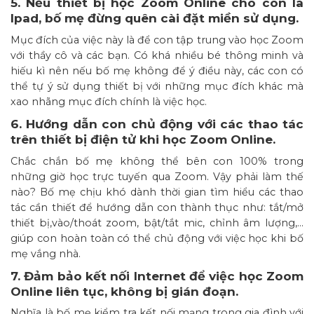
5. Nếu thiết bị học Zoom Online cho con là
Ipad, bố mẹ đừng quên cài đặt miền sử dụng.
Mục đích của việc này là để con tập trung vào học Zoom
với thầy cô và các bạn. Có khá nhiều bé thông minh và
hiếu kì nên nếu bố mẹ không để ý điều này, các con có
thể tự ý sử dụng thiết bị với những mục đích khác mà
xao nhãng mục đích chính là việc học.
6. Hướng dẫn con chủ động với các thao tác
trên thiết bị điện tử khi học Zoom Online.
Chắc chắn bố mẹ không thể bên con 100% trong
những giờ học trực tuyến qua Zoom. Vậy phải làm thế
nào? Bố mẹ chịu khó dành thời gian tìm hiểu các thao
tác cần thiết để hướng dẫn con thành thục như: tắt/mở
thiết bị,vào/thoát zoom, bật/tắt mic, chỉnh âm lượng,…
giúp con hoàn toàn có thể chủ động với việc học khi bố
mẹ vắng nhà.
7. Đảm bảo kết nối Internet để việc học Zoom
Online liên tục, không bị gián đoạn.
Nghĩa là bố mẹ kiểm tra kết nối mạng trong gia đình với