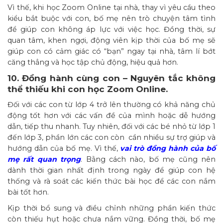
Vì thế, khi học Zoom Online tại nhà, thay vì yêu cầu theo
kiểu bắt buộc với con, bố mẹ nên trò chuyện tâm tình
để giúp con không áp lực với việc học. Đồng thời, sự
quan tâm, khen ngợi, động viên kịp thời của bố mẹ sẽ
giúp con có cảm giác có “bạn” ngay tại nhà, tâm lí bớt
căng thẳng và học tập chủ động, hiệu quả hơn.
10. Đồng hành cùng con – Nguyên tắc không
thể thiếu khi con học Zoom Online.
Đối với các con từ lớp 4 trở lên thường có khả năng chủ
động tốt hơn với các vấn đề của mình hoặc dễ hướng
dẫn, tiếp thu nhanh. Tuy nhiên, đối với các bé nhỏ từ lớp 1
đến lớp 3, phần lớn các con còn cần nhiều sự trợ giúp và
hướng dẫn của bố mẹ. Vì thế,
vai trò đồng hành của bố
mẹ rất quan trọng
. Bằng cách nào, bố mẹ cũng nên
dành thời gian nhất định trong ngày để giúp con hệ
thống và rà soát các kiến thức bài học để các con nắm
bài tốt hơn.
Kịp thời bổ sung và điều chỉnh những phần kiến thức
còn thiếu hụt hoặc chưa nắm vững. Đồng thời, bố mẹ