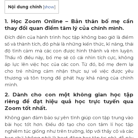
Nội dung chính
[
show
]
1. Học Zoom Online – Bản thân bố mẹ cần
thay đổi quan điểm tâm lý của chính mình.
Đích đến của hành trình học tập không bao giờ là điểm
số và thành tích, đó phải là những kiến thức, kĩ năng, thái
độ tình cảm mà các con được hình thành và rèn luyện.
Thấu rõ điều này, bố mẹ sẽ có cái nhìn tích cực, không
áp lực lên việc học của các con. Từ đó, bố mẹ đem lại
cho trẻ những cảm nhận thực sự về việc được yêu
thương và tôn trọng để phát huy khả năng của chính
mình.
2. Dành cho con một không gian học tập
riêng để đạt hiệu quả học trực tuyến qua
Zoom tốt nhất.
Không gian đảm bảo sự yên tĩnh giúp con tập trung vào
bài học tốt hơn. Điều đó tạo cho con tâm lí học tập
nghiêm túc giống như trên trường, lớp với thầy cô và các
bạn chứ không phải là hoạt động học tập tại nhà, dễ nảy