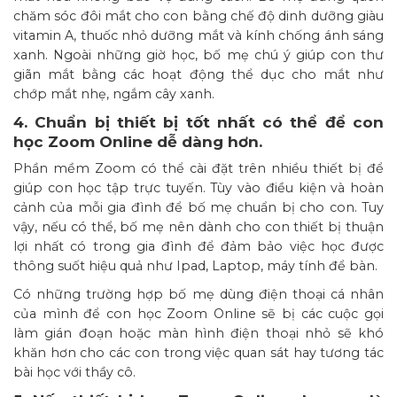
chăm sóc đôi mắt cho con bằng chế độ dinh dưỡng giàu
vitamin A, thuốc nhỏ dưỡng mắt và kính chống ánh sáng
xanh. Ngoài những giờ học, bố mẹ chú ý giúp con thư
giãn mắt bằng các hoạt động thể dục cho mắt như
chớp mắt nhẹ, ngắm cây xanh.
4. Chuẩn bị thiết bị tốt nhất có thể để con
học Zoom Online dễ dàng hơn.
Phần mềm
Zoom có thể cài đặt trên nhiều thiết bị để
giúp con học tập trực tuyến. Tùy vào điều kiện và hoàn
cảnh của mỗi gia đình để bố mẹ chuẩn bị cho con. Tuy
vậy, nếu có thể, bố mẹ nên dành cho con thiết bị thuận
lợi nhất có trong gia đình để đảm bảo việc học được
thông suốt hiệu quả như Ipad, Laptop, máy tính để bàn.
Có những trường hợp bố mẹ dùng điện thoại cá nhân
của mình để con học Zoom Online sẽ bị các cuộc gọi
làm gián đoạn hoặc màn hình điện thoại nhỏ sẽ khó
khăn hơn cho các con trong việc quan sát hay tương tác
bài học với thầy cô.