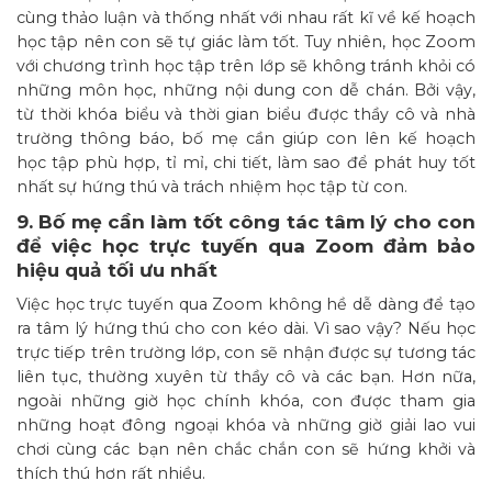
cùng thảo luận và thống nhất với nhau rất kĩ về kế hoạch
học tập nên con sẽ tự giác làm tốt. Tuy nhiên, học Zoom
với chương trình học tập trên lớp sẽ không tránh khỏi có
những môn học, những nội dung con dễ chán. Bởi vậy,
từ thời khóa biểu và thời gian biểu được thầy cô và nhà
trường thông báo, bố mẹ cần giúp con lên kế hoạch
học tập phù hợp, tỉ mỉ, chi tiết, làm sao để phát huy tốt
nhất sự hứng thú và trách nhiệm học tập từ con.
9. Bố mẹ cần làm tốt công tác tâm lý cho con
để việc học trực tuyến qua Zoom đảm bảo
hiệu quả tối ưu nhất
Việc học trực tuyến qua Zoom không hề dễ dàng để tạo
ra tâm lý hứng thú cho con kéo dài. Vì sao vậy? Nếu học
trực tiếp trên trường lớp, con sẽ nhận được sự tương tác
liên tục, thường xuyên từ thầy cô và các bạn. Hơn nữa,
ngoài những giờ học chính khóa, con được tham gia
những hoạt đông ngoại khóa và những giờ giải lao vui
chơi cùng các bạn nên chắc chắn con sẽ hứng khởi và
thích thú hơn rất nhiều.