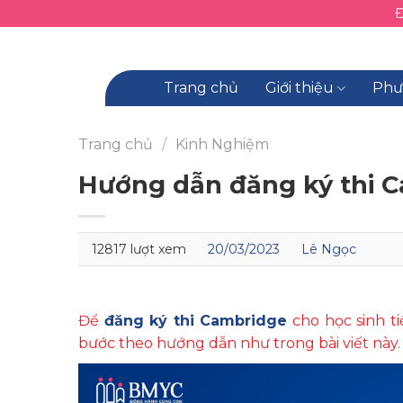
Skip
to
content
Trang chủ
Giới thiệu
Phư
Trang chủ
/
Kinh Nghiệm
Hướng dẫn đăng ký thi Ca
12817 lượt xem
20/03/2023
Lê Ngọc
Để
đăng ký thi Cambridge
cho học sinh ti
bước theo hướng dẫn như trong bài viết này.