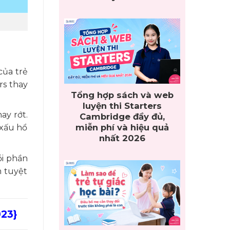
của trẻ
rs thay
Tổng hợp sách và web
luyện thi Starters
ay rớt.
Cambridge đầy đủ,
miễn phí và hiệu quả
 xấu hổ
nhất 2026
ỗi phần
m tuyệt
023}