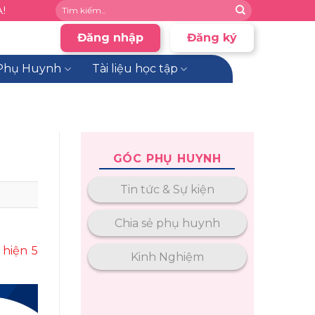
!
Đăng nhập
Đăng ký
Phụ Huynh
Tài liệu học tập
GÓC PHỤ HUYNH
Tin tức & Sự kiện
Chia sẻ phụ huynh
 hiện 5
Kinh Nghiệm