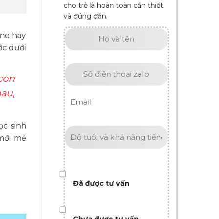
cho trẻ là hoàn toàn cần thiết
và đúng đắn.
ine hay
ớc dưới
con
au,
ọc sinh
 mới mẻ
Đã được tư vấn
Chưa được tư vấn