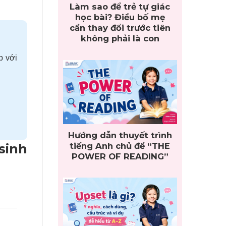
Làm sao để trẻ tự giác
học bài? Điều bố mẹ
cần thay đổi trước tiên
không phải là con
p với
Hướng dẫn thuyết trình
tiếng Anh chủ đề “THE
sinh
POWER OF READING”