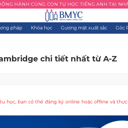
ĐỒNG HÀNH CÙNG CON TỰ HỌC TIẾNG ANH TẠI NHÀ
ơng pháp
Khóa học
Gương mặt xuất sắc
Góc 
mbridge chi tiết nhất từ A-Z
ểu học, bạn có thể đăng ký online hoặc offline và thực